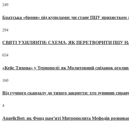
249
Братська «броня» під куполами: чи стане ПЦУ прихистком д
294
СВЯТІ УХИЛЯНТИ: СХЕМА, ЯК ПЕРЕТВОРИТИ ПЦУ Н
654
«Кейс Тихона» у Тернополі: як Молитовний сніданок оголив
160
Від гучного скандалу до тихого закриття: хто зупинив спра
4
AngelicBot: як Фонд пам’яті Митрополита Мефодія розвиває