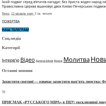
Їхній подвиг серед в’ятичів нагадує: без Христа жоден народ н
Православна Церква вшановує двох Києво-Печерських подви
News
,
12 місяців тому
3 хв.
читати
ПОЖЕРТВА
НАШ ТЕЛЕГРАМ
Соц.медіа
Категорії
Нов
Молитва
Відео
Інтерв'ю
Книга
Дитяча біблія
Останні новини
Захистити святині — означає захистити пам’ять людства: 
59
ПРИСМАК «РУССЬКОГО МІРА» в ПЦУ: ексклюзивні документи