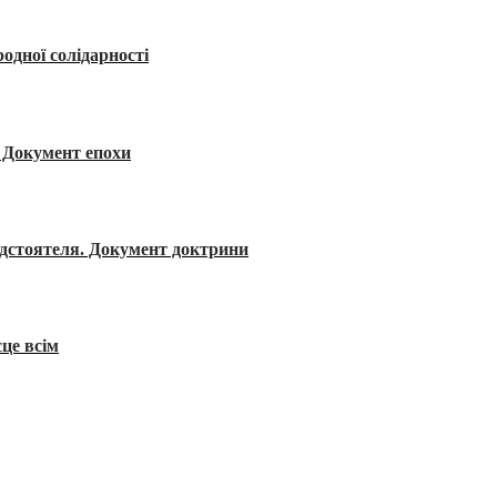
одної солідарності
я. Документ епохи
редстоятеля. Документ доктрини
сце всім