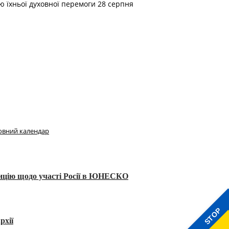
ою їхньої духовної перемоги 28 серпня
овний календар
тицію щодо участі Росії в ЮНЕСКО
STOP
рхії