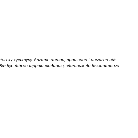
їнську культуру, багато читав, працював і вимагав від
Він був дійсно щирою людиною, здатним до беззавітного