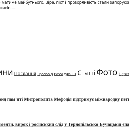
е матиме майбутнього. Віра, піст і прозорливість стали запорук
жників —…
ини
Фото
Статті
Послання
Церк
Проповіді
Розслідування
Фонд пам’яті Митрополита Мефодія підтримує міжнародну пе
, вирок і російський слід у Тернопільсько-Бучацькій єпа