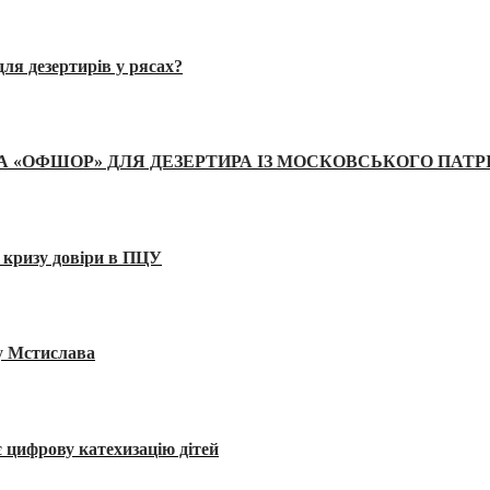
ля дезертирів у рясах?
А «ОФШОР» ДЛЯ ДЕЗЕРТИРА ІЗ МОСКОВСЬКОГО ПАТР
 кризу довіри в ПЦУ
ву Мстислава
 цифрову катехизацію дітей