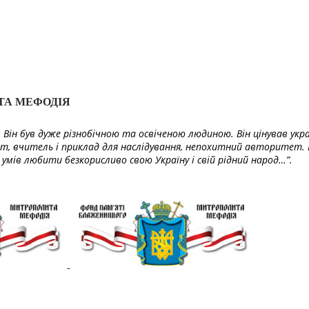
ТА МЕФОДІЯ
Він був дуже різнобічною та освіченою людиною. Він цінував укра
т, вчитель і приклад для наслідування, непохитний авторитет. 
умів любити безкорисливо свою Україну і свій рідний народ…”.