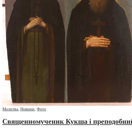
Молитва
,
Новини
,
Фото
Священномученик Кукша і преподобний 