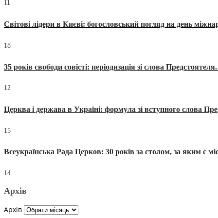
11
Світові лідери в Києві: богословський погляд на день міжнар
18
35 років свободи совісті: періодизація зі слова Предстоятел
12
Церква і держава в Україні: формула зі вступного слова П
15
Всеукраїнська Рада Церков: 30 років за столом, за яким є мі
14
Архів
Архів