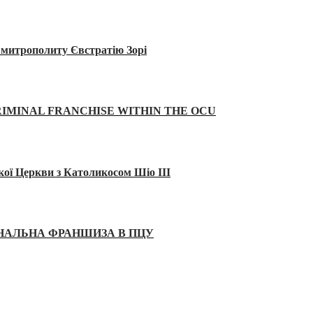
а митрополиту Євстратію Зорі
IMINAL FRANCHISE WITHIN THE OCU
кої Церкви з Католикосом Шіо III
ІНАЛЬНА ФРАНШИЗА В ПЦУ