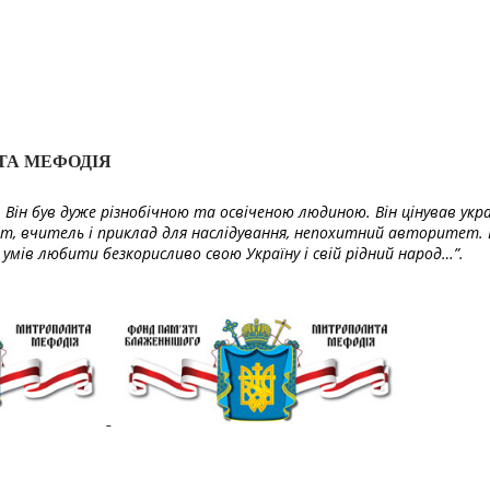
ТА МЕФОДІЯ
Він був дуже різнобічною та освіченою людиною. Він цінував укра
т, вчитель і приклад для наслідування, непохитний авторитет. 
умів любити безкорисливо свою Україну і свій рідний народ…”.