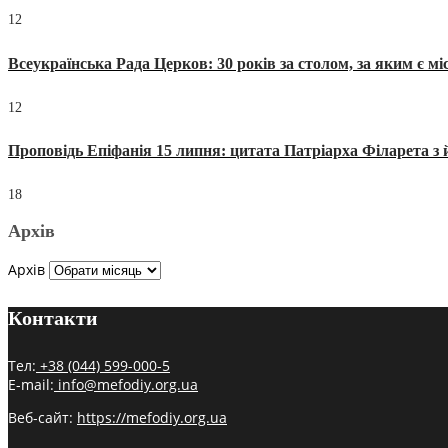
12
Всеукраїнська Рада Церков: 30 років за столом, за яким є мі
12
Проповідь Епіфанія 15 липня: цитата Патріарха Філарета з 
18
Архів
Архів
Контакти
Тел:
+38 (044) 599-000-5
E-mail:
info@mefodiy.org.ua
Веб-сайт:
https://mefodiy.org.ua