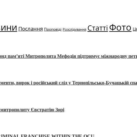
вини
Фото
Статті
Послання
Ц
Проповіді
Розслідування
Фонд пам’яті Митрополита Мефодія підтримує міжнародну пе
, вирок і російський слід у Тернопільсько-Бучацькій єпа
а митрополиту Євстратію Зорі
IMINAL FRANCHISE WITHIN THE OCU