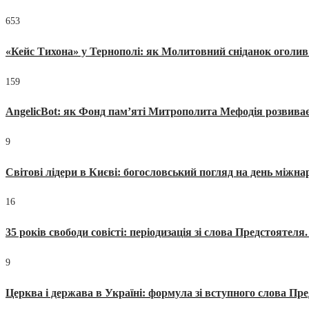
653
«Кейс Тихона» у Тернополі: як Молитовний сніданок оголив
159
AngelicBot: як Фонд пам’яті Митрополита Мефодія розвиває
9
Світові лідери в Києві: богословський погляд на день міжнар
16
35 років свободи совісті: періодизація зі слова Предстоятел
9
Церква і держава в Україні: формула зі вступного слова П