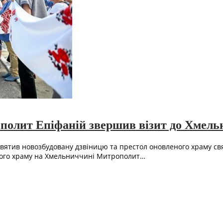
ополит Епіфаній звершив візит до Хмел
святив новозбудовану дзвіницю та престол оновленого храму с
ного храму на Хмельниччині Митрополит…