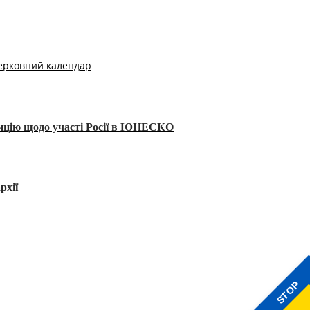
ерковний календар
тицію щодо участі Росії в ЮНЕСКО
рхії
STOP