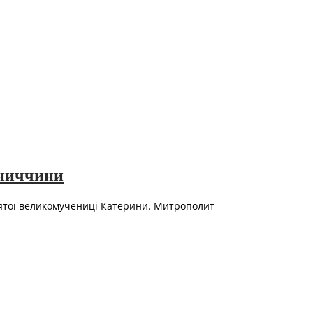
ьниччини
вятої великомучениці Катерини. Митрополит