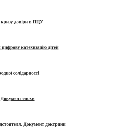
 кризу довіри в ПЦУ
 цифрову катехизацію дітей
одної солідарності
я. Документ епохи
редстоятеля. Документ доктрини