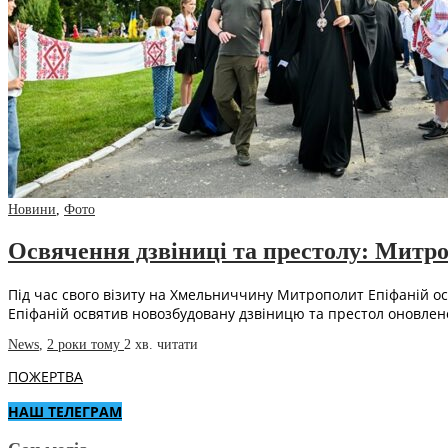
Новини
,
Фото
Освячення дзвіниці та престолу: Митр
Під час свого візиту на Хмельниччину Митрополит Епіфаній о
Епіфаній освятив новозбудовану дзвіницю та престол оновле
News
,
2 роки тому
2 хв.
читати
ПОЖЕРТВА
НАШ ТЕЛЕГРАМ