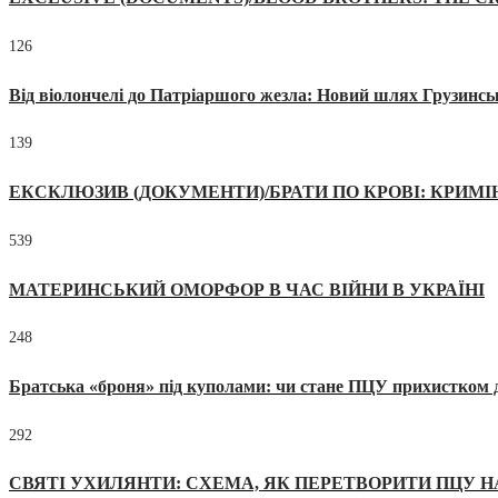
126
Від віолончелі до Патріаршого жезла: Новий шлях Грузинсь
139
ЕКСКЛЮЗИВ (ДОКУМЕНТИ)/БРАТИ ПО КРОВІ: КРИМ
539
МАТЕРИНСЬКИЙ ОМОРФОР В ЧАС ВІЙНИ В УКРАЇНІ
248
Братська «броня» під куполами: чи стане ПЦУ прихистком д
292
СВЯТІ УХИЛЯНТИ: СХЕМА, ЯК ПЕРЕТВОРИТИ ПЦУ Н