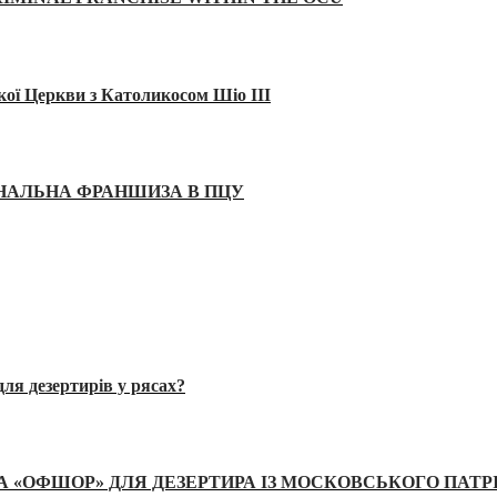
кої Церкви з Католикосом Шіо III
ІНАЛЬНА ФРАНШИЗА В ПЦУ
ля дезертирів у рясах?
А «ОФШОР» ДЛЯ ДЕЗЕРТИРА ІЗ МОСКОВСЬКОГО ПАТР