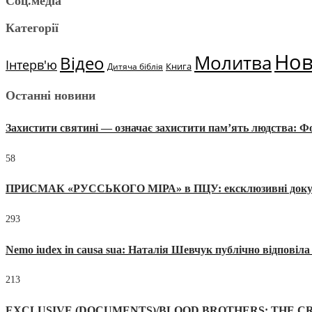
Соц.медіа
Категорії
Но
Молитва
Відео
Інтерв'ю
Книга
Дитяча біблія
Останні новини
Захистити святині — означає захистити пам’ять людства: 
58
ПРИСМАК «РУССЬКОГО МІРА» в ПЦУ: ексклюзивні документи
293
Nemo iudex in causa sua: Наталія Шевчук публічно відповіл
213
EXCLUSIVE (DOCUMENTS)/BLOOD BROTHERS: THE CR