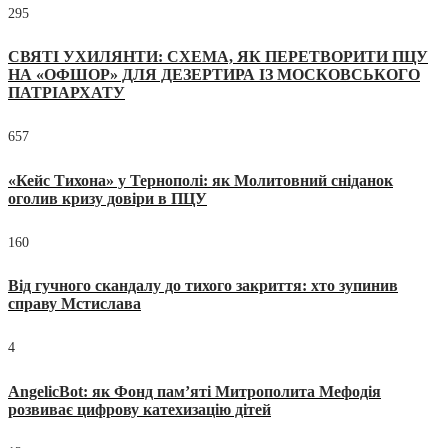
295
СВЯТІ УХИЛЯНТИ: СХЕМА, ЯК ПЕРЕТВОРИТИ ПЦУ
НА «ОФШОР» ДЛЯ ДЕЗЕРТИРА ІЗ МОСКОВСЬКОГО
ПАТРІАРХАТУ
657
«Кейс Тихона» у Тернополі: як Молитовний сніданок
оголив кризу довіри в ПЦУ
160
Від гучного скандалу до тихого закриття: хто зупинив
справу Мстислава
4
AngelicBot: як Фонд пам’яті Митрополита Мефодія
розвиває цифрову катехизацію дітей