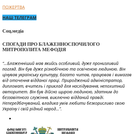
ПОЖЕРТВА
НАШ ТЕЛЕГРАМ
Соц.медіа
СПОГАДИ ПРО БЛАЖЕННОСПОЧИЛОГО
МИТРОПОЛИТА МЕФОДІЯ
“…Блаженніший мав якийсь особливий, дуже пронизливий
погляд. Він був дуже різнобічною та освіченою людиною. Він
цінував українську культуру, багато читав, працював і вимагав
від оточення відданої праці. Природжений адміністратор,
дипломат, вчитель і приклад для наслідування, непохитний
авторитет. Він був дійсно щирою людиною, здатним до
беззавітного служіння, виключно відданий правді.
Непередбачуваний, владика умів любити безкорисливо свою
Україну і свій рідний народ…”.