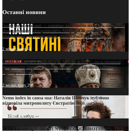
Останні новини
Захистити святині — означає захистити пам’ять людства:
Фонд пам’яті Митрополита Мефодія підтримує
міжнародну петицію щодо участі Росії в ЮНЕСКО
2 місяці тому
61
ПРИСМАК «РУССЬКОГО МІРА» в ПЦУ: ексклюзивні
документи, вирок і російський слід у Тернопільсько-
Бучацькій єпархії
2 місяці тому
298
Nemo iudex in causa sua: Наталія Шевчук публічно
відповіла митрополиту Євстратію Зорі
3 місяці тому
214
EXCLUSIVE (DOCUMENTS)/BLOOD BROTHERS: THE