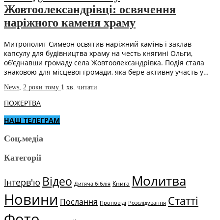
Жовтоолександрівці: освячення
наріжного каменя храму
Митрополит Симеон освятив наріжний камінь і заклав
капсулу для будівництва храму на честь княгині Ольги,
об’єднавши громаду села Жовтоолександрівка. Подія стала
знаковою для місцевої громади, яка бере активну участь у…
News
,
2 роки тому
1 хв.
читати
ПОЖЕРТВА
НАШ ТЕЛЕГРАМ
Соц.медіа
Категорії
Молитва
Відео
Інтерв'ю
Книга
Дитяча біблія
Новини
Статті
Послання
Проповіді
Розслідування
Фото