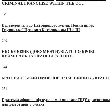
CRIMINAL FRANCHISE WITHIN THE OCU
129
Від віолончелі до Патріаршого жезла: Новий шлях
Грузинської Церкви з Католикосом Шіо III
140
ЕКСКЛЮЗИВ (ДОКУМЕНТИ)/БРАТИ ПО КРОВІ:
КРИМІНАЛЬНА ФРАНШИЗА В ПЦУ
544
МАТЕРИНСЬКИЙ ОМОРФОР В ЧАС ВІЙНИ В УКРАЇНІ
251
Братська «броня» під куполами: чи стане ПЦУ прихистком
для дезертирів у рясах?