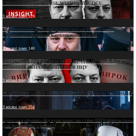
CRIMINAL FRANCHISE WITHIN THE OCU
3 місяці тому
129
Від віолончелі до Патріаршого жезла: Новий шлях
Грузинської Церкви з Католикосом Шіо III
3 місяці тому
140
ЕКСКЛЮЗИВ (ДОКУМЕНТИ)/БРАТИ ПО КРОВІ:
КРИМІНАЛЬНА ФРАНШИЗА В ПЦУ
3 місяці тому
544
МАТЕРИНСЬКИЙ ОМОРФОР В ЧАС ВІЙНИ В УКРАЇНІ
3 місяці тому
251
Братська «броня» під куполами: чи стане ПЦУ прихистком
для дезертирів у рясах?