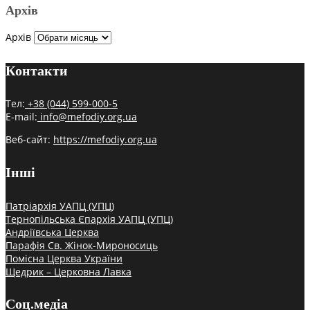
Архів
Архів
Контакти
Тел:
+38 (044) 599-000-5
E-mail:
info@mefodiy.org.ua
Веб-сайт:
https://mefodiy.org.ua
Інші
Патріархія УАПЦ (УПЦ)
Тернопільська Єпархія УАПЦ (УПЦ)
Андріївська Церква
Парафія Св. Жінок-Мироносиць
Помісна Церква України
Щедрик – Церковна Лавка
Соц.медіа