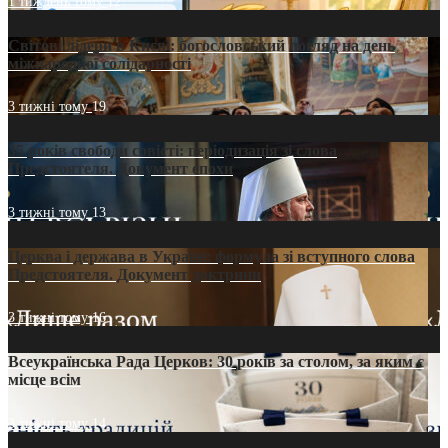
1 тиждень тому
12
Світові лідери в Києві: богословський погляд на день
міжнародної солідарності
3 тижні тому
19
35 років свободи совісті: періодизація зі слова
Предстоятеля. Документ епохи
3 тижні тому
13
Церква і держава в Україні: формула зі вступного слова
Предстоятеля. Документ доктрини
3 тижні тому
16
Всеукраїнська Рада Церков: 30 років за столом, за яким є
місце всім
3 тижні тому
14