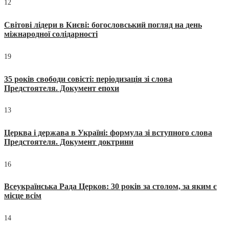
12
Світові лідери в Києві: богословський погляд на день
міжнародної солідарності
19
35 років свободи совісті: періодизація зі слова
Предстоятеля. Документ епохи
13
Церква і держава в Україні: формула зі вступного слова
Предстоятеля. Документ доктрини
16
Всеукраїнська Рада Церков: 30 років за столом, за яким є
місце всім
14