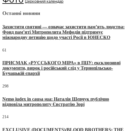
Церковний календар
Останні новини
Захистити святині — означає захистити пам’ять людства:
Фонд пам’яті Митрополита Мефодія підтримує
міжнародну петицію щодо участі Росії в ЮНЕСКО
61
ПРИСМАК «РУССЬКОГО МІРА» в ПЦУ: ексклюзивні
документи, вирок і російський слід у Тернопільсько-
Бучацькій єпархії
298
Nemo iudex in causa sua: Наталія Шевчук публічно
відповіла митрополиту Євстратію Зорі
214
EXCLUSIVE (DOCUMENTS)/BLOOD BROTHERS: THE