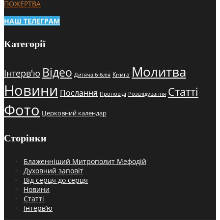
ПОЖЕРТВА
НАШ ТЕЛЕГРАМ
Категорії
Молитва
Відео
Інтерв'ю
Книга
Дитяча біблія
Новини
Статті
Послання
Проповіді
Розслідування
Фото
Церковний календар
Сторінки
Блаженніший Митрополит Мефодій
Духовний заповіт
Від серця до серця
Новини
Статті
Інтерв’ю