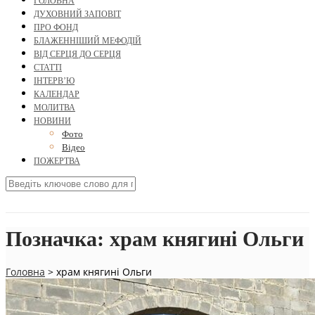
ГОЛОВНА
ДУХОВНИЙ ЗАПОВІТ
ПРО ФОНД
БЛАЖЕННІШИЙ МЕФОДІЙ
ВІД СЕРЦЯ ДО СЕРЦЯ
СТАТТІ
ІНТЕРВ’Ю
КАЛЕНДАР
МОЛИТВА
НОВИНИ
Фото
Відео
ПОЖЕРТВА
Позначка:
храм княгині Ольги
Головна
>
храм княгині Ольги