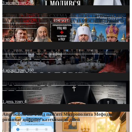
3 місяці тому
295
СВЯТІ УХИЛЯНТИ: СХЕМА, ЯК ПЕРЕТВОРИТИ ПЦУ
НА «ОФШОР» ДЛЯ ДЕЗЕРТИРА ІЗ МОСКОВСЬКОГО
ПАТРІАРХАТУ
3 місяці тому
657
«Кейс Тихона» у Тернополі: як Молитовний сніданок
оголив кризу довіри в ПЦУ
4 місяці тому
160
Від гучного скандалу до тихого закриття: хто зупинив
справу Мстислава
1 день тому
4
AngelicBot: як Фонд пам’яті Митрополита Мефодія
розвиває цифрову катехизацію дітей