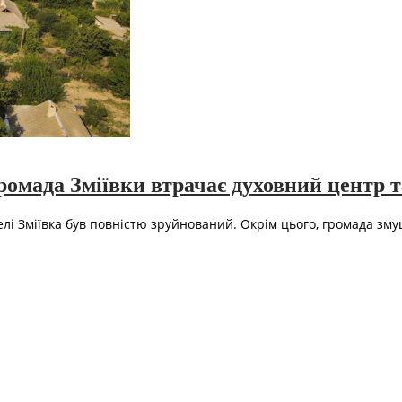
ромада Зміївки втрачає духовний центр т
селі Зміївка був повністю зруйнований. Окрім цього, громада з