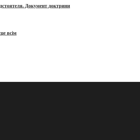
редстоятеля. Документ доктрини
сце всім