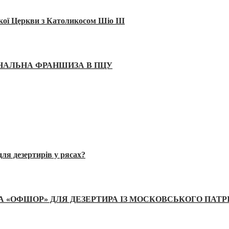
кої Церкви з Католикосом Шіо III
ІНАЛЬНА ФРАНШИЗА В ПЦУ
ля дезертирів у рясах?
А «ОФШОР» ДЛЯ ДЕЗЕРТИРА ІЗ МОСКОВСЬКОГО ПАТР