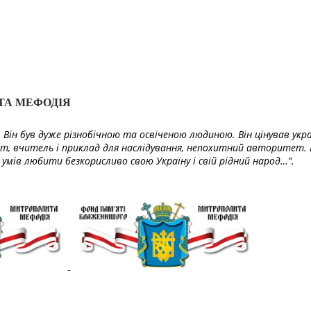
ТА МЕФОДІЯ
Він був дуже різнобічною та освіченою людиною. Він цінував укра
т, вчитель і приклад для наслідування, непохитний авторитет. 
умів любити безкорисливо свою Україну і свій рідний народ…”.