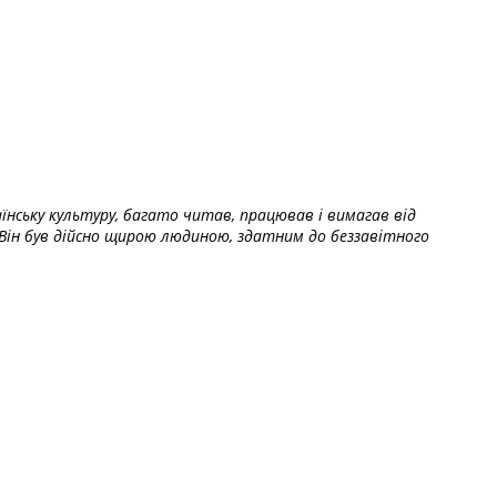
їнську культуру, багато читав, працював і вимагав від
Він був дійсно щирою людиною, здатним до беззавітного