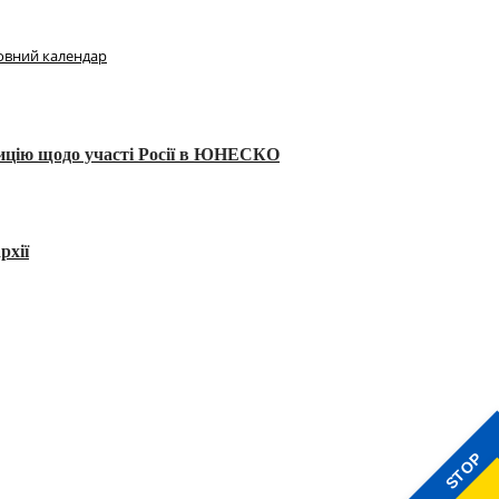
овний календар
тицію щодо участі Росії в ЮНЕСКО
рхії
STOP