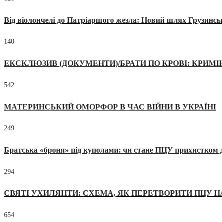
Від віолончелі до Патріаршого жезла: Новий шлях Грузинсь
140
ЕКСКЛЮЗИВ (ДОКУМЕНТИ)/БРАТИ ПО КРОВІ: КРИМ
542
МАТЕРИНСЬКИЙ ОМОРФОР В ЧАС ВІЙНИ В УКРАЇНІ
249
Братська «броня» під куполами: чи стане ПЦУ прихистком д
294
СВЯТІ УХИЛЯНТИ: СХЕМА, ЯК ПЕРЕТВОРИТИ ПЦУ Н
654