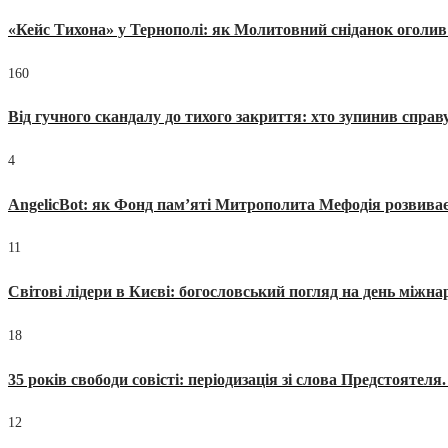
«Кейс Тихона» у Тернополі: як Молитовний сніданок оголив
160
Від гучного скандалу до тихого закриття: хто зупинив спра
4
AngelicBot: як Фонд пам’яті Митрополита Мефодія розвиває
11
Світові лідери в Києві: богословський погляд на день міжнар
18
35 років свободи совісті: періодизація зі слова Предстоятел
12