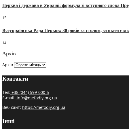
Церква і держава в Україні: формула зі вступного слова П
15
Всеукраїнська Рада Церков: 30 років за столом, за яким є мі
14
Архів
Архів
Контакти
Тел:
+38 (044) 599-000-5
E-mail:
info@mefodiy.org.ua
Веб-сайт:
https://mefodiy.org.ua
Інші