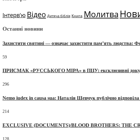
Нов
Молитва
Відео
Інтерв'ю
Книга
Дитяча біблія
Останні новини
Захистити святині — означає захистити пам’ять людства: 
59
ПРИСМАК «РУССЬКОГО МІРА» в ПЦУ: ексклюзивні документи
296
Nemo iudex in causa sua: Наталія Шевчук публічно відповіл
214
EXCLUSIVE (DOCUMENTS)/BLOOD BROTHERS: THE CR
128