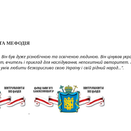
ТА МЕФОДІЯ
Він був дуже різнобічною та освіченою людиною. Він цінував укра
т, вчитель і приклад для наслідування, непохитний авторитет. 
умів любити безкорисливо свою Україну і свій рідний народ…”.