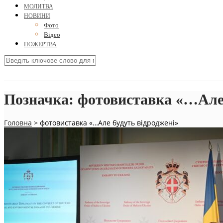
МОЛИТВА
НОВИНИ
Фото
Відео
ПОЖЕРТВА
Позначка:
фотовиставка «…Але 
Головна
>
фотовиставка «…Але будуть відроджені»