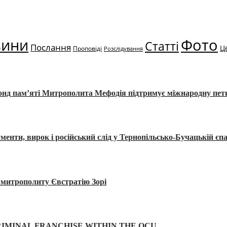
вини
Фото
Статті
Послання
Ц
Проповіді
Розслідування
Фонд пам’яті Митрополита Мефодія підтримує міжнародну пе
, вирок і російський слід у Тернопільсько-Бучацькій єпа
а митрополиту Євстратію Зорі
IMINAL FRANCHISE WITHIN THE OCU