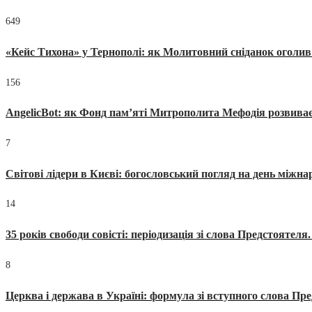
649
«Кейс Тихона» у Тернополі: як Молитовний сніданок оголив
156
AngelicBot: як Фонд пам’яті Митрополита Мефодія розвиває
7
Світові лідери в Києві: богословський погляд на день міжнар
14
35 років свободи совісті: періодизація зі слова Предстоятел
8
Церква і держава в Україні: формула зі вступного слова П