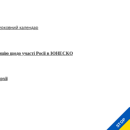
ерковний календар
тицію щодо участі Росії в ЮНЕСКО
рхії
STOP