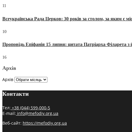
11
Всеукраїнська Рада Церков: 30 років за столом, за яким є мі
10
Проповідь Епіфанія 15 липня: цитата Патріарха Філарета з 
16
Архів
Архів
Контакти
Тел:
+38 (044) 599-000-5
E-mail:
info@mefodiy.org.ua
Веб-сайт:
https://mefodiy.org.ua