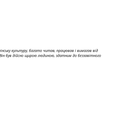
їнську культуру, багато читав, працював і вимагав від
Він був дійсно щирою людиною, здатним до беззавітного