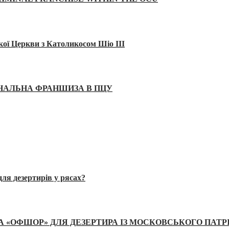
кої Церкви з Католикосом Шіо III
ІНАЛЬНА ФРАНШИЗА В ПЦУ
ля дезертирів у рясах?
А «ОФШОР» ДЛЯ ДЕЗЕРТИРА ІЗ МОСКОВСЬКОГО ПАТР