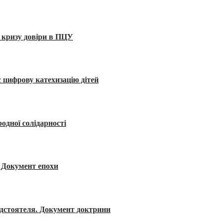
 кризу довіри в ПЦУ
 цифрову катехизацію дітей
одної солідарності
я. Документ епохи
редстоятеля. Документ доктрини