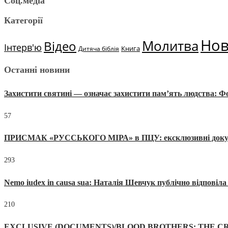
Соц.медіа
Категорії
Но
Молитва
Відео
Інтерв'ю
Книга
Дитяча біблія
Останні новини
Захистити святині — означає захистити пам’ять людства: 
57
ПРИСМАК «РУССЬКОГО МІРА» в ПЦУ: ексклюзивні документи
293
Nemo iudex in causa sua: Наталія Шевчук публічно відповіл
210
EXCLUSIVE (DOCUMENTS)/BLOOD BROTHERS: THE CR