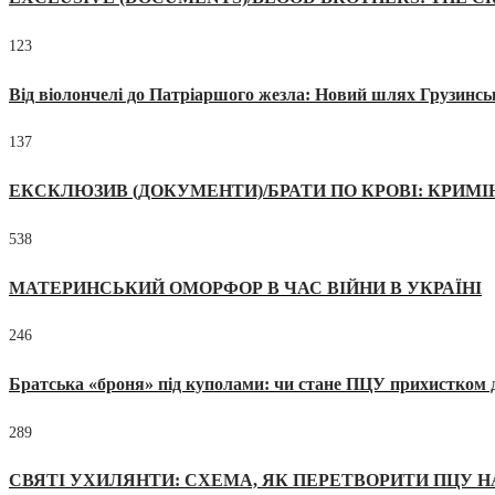
123
Від віолончелі до Патріаршого жезла: Новий шлях Грузинсь
137
ЕКСКЛЮЗИВ (ДОКУМЕНТИ)/БРАТИ ПО КРОВІ: КРИМ
538
МАТЕРИНСЬКИЙ ОМОРФОР В ЧАС ВІЙНИ В УКРАЇНІ
246
Братська «броня» під куполами: чи стане ПЦУ прихистком д
289
СВЯТІ УХИЛЯНТИ: СХЕМА, ЯК ПЕРЕТВОРИТИ ПЦУ Н