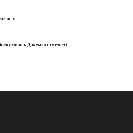
сце всім
його амвона. Документ тяглості