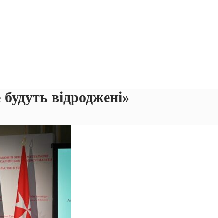
будуть відроджені»