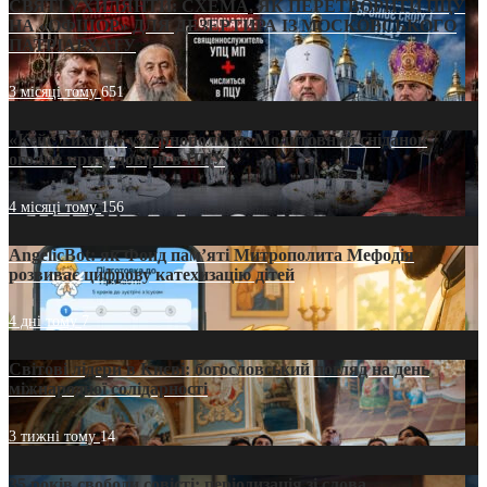
СВЯТІ УХИЛЯНТИ: СХЕМА, ЯК ПЕРЕТВОРИТИ ПЦУ
НА «ОФШОР» ДЛЯ ДЕЗЕРТИРА ІЗ МОСКОВСЬКОГО
ПАТРІАРХАТУ
3 місяці тому
651
«Кейс Тихона» у Тернополі: як Молитовний сніданок
оголив кризу довіри в ПЦУ
4 місяці тому
156
AngelicBot: як Фонд пам’яті Митрополита Мефодія
розвиває цифрову катехизацію дітей
4 дні тому
7
Світові лідери в Києві: богословський погляд на день
міжнародної солідарності
3 тижні тому
14
35 років свободи совісті: періодизація зі слова