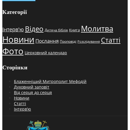
Категорії
Молитва
Відео
Інтерв'ю
Книга
Дитяча біблія
Новини
Статті
Послання
Проповіді
Розслідування
Фото
Церковний календар
Сторінки
Блаженніший Митрополит Мефодій
Духовний заповіт
Від серця до серця
Новини
Статті
Інтерв’ю