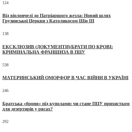
124
Від віолончелі до Патріаршого жезла: Новий шлях
Грузинської Церкви з Католикосом Шіо III
138
ЕКСКЛЮЗИВ (ДОКУМЕНТИ)/БРАТИ ПО КРОВІ:
КРИМІНАЛЬНА ФРАНШИЗА В ПЦУ
538
МАТЕРИНСЬКИЙ ОМОРФОР В ЧАС ВІЙНИ В УКРАЇНІ
246
Братська «броня» під куполами: чи стане ПЦУ прихистком
для дезертирів у рясах?
292