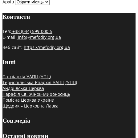
Архів
Контакти
Тел:
+38 (044) 599-000-5
E-mail:
info@mefodiy.org.ua
Веб-сайт:
https://mefodiy.org.ua
Інші
Патріархія УАПЦ (УПЦ)
Тернопільська Єпархія УАПЦ (УПЦ)
Андріївська Церква
Парафія Св. Жінок-Мироносиць
Помісна Церква України
Щедрик – Церковна Лавка
Соц.медіа
Останні новини