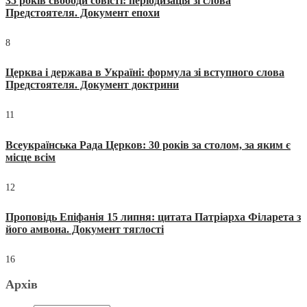
35 років свободи совісті: періодизація зі слова
Предстоятеля. Документ епохи
8
Церква і держава в Україні: формула зі вступного слова
Предстоятеля. Документ доктрини
11
Всеукраїнська Рада Церков: 30 років за столом, за яким є
місце всім
12
Проповідь Епіфанія 15 липня: цитата Патріарха Філарета з
його амвона. Документ тяглості
16
Архів