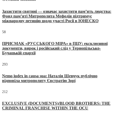
Захистити святині — означає захистити пам’ять людства:
Фонд пам’яті Митрополита Мефодія підтримує
міжнародну петицію щодо участі Росії в ЮНЕСКО
58
ПРИСМАК «РУССЬКОГО МІРА» в ПЦУ: ексклюзивні
документи, вирок і російський слід у Тернопільсько-
Бучацькій єпархії
293
Nemo iudex in causa sua: Наталія Шевчук публічно
відповіла митрополиту Євстратію Зорі
212
EXCLUSIVE (DOCUMENTS)/BLOOD BROTHERS: THE
CRIMINAL FRANCHISE WITHIN THE OCU