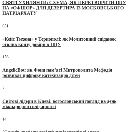
СВЯТІ УХИЛЯНТИ: СХЕМА, ЯК ПЕРЕТВОРИТИ ПЦУ
НА «ОФШОР» ДЛЯ ДЕЗЕРТИРА ІЗ МОСКОВСЬКОГО
ПАТРІАРХАТУ
651
«Кейс Тихона» у Тернополі: як Молитовний сніданок
оголив кризу довіри в ПЦУ
156
AngelicBot: як Фонд пам’яті Митрополита Мефодія
розвиває цифрову катехизацію дітей
7
Світові лідери в Києві: богословський погляд на день
міжнародної солідарності
14