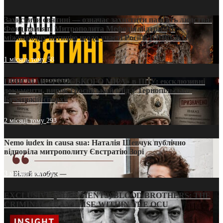
Захистити святині — означає захистити пам’ять людства:
Фонд пам’яті Митрополита Мефодія підтримує
міжнародну петицію щодо участі Росії в ЮНЕСКО
1 місяць тому
58
ПРИСМАК «РУССЬКОГО МІРА» в ПЦУ: ексклюзивні
документи, вирок і російський слід у Тернопільсько-
Бучацькій єпархії
2 місяці тому
293
Nemo iudex in causa sua: Наталія Шевчук публічно
відповіла митрополиту Євстратію Зорі
3 місяці тому
212
EXCLUSIVE (DOCUMENTS)/BLOOD BROTHERS: THE
CRIMINAL FRANCHISE WITHIN THE OCU