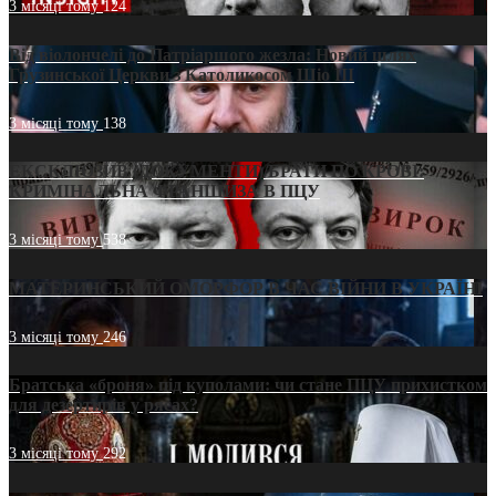
3 місяці тому
124
Від віолончелі до Патріаршого жезла: Новий шлях
Грузинської Церкви з Католикосом Шіо III
3 місяці тому
138
ЕКСКЛЮЗИВ (ДОКУМЕНТИ)/БРАТИ ПО КРОВІ:
КРИМІНАЛЬНА ФРАНШИЗА В ПЦУ
3 місяці тому
538
МАТЕРИНСЬКИЙ ОМОРФОР В ЧАС ВІЙНИ В УКРАЇНІ
3 місяці тому
246
Братська «броня» під куполами: чи стане ПЦУ прихистком
для дезертирів у рясах?
3 місяці тому
292