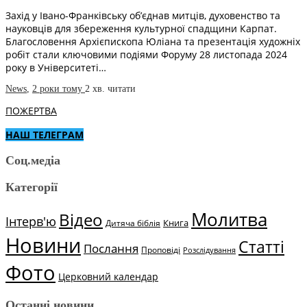
Захід у Івано-Франківську об’єднав митців, духовенство та
науковців для збереження культурної спадщини Карпат.
Благословення Архієпископа Юліана та презентація художніх
робіт стали ключовими подіями Форуму 28 листопада 2024
року в Університеті…
News
,
2 роки тому
2 хв.
читати
ПОЖЕРТВА
НАШ ТЕЛЕГРАМ
Соц.медіа
Категорії
Молитва
Відео
Інтерв'ю
Книга
Дитяча біблія
Новини
Статті
Послання
Проповіді
Розслідування
Фото
Церковний календар
Останні новини