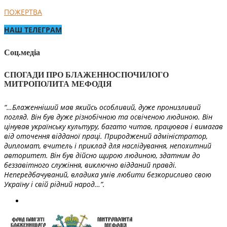
ПОЖЕРТВА
НАШ ТЕЛЕГРАМ
Соц.медіа
СПОГАДИ ПРО БЛАЖЕННОСПОЧИЛОГО
МИТРОПОЛИТА МЕФОДІЯ
“…Блаженніший мав якийсь особливий, дуже пронизливий
погляд. Він був дуже різнобічною та освіченою людиною. Він
цінував українську культуру, багато читав, працював і вимагав
від оточення відданої праці. Природжений адміністратор,
дипломат, вчитель і приклад для наслідування, непохитний
авторитет. Він був дійсно щирою людиною, здатним до
беззавітного служіння, виключно відданий правді.
Непередбачуваний, владика умів любити безкорисливо свою
Україну і свій рідний народ…”.