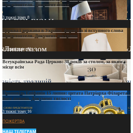
Предстоятеля. Документ епохи
3 тижні тому
8
Церква і держава в Україні: формула зі вступного слова
Предстоятеля. Документ доктрини
3 тижні тому
11
Всеукраїнська Рада Церков: 30 років за столом, за яким є
місце всім
3 тижні тому
12
Проповідь Епіфанія 15 липня: цитата Патріарха Філарета з
його амвона. Документ тяглості
3 тижні тому
16
ПОЖЕРТВА
НАШ ТЕЛЕГРАМ