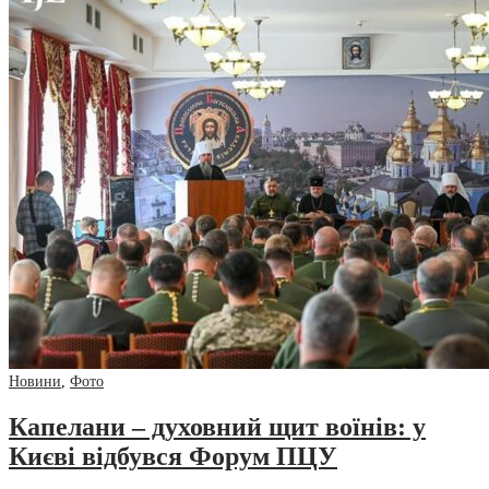
Новини
,
Фото
Капелани – духовний щит воїнів: у
Києві відбувся Форум ПЦУ