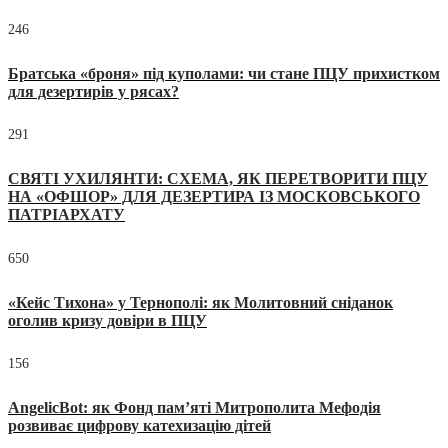
246
Братська «броня» під куполами: чи стане ПЦУ прихистком
для дезертирів у рясах?
291
СВЯТІ УХИЛЯНТИ: СХЕМА, ЯК ПЕРЕТВОРИТИ ПЦУ
НА «ОФШОР» ДЛЯ ДЕЗЕРТИРА ІЗ МОСКОВСЬКОГО
ПАТРІАРХАТУ
650
«Кейс Тихона» у Тернополі: як Молитовний сніданок
оголив кризу довіри в ПЦУ
156
AngelicBot: як Фонд пам’яті Митрополита Мефодія
розвиває цифрову катехизацію дітей