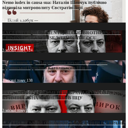
Nemo iudex in causa sua: Наталія Шевчук публічно
відповіла митрополиту Євстратію Зорі
3 місяці тому
212
EXCLUSIVE (DOCUMENTS)/BLOOD BROTHERS: THE
CRIMINAL FRANCHISE WITHIN THE OCU
3 місяці тому
124
Від віолончелі до Патріаршого жезла: Новий шлях
Грузинської Церкви з Католикосом Шіо III
3 місяці тому
138
ЕКСКЛЮЗИВ (ДОКУМЕНТИ)/БРАТИ ПО КРОВІ:
КРИМІНАЛЬНА ФРАНШИЗА В ПЦУ
3 місяці тому
538
МАТЕРИНСЬКИЙ ОМОРФОР В ЧАС ВІЙНИ В УКРАЇНІ