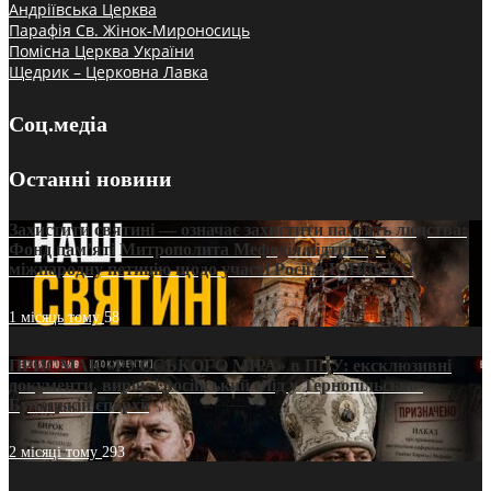
Андріївська Церква
Парафія Св. Жінок-Мироносиць
Помісна Церква України
Щедрик – Церковна Лавка
Соц.медіа
Останні новини
Захистити святині — означає захистити пам’ять людства:
Фонд пам’яті Митрополита Мефодія підтримує
міжнародну петицію щодо участі Росії в ЮНЕСКО
1 місяць тому
58
ПРИСМАК «РУССЬКОГО МІРА» в ПЦУ: ексклюзивні
документи, вирок і російський слід у Тернопільсько-
Бучацькій єпархії
2 місяці тому
293