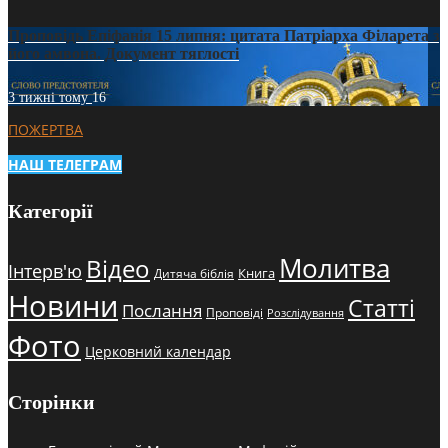
Проповідь Епіфанія 15 липня: цитата Патріарха Філарета з
його амвона. Документ тяглості
3 тижні тому
16
ПОЖЕРТВА
НАШ ТЕЛЕГРАМ
Категорії
Молитва
Відео
Інтерв'ю
Книга
Дитяча біблія
Новини
Статті
Послання
Проповіді
Розслідування
Фото
Церковний календар
Сторінки