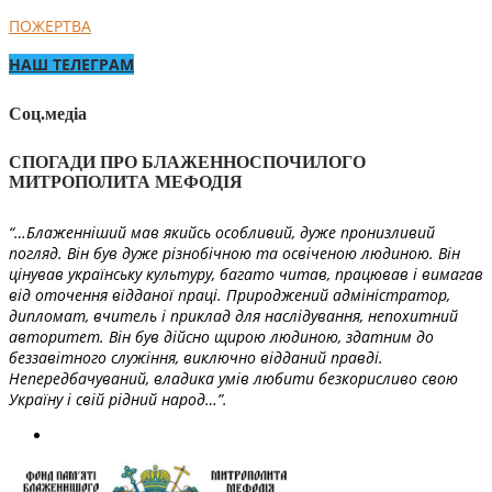
ПОЖЕРТВА
НАШ ТЕЛЕГРАМ
Соц.медіа
СПОГАДИ ПРО БЛАЖЕННОСПОЧИЛОГО
МИТРОПОЛИТА МЕФОДІЯ
“…Блаженніший мав якийсь особливий, дуже пронизливий
погляд. Він був дуже різнобічною та освіченою людиною. Він
цінував українську культуру, багато читав, працював і вимагав
від оточення відданої праці. Природжений адміністратор,
дипломат, вчитель і приклад для наслідування, непохитний
авторитет. Він був дійсно щирою людиною, здатним до
беззавітного служіння, виключно відданий правді.
Непередбачуваний, владика умів любити безкорисливо свою
Україну і свій рідний народ…”.