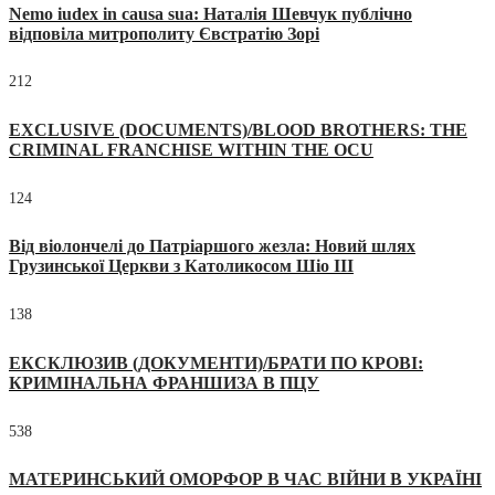
Nemo iudex in causa sua: Наталія Шевчук публічно
відповіла митрополиту Євстратію Зорі
212
EXCLUSIVE (DOCUMENTS)/BLOOD BROTHERS: THE
CRIMINAL FRANCHISE WITHIN THE OCU
124
Від віолончелі до Патріаршого жезла: Новий шлях
Грузинської Церкви з Католикосом Шіо III
138
ЕКСКЛЮЗИВ (ДОКУМЕНТИ)/БРАТИ ПО КРОВІ:
КРИМІНАЛЬНА ФРАНШИЗА В ПЦУ
538
МАТЕРИНСЬКИЙ ОМОРФОР В ЧАС ВІЙНИ В УКРАЇНІ