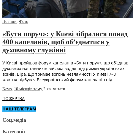
Новини
,
Фото
«Бути поруч»: у Києві зібралися понад
400 капеланів, щоб об’єднатися у
духовному служінні
У Києві пройшов форум капеланів «Бути поруч», що об’єднав
духовних наставників війська задля підтримки українських
воїнів. Віра, що тримає вогонь незламності У Києві 7–8
жовтня відбувся Всеукраїнський форум капеланів під…
News
,
10 місяців тому
2 хв.
читати
ПОЖЕРТВА
НАШ ТЕЛЕГРАМ
Соц.медіа
Категорії