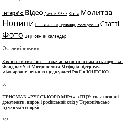
Молитва
Відео
Інтерв'ю
Книга
Дитяча біблія
Новини
Статті
Послання
Проповіді
Розслідування
Фото
Церковний календар
Останні новини
Захистити святині — означає захистити пам’ять людства:
Фонд пам’яті Митрополита Мефодія підтримує
міжнародну петицію щодо участі Росії в ЮНЕСКО
58
ПРИСМАК «РУССЬКОГО МІРА» в ПЦУ: ексклюзивні
документи, вирок і російський слід у Тернопільсько-
Бучацькій єпархії
293