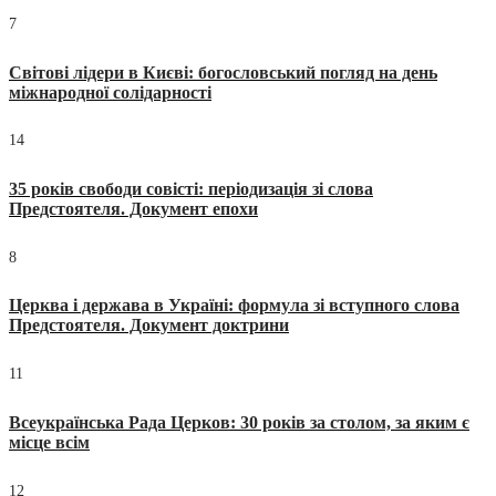
7
Світові лідери в Києві: богословський погляд на день
міжнародної солідарності
14
35 років свободи совісті: періодизація зі слова
Предстоятеля. Документ епохи
8
Церква і держава в Україні: формула зі вступного слова
Предстоятеля. Документ доктрини
11
Всеукраїнська Рада Церков: 30 років за столом, за яким є
місце всім
12