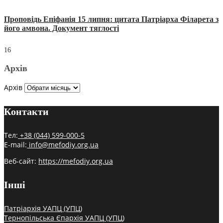
Проповідь Епіфанія 15 липня: цитата Патріарха Філарета з
його амвона. Документ тяглості
16
Архів
Архів
Контакти
Тел:
+38 (044) 599-000-5
E-mail:
info@mefodiy.org.ua
Веб-сайт:
https://mefodiy.org.ua
Інші
Патріархія УАПЦ (УПЦ)
Тернопільська Єпархія УАПЦ (УПЦ)