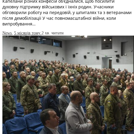
Капелани різних конфесій об’єдналися, щоб посилити
духовну підтримку військових і їхніх родин. Учасники
обговорили роботу на передовій, у шпиталях та з ветеранами
після демобілізації У час повномасштабної війни, коли
випробування…
News
,
5 місяців тому
2 хв.
читати