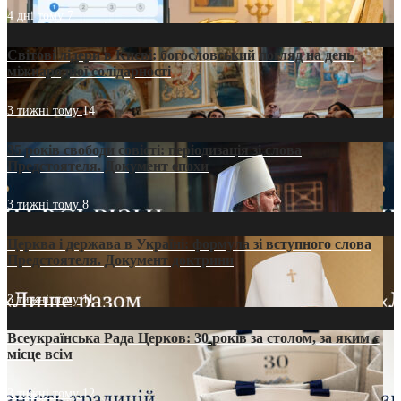
4 дні тому
7
Світові лідери в Києві: богословський погляд на день
міжнародної солідарності
3 тижні тому
14
35 років свободи совісті: періодизація зі слова
Предстоятеля. Документ епохи
3 тижні тому
8
Церква і держава в Україні: формула зі вступного слова
Предстоятеля. Документ доктрини
3 тижні тому
11
Всеукраїнська Рада Церков: 30 років за столом, за яким є
місце всім
3 тижні тому
12