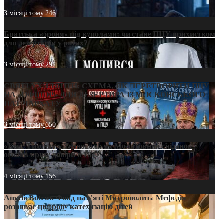
3 місяці тому
246
Братська «броня» під куполами: чи стане ПЦУ прихистком
для дезертирів у рясах?
3 місяці тому
291
СВЯТІ УХИЛЯНТИ: СХЕМА, ЯК ПЕРЕТВОРИТИ ПЦУ
НА «ОФШОР» ДЛЯ ДЕЗЕРТИРА ІЗ МОСКОВСЬКОГО
ПАТРІАРХАТУ
3 місяці тому
650
«Кейс Тихона» у Тернополі: як Молитовний сніданок
оголив кризу довіри в ПЦУ
4 місяці тому
156
AngelicBot: як Фонд пам’яті Митрополита Мефодія
розвиває цифрову катехизацію дітей