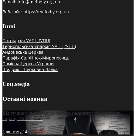
E-mail:
info@mefodiy.org.ua
Веб-сайт:
https://mefodiy.org.ua
Інші
Патріархія УАПЦ (УПЦ)
Тернопільська Єпархія УАПЦ (УПЦ)
Андріївська Церква
Парафія Св. Жінок-Мироносиць
Помісна Церква України
Щедрик – Церковна Лавка
Соц.медіа
Останні новини
Від гучного скандалу до тихого закриття: хто зупинив
справу Мстислава
2 дні тому
14