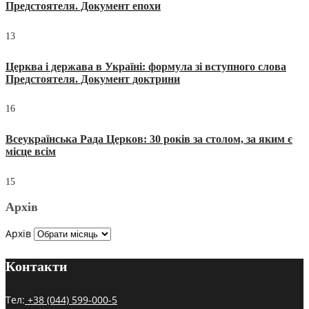
Предстоятеля. Документ епохи
13
Церква і держава в Україні: формула зі вступного слова
Предстоятеля. Документ доктрини
16
Всеукраїнська Рада Церков: 30 років за столом, за яким є
місце всім
15
Архів
Архів
Контакти
Тел:
+38 (044) 599-000-5