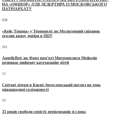
НА «ОФШОР» ДЛЯ ДЕЗЕРТИРА ІЗ МОСКОВСЬКОГО
ПАТРІАРХАТУ
658
«Кейс Тихона» у Тернополі: як Молитовний сніданок
оголив кризу довіри в ПЦУ
161
AngelicBot: як Фонд пам’яті Митрополита Мефодія
розвиває цифрову катехизацію дітей
12
Світові лідери в Києві: богословський погляд на день
міжнародної солідарності
19
35 років свободи совісті: періодизація зі слова