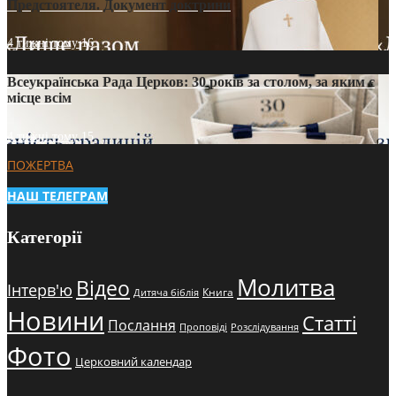
Предстоятеля. Документ доктрини
4 тижні тому
16
Всеукраїнська Рада Церков: 30 років за столом, за яким є
місце всім
4 тижні тому
15
ПОЖЕРТВА
НАШ ТЕЛЕГРАМ
Категорії
Молитва
Відео
Інтерв'ю
Книга
Дитяча біблія
Новини
Статті
Послання
Проповіді
Розслідування
Фото
Церковний календар