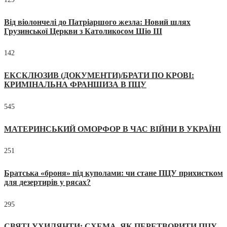
Від віолончелі до Патріаршого жезла: Новий шлях
Грузинської Церкви з Католикосом Шіо III
142
ЕКСКЛЮЗИВ (ДОКУМЕНТИ)/БРАТИ ПО КРОВІ:
КРИМІНАЛЬНА ФРАНШИЗА В ПЦУ
545
МАТЕРИНСЬКИЙ ОМОРФОР В ЧАС ВІЙНИ В УКРАЇНІ
251
Братська «броня» під куполами: чи стане ПЦУ прихистком
для дезертирів у рясах?
295
СВЯТІ УХИЛЯНТИ: СХЕМА, ЯК ПЕРЕТВОРИТИ ПЦУ