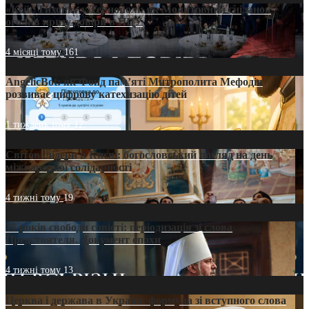
«Кейс Тихона» у Тернополі: як Молитовний сніданок
оголив кризу довіри в ПЦУ
4 місяці тому
161
AngelicBot: як Фонд пам’яті Митрополита Мефодія
розвиває цифрову катехизацію дітей
1 тиждень тому
12
Світові лідери в Києві: богословський погляд на день
міжнародної солідарності
4 тижні тому
19
35 років свободи совісті: періодизація зі слова
Предстоятеля. Документ епохи
4 тижні тому
13
Церква і держава в Україні: формула зі вступного слова