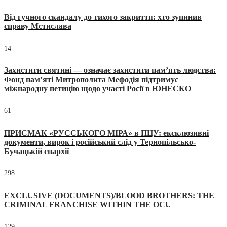
Від гучного скандалу до тихого закриття: хто зупинив
справу Мстислава
14
Захистити святині — означає захистити пам’ять людства:
Фонд пам’яті Митрополита Мефодія підтримує
міжнародну петицію щодо участі Росії в ЮНЕСКО
61
ПРИСМАК «РУССЬКОГО МІРА» в ПЦУ: ексклюзивні
документи, вирок і російський слід у Тернопільсько-
Бучацькій єпархії
298
EXCLUSIVE (DOCUMENTS)/BLOOD BROTHERS: THE
CRIMINAL FRANCHISE WITHIN THE OCU
129