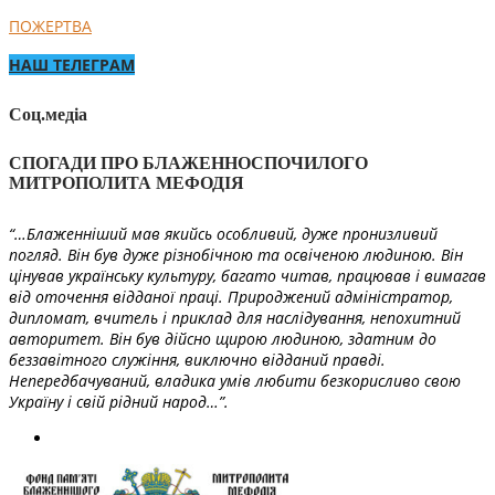
ПОЖЕРТВА
НАШ ТЕЛЕГРАМ
Соц.медіа
СПОГАДИ ПРО БЛАЖЕННОСПОЧИЛОГО
МИТРОПОЛИТА МЕФОДІЯ
“…Блаженніший мав якийсь особливий, дуже пронизливий
погляд. Він був дуже різнобічною та освіченою людиною. Він
цінував українську культуру, багато читав, працював і вимагав
від оточення відданої праці. Природжений адміністратор,
дипломат, вчитель і приклад для наслідування, непохитний
авторитет. Він був дійсно щирою людиною, здатним до
беззавітного служіння, виключно відданий правді.
Непередбачуваний, владика умів любити безкорисливо свою
Україну і свій рідний народ…”.