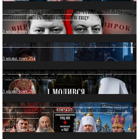
ЕКСКЛЮЗИВ (ДОКУМЕНТИ)/БРАТИ ПО КРОВІ:
КРИМІНАЛЬНА ФРАНШИЗА В ПЦУ
3 місяці тому
545
МАТЕРИНСЬКИЙ ОМОРФОР В ЧАС ВІЙНИ В УКРАЇНІ
3 місяці тому
251
Братська «броня» під куполами: чи стане ПЦУ прихистком
для дезертирів у рясах?
3 місяці тому
295
СВЯТІ УХИЛЯНТИ: СХЕМА, ЯК ПЕРЕТВОРИТИ ПЦУ
НА «ОФШОР» ДЛЯ ДЕЗЕРТИРА ІЗ МОСКОВСЬКОГО
ПАТРІАРХАТУ
3 місяці тому
658