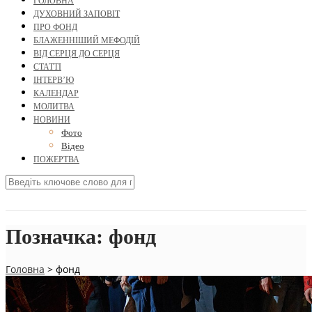
ГОЛОВНА
ДУХОВНИЙ ЗАПОВІТ
ПРО ФОНД
БЛАЖЕННІШИЙ МЕФОДІЙ
ВІД СЕРЦЯ ДО СЕРЦЯ
СТАТТІ
ІНТЕРВ’Ю
КАЛЕНДАР
МОЛИТВА
НОВИНИ
Фото
Відео
ПОЖЕРТВА
Позначка:
фонд
Головна
>
фонд