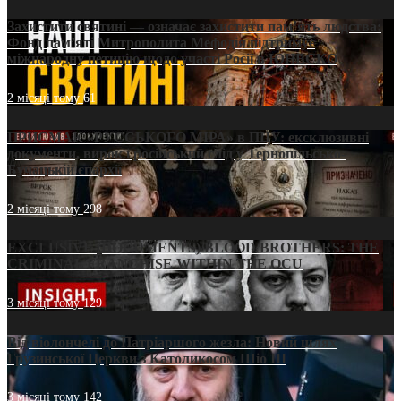
Захистити святині — означає захистити пам’ять людства:
Фонд пам’яті Митрополита Мефодія підтримує
міжнародну петицію щодо участі Росії в ЮНЕСКО
2 місяці тому
61
ПРИСМАК «РУССЬКОГО МІРА» в ПЦУ: ексклюзивні
документи, вирок і російський слід у Тернопільсько-
Бучацькій єпархії
2 місяці тому
298
EXCLUSIVE (DOCUMENTS)/BLOOD BROTHERS: THE
CRIMINAL FRANCHISE WITHIN THE OCU
3 місяці тому
129
Від віолончелі до Патріаршого жезла: Новий шлях
Грузинської Церкви з Католикосом Шіо III
3 місяці тому
142