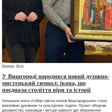
Новини
,
Фото
У Вишгороді народився новий духовно-
мистецький символ: ікона, що
поєднала століття віри та історії
Унікальна ікона «Собор святих князів Вишгородських» стала
важливою духовною та культурною подією. Проєкт об’єднав
духовенство, науковців і митців навколо ідеї збереження