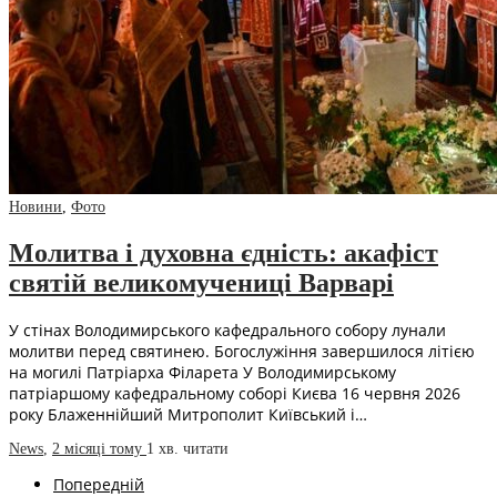
Новини
,
Фото
Молитва і духовна єдність: акафіст
святій великомучениці Варварі
У стінах Володимирського кафедрального собору лунали
молитви перед святинею. Богослужіння завершилося літією
на могилі Патріарха Філарета У Володимирському
патріаршому кафедральному соборі Києва 16 червня 2026
року Блаженнійший Митрополит Київський і…
News
,
2 місяці тому
1 хв.
читати
Попередній