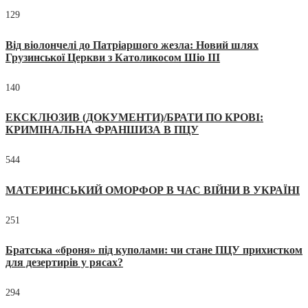
129
Від віолончелі до Патріаршого жезла: Новий шлях
Грузинської Церкви з Католикосом Шіо III
140
ЕКСКЛЮЗИВ (ДОКУМЕНТИ)/БРАТИ ПО КРОВІ:
КРИМІНАЛЬНА ФРАНШИЗА В ПЦУ
544
МАТЕРИНСЬКИЙ ОМОРФОР В ЧАС ВІЙНИ В УКРАЇНІ
251
Братська «броня» під куполами: чи стане ПЦУ прихистком
для дезертирів у рясах?
294