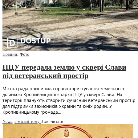
Новини
,
Фото
ПЦУ передала землю у сквері Слави
під ветеранський простір
Міська рада припинила право користування земельною
ділянкою Кропивницької єпархії ПЦУ у сквері Слави. На
території планують створити сучасний ветеранський простір
для підтримки захисників України та їхніх родин. У
Кропивницькому громада…
News
,
2 місяці тому
3 хв.
читати