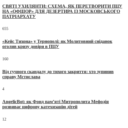
СВЯТІ УХИЛЯНТИ: СХЕМА, ЯК ПЕРЕТВОРИТИ ПЦУ
НА «ОФШОР» ДЛЯ ДЕЗЕРТИРА ІЗ МОСКОВСЬКОГО
ПАТРІАРХАТУ
655
«Кейс Тихона» у Тернополі: як Молитовний сніданок
оголив кризу довіри в ПЦУ
160
Від гучного скандалу до тихого закриття: хто зупинив
справу Мстислава
4
AngelicBot: як Фонд пам’яті Митрополита Мефодія
розвиває цифрову катехизацію дітей
12