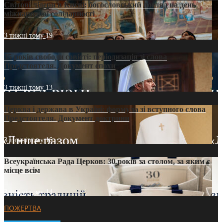
Світові лідери в Києві: богословський погляд на день
міжнародної солідарності
3 тижні тому
19
35 років свободи совісті: періодизація зі слова
Предстоятеля. Документ епохи
3 тижні тому
13
Церква і держава в Україні: формула зі вступного слова
Предстоятеля. Документ доктрини
3 тижні тому
16
Всеукраїнська Рада Церков: 30 років за столом, за яким є
місце всім
3 тижні тому
14
ПОЖЕРТВА