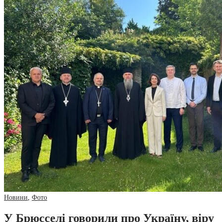
Новини
,
Фото
У Брюсселі говорили про Україну, віру