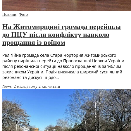
Новини
,
Фото
На Житомирщині громада перейшла
до ПЦУ після конфлікту навколо
прощання із воїном
Релігійна громада села Стара Чортория Житомирського
району вирішила перейти до Православної Церкви України
після резонансної ситуації навколо прощання із загиблим
захисником України. Подія викликала широкий суспільний
резонанс та дискусії щодо…
News
,
2 місяці тому
2 хв.
читати