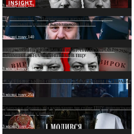
3 місяці тому
129
Від віолончелі до Патріаршого жезла: Новий шлях
Грузинської Церкви з Католикосом Шіо III
3 місяці тому
140
ЕКСКЛЮЗИВ (ДОКУМЕНТИ)/БРАТИ ПО КРОВІ:
КРИМІНАЛЬНА ФРАНШИЗА В ПЦУ
3 місяці тому
544
МАТЕРИНСЬКИЙ ОМОРФОР В ЧАС ВІЙНИ В УКРАЇНІ
3 місяці тому
251
Братська «броня» під куполами: чи стане ПЦУ прихистком
для дезертирів у рясах?
3 місяці тому
294