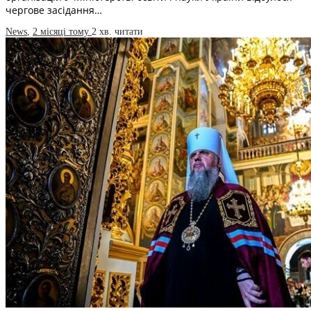
чергове засідання…
News
,
2 місяці тому
2 хв.
читати