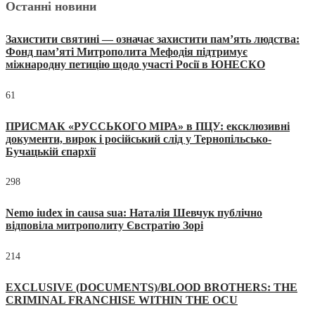
Останні новини
Захистити святині — означає захистити пам’ять людства:
Фонд пам’яті Митрополита Мефодія підтримує
міжнародну петицію щодо участі Росії в ЮНЕСКО
61
ПРИСМАК «РУССЬКОГО МІРА» в ПЦУ: ексклюзивні
документи, вирок і російський слід у Тернопільсько-
Бучацькій єпархії
298
Nemo iudex in causa sua: Наталія Шевчук публічно
відповіла митрополиту Євстратію Зорі
214
EXCLUSIVE (DOCUMENTS)/BLOOD BROTHERS: THE
CRIMINAL FRANCHISE WITHIN THE OCU