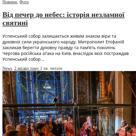
Новини
,
Фото
Від печер до небес: історія незламної
святині
Успенський собор залишається живим знаком віри та
духовної сили українського народу. Митрополит Епіфаній
закликав берегти духовну правду та пам’ять поколінь
Чергова російська атака на Київ, внаслідок якої постраждав
Успенський собор…
News
,
2 місяці тому
2 хв.
читати