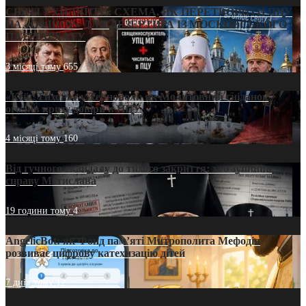
СВЯТІ УХИЛЯНТИ: СХЕМА, ЯК ПЕРЕТВОРИТИ ПЦУ
НА «ОФШОР» ДЛЯ ДЕЗЕРТИРА ІЗ МОСКОВСЬКОГО
ПАТРІАРХАТУ
3 місяці тому
655
«Кейс Тихона» у Тернополі: як Молитовний сніданок
оголив кризу довіри в ПЦУ
4 місяці тому
160
Від гучного скандалу до тихого закриття: хто зупинив
справу Мстислава
19 години тому
4
AngelicBot: як Фонд пам’яті Митрополита Мефодія
розвиває цифрову катехизацію дітей
7 днів тому
12