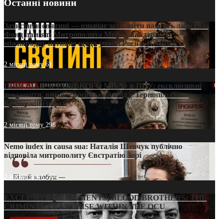
Останні новини
Захистити святині — означає захистити пам’ять людства:
Фонд пам’яті Митрополита Мефодія підтримує
міжнародну петицію щодо участі Росії в ЮНЕСКО
2 місяці тому
61
ПРИСМАК «РУССЬКОГО МІРА» в ПЦУ: ексклюзивні
документи, вирок і російський слід у Тернопільсько-
Бучацькій єпархії
2 місяці тому
298
Nemo iudex in causa sua: Наталія Шевчук публічно
відповіла митрополиту Євстратію Зорі
3 місяці тому
214
EXCLUSIVE (DOCUMENTS)/BLOOD BROTHERS: THE
CRIMINAL FRANCHISE WITHIN THE OCU