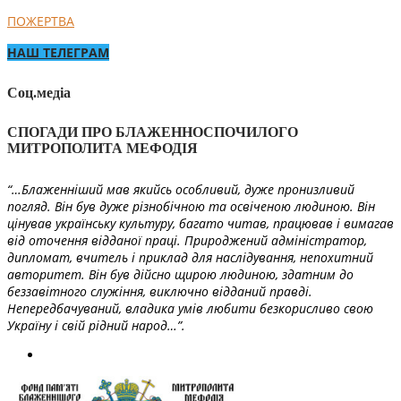
ПОЖЕРТВА
НАШ ТЕЛЕГРАМ
Соц.медіа
СПОГАДИ ПРО БЛАЖЕННОСПОЧИЛОГО
МИТРОПОЛИТА МЕФОДІЯ
“…Блаженніший мав якийсь особливий, дуже пронизливий
погляд. Він був дуже різнобічною та освіченою людиною. Він
цінував українську культуру, багато читав, працював і вимагав
від оточення відданої праці. Природжений адміністратор,
дипломат, вчитель і приклад для наслідування, непохитний
авторитет. Він був дійсно щирою людиною, здатним до
беззавітного служіння, виключно відданий правді.
Непередбачуваний, владика умів любити безкорисливо свою
Україну і свій рідний народ…”.