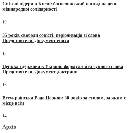
Світові лідери в Києві: богословський погляд на день
міжнародної солідарності
19
35 років свободи совісті: періодизація зі слова
Предстоятеля. Документ епохи
13
Церква і держава в Україні: формула зі вступного слова
Предстоятеля. Документ доктрини
16
Всеукраїнська Рада Церков: 30 років за столом, за яким є
місце всім
14
Архів