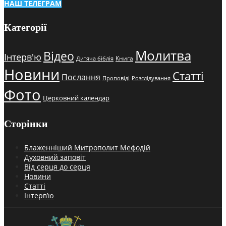
НАШ ТЕЛЕГРАМ
Категорії
Молитва
Відео
Інтерв'ю
Книга
Дитяча біблія
Новини
Статті
Послання
Проповіді
Розслідування
Фото
Церковний календар
Сторінки
Блаженніший Митрополит Мефодій
Духовний заповіт
Від серця до серця
Новини
Статті
Інтерв’ю