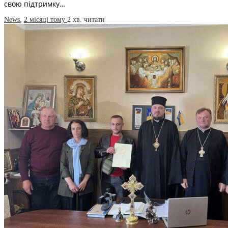
свою підтримку…
News
,
2 місяці тому
2 хв.
читати