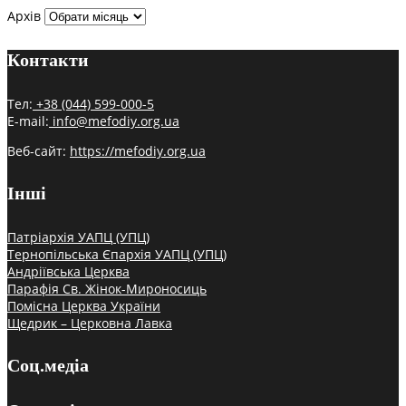
Архів
Контакти
Тел:
+38 (044) 599-000-5
E-mail:
info@mefodiy.org.ua
Веб-сайт:
https://mefodiy.org.ua
Інші
Патріархія УАПЦ (УПЦ)
Тернопільська Єпархія УАПЦ (УПЦ)
Андріївська Церква
Парафія Св. Жінок-Мироносиць
Помісна Церква України
Щедрик – Церковна Лавка
Соц.медіа