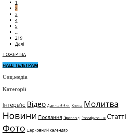
1
2
3
4
5
…
219
Далі
ПОЖЕРТВА
НАШ ТЕЛЕГРАМ
Соц.медіа
Категорії
Молитва
Відео
Інтерв'ю
Книга
Дитяча біблія
Новини
Статті
Послання
Проповіді
Розслідування
Фото
Церковний календар