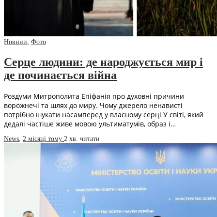
Новини
,
Фото
Серце людини: де народжується мир і
де починається війна
Роздуми Митрополита Епіфанія про духовні причини
ворожнечі та шлях до миру. Чому джерело ненависті
потрібно шукати насамперед у власному серці У світі, який
дедалі частіше живе мовою ультиматумів, образ і…
News
,
2 місяці тому
2 хв.
читати