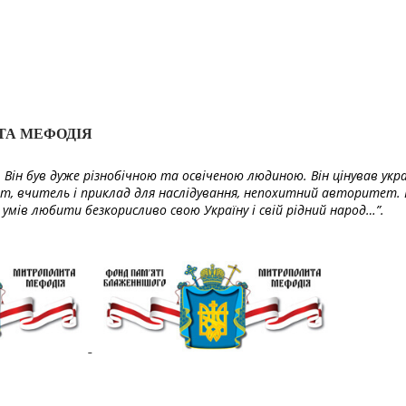
ТА МЕФОДІЯ
Він був дуже різнобічною та освіченою людиною. Він цінував укра
т, вчитель і приклад для наслідування, непохитний авторитет. 
умів любити безкорисливо свою Україну і свій рідний народ…”.