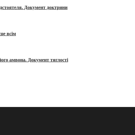
редстоятеля. Документ доктрини
сце всім
його амвона. Документ тяглості