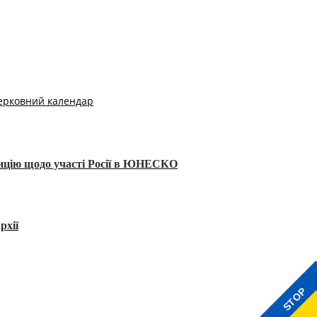
ерковний календар
тицію щодо участі Росії в ЮНЕСКО
рхії
STOP