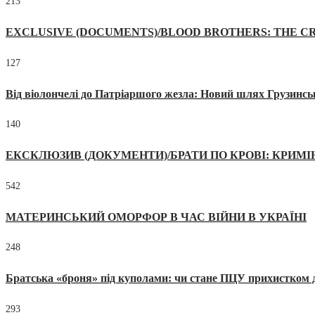
213
EXCLUSIVE (DOCUMENTS)/BLOOD BROTHERS: THE CR
127
Від віолончелі до Патріаршого жезла: Новий шлях Грузинсь
140
ЕКСКЛЮЗИВ (ДОКУМЕНТИ)/БРАТИ ПО КРОВІ: КРИМ
542
МАТЕРИНСЬКИЙ ОМОРФОР В ЧАС ВІЙНИ В УКРАЇНІ
248
Братська «броня» під куполами: чи стане ПЦУ прихистком д
293