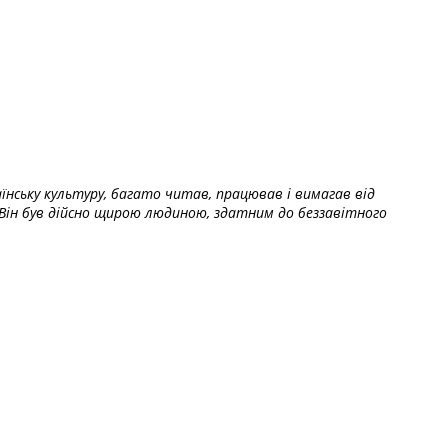
їнську культуру, багато читав, працював і вимагав від
Він був дійсно щирою людиною, здатним до беззавітного