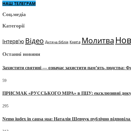
НАШ ТЕЛЕГРАМ
Соц.медіа
Категорії
Но
Молитва
Відео
Інтерв'ю
Книга
Дитяча біблія
Останні новини
Захистити святині — означає захистити пам’ять людства: 
59
ПРИСМАК «РУССЬКОГО МІРА» в ПЦУ: ексклюзивні документи
295
Nemo iudex in causa sua: Наталія Шевчук публічно відповіл