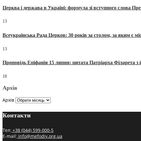
Церква і держава в Україні: формула зі вступного слова П
13
Всеукраїнська Рада Церков: 30 років за столом, за яким є мі
13
Проповідь Епіфанія 15 липня: цитата Патріарха Філарета з 
18
Архів
Архів
Контакти
Тел:
+38 (044) 599-000-5
E-mail:
info@mefodiy.org.ua