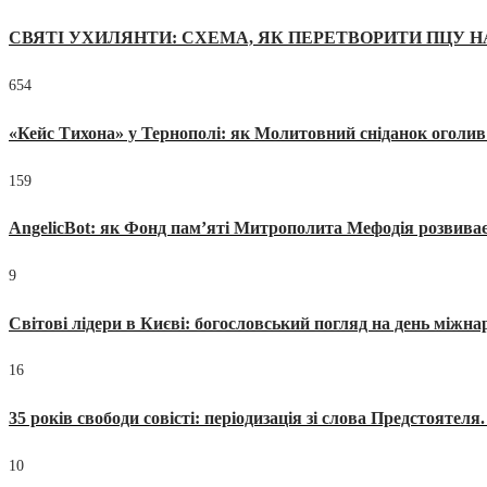
СВЯТІ УХИЛЯНТИ: СХЕМА, ЯК ПЕРЕТВОРИТИ ПЦУ Н
654
«Кейс Тихона» у Тернополі: як Молитовний сніданок оголив
159
AngelicBot: як Фонд пам’яті Митрополита Мефодія розвиває
9
Світові лідери в Києві: богословський погляд на день міжнар
16
35 років свободи совісті: періодизація зі слова Предстоятел
10