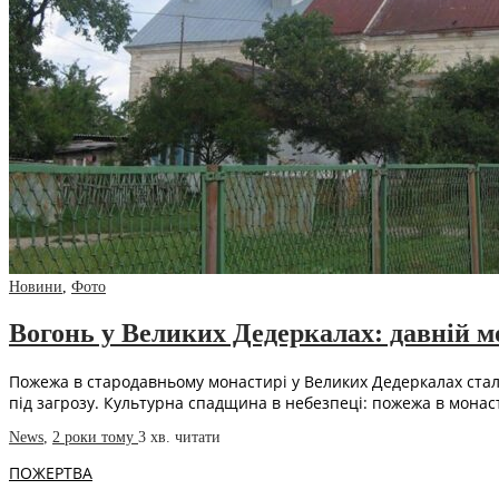
Новини
,
Фото
Вогонь у Великих Дедеркалах: давній м
Пожежа в стародавньому монастирі у Великих Дедеркалах стала
під загрозу. Культурна спадщина в небезпеці: пожежа в монасти
News
,
2 роки тому
3 хв.
читати
ПОЖЕРТВА