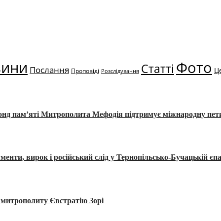
вини
Фото
Статті
Послання
Ц
Проповіді
Розслідування
Фонд пам’яті Митрополита Мефодія підтримує міжнародну пе
, вирок і російський слід у Тернопільсько-Бучацькій єпа
а митрополиту Євстратію Зорі