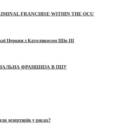
IMINAL FRANCHISE WITHIN THE OCU
кої Церкви з Католикосом Шіо III
ІНАЛЬНА ФРАНШИЗА В ПЦУ
ля дезертирів у рясах?