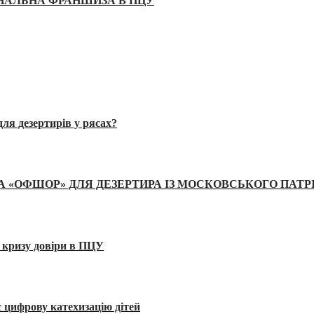
ІНАЛЬНА ФРАНШИЗА В ПЦУ
ля дезертирів у рясах?
А «ОФШОР» ДЛЯ ДЕЗЕРТИРА ІЗ МОСКОВСЬКОГО ПАТР
 кризу довіри в ПЦУ
 цифрову катехизацію дітей