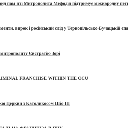
Фонд пам’яті Митрополита Мефодія підтримує міжнародну пе
, вирок і російський слід у Тернопільсько-Бучацькій єпа
а митрополиту Євстратію Зорі
IMINAL FRANCHISE WITHIN THE OCU
кої Церкви з Католикосом Шіо III