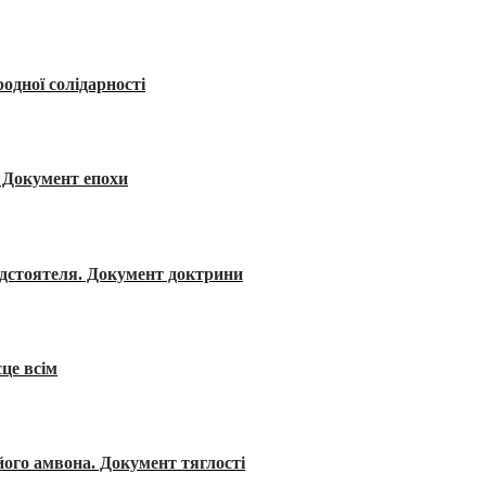
одної солідарності
я. Документ епохи
редстоятеля. Документ доктрини
сце всім
його амвона. Документ тяглості