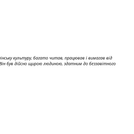
їнську культуру, багато читав, працював і вимагав від
Він був дійсно щирою людиною, здатним до беззавітного