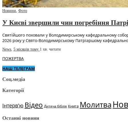
Новини
,
Фото
У Києві звершили чин погребіння Патр
Святійшого поховали у Володимирському кафедральному соборі з
2026 року у Свято-Володимирському Патріаршому кафедральн
News
,
5 місяців тому
1 хв.
читати
ПОЖЕРТВА
НАШ ТЕЛЕГРАМ
Соц.медіа
Категорії
Но
Молитва
Відео
Інтерв'ю
Книга
Дитяча біблія
Останні новини