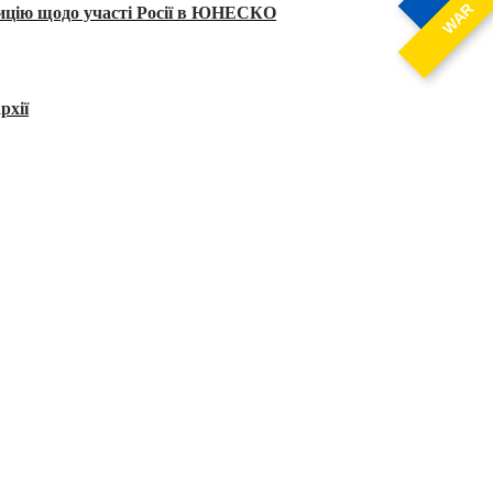
WAR
тицію щодо участі Росії в ЮНЕСКО
рхії