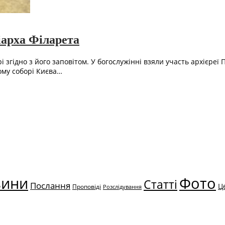
іарха Філарета
гідно з його заповітом. У богослужінні взяли участь архієреї П
ому соборі Києва…
вини
Фото
Статті
Послання
Ц
Проповіді
Розслідування