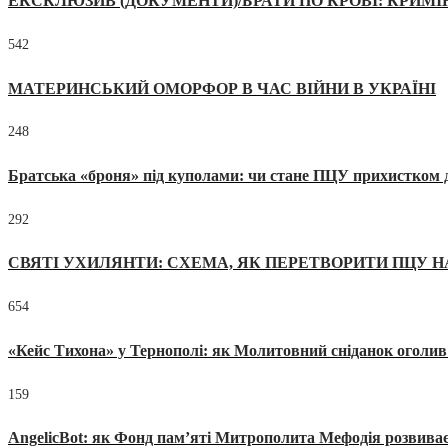
ЕКСКЛЮЗИВ (ДОКУМЕНТИ)/БРАТИ ПО КРОВІ: КРИМ
542
МАТЕРИНСЬКИЙ ОМОРФОР В ЧАС ВІЙНИ В УКРАЇНІ
248
Братська «броня» під куполами: чи стане ПЦУ прихистком д
292
СВЯТІ УХИЛЯНТИ: СХЕМА, ЯК ПЕРЕТВОРИТИ ПЦУ Н
654
«Кейс Тихона» у Тернополі: як Молитовний сніданок оголив
159
AngelicBot: як Фонд пам’яті Митрополита Мефодія розвиває