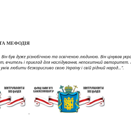
ТА МЕФОДІЯ
Він був дуже різнобічною та освіченою людиною. Він цінував укра
т, вчитель і приклад для наслідування, непохитний авторитет. 
умів любити безкорисливо свою Україну і свій рідний народ…”.