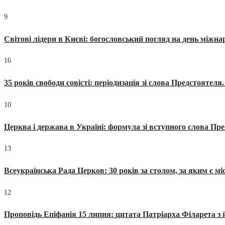
9
Світові лідери в Києві: богословський погляд на день міжнар
16
35 років свободи совісті: періодизація зі слова Предстоятел
10
Церква і держава в Україні: формула зі вступного слова П
13
Всеукраїнська Рада Церков: 30 років за столом, за яким є мі
12
Проповідь Епіфанія 15 липня: цитата Патріарха Філарета з 