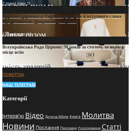
3 тижні тому
11
Церква і держава в Україні: формула зі вступного слова
Предстоятеля. Документ доктрини
3 тижні тому
14
Всеукраїнська Рада Церков: 30 років за столом, за яким є
місце всім
3 тижні тому
13
ПОЖЕРТВА
НАШ ТЕЛЕГРАМ
Категорії
Молитва
Відео
Інтерв'ю
Книга
Дитяча біблія
Новини
Статті
Послання
Проповіді
Розслідування