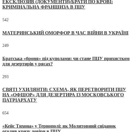
ЕКСКЛЮЗИВ (ДОКУМЕНТИ)/БРАТИ ПО КРОВІ:
КРИМІНАЛЬНА ФРАНШИЗА В ПЦУ
542
МАТЕРИНСЬКИЙ ОМОРФОР В ЧАС ВІЙНИ В УКРАЇНІ
249
Братська «броня» під куполами: чи стане ПЦУ прихистком
для дезертирів у рясах?
293
СВЯТІ УХИЛЯНТИ: СХЕМА, ЯК ПЕРЕТВОРИТИ ПЦУ
НА «ОФШОР» ДЛЯ ДЕЗЕРТИРА ІЗ МОСКОВСЬКОГО
ПАТРІАРХАТУ
654
«Кейс Тихона» у Тернополі: як Молитовний сніданок
оголив кризу довіри в ПЦУ