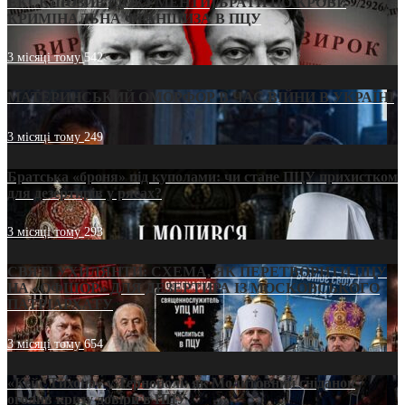
ЕКСКЛЮЗИВ (ДОКУМЕНТИ)/БРАТИ ПО КРОВІ:
КРИМІНАЛЬНА ФРАНШИЗА В ПЦУ
3 місяці тому
542
МАТЕРИНСЬКИЙ ОМОРФОР В ЧАС ВІЙНИ В УКРАЇНІ
3 місяці тому
249
Братська «броня» під куполами: чи стане ПЦУ прихистком
для дезертирів у рясах?
3 місяці тому
293
СВЯТІ УХИЛЯНТИ: СХЕМА, ЯК ПЕРЕТВОРИТИ ПЦУ
НА «ОФШОР» ДЛЯ ДЕЗЕРТИРА ІЗ МОСКОВСЬКОГО
ПАТРІАРХАТУ
3 місяці тому
654
«Кейс Тихона» у Тернополі: як Молитовний сніданок
оголив кризу довіри в ПЦУ