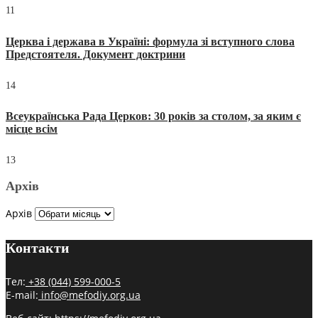
11
Церква і держава в Україні: формула зі вступного слова
Предстоятеля. Документ доктрини
14
Всеукраїнська Рада Церков: 30 років за столом, за яким є
місце всім
13
Архів
Архів
Контакти
Тел:
+38 (044) 599-000-5
E-mail:
info@mefodiy.org.ua