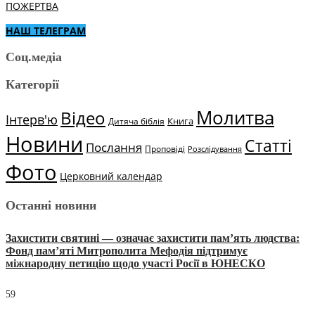
ПОЖЕРТВА
НАШ ТЕЛЕГРАМ
Соц.медіа
Категорії
Молитва
Відео
Інтерв'ю
Книга
Дитяча біблія
Новини
Статті
Послання
Проповіді
Розслідування
Фото
Церковний календар
Останні новини
Захистити святині — означає захистити пам’ять людства:
Фонд пам’яті Митрополита Мефодія підтримує
міжнародну петицію щодо участі Росії в ЮНЕСКО
59