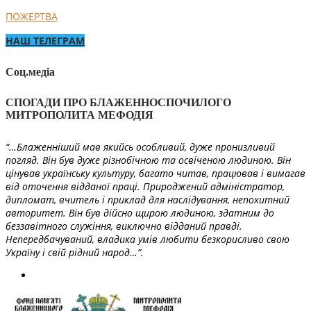
ПОЖЕРТВА
НАШ ТЕЛЕГРАМ
Соц.медіа
СПОГАДИ ПРО БЛАЖЕННОСПОЧИЛОГО
МИТРОПОЛИТА МЕФОДІЯ
“…Блаженніший мав якийсь особливий, дуже пронизливий
погляд. Він був дуже різнобічною та освіченою людиною. Він
цінував українську культуру, багато читав, працював і вимагав
від оточення відданої праці. Природжений адміністратор,
дипломат, вчитель і приклад для наслідування, непохитний
авторитет. Він був дійсно щирою людиною, здатним до
беззавітного служіння, виключно відданий правді.
Непередбачуваний, владика умів любити безкорисливо свою
Україну і свій рідний народ…”.