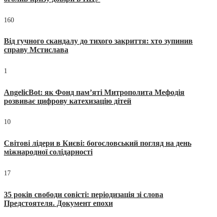
160
Від гучного скандалу до тихого закриття: хто зупинив
справу Мстислава
1
AngelicBot: як Фонд пам’яті Митрополита Мефодія
розвиває цифрову катехизацію дітей
10
Світові лідери в Києві: богословський погляд на день
міжнародної солідарності
17
35 років свободи совісті: періодизація зі слова
Предстоятеля. Документ епохи