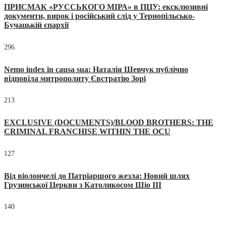
ПРИСМАК «РУССЬКОГО МІРА» в ПЦУ: ексклюзивні
документи, вирок і російський слід у Тернопільсько-
Бучацькій єпархії
296
Nemo iudex in causa sua: Наталія Шевчук публічно
відповіла митрополиту Євстратію Зорі
213
EXCLUSIVE (DOCUMENTS)/BLOOD BROTHERS: THE
CRIMINAL FRANCHISE WITHIN THE OCU
127
Від віолончелі до Патріаршого жезла: Новий шлях
Грузинської Церкви з Католикосом Шіо III
140