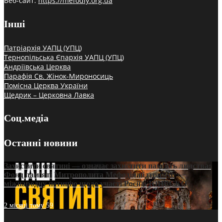
Веб-сайт:
https://mefodiy.org.ua
Інші
Патріархія УАПЦ (УПЦ)
Тернопільська Єпархія УАПЦ (УПЦ)
Андріївська Церква
Парафія Св. Жінок-Мироносиць
Помісна Церква України
Щедрик – Церковна Лавка
Соц.медіа
Останні новини
Захистити святині — означає захистити пам’ять людства:
Фонд пам’яті Митрополита Мефодія підтримує
міжнародну петицію щодо участі Росії в ЮНЕСКО
2 місяці тому
59