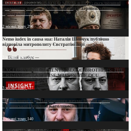
ПРИСМАК «РУССЬКОГО МІРА» в ПЦУ: ексклюзивні
документи, вирок і російський слід у Тернопільсько-
Бучацькій єпархії
2 місяці тому
296
Nemo iudex in causa sua: Наталія Шевчук публічно
відповіла митрополиту Євстратію Зорі
3 місяці тому
213
EXCLUSIVE (DOCUMENTS)/BLOOD BROTHERS: THE
CRIMINAL FRANCHISE WITHIN THE OCU
3 місяці тому
127
Від віолончелі до Патріаршого жезла: Новий шлях
Грузинської Церкви з Католикосом Шіо III
3 місяці тому
140