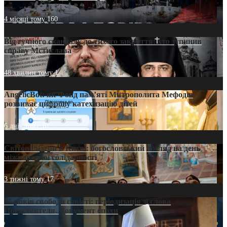
4 місяці тому
160
Від гучного скандалу до тихого закриття: хто зупинив
справу Мстислава
48 хвилин тому
1
AngelicBot: як Фонд пам’яті Митрополита Мефодія
розвиває цифрову катехизацію дітей
6 днів тому
10
Світові лідери в Києві: богословський погляд на день
міжнародної солідарності
3 тижні тому
17
35 років свободи совісті: періодизація зі слова
Предстоятеля. Документ епохи