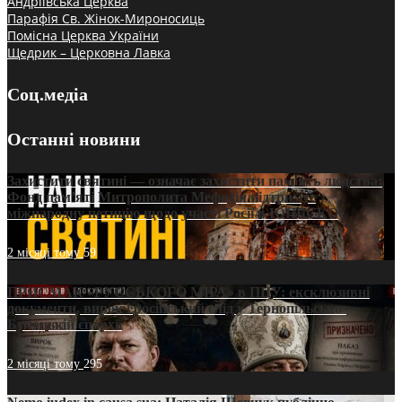
Андріївська Церква
Парафія Св. Жінок-Мироносиць
Помісна Церква України
Щедрик – Церковна Лавка
Соц.медіа
Останні новини
Захистити святині — означає захистити пам’ять людства:
Фонд пам’яті Митрополита Мефодія підтримує
міжнародну петицію щодо участі Росії в ЮНЕСКО
2 місяці тому
59
ПРИСМАК «РУССЬКОГО МІРА» в ПЦУ: ексклюзивні
документи, вирок і російський слід у Тернопільсько-
Бучацькій єпархії
2 місяці тому
295