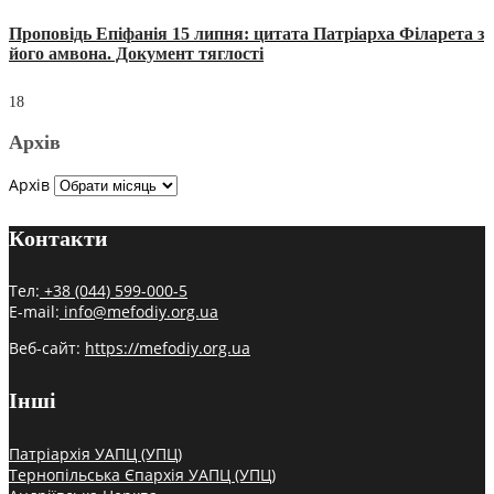
Проповідь Епіфанія 15 липня: цитата Патріарха Філарета з
його амвона. Документ тяглості
18
Архів
Архів
Контакти
Тел:
+38 (044) 599-000-5
E-mail:
info@mefodiy.org.ua
Веб-сайт:
https://mefodiy.org.ua
Інші
Патріархія УАПЦ (УПЦ)
Тернопільська Єпархія УАПЦ (УПЦ)