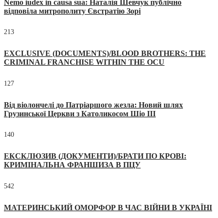
Nemo iudex in causa sua: Наталія Шевчук публічно
відповіла митрополиту Євстратію Зорі
213
EXCLUSIVE (DOCUMENTS)/BLOOD BROTHERS: THE
CRIMINAL FRANCHISE WITHIN THE OCU
127
Від віолончелі до Патріаршого жезла: Новий шлях
Грузинської Церкви з Католикосом Шіо III
140
ЕКСКЛЮЗИВ (ДОКУМЕНТИ)/БРАТИ ПО КРОВІ:
КРИМІНАЛЬНА ФРАНШИЗА В ПЦУ
542
МАТЕРИНСЬКИЙ ОМОРФОР В ЧАС ВІЙНИ В УКРАЇНІ