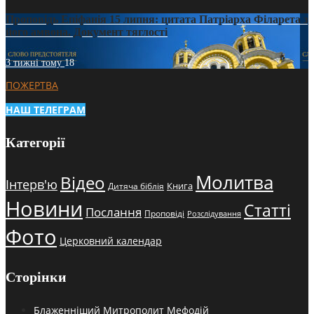
Проповідь Епіфанія 15 липня: цитата Патріарха Філарета з
його амвона. Документ тяглості
3 тижні тому
18
ПОЖЕРТВА
НАШ ТЕЛЕГРАМ
Категорії
Молитва
Відео
Інтерв'ю
Книга
Дитяча біблія
Новини
Статті
Послання
Проповіді
Розслідування
Фото
Церковний календар
Сторінки
Блаженніший Митрополит Мефодій