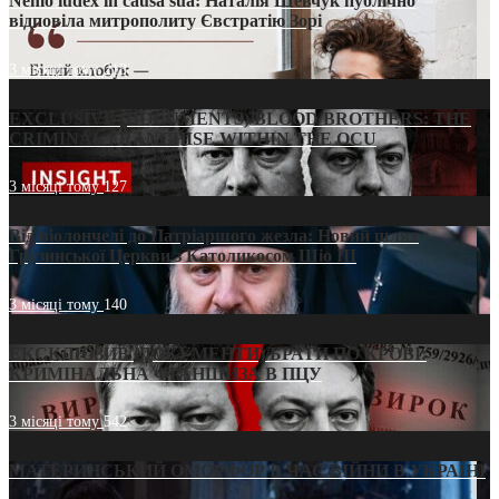
Nemo iudex in causa sua: Наталія Шевчук публічно
відповіла митрополиту Євстратію Зорі
3 місяці тому
213
EXCLUSIVE (DOCUMENTS)/BLOOD BROTHERS: THE
CRIMINAL FRANCHISE WITHIN THE OCU
3 місяці тому
127
Від віолончелі до Патріаршого жезла: Новий шлях
Грузинської Церкви з Католикосом Шіо III
3 місяці тому
140
ЕКСКЛЮЗИВ (ДОКУМЕНТИ)/БРАТИ ПО КРОВІ:
КРИМІНАЛЬНА ФРАНШИЗА В ПЦУ
3 місяці тому
542
МАТЕРИНСЬКИЙ ОМОРФОР В ЧАС ВІЙНИ В УКРАЇНІ