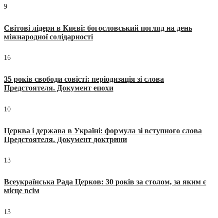
9
Світові лідери в Києві: богословський погляд на день
міжнародної солідарності
16
35 років свободи совісті: періодизація зі слова
Предстоятеля. Документ епохи
10
Церква і держава в Україні: формула зі вступного слова
Предстоятеля. Документ доктрини
13
Всеукраїнська Рада Церков: 30 років за столом, за яким є
місце всім
13