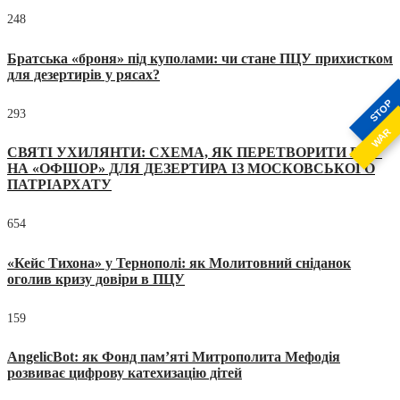
248
Братська «броня» під куполами: чи стане ПЦУ прихистком
для дезертирів у рясах?
STOP
293
WAR
СВЯТІ УХИЛЯНТИ: СХЕМА, ЯК ПЕРЕТВОРИТИ ПЦУ
НА «ОФШОР» ДЛЯ ДЕЗЕРТИРА ІЗ МОСКОВСЬКОГО
ПАТРІАРХАТУ
654
«Кейс Тихона» у Тернополі: як Молитовний сніданок
оголив кризу довіри в ПЦУ
159
AngelicBot: як Фонд пам’яті Митрополита Мефодія
розвиває цифрову катехизацію дітей