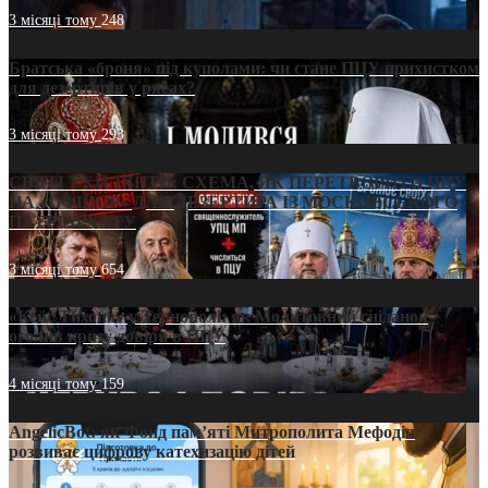
3 місяці тому
248
Братська «броня» під куполами: чи стане ПЦУ прихистком
для дезертирів у рясах?
3 місяці тому
293
СВЯТІ УХИЛЯНТИ: СХЕМА, ЯК ПЕРЕТВОРИТИ ПЦУ
НА «ОФШОР» ДЛЯ ДЕЗЕРТИРА ІЗ МОСКОВСЬКОГО
ПАТРІАРХАТУ
3 місяці тому
654
«Кейс Тихона» у Тернополі: як Молитовний сніданок
оголив кризу довіри в ПЦУ
4 місяці тому
159
AngelicBot: як Фонд пам’яті Митрополита Мефодія
розвиває цифрову катехизацію дітей