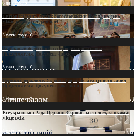
6 днів тому
9
Світові лідери в Києві: богословський погляд на день
міжнародної солідарності
3 тижні тому
16
35 років свободи совісті: періодизація зі слова
Предстоятеля. Документ епохи
3 тижні тому
10
Церква і держава в Україні: формула зі вступного слова
Предстоятеля. Документ доктрини
3 тижні тому
13
Всеукраїнська Рада Церков: 30 років за столом, за яким є
місце всім
3 тижні тому
13