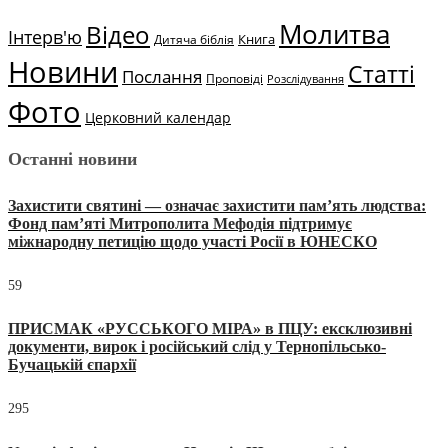
Молитва
Відео
Інтерв'ю
Книга
Дитяча біблія
Новини
Статті
Послання
Проповіді
Розслідування
Фото
Церковний календар
Останні новини
Захистити святині — означає захистити пам’ять людства:
Фонд пам’яті Митрополита Мефодія підтримує
міжнародну петицію щодо участі Росії в ЮНЕСКО
59
ПРИСМАК «РУССЬКОГО МІРА» в ПЦУ: ексклюзивні
документи, вирок і російський слід у Тернопільсько-
Бучацькій єпархії
295