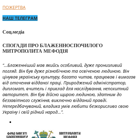
ПОЖЕРТВА
НАШ ТЕЛЕГРАМ
Соц.медіа
СПОГАДИ ПРО БЛАЖЕННОСПОЧИЛОГО
МИТРОПОЛИТА МЕФОДІЯ
“…Блаженніший мав якийсь особливий, дуже пронизливий
погляд. Він був дуже різнобічною та освіченою людиною. Він
цінував українську культуру, багато читав, працював і вимагав
від оточення відданої праці. Природжений адміністратор,
дипломат, вчитель і приклад для наслідування, непохитний
авторитет. Він був дійсно щирою людиною, здатним до
беззавітного служіння, виключно відданий правді.
Непередбачуваний, владика умів любити безкорисливо свою
Україну і свій рідний народ…”.