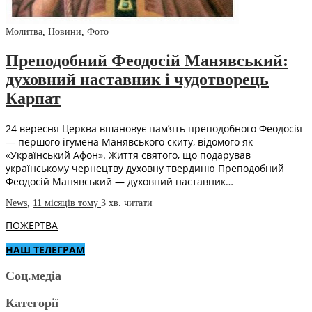
Молитва
,
Новини
,
Фото
Преподобний Феодосій Манявський:
духовний наставник і чудотворець
Карпат
24 вересня Церква вшановує пам’ять преподобного Феодосія
— першого ігумена Манявського скиту, відомого як
«Український Афон». Життя святого, що подарував
українському чернецтву духовну твердиню Преподобний
Феодосій Манявський — духовний наставник…
News
,
11 місяців тому
3 хв.
читати
ПОЖЕРТВА
НАШ ТЕЛЕГРАМ
Соц.медіа
Категорії