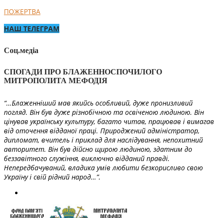
ПОЖЕРТВА
НАШ ТЕЛЕГРАМ
Соц.медіа
СПОГАДИ ПРО БЛАЖЕННОСПОЧИЛОГО
МИТРОПОЛИТА МЕФОДІЯ
“…Блаженніший мав якийсь особливий, дуже пронизливий
погляд. Він був дуже різнобічною та освіченою людиною. Він
цінував українську культуру, багато читав, працював і вимагав
від оточення відданої праці. Природжений адміністратор,
дипломат, вчитель і приклад для наслідування, непохитний
авторитет. Він був дійсно щирою людиною, здатним до
беззавітного служіння, виключно відданий правді.
Непередбачуваний, владика умів любити безкорисливо свою
Україну і свій рідний народ…”.