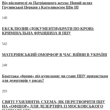
Від віолончелі до Патріаршого жезла: Новий шлях
Грузинської Церкви з Католикосом Шіо III
140
ЕКСКЛЮЗИВ (ДОКУМЕНТИ)/БРАТИ ПО КРОВІ:
КРИМІНАЛЬНА ФРАНШИЗА В ПЦУ
542
МАТЕРИНСЬКИЙ ОМОРФОР В ЧАС ВІЙНИ В УКРАЇНІ
248
Братська «броня» під куполами: чи стане ПЦУ прихистком
для дезертирів у рясах?
293
СВЯТІ УХИЛЯНТИ: СХЕМА, ЯК ПЕРЕТВОРИТИ ПЦУ
НА «ОФШОР» ДЛЯ ДЕЗЕРТИРА ІЗ МОСКОВСЬКОГО