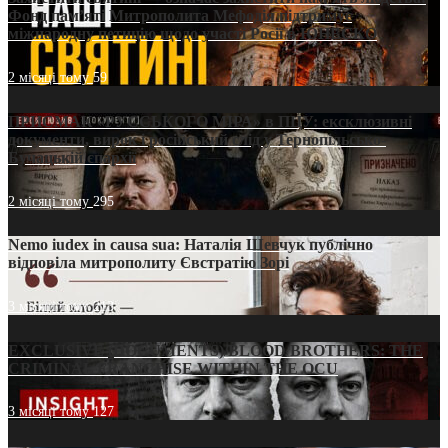
Фонд пам’яті Митрополита Мефодія підтримує
міжнародну петицію щодо участі Росії в ЮНЕСКО
2 місяці тому
59
ПРИСМАК «РУССЬКОГО МІРА» в ПЦУ: ексклюзивні
документи, вирок і російський слід у Тернопільсько-
Бучацькій єпархії
2 місяці тому
295
Nemo iudex in causa sua: Наталія Шевчук публічно
відповіла митрополиту Євстратію Зорі
3 місяці тому
213
EXCLUSIVE (DOCUMENTS)/BLOOD BROTHERS: THE
CRIMINAL FRANCHISE WITHIN THE OCU
3 місяці тому
127