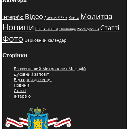
Молитва
Відео
Інтерв'ю
Книга
Дитяча біблія
Новини
Статті
Послання
Проповіді
Розслідування
Фото
Церковний календар
Сторінки
Блаженніший Митрополит Мефодій
Духовний заповіт
Від серця до серця
Новини
Статті
Інтерв’ю