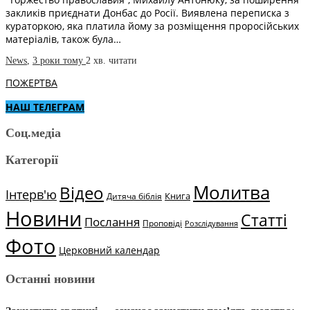
закликів приєднати Донбас до Росії. Виявлена переписка з
кураторкою, яка платила йому за розміщення проросійських
матеріалів, також була…
News
,
3 роки тому
2 хв.
читати
ПОЖЕРТВА
НАШ ТЕЛЕГРАМ
Соц.медіа
Категорії
Молитва
Відео
Інтерв'ю
Книга
Дитяча біблія
Новини
Статті
Послання
Проповіді
Розслідування
Фото
Церковний календар
Останні новини