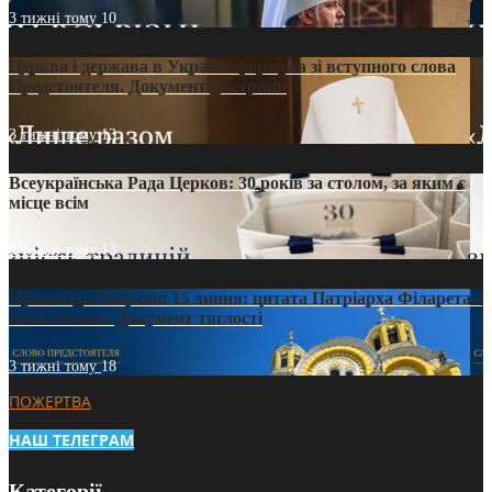
3 тижні тому
10
Церква і держава в Україні: формула зі вступного слова
Предстоятеля. Документ доктрини
3 тижні тому
13
Всеукраїнська Рада Церков: 30 років за столом, за яким є
місце всім
3 тижні тому
13
Проповідь Епіфанія 15 липня: цитата Патріарха Філарета з
його амвона. Документ тяглості
3 тижні тому
18
ПОЖЕРТВА
НАШ ТЕЛЕГРАМ
Категорії