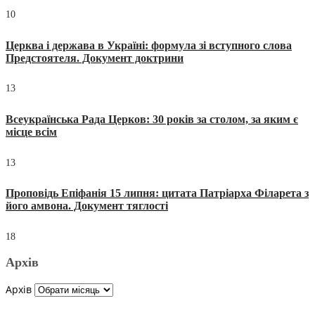
10
Церква і держава в Україні: формула зі вступного слова
Предстоятеля. Документ доктрини
13
Всеукраїнська Рада Церков: 30 років за столом, за яким є
місце всім
13
Проповідь Епіфанія 15 липня: цитата Патріарха Філарета з
його амвона. Документ тяглості
18
Архів
Архів