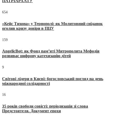
ПАТРІАРХАТУ
654
«Кейс Тихона» у Тернополі: як Молитовний сніданок
оголив кризу довіри в ПЦУ
159
AngelicBot: як Фонд пам’яті Митрополита Мефодія
розвиває цифрову катехизацію дітей
9
Світові лідери в Києві: богословський погляд на день
міжнародної солідарності
16
35 років свободи совісті: періодизація зі слова
Предстоятеля. Документ епохи