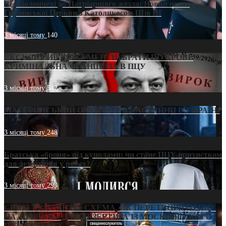
Від віолончелі до Патріаршого жезла: Новий шлях
Грузинської Церкви з Католикосом Шіо III
3 місяці тому
140
ЕКСКЛЮЗИВ (ДОКУМЕНТИ)/БРАТИ ПО КРОВІ:
КРИМІНАЛЬНА ФРАНШИЗА В ПЦУ
3 місяці тому
542
МАТЕРИНСЬКИЙ ОМОРФОР В ЧАС ВІЙНИ В УКРАЇНІ
3 місяці тому
248
Братська «броня» під куполами: чи стане ПЦУ прихистком
для дезертирів у рясах?
3 місяці тому
293
СВЯТІ УХИЛЯНТИ: СХЕМА, ЯК ПЕРЕТВОРИТИ ПЦУ
НА «ОФШОР» ДЛЯ ДЕЗЕРТИРА ІЗ МОСКОВСЬКОГО
ПАТРІАРХАТУ