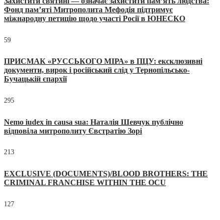
Захистити святині — означає захистити пам’ять людства:
Фонд пам’яті Митрополита Мефодія підтримує
міжнародну петицію щодо участі Росії в ЮНЕСКО
59
ПРИСМАК «РУССЬКОГО МІРА» в ПЦУ: ексклюзивні
документи, вирок і російський слід у Тернопільсько-
Бучацькій єпархії
295
Nemo iudex in causa sua: Наталія Шевчук публічно
відповіла митрополиту Євстратію Зорі
213
EXCLUSIVE (DOCUMENTS)/BLOOD BROTHERS: THE
CRIMINAL FRANCHISE WITHIN THE OCU
127