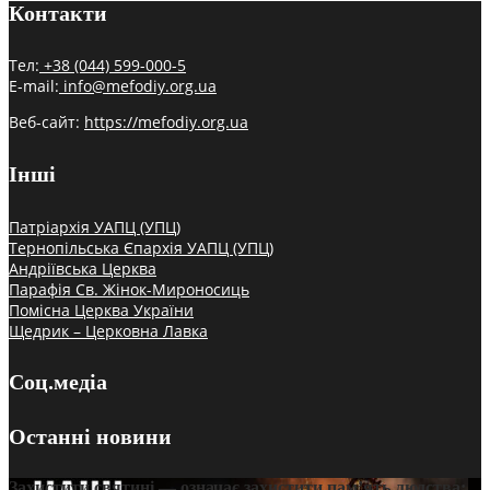
Контакти
Тел:
+38 (044) 599-000-5
E-mail:
info@mefodiy.org.ua
Веб-сайт:
https://mefodiy.org.ua
Інші
Патріархія УАПЦ (УПЦ)
Тернопільська Єпархія УАПЦ (УПЦ)
Андріївська Церква
Парафія Св. Жінок-Мироносиць
Помісна Церква України
Щедрик – Церковна Лавка
Соц.медіа
Останні новини
Захистити святині — означає захистити пам’ять людства: