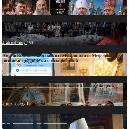
3 місяці тому
654
«Кейс Тихона» у Тернополі: як Молитовний сніданок
оголив кризу довіри в ПЦУ
4 місяці тому
159
AngelicBot: як Фонд пам’яті Митрополита Мефодія
розвиває цифрову катехизацію дітей
6 днів тому
9
Світові лідери в Києві: богословський погляд на день
міжнародної солідарності
3 тижні тому
16
35 років свободи совісті: періодизація зі слова
Предстоятеля. Документ епохи