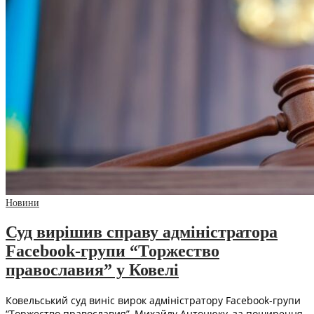
Новини
Суд вирішив справу адміністратора
Facebook-групи “Торжество
православия” у Ковелі
Ковельський суд виніс вирок адміністратору Facebook-групи
“Торжество православия”, Михайлу Антонюку, за поширення