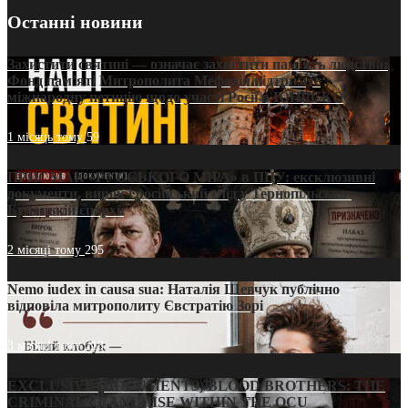
Останні новини
Захистити святині — означає захистити пам’ять людства:
Фонд пам’яті Митрополита Мефодія підтримує
міжнародну петицію щодо участі Росії в ЮНЕСКО
1 місяць тому
59
ПРИСМАК «РУССЬКОГО МІРА» в ПЦУ: ексклюзивні
документи, вирок і російський слід у Тернопільсько-
Бучацькій єпархії
2 місяці тому
295
Nemo iudex in causa sua: Наталія Шевчук публічно
відповіла митрополиту Євстратію Зорі
3 місяці тому
213
EXCLUSIVE (DOCUMENTS)/BLOOD BROTHERS: THE
CRIMINAL FRANCHISE WITHIN THE OCU