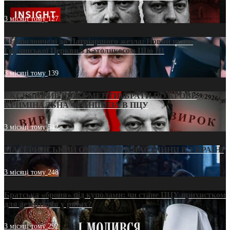
3 місяці тому
127
Від віолончелі до Патріаршого жезла: Новий шлях
Грузинської Церкви з Католикосом Шіо III
3 місяці тому
139
ЕКСКЛЮЗИВ (ДОКУМЕНТИ)/БРАТИ ПО КРОВІ:
КРИМІНАЛЬНА ФРАНШИЗА В ПЦУ
3 місяці тому
542
МАТЕРИНСЬКИЙ ОМОРФОР В ЧАС ВІЙНИ В УКРАЇНІ
3 місяці тому
248
Братська «броня» під куполами: чи стане ПЦУ прихистком
для дезертирів у рясах?
3 місяці тому
292