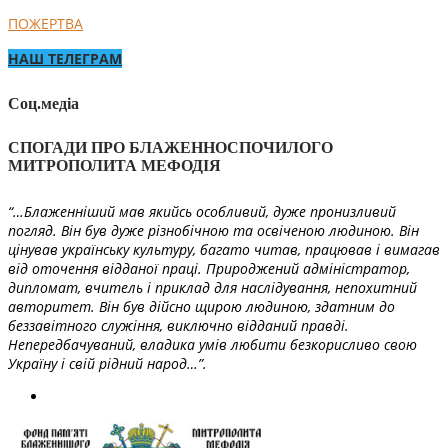
ПОЖЕРТВА
НАШ ТЕЛЕГРАМ
Соц.медіа
СПОГАДИ ПРО БЛАЖЕННОСПОЧИЛОГО
МИТРОПОЛИТА МЕФОДІЯ
“…Блаженніший мав якийсь особливий, дуже пронизливий
погляд. Він був дуже різнобічною та освіченою людиною. Він
цінував українську культуру, багато читав, працював і вимагав
від оточення відданої праці. Природжений адміністратор,
дипломат, вчитель і приклад для наслідування, непохитний
авторитет. Він був дійсно щирою людиною, здатним до
беззавітного служіння, виключно відданий правді.
Непередбачуваний, владика умів любити безкорисливо свою
Україну і свій рідний народ…”.