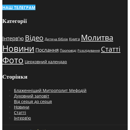
НАШ ТЕЛЕГРАМ
Категорії
Молитва
Відео
Інтерв'ю
Книга
Дитяча біблія
Новини
Статті
Послання
Проповіді
Розслідування
Фото
Церковний календар
Сторінки
Блаженніший Митрополит Мефодій
Духовний заповіт
Від серця до серця
Новини
Статті
Інтерв’ю