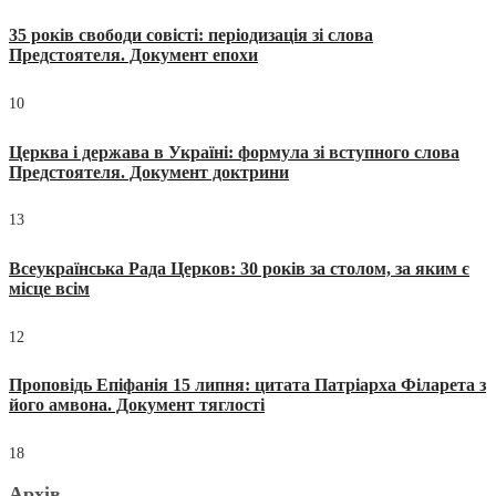
35 років свободи совісті: періодизація зі слова
Предстоятеля. Документ епохи
10
Церква і держава в Україні: формула зі вступного слова
Предстоятеля. Документ доктрини
13
Всеукраїнська Рада Церков: 30 років за столом, за яким є
місце всім
12
Проповідь Епіфанія 15 липня: цитата Патріарха Філарета з
його амвона. Документ тяглості
18
Архів