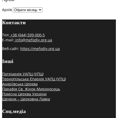
Архів
Контакти
Тел:
+38 (044) 599-000-5
E-mail:
info@mefodiy.org.ua
Веб-сайт:
https://mefodiy.org.ua
Інші
Патріархія УАПЦ (УПЦ)
Тернопільська Єпархія УАПЦ (УПЦ)
Андріївська Церква
Парафія Св. Жінок-Мироносиць
Помісна Церква України
Щедрик – Церковна Лавка
Соц.медіа