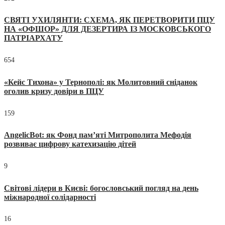
СВЯТІ УХИЛЯНТИ: СХЕМА, ЯК ПЕРЕТВОРИТИ ПЦУ
НА «ОФШОР» ДЛЯ ДЕЗЕРТИРА ІЗ МОСКОВСЬКОГО
ПАТРІАРХАТУ
654
«Кейс Тихона» у Тернополі: як Молитовний сніданок
оголив кризу довіри в ПЦУ
159
AngelicBot: як Фонд пам’яті Митрополита Мефодія
розвиває цифрову катехизацію дітей
9
Світові лідери в Києві: богословський погляд на день
міжнародної солідарності
16