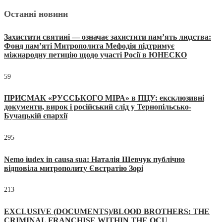
Останні новини
Захистити святині — означає захистити пам’ять людства:
Фонд пам’яті Митрополита Мефодія підтримує
міжнародну петицію щодо участі Росії в ЮНЕСКО
59
ПРИСМАК «РУССЬКОГО МІРА» в ПЦУ: ексклюзивні
документи, вирок і російський слід у Тернопільсько-
Бучацькій єпархії
295
Nemo iudex in causa sua: Наталія Шевчук публічно
відповіла митрополиту Євстратію Зорі
213
EXCLUSIVE (DOCUMENTS)/BLOOD BROTHERS: THE
CRIMINAL FRANCHISE WITHIN THE OCU