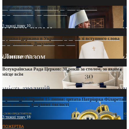
35 років свободи совісті: періодизація зі слова
Предстоятеля. Документ епохи
3 тижні тому
10
Церква і держава в Україні: формула зі вступного слова
Предстоятеля. Документ доктрини
3 тижні тому
13
Всеукраїнська Рада Церков: 30 років за столом, за яким є
місце всім
3 тижні тому
12
Проповідь Епіфанія 15 липня: цитата Патріарха Філарета з
його амвона. Документ тяглості
3 тижні тому
18
ПОЖЕРТВА