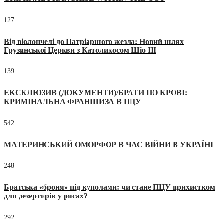
127
Від віолончелі до Патріаршого жезла: Новий шлях
Грузинської Церкви з Католикосом Шіо III
139
ЕКСКЛЮЗИВ (ДОКУМЕНТИ)/БРАТИ ПО КРОВІ:
КРИМІНАЛЬНА ФРАНШИЗА В ПЦУ
542
МАТЕРИНСЬКИЙ ОМОРФОР В ЧАС ВІЙНИ В УКРАЇНІ
248
Братська «броня» під куполами: чи стане ПЦУ прихистком
для дезертирів у рясах?
292