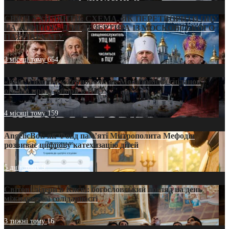
СВЯТІ УХИЛЯНТИ: СХЕМА, ЯК ПЕРЕТВОРИТИ ПЦУ
НА «ОФШОР» ДЛЯ ДЕЗЕРТИРА ІЗ МОСКОВСЬКОГО
ПАТРІАРХАТУ
3 місяці тому
654
«Кейс Тихона» у Тернополі: як Молитовний сніданок
оголив кризу довіри в ПЦУ
4 місяці тому
159
AngelicBot: як Фонд пам’яті Митрополита Мефодія
розвиває цифрову катехизацію дітей
5 днів тому
9
Світові лідери в Києві: богословський погляд на день
міжнародної солідарності
3 тижні тому
16