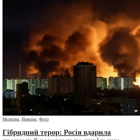
Молитва
,
Новини
,
Фото
Гібридний терор: Росія вдарила