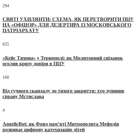
294
СВЯТІ УХИЛЯНТИ: СХЕМА, ЯК ПЕРЕТВОРИТИ ПЦУ
НА «ОФШОР» ДЛЯ ДЕЗЕРТИРА ІЗ МОСКОВСЬКОГО
ПАТРІАРХАТУ
655
«Кейс Тихона» у Тернополі: як Молитовний сніданок
оголив кризу довіри в ПЦУ
160
Від гучного скандалу до тихого закриття: хто зупинив
справу Мстислава
4
AngelicBot: як Фонд пам’яті Митрополита Мефодія
розвиває цифрову катехизацію дітей