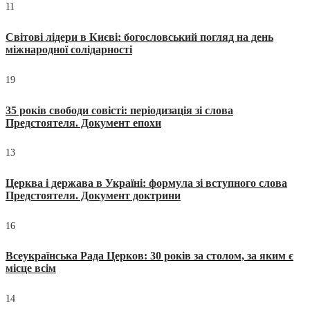
11
Світові лідери в Києві: богословський погляд на день
міжнародної солідарності
19
35 років свободи совісті: періодизація зі слова
Предстоятеля. Документ епохи
13
Церква і держава в Україні: формула зі вступного слова
Предстоятеля. Документ доктрини
16
Всеукраїнська Рада Церков: 30 років за столом, за яким є
місце всім
14