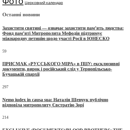
Фото
Церковний календар
Останні новини
Захистити святині — означає захистити пам’ять людства:
Фонд пам’яті Митрополита Мефодія підтримує
міжнародну петицію щодо участі Росії в ЮНЕСКО
59
ПРИСМАК «РУССЬКОГО МІРА» в ПЦУ: ексклюзивні
документи, вирок і російський слід у Тернопільсько-
Бучацькій єпархії
297
Nemo iudex in causa sua: Наталія Шевчук публічно
відповіла митрополиту Євстратію Зорі
214