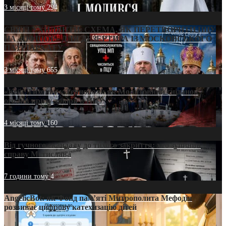
3 місяці тому
294
СВЯТІ УХИЛЯНТИ: СХЕМА, ЯК ПЕРЕТВОРИТИ ПЦУ
НА «ОФШОР» ДЛЯ ДЕЗЕРТИРА ІЗ МОСКОВСЬКОГО
ПАТРІАРХАТУ
3 місяці тому
655
«Кейс Тихона» у Тернополі: як Молитовний сніданок
оголив кризу довіри в ПЦУ
4 місяці тому
160
Від гучного скандалу до тихого закриття: хто зупинив
справу Мстислава
7 години тому
4
AngelicBot: як Фонд пам’яті Митрополита Мефодія
розвиває цифрову катехизацію дітей