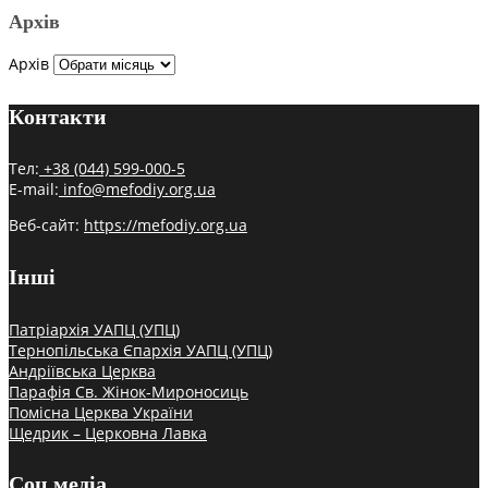
Архів
Архів
Контакти
Тел:
+38 (044) 599-000-5
E-mail:
info@mefodiy.org.ua
Веб-сайт:
https://mefodiy.org.ua
Інші
Патріархія УАПЦ (УПЦ)
Тернопільська Єпархія УАПЦ (УПЦ)
Андріївська Церква
Парафія Св. Жінок-Мироносиць
Помісна Церква України
Щедрик – Церковна Лавка
Соц.медіа