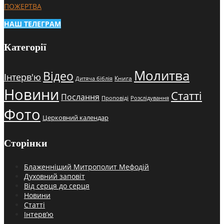
ПОЖЕРТВА
НАШ ТЕЛЕГРАМ
Категорії
Молитва
Відео
Інтерв'ю
Книга
Дитяча біблія
Новини
Статті
Послання
Проповіді
Розслідування
Фото
Церковний календар
Сторінки
Блаженніший Митрополит Мефодій
Духовний заповіт
Від серця до серця
Новини
Статті
Інтерв’ю