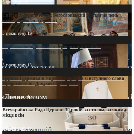
6 днів тому
11
Світові лідери в Києві: богословський погляд на день
міжнародної солідарності
3 тижні тому
19
35 років свободи совісті: періодизація зі слова
Предстоятеля. Документ епохи
3 тижні тому
13
Церква і держава в Україні: формула зі вступного слова
Предстоятеля. Документ доктрини
3 тижні тому
16
Всеукраїнська Рада Церков: 30 років за столом, за яким є
місце всім
3 тижні тому
14