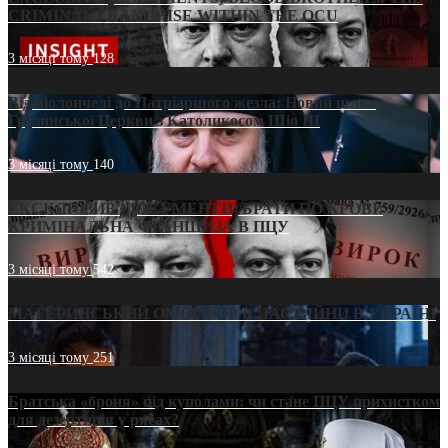
CRIMINAL FRANCHISE WITHIN THE OCU
3 місяці тому
128
Від віолончелі до Патріаршого жезла: Новий шлях
Грузинської Церкви з Католикосом Шіо III
3 місяці тому
140
ЕКСКЛЮЗИВ (ДОКУМЕНТИ)/БРАТИ ПО КРОВІ:
КРИМІНАЛЬНА ФРАНШИЗА В ПЦУ
3 місяці тому
542
МАТЕРИНСЬКИЙ ОМОРФОР В ЧАС ВІЙНИ В УКРАЇНІ
3 місяці тому
251
Братська «броня» під куполами: чи стане ПЦУ прихистком
для дезертирів у рясах?