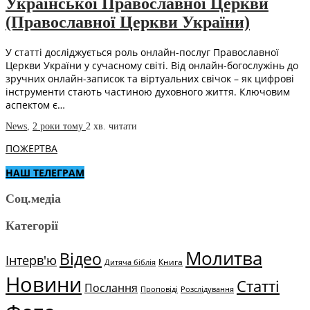
Української Православної Церкви
(Православної Церкви України)
У статті досліджується роль онлайн-послуг Православної
Церкви України у сучасному світі. Від онлайн-богослужінь до
зручних онлайн-записок та віртуальних свічок – як цифрові
інструменти стають частиною духовного життя. Ключовим
аспектом є…
News
,
2 роки тому
2 хв.
читати
ПОЖЕРТВА
НАШ ТЕЛЕГРАМ
Соц.медіа
Категорії
Молитва
Відео
Інтерв'ю
Книга
Дитяча біблія
Новини
Статті
Послання
Проповіді
Розслідування