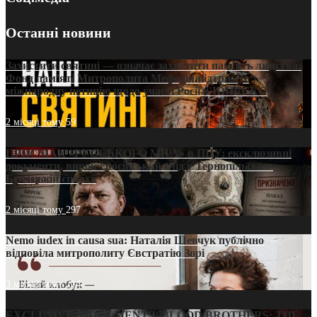
Останні новини
Захистити святині — означає захистити пам’ять людства:
Фонд пам’яті Митрополита Мефодія підтримує
міжнародну петицію щодо участі Росії в ЮНЕСКО
2 місяці тому
59
ПРИСМАК «РУССЬКОГО МІРА» в ПЦУ: ексклюзивні
документи, вирок і російський слід у Тернопільсько-
Бучацькій єпархії
2 місяці тому
297
Nemo iudex in causa sua: Наталія Шевчук публічно
відповіла митрополиту Євстратію Зорі
3 місяці тому
214
EXCLUSIVE (DOCUMENTS)/BLOOD BROTHERS: THE