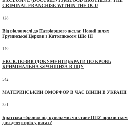
EXCLUSIVE (DOCUMENTS)/BLOOD BROTHERS: THE
CRIMINAL FRANCHISE WITHIN THE OCU
128
Від віолончелі до Патріаршого жезла: Новий шлях
Грузинської Церкви з Католикосом Шіо III
140
ЕКСКЛЮЗИВ (ДОКУМЕНТИ)/БРАТИ ПО КРОВІ:
КРИМІНАЛЬНА ФРАНШИЗА В ПЦУ
542
МАТЕРИНСЬКИЙ ОМОРФОР В ЧАС ВІЙНИ В УКРАЇНІ
251
Братська «броня» під куполами: чи стане ПЦУ прихистком
для дезертирів у рясах?