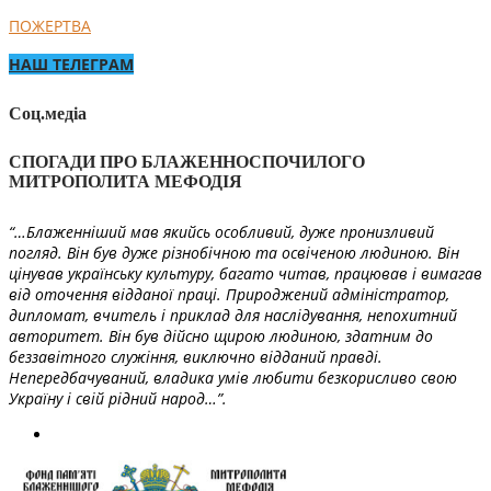
ПОЖЕРТВА
НАШ ТЕЛЕГРАМ
Соц.медіа
СПОГАДИ ПРО БЛАЖЕННОСПОЧИЛОГО
МИТРОПОЛИТА МЕФОДІЯ
“…Блаженніший мав якийсь особливий, дуже пронизливий
погляд. Він був дуже різнобічною та освіченою людиною. Він
цінував українську культуру, багато читав, працював і вимагав
від оточення відданої праці. Природжений адміністратор,
дипломат, вчитель і приклад для наслідування, непохитний
авторитет. Він був дійсно щирою людиною, здатним до
беззавітного служіння, виключно відданий правді.
Непередбачуваний, владика умів любити безкорисливо свою
Україну і свій рідний народ…”.