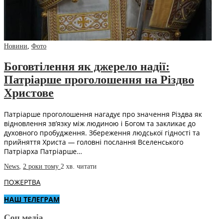
Новини
,
Фото
Боговтілення як джерело надії:
Патріарше проголошення на Різдво
Христове
Патріарше проголошення нагадує про значення Різдва як
відновлення зв’язку між людиною і Богом та закликає до
духовного пробудження. Збереження людської гідності та
прийняття Христа — головні послання Вселенського
Патріарха Патріарше…
News
,
2 роки тому
2 хв.
читати
ПОЖЕРТВА
НАШ ТЕЛЕГРАМ
Соц.медіа