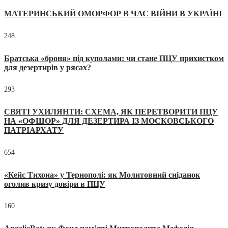
МАТЕРИНСЬКИЙ ОМОРФОР В ЧАС ВІЙНИ В УКРАЇНІ
248
Братська «броня» під куполами: чи стане ПЦУ прихистком
для дезертирів у рясах?
293
СВЯТІ УХИЛЯНТИ: СХЕМА, ЯК ПЕРЕТВОРИТИ ПЦУ
НА «ОФШОР» ДЛЯ ДЕЗЕРТИРА ІЗ МОСКОВСЬКОГО
ПАТРІАРХАТУ
654
«Кейс Тихона» у Тернополі: як Молитовний сніданок
оголив кризу довіри в ПЦУ
160