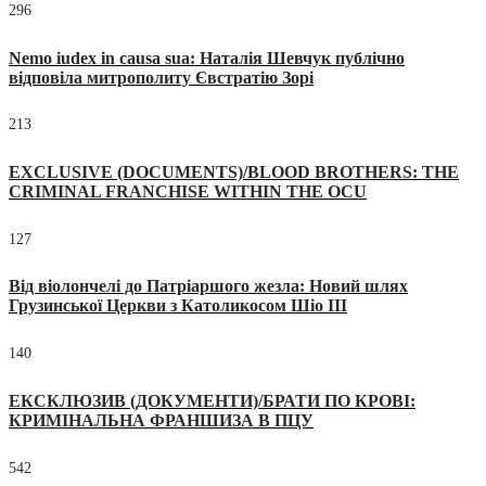
296
Nemo iudex in causa sua: Наталія Шевчук публічно
відповіла митрополиту Євстратію Зорі
213
EXCLUSIVE (DOCUMENTS)/BLOOD BROTHERS: THE
CRIMINAL FRANCHISE WITHIN THE OCU
127
Від віолончелі до Патріаршого жезла: Новий шлях
Грузинської Церкви з Католикосом Шіо III
140
ЕКСКЛЮЗИВ (ДОКУМЕНТИ)/БРАТИ ПО КРОВІ:
КРИМІНАЛЬНА ФРАНШИЗА В ПЦУ
542