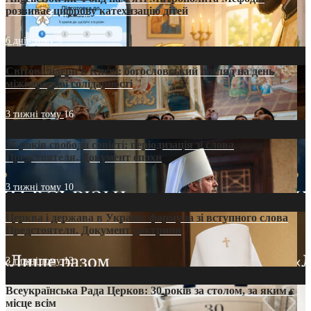
розвиває цифрову катехизацію дітей
6 днів тому
9
Світові лідери в Києві: богословський погляд на день
міжнародної солідарності
3 тижні тому
16
35 років свободи совісті: періодизація зі слова
Предстоятеля. Документ епохи
3 тижні тому
10
Церква і держава в Україні: формула зі вступного слова
Предстоятеля. Документ доктрини
3 тижні тому
13
Всеукраїнська Рада Церков: 30 років за столом, за яким є
місце всім