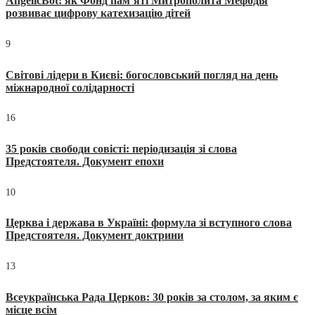
AngelicBot: як Фонд пам’яті Митрополита Мефодія
розвиває цифрову катехизацію дітей
9
Світові лідери в Києві: богословський погляд на день
міжнародної солідарності
16
35 років свободи совісті: періодизація зі слова
Предстоятеля. Документ епохи
10
Церква і держава в Україні: формула зі вступного слова
Предстоятеля. Документ доктрини
13
Всеукраїнська Рада Церков: 30 років за столом, за яким є
місце всім