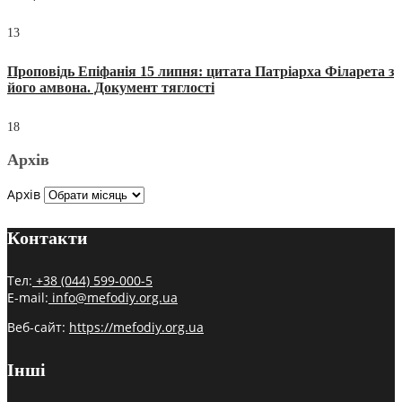
13
Проповідь Епіфанія 15 липня: цитата Патріарха Філарета з
його амвона. Документ тяглості
18
Архів
Архів
Контакти
Тел:
+38 (044) 599-000-5
E-mail:
info@mefodiy.org.ua
Веб-сайт:
https://mefodiy.org.ua
Інші