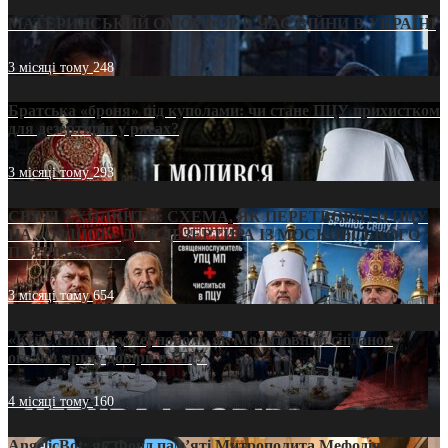
МАТЕРИНСЬКИЙ ОМОРФОР В ЧАС ВІЙНИ В УКРАЇНІ
3 місяці тому
248
Братська «броня» під куполами: чи стане ПЦУ прихистком
для дезертирів у рясах?
3 місяці тому
293
СВЯТІ УХИЛЯНТИ: СХЕМА, ЯК ПЕРЕТВОРИТИ ПЦУ
НА «ОФШОР» ДЛЯ ДЕЗЕРТИРА ІЗ МОСКОВСЬКОГО
ПАТРІАРХАТУ
3 місяці тому
654
«Кейс Тихона» у Тернополі: як Молитовний сніданок
оголив кризу довіри в ПЦУ
4 місяці тому
160
AngelicBot: як Фонд пам’яті Митрополита Мефодія