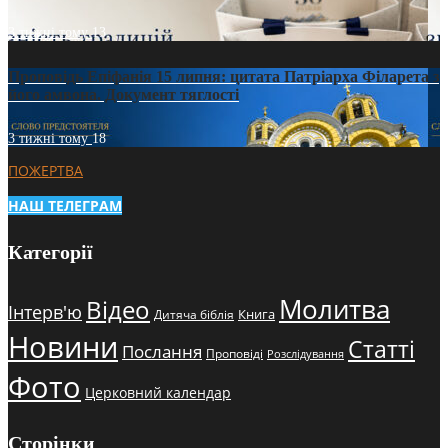
3 тижні тому
13
Проповідь Епіфанія 15 липня: цитата Патріарха Філарета з
його амвона. Документ тяглості
3 тижні тому
18
ПОЖЕРТВА
НАШ ТЕЛЕГРАМ
Категорії
Молитва
Відео
Інтерв'ю
Книга
Дитяча біблія
Новини
Статті
Послання
Проповіді
Розслідування
Фото
Церковний календар
Сторінки