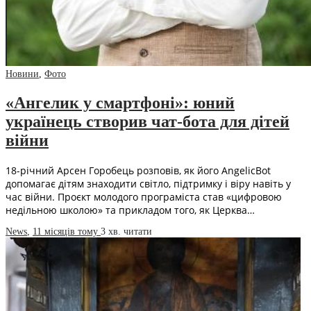
Новини
,
Фото
«Ангелик у смартфоні»: юний
українець створив чат-бота для дітей
війни
18-річний Арсен Горобець розповів, як його AngelicBot
допомагає дітям знаходити світло, підтримку і віру навіть у
час війни. Проєкт молодого програміста став «цифровою
недільною школою» та прикладом того, як Церква…
News
,
11 місяців тому
3 хв.
читати