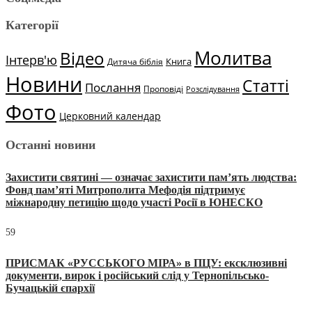
Категорії
Молитва
Відео
Інтерв'ю
Книга
Дитяча біблія
Новини
Статті
Послання
Проповіді
Розслідування
Фото
Церковний календар
Останні новини
Захистити святині — означає захистити пам’ять людства:
Фонд пам’яті Митрополита Мефодія підтримує
міжнародну петицію щодо участі Росії в ЮНЕСКО
59
ПРИСМАК «РУССЬКОГО МІРА» в ПЦУ: ексклюзивні
документи, вирок і російський слід у Тернопільсько-
Бучацькій єпархії