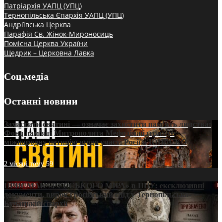
Патріархія УАПЦ (УПЦ)
Тернопільська Єпархія УАПЦ (УПЦ)
Андріївська Церква
Парафія Св. Жінок-Мироносиць
Помісна Церква України
Щедрик – Церковна Лавка
Соц.медіа
Останні новини
Захистити святині — означає захистити пам’ять людства:
Фонд пам’яті Митрополита Мефодія підтримує
міжнародну петицію щодо участі Росії в ЮНЕСКО
2 місяці тому
59
ПРИСМАК «РУССЬКОГО МІРА» в ПЦУ: ексклюзивні
документи, вирок і російський слід у Тернопільсько-
Бучацькій єпархії