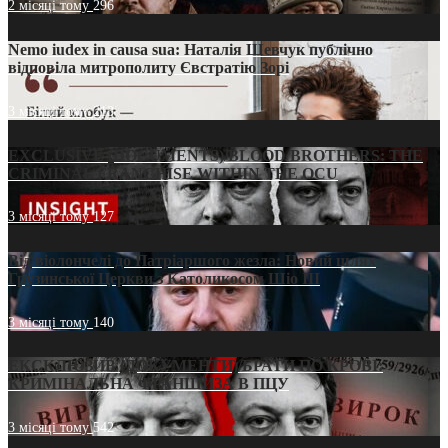
2 місяці тому
296
Nemo iudex in causa sua: Наталія Шевчук публічно
відповіла митрополиту Євстратію Зорі
3 місяці тому
213
EXCLUSIVE (DOCUMENTS)/BLOOD BROTHERS: THE
CRIMINAL FRANCHISE WITHIN THE OCU
3 місяці тому
127
Від віолончелі до Патріаршого жезла: Новий шлях
Грузинської Церкви з Католикосом Шіо III
3 місяці тому
140
ЕКСКЛЮЗИВ (ДОКУМЕНТИ)/БРАТИ ПО КРОВІ:
КРИМІНАЛЬНА ФРАНШИЗА В ПЦУ
3 місяці тому
542