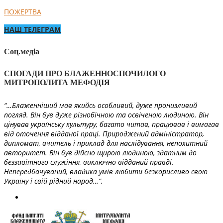
ПОЖЕРТВА
НАШ ТЕЛЕГРАМ
Соц.медіа
СПОГАДИ ПРО БЛАЖЕННОСПОЧИЛОГО
МИТРОПОЛИТА МЕФОДІЯ
“…Блаженніший мав якийсь особливий, дуже пронизливий
погляд. Він був дуже різнобічною та освіченою людиною. Він
цінував українську культуру, багато читав, працював і вимагав
від оточення відданої праці. Природжений адміністратор,
дипломат, вчитель і приклад для наслідування, непохитний
авторитет. Він був дійсно щирою людиною, здатним до
беззавітного служіння, виключно відданий правді.
Непередбачуваний, владика умів любити безкорисливо свою
Україну і свій рідний народ…”.