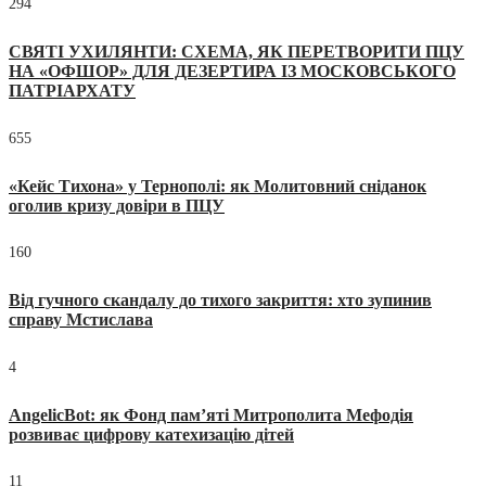
294
СВЯТІ УХИЛЯНТИ: СХЕМА, ЯК ПЕРЕТВОРИТИ ПЦУ
НА «ОФШОР» ДЛЯ ДЕЗЕРТИРА ІЗ МОСКОВСЬКОГО
ПАТРІАРХАТУ
655
«Кейс Тихона» у Тернополі: як Молитовний сніданок
оголив кризу довіри в ПЦУ
160
Від гучного скандалу до тихого закриття: хто зупинив
справу Мстислава
4
AngelicBot: як Фонд пам’яті Митрополита Мефодія
розвиває цифрову катехизацію дітей
11