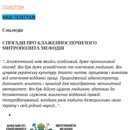
ПОЖЕРТВА
НАШ ТЕЛЕГРАМ
Соц.медіа
СПОГАДИ ПРО БЛАЖЕННОСПОЧИЛОГО
МИТРОПОЛИТА МЕФОДІЯ
“…Блаженніший мав якийсь особливий, дуже пронизливий
погляд. Він був дуже різнобічною та освіченою людиною. Він
цінував українську культуру, багато читав, працював і вимагав
від оточення відданої праці. Природжений адміністратор,
дипломат, вчитель і приклад для наслідування, непохитний
авторитет. Він був дійсно щирою людиною, здатним до
беззавітного служіння, виключно відданий правді.
Непередбачуваний, владика умів любити безкорисливо свою
Україну і свій рідний народ…”.