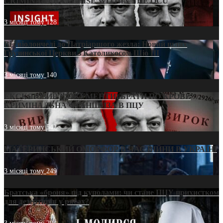
CRIMINAL FRANCHISE WITHIN THE OCU
3 місяці тому
128
Від віолончелі до Патріаршого жезла: Новий шлях
Грузинської Церкви з Католикосом Шіо III
3 місяці тому
140
ЕКСКЛЮЗИВ (ДОКУМЕНТИ)/БРАТИ ПО КРОВІ:
КРИМІНАЛЬНА ФРАНШИЗА В ПЦУ
3 місяці тому
542
МАТЕРИНСЬКИЙ ОМОРФОР В ЧАС ВІЙНИ В УКРАЇНІ
3 місяці тому
249
Братська «броня» під куполами: чи стане ПЦУ прихистком
для дезертирів у рясах?