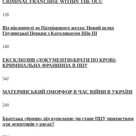
CRIMINAL FRANCHISE WITHIN THE OCU
128
Від віолончелі до Патріаршого жезла: Новий шлях
Грузинської Церкви з Католикосом Шіо III
140
ЕКСКЛЮЗИВ (ДОКУМЕНТИ)/БРАТИ ПО КРОВІ:
КРИМІНАЛЬНА ФРАНШИЗА В ПЦУ
542
МАТЕРИНСЬКИЙ ОМОРФОР В ЧАС ВІЙНИ В УКРАЇНІ
249
Братська «броня» під куполами: чи стане ПЦУ прихистком
для дезертирів у рясах?