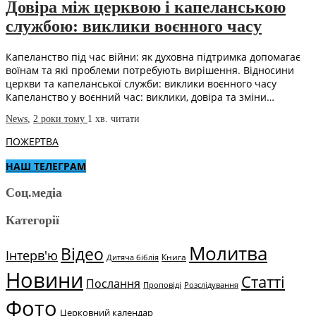
Довіра між церквою і капеланською
службою: виклики воєнного часу
Капеланство під час війни: як духовна підтримка допомагає
воїнам та які проблеми потребують вирішення. Відносини
церкви та капеланської служби: виклики воєнного часу
Капеланство у воєнний час: виклики, довіра та зміни…
News
,
2 роки тому
1 хв.
читати
ПОЖЕРТВА
НАШ ТЕЛЕГРАМ
Соц.медіа
Категорії
Молитва
Відео
Інтерв'ю
Книга
Дитяча біблія
Новини
Статті
Послання
Проповіді
Розслідування
Фото
Церковний календар