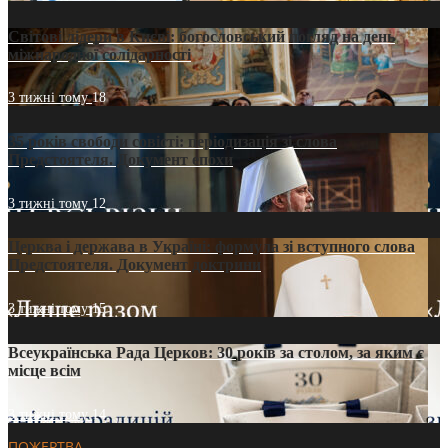
Світові лідери в Києві: богословський погляд на день
міжнародної солідарності
3 тижні тому
18
35 років свободи совісті: періодизація зі слова
Предстоятеля. Документ епохи
3 тижні тому
12
Церква і держава в Україні: формула зі вступного слова
Предстоятеля. Документ доктрини
3 тижні тому
15
Всеукраїнська Рада Церков: 30 років за столом, за яким є
місце всім
3 тижні тому
14
ПОЖЕРТВА