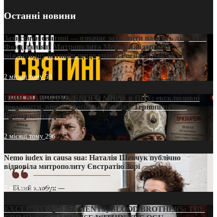
Останні новини
Захистити святині — означає захистити пам’ять людства:
Фонд пам’яті Митрополита Мефодія підтримує
міжнародну петицію щодо участі Росії в ЮНЕСКО
2 місяці тому
59
ПРИСМАК «РУССЬКОГО МІРА» в ПЦУ: ексклюзивні
документи, вирок і російський слід у Тернопільсько-
Бучацькій єпархії
2 місяці тому
296
Nemo iudex in causa sua: Наталія Шевчук публічно
відповіла митрополиту Євстратію Зорі
3 місяці тому
214
EXCLUSIVE (DOCUMENTS)/BLOOD BROTHERS: THE