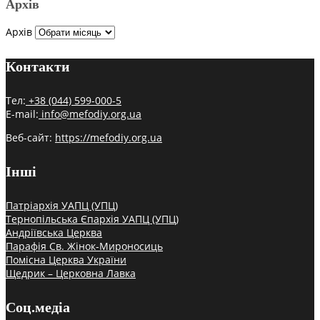
Архів
Архів
Контакти
Тел:
+38 (044) 599-000-5
E-mail:
info@mefodiy.org.ua
Веб-сайт:
https://mefodiy.org.ua
Інші
Патріархія УАПЦ (УПЦ)
Тернопільська Єпархія УАПЦ (УПЦ)
Андріївська Церква
Парафія Св. Жінок-Мироносиць
Помісна Церква України
Щедрик – Церковна Лавка
Соц.медіа