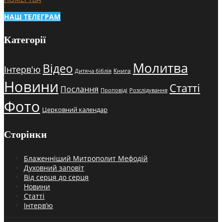
НАШ ТЕЛЕГРАМ
Категорії
Молитва
Відео
Інтерв'ю
Книга
Дитяча біблія
Новини
Статті
Послання
Проповіді
Розслідування
Фото
Церковний календар
Сторінки
Блаженніший Митрополит Мефодій
Духовний заповіт
Від серця до серця
Новини
Статті
Інтерв’ю