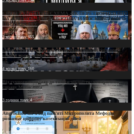
3 місяці тому
294
СВЯТІ УХИЛЯНТИ: СХЕМА, ЯК ПЕРЕТВОРИТИ ПЦУ
НА «ОФШОР» ДЛЯ ДЕЗЕРТИРА ІЗ МОСКОВСЬКОГО
ПАТРІАРХАТУ
3 місяці тому
655
«Кейс Тихона» у Тернополі: як Молитовний сніданок
оголив кризу довіри в ПЦУ
4 місяці тому
160
Від гучного скандалу до тихого закриття: хто зупинив
справу Мстислава
3 години тому
4
AngelicBot: як Фонд пам’яті Митрополита Мефодія
розвиває цифрову катехизацію дітей
6 днів тому
11