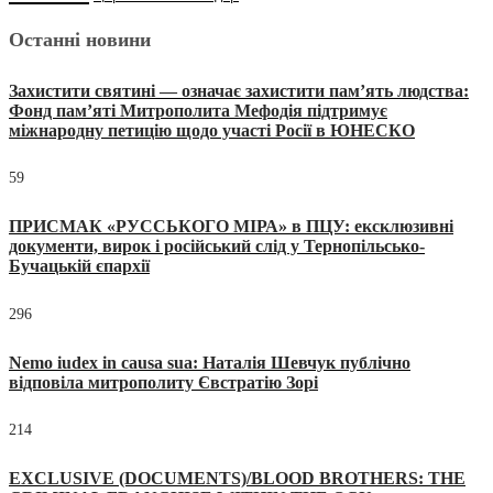
Останні новини
Захистити святині — означає захистити пам’ять людства:
Фонд пам’яті Митрополита Мефодія підтримує
міжнародну петицію щодо участі Росії в ЮНЕСКО
59
ПРИСМАК «РУССЬКОГО МІРА» в ПЦУ: ексклюзивні
документи, вирок і російський слід у Тернопільсько-
Бучацькій єпархії
296
Nemo iudex in causa sua: Наталія Шевчук публічно
відповіла митрополиту Євстратію Зорі
214
EXCLUSIVE (DOCUMENTS)/BLOOD BROTHERS: THE