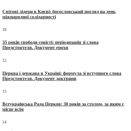
Світові лідери в Києві: богословський погляд на день
міжнародної солідарності
18
35 років свободи совісті: періодизація зі слова
Предстоятеля. Документ епохи
12
Церква і держава в Україні: формула зі вступного слова
Предстоятеля. Документ доктрини
15
Всеукраїнська Рада Церков: 30 років за столом, за яким є
місце всім
14