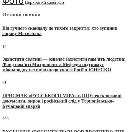
Фото
Церковний календар
Останні новини
Від гучного скандалу до тихого закриття: хто зупинив
справу Мстислава
14
Захистити святині — означає захистити пам’ять людства:
Фонд пам’яті Митрополита Мефодія підтримує
міжнародну петицію щодо участі Росії в ЮНЕСКО
61
ПРИСМАК «РУССЬКОГО МІРА» в ПЦУ: ексклюзивні
документи, вирок і російський слід у Тернопільсько-
Бучацькій єпархії
299
EXCLUSIVE (DOCUMENTS)/BLOOD BROTHERS: THE