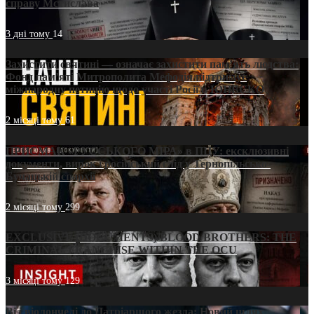
справу Мстислава
3 дні тому
14
Захистити святині — означає захистити пам’ять людства:
Фонд пам’яті Митрополита Мефодія підтримує
міжнародну петицію щодо участі Росії в ЮНЕСКО
2 місяці тому
61
ПРИСМАК «РУССЬКОГО МІРА» в ПЦУ: ексклюзивні
документи, вирок і російський слід у Тернопільсько-
Бучацькій єпархії
2 місяці тому
299
EXCLUSIVE (DOCUMENTS)/BLOOD BROTHERS: THE
CRIMINAL FRANCHISE WITHIN THE OCU
3 місяці тому
129
Від віолончелі до Патріаршого жезла: Новий шлях