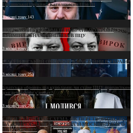
Грузинської Церкви з Католикосом Шіо III
3 місяці тому
143
ЕКСКЛЮЗИВ (ДОКУМЕНТИ)/БРАТИ ПО КРОВІ:
КРИМІНАЛЬНА ФРАНШИЗА В ПЦУ
3 місяці тому
545
МАТЕРИНСЬКИЙ ОМОРФОР В ЧАС ВІЙНИ В УКРАЇНІ
3 місяці тому
253
Братська «броня» під куполами: чи стане ПЦУ прихистком
для дезертирів у рясах?
3 місяці тому
298
СВЯТІ УХИЛЯНТИ: СХЕМА, ЯК ПЕРЕТВОРИТИ ПЦУ
НА «ОФШОР» ДЛЯ ДЕЗЕРТИРА ІЗ МОСКОВСЬКОГО
ПАТРІАРХАТУ