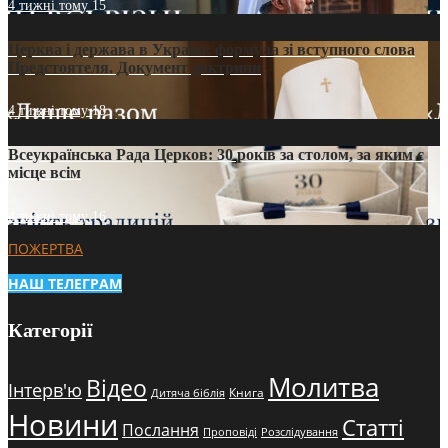
4 тижні тому
15
Церква і держава в Україні: формула зі вступного слова
Предстоятеля. Документ доктрини
4 тижні тому
18
Всеукраїнська Рада Церков: 30 років за столом, за яким є
місце всім
4 тижні тому
16
ПОЖЕРТВА
НАШ ТЕЛЕГРАМ
Категорії
Молитва
Відео
Інтерв'ю
Книга
Дитяча біблія
Новини
Статті
Послання
Проповіді
Розслідування