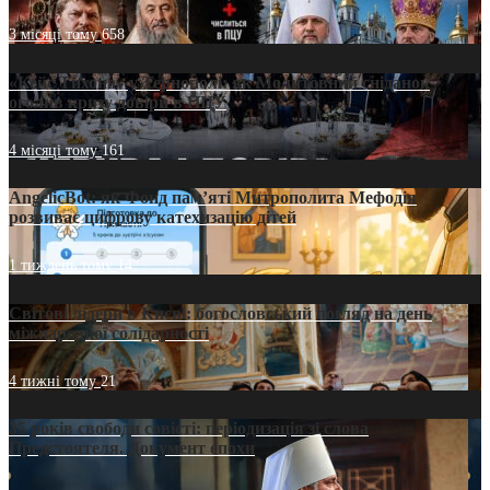
3 місяці тому
658
«Кейс Тихона» у Тернополі: як Молитовний сніданок
оголив кризу довіри в ПЦУ
4 місяці тому
161
AngelicBot: як Фонд пам’яті Митрополита Мефодія
розвиває цифрову катехизацію дітей
1 тиждень тому
14
Світові лідери в Києві: богословський погляд на день
міжнародної солідарності
4 тижні тому
21
35 років свободи совісті: періодизація зі слова
Предстоятеля. Документ епохи