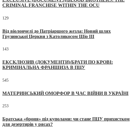
CRIMINAL FRANCHISE WITHIN THE OCU
129
Від віолончелі до Патріаршого жезла: Новий шлях
Грузинської Церкви з Католикосом Шіо III
143
ЕКСКЛЮЗИВ (ДОКУМЕНТИ)/БРАТИ ПО КРОВІ:
КРИМІНАЛЬНА ФРАНШИЗА В ПЦУ
545
МАТЕРИНСЬКИЙ ОМОРФОР В ЧАС ВІЙНИ В УКРАЇНІ
253
Братська «броня» під куполами: чи стане ПЦУ прихистком
для дезертирів у рясах?