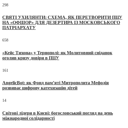
298
СВЯТІ УХИЛЯНТИ: СХЕМА, ЯК ПЕРЕТВОРИТИ ПЦУ
НА «ОФШОР» ДЛЯ ДЕЗЕРТИРА ІЗ МОСКОВСЬКОГО
ПАТРІАРХАТУ
658
«Кейс Тихона» у Тернополі: як Молитовний сніданок
оголив кризу довіри в ПЦУ
161
AngelicBot: як Фонд пам’яті Митрополита Мефодія
розвиває цифрову катехизацію дітей
14
Світові лідери в Києві: богословський погляд на день
міжнародної солідарності