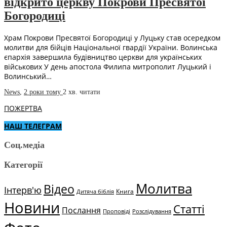
відкрито церкву Покрови Пресвятої
Богородиці
Храм Покрови Пресвятої Богородиці у Луцьку став осередком
молитви для бійців Національної гвардії України. Волинська
єпархія завершила будівництво церкви для українських
військових У день апостола Филипа митрополит Луцький і
Волинський…
News
,
2 роки тому
2 хв.
читати
ПОЖЕРТВА
НАШ ТЕЛЕГРАМ
Соц.медіа
Категорії
Молитва
Відео
Інтерв'ю
Книга
Дитяча біблія
Новини
Статті
Послання
Проповіді
Розслідування