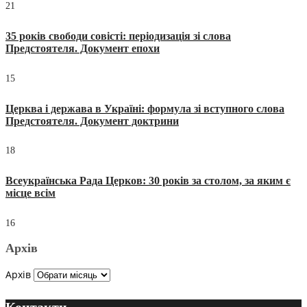
21
35 років свободи совісті: періодизація зі слова
Предстоятеля. Документ епохи
15
Церква і держава в Україні: формула зі вступного слова
Предстоятеля. Документ доктрини
18
Всеукраїнська Рада Церков: 30 років за столом, за яким є
місце всім
16
Архів
Архів