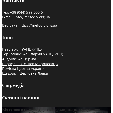
Контакти
Тел:
+38 (044) 599-000-5
E-mail:
info@mefodiy.org.ua
Веб-сайт:
https://mefodiy.org.ua
Інші
Патріархія УАПЦ (УПЦ)
Тернопільська Єпархія УАПЦ (УПЦ)
Андріївська Церква
Парафія Св. Жінок-Мироносиць
Помісна Церква України
Щедрик – Церковна Лавка
Соц.медіа
Останні новини
Від гучного скандалу до тихого закриття: хто зупинив