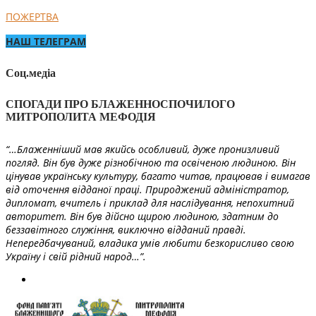
ПОЖЕРТВА
НАШ ТЕЛЕГРАМ
Соц.медіа
СПОГАДИ ПРО БЛАЖЕННОСПОЧИЛОГО
МИТРОПОЛИТА МЕФОДІЯ
“…Блаженніший мав якийсь особливий, дуже пронизливий
погляд. Він був дуже різнобічною та освіченою людиною. Він
цінував українську культуру, багато читав, працював і вимагав
від оточення відданої праці. Природжений адміністратор,
дипломат, вчитель і приклад для наслідування, непохитний
авторитет. Він був дійсно щирою людиною, здатним до
беззавітного служіння, виключно відданий правді.
Непередбачуваний, владика умів любити безкорисливо свою
Україну і свій рідний народ…”.