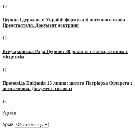
10
Церква і держава в Україні: формула зі вступного слова
Предстоятеля. Документ доктрини
13
Всеукраїнська Рада Церков: 30 років за столом, за яким є
місце всім
12
Проповідь Епіфанія 15 липня: цитата Патріарха Філарета з
його амвона. Документ тяглості
18
Архів
Архів