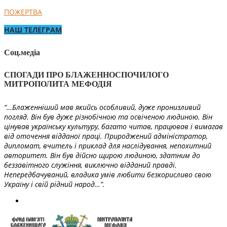
ПОЖЕРТВА
НАШ ТЕЛЕГРАМ
Соц.медіа
СПОГАДИ ПРО БЛАЖЕННОСПОЧИЛОГО
МИТРОПОЛИТА МЕФОДІЯ
“…Блаженніший мав якийсь особливий, дуже пронизливий
погляд. Він був дуже різнобічною та освіченою людиною. Він
цінував українську культуру, багато читав, працював і вимагав
від оточення відданої праці. Природжений адміністратор,
дипломат, вчитель і приклад для наслідування, непохитний
авторитет. Він був дійсно щирою людиною, здатним до
беззавітного служіння, виключно відданий правді.
Непередбачуваний, владика умів любити безкорисливо свою
Україну і свій рідний народ…”.