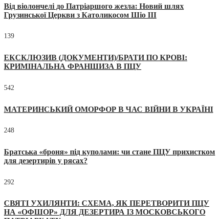
Від віолончелі до Патріаршого жезла: Новий шлях
Грузинської Церкви з Католикосом Шіо III
139
ЕКСКЛЮЗИВ (ДОКУМЕНТИ)/БРАТИ ПО КРОВІ:
КРИМІНАЛЬНА ФРАНШИЗА В ПЦУ
542
МАТЕРИНСЬКИЙ ОМОРФОР В ЧАС ВІЙНИ В УКРАЇНІ
248
Братська «броня» під куполами: чи стане ПЦУ прихистком
для дезертирів у рясах?
292
СВЯТІ УХИЛЯНТИ: СХЕМА, ЯК ПЕРЕТВОРИТИ ПЦУ
НА «ОФШОР» ДЛЯ ДЕЗЕРТИРА ІЗ МОСКОВСЬКОГО