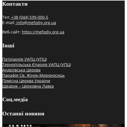
Контакти
Тел:
+38 (044) 599-000-5
E-mail:
info@mefodiy.org.ua
Веб-сайт:
https://mefodiy.org.ua
Інші
Патріархія УАПЦ (УПЦ)
Тернопільська Єпархія УАПЦ (УПЦ)
Андріївська Церква
Парафія Св. Жінок-Мироносиць
Помісна Церква України
Щедрик – Церковна Лавка
Соц.медіа
Останні новини
Захистити святині — означає захистити пам’ять людства: