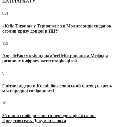
ПАТРІАРХАТУ
654
«Кейс Тихона» у Тернополі: як Молитовний сніданок
оголив кризу довіри в ПЦУ
159
AngelicBot: як Фонд пам’яті Митрополита Мефодія
розвиває цифрову катехизацію дітей
9
Світові лідери в Києві: богословський погляд на день
міжнародної солідарності
16
35 років свободи совісті: періодизація зі слова
Предстоятеля. Документ епохи