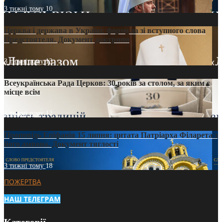
3 тижні тому
10
Церква і держава в Україні: формула зі вступного слова
Предстоятеля. Документ доктрини
3 тижні тому
13
Всеукраїнська Рада Церков: 30 років за столом, за яким є
місце всім
3 тижні тому
12
Проповідь Епіфанія 15 липня: цитата Патріарха Філарета з
його амвона. Документ тяглості
3 тижні тому
18
ПОЖЕРТВА
НАШ ТЕЛЕГРАМ