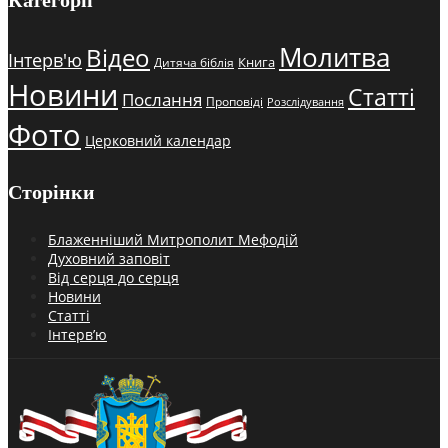
Категорії
Молитва
Відео
Інтерв'ю
Книга
Дитяча біблія
Новини
Статті
Послання
Проповіді
Розслідування
Фото
Церковний календар
Сторінки
Блаженніший Митрополит Мефодій
Духовний заповіт
Від серця до серця
Новини
Статті
Інтерв’ю