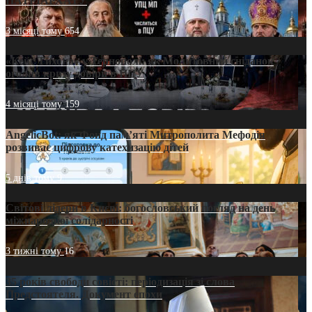
ПАТРІАРХАТУ
3 місяці тому
654
«Кейс Тихона» у Тернополі: як Молитовний сніданок
оголив кризу довіри в ПЦУ
4 місяці тому
159
AngelicBot: як Фонд пам’яті Митрополита Мефодія
розвиває цифрову катехизацію дітей
5 днів тому
9
Світові лідери в Києві: богословський погляд на день
міжнародної солідарності
3 тижні тому
16
35 років свободи совісті: періодизація зі слова
Предстоятеля. Документ епохи