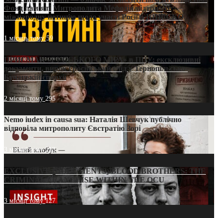
Фонд пам’яті Митрополита Мефодія підтримує
міжнародну петицію щодо участі Росії в ЮНЕСКО
1 місяць тому
59
ПРИСМАК «РУССЬКОГО МІРА» в ПЦУ: ексклюзивні
документи, вирок і російський слід у Тернопільсько-
Бучацькій єпархії
2 місяці тому
295
Nemo iudex in causa sua: Наталія Шевчук публічно
відповіла митрополиту Євстратію Зорі
3 місяці тому
213
EXCLUSIVE (DOCUMENTS)/BLOOD BROTHERS: THE
CRIMINAL FRANCHISE WITHIN THE OCU
3 місяці тому
127