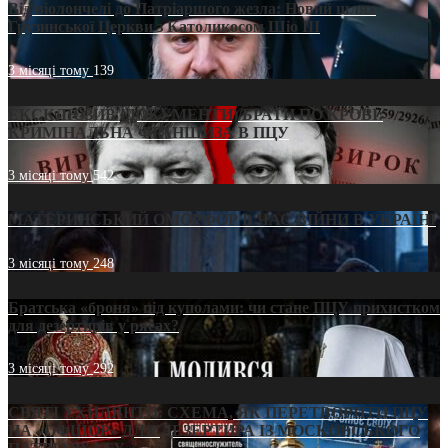
Від віолончелі до Патріаршого жезла: Новий шлях
Грузинської Церкви з Католикосом Шіо III
3 місяці тому
139
ЕКСКЛЮЗИВ (ДОКУМЕНТИ)/БРАТИ ПО КРОВІ:
КРИМІНАЛЬНА ФРАНШИЗА В ПЦУ
3 місяці тому
542
МАТЕРИНСЬКИЙ ОМОРФОР В ЧАС ВІЙНИ В УКРАЇНІ
3 місяці тому
248
Братська «броня» під куполами: чи стане ПЦУ прихистком
для дезертирів у рясах?
3 місяці тому
292
СВЯТІ УХИЛЯНТИ: СХЕМА, ЯК ПЕРЕТВОРИТИ ПЦУ
НА «ОФШОР» ДЛЯ ДЕЗЕРТИРА ІЗ МОСКОВСЬКОГО