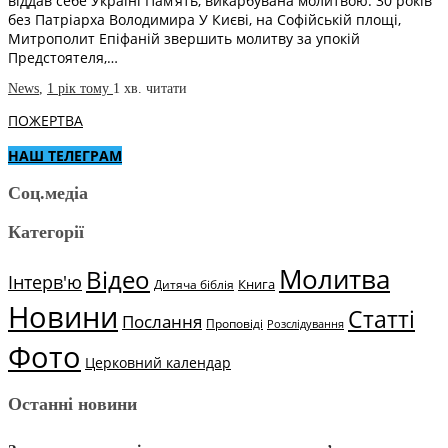
віддав себе Україні Пам’ять, викарбувана молитвою: 30 років
без Патріарха Володимира У Києві, на Софійській площі,
Митрополит Епіфаній звершить молитву за упокій
Предстоятеля,…
News
,
1 рік тому
1 хв.
читати
ПОЖЕРТВА
НАШ ТЕЛЕГРАМ
Соц.медіа
Категорії
Молитва
Відео
Інтерв'ю
Книга
Дитяча біблія
Новини
Статті
Послання
Проповіді
Розслідування
Фото
Церковний календар
Останні новини