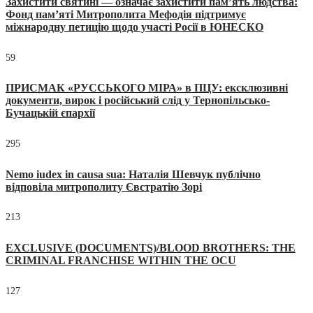
Захистити святині — означає захистити пам’ять людства:
Фонд пам’яті Митрополита Мефодія підтримує
міжнародну петицію щодо участі Росії в ЮНЕСКО
59
ПРИСМАК «РУССЬКОГО МІРА» в ПЦУ: ексклюзивні
документи, вирок і російський слід у Тернопільсько-
Бучацькій єпархії
295
Nemo iudex in causa sua: Наталія Шевчук публічно
відповіла митрополиту Євстратію Зорі
213
EXCLUSIVE (DOCUMENTS)/BLOOD BROTHERS: THE
CRIMINAL FRANCHISE WITHIN THE OCU
127