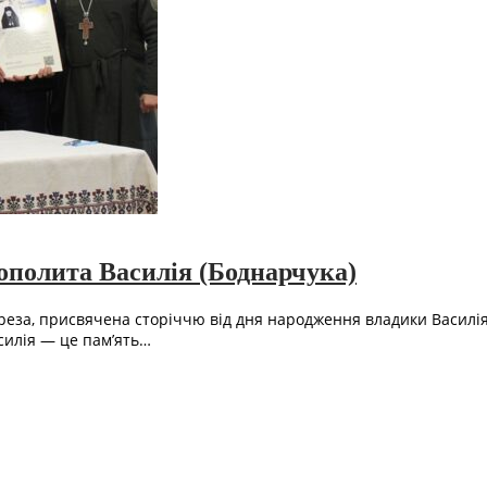
ополита Василія (Боднарчука)
реза, присвячена сторіччю від дня народження владики Василія
силія — це пам’ять…