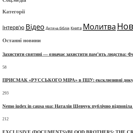
Соц.медіа
Категорії
Но
Молитва
Відео
Інтерв'ю
Книга
Дитяча біблія
Останні новини
Захистити святині — означає захистити пам’ять людства: 
58
ПРИСМАК «РУССЬКОГО МІРА» в ПЦУ: ексклюзивні документи
293
Nemo iudex in causa sua: Наталія Шевчук публічно відповіл
212
EXCLUSIVE (DOCUMENTS)/BLOOD BROTHERS: THE CR