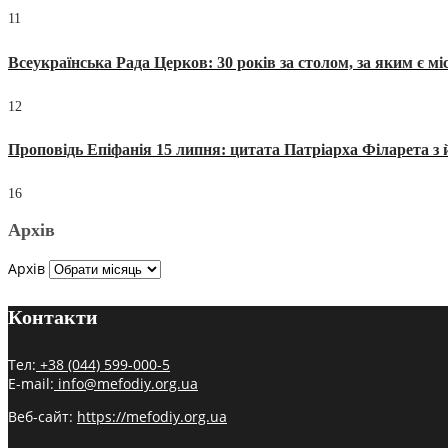
11
Всеукраїнська Рада Церков: 30 років за столом, за яким є мі
12
Проповідь Епіфанія 15 липня: цитата Патріарха Філарета з 
16
Архів
Архів
Контакти
Тел:
+38 (044) 599-000-5
E-mail:
info@mefodiy.org.ua
Веб-сайт:
https://mefodiy.org.ua