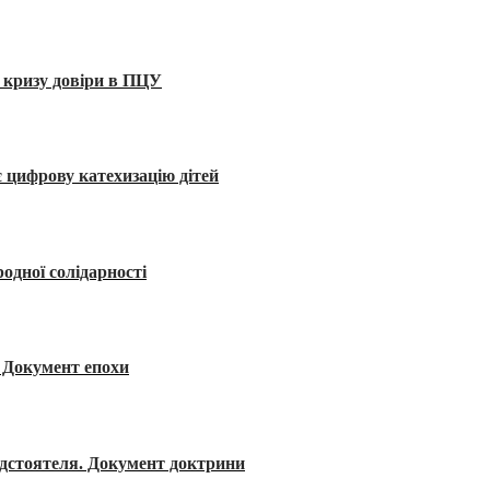
 кризу довіри в ПЦУ
 цифрову катехизацію дітей
одної солідарності
я. Документ епохи
редстоятеля. Документ доктрини