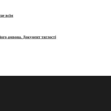
сце всім
його амвона. Документ тяглості