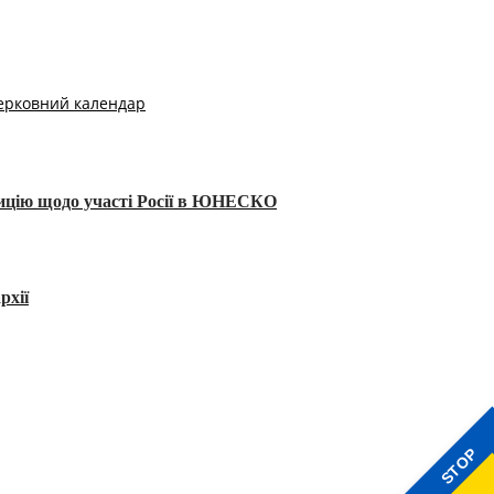
ерковний календар
тицію щодо участі Росії в ЮНЕСКО
рхії
STOP