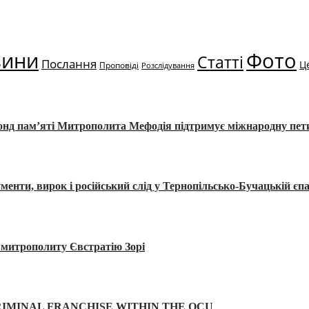
вини
Фото
Статті
Послання
Ц
Проповіді
Розслідування
Фонд пам’яті Митрополита Мефодія підтримує міжнародну пе
, вирок і російський слід у Тернопільсько-Бучацькій єпа
а митрополиту Євстратію Зорі
IMINAL FRANCHISE WITHIN THE OCU