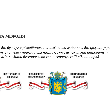
ТА МЕФОДІЯ
Він був дуже різнобічною та освіченою людиною. Він цінував укра
т, вчитель і приклад для наслідування, непохитний авторитет. 
умів любити безкорисливо свою Україну і свій рідний народ…”.