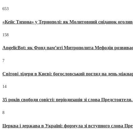
653
«Кейс Тихона» у Тернополі: як Молитовний сніданок оголив
158
AngelicBot: як Фонд пам’яті Митрополита Мефодія розвиває
7
Світові лідери в Києві: богословський погляд на день міжнар
14
35 років свободи совісті: періодизація зі слова Предстоятел
8
Церква і держава в Україні: формула зі вступного слова П