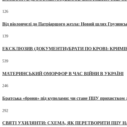
126
Від віолончелі до Патріаршого жезла: Новий шлях Грузинсь
139
ЕКСКЛЮЗИВ (ДОКУМЕНТИ)/БРАТИ ПО КРОВІ: КРИМ
539
МАТЕРИНСЬКИЙ ОМОРФОР В ЧАС ВІЙНИ В УКРАЇНІ
246
Братська «броня» під куполами: чи стане ПЦУ прихистком д
292
СВЯТІ УХИЛЯНТИ: СХЕМА, ЯК ПЕРЕТВОРИТИ ПЦУ Н