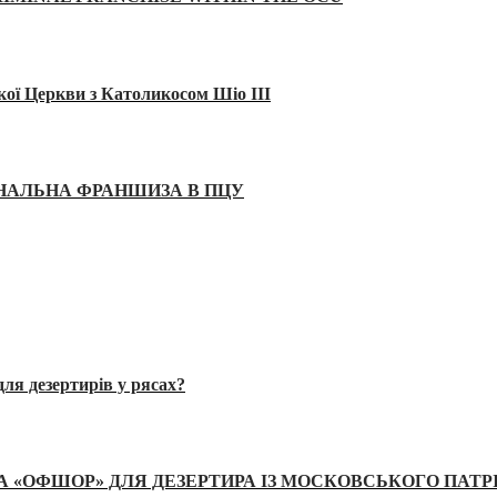
кої Церкви з Католикосом Шіо III
ІНАЛЬНА ФРАНШИЗА В ПЦУ
ля дезертирів у рясах?
А «ОФШОР» ДЛЯ ДЕЗЕРТИРА ІЗ МОСКОВСЬКОГО ПАТР