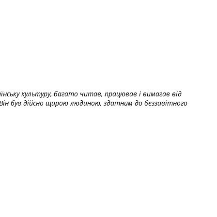
їнську культуру, багато читав, працював і вимагав від
Він був дійсно щирою людиною, здатним до беззавітного