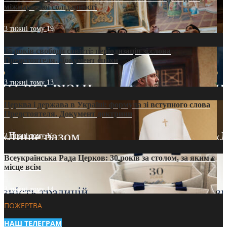
міжнародної солідарності
3 тижні тому
19
35 років свободи совісті: періодизація зі слова
Предстоятеля. Документ епохи
3 тижні тому
13
Церква і держава в Україні: формула зі вступного слова
Предстоятеля. Документ доктрини
3 тижні тому
16
Всеукраїнська Рада Церков: 30 років за столом, за яким є
місце всім
3 тижні тому
14
ПОЖЕРТВА
НАШ ТЕЛЕГРАМ