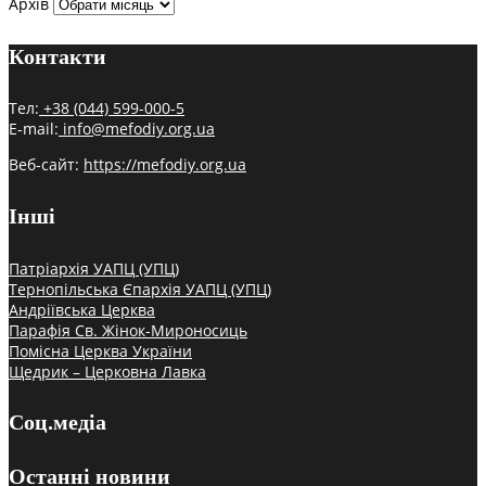
Архів
Контакти
Тел:
+38 (044) 599-000-5
E-mail:
info@mefodiy.org.ua
Веб-сайт:
https://mefodiy.org.ua
Інші
Патріархія УАПЦ (УПЦ)
Тернопільська Єпархія УАПЦ (УПЦ)
Андріївська Церква
Парафія Св. Жінок-Мироносиць
Помісна Церква України
Щедрик – Церковна Лавка
Соц.медіа
Останні новини