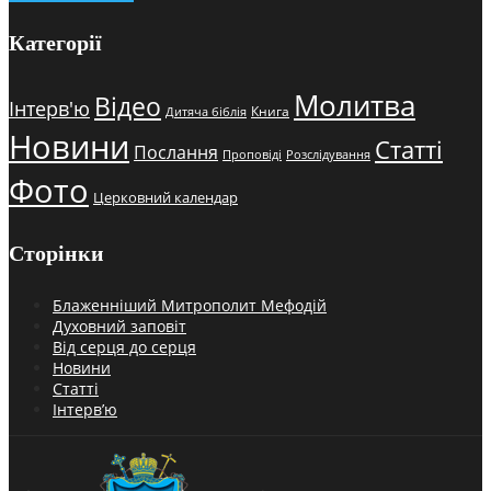
Категорії
Молитва
Відео
Інтерв'ю
Книга
Дитяча біблія
Новини
Статті
Послання
Проповіді
Розслідування
Фото
Церковний календар
Сторінки
Блаженніший Митрополит Мефодій
Духовний заповіт
Від серця до серця
Новини
Статті
Інтерв’ю