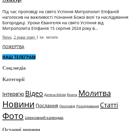
Під час проповіді на свято Успіння Митрополит Епіфаній
наголосив на важливості пізнання Божої волі та наслідування
Богородиці. Уроки Євангелія на свято Успіння від
Митрополита Епіфанія 15 серпня 2024 року в…
News
,
2 роки тому
1 хв.
читати
ПОЖЕРТВА
НАШ ТЕЛЕГРАМ
Соц.медіа
Категорії
Молитва
Відео
Інтерв'ю
Книга
Дитяча біблія
Новини
Статті
Послання
Проповіді
Розслідування
Фото
Церковний календар
Останні новини