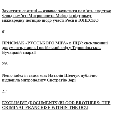
Захистити святині — означає захистити пам’ять людства:
Фонд пам’яті Митрополита Мефодія підтримує
міжнародну петицію щодо участі Росії в ЮНЕСКО
61
ПРИСМАК «РУССЬКОГО МІРА» в ПЦУ: ексклюзивні
документи, вирок і російський слід у Тернопільсько-
Бучацькій єпархії
298
Nemo iudex in causa sua: Наталія Шевчук публічно
відповіла митрополиту Євстратію Зорі
214
EXCLUSIVE (DOCUMENTS)/BLOOD BROTHERS: THE
CRIMINAL FRANCHISE WITHIN THE OCU