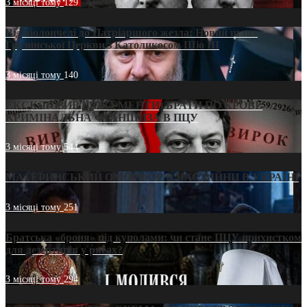
3 місяці тому
129
Від віолончелі до Патріаршого жезла: Новий шлях
Грузинської Церкви з Католикосом Шіо III
3 місяці тому
140
ЕКСКЛЮЗИВ (ДОКУМЕНТИ)/БРАТИ ПО КРОВІ:
КРИМІНАЛЬНА ФРАНШИЗА В ПЦУ
3 місяці тому
544
МАТЕРИНСЬКИЙ ОМОРФОР В ЧАС ВІЙНИ В УКРАЇНІ
3 місяці тому
251
Братська «броня» під куполами: чи стане ПЦУ прихистком
для дезертирів у рясах?
3 місяці тому
294