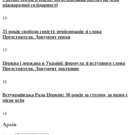
міжнародної солідарності
19
35 років свободи совісті: періодизація зі слова
Предстоятеля. Документ епохи
13
Церква і держава в Україні: формула зі вступного слова
Предстоятеля. Документ доктрини
16
Всеукраїнська Рада Церков: 30 років за столом, за яким є
місце всім
14
Архів