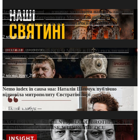
Захистити святині — означає захистити пам’ять людства:
Фонд пам’яті Митрополита Мефодія підтримує
міжнародну петицію щодо участі Росії в ЮНЕСКО
2 місяці тому
61
ПРИСМАК «РУССЬКОГО МІРА» в ПЦУ: ексклюзивні
документи, вирок і російський слід у Тернопільсько-
Бучацькій єпархії
2 місяці тому
298
Nemo iudex in causa sua: Наталія Шевчук публічно
відповіла митрополиту Євстратію Зорі
3 місяці тому
214
EXCLUSIVE (DOCUMENTS)/BLOOD BROTHERS: THE
CRIMINAL FRANCHISE WITHIN THE OCU