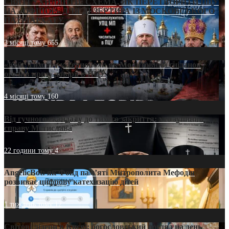
СВЯТІ УХИЛЯНТИ: СХЕМА, ЯК ПЕРЕТВОРИТИ ПЦУ
НА «ОФШОР» ДЛЯ ДЕЗЕРТИРА ІЗ МОСКОВСЬКОГО
ПАТРІАРХАТУ
3 місяці тому
655
«Кейс Тихона» у Тернополі: як Молитовний сніданок
оголив кризу довіри в ПЦУ
4 місяці тому
160
Від гучного скандалу до тихого закриття: хто зупинив
справу Мстислава
22 години тому
4
AngelicBot: як Фонд пам’яті Митрополита Мефодія
розвиває цифрову катехизацію дітей
1 тиждень тому
12
Світові лідери в Києві: богословський погляд на день