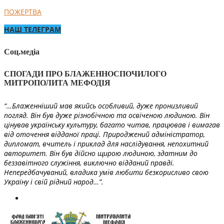
ПОЖЕРТВА
НАШ ТЕЛЕГРАМ
Соц.медіа
СПОГАДИ ПРО БЛАЖЕННОСПОЧИЛОГО
МИТРОПОЛИТА МЕФОДІЯ
“…Блаженніший мав якийсь особливий, дуже пронизливий
погляд. Він був дуже різнобічною та освіченою людиною. Він
цінував українську культуру, багато читав, працював і вимагав
від оточення відданої праці. Природжений адміністратор,
дипломат, вчитель і приклад для наслідування, непохитний
авторитет. Він був дійсно щирою людиною, здатним до
беззавітного служіння, виключно відданий правді.
Непередбачуваний, владика умів любити безкорисливо свою
Україну і свій рідний народ…”.