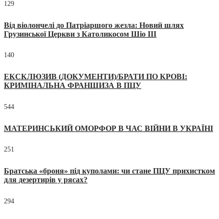
129
Від віолончелі до Патріаршого жезла: Новий шлях
Грузинської Церкви з Католикосом Шіо III
140
ЕКСКЛЮЗИВ (ДОКУМЕНТИ)/БРАТИ ПО КРОВІ:
КРИМІНАЛЬНА ФРАНШИЗА В ПЦУ
544
МАТЕРИНСЬКИЙ ОМОРФОР В ЧАС ВІЙНИ В УКРАЇНІ
251
Братська «броня» під куполами: чи стане ПЦУ прихистком
для дезертирів у рясах?
294