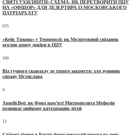
СВЯТІ УХИЛЯНТИ: СХЕМА, ЯК ПЕРЕТВОРИТИ ПЦУ
НА «ОФШОР» ДЛЯ ДЕЗЕРТИРА ІЗ МОСКОВСЬКОГО
ПАТРІАРХАТУ
655
«Кейс Тихона» у Тернополі: як Молитовний сніданок
оголив кризу довіри в ПЦУ
160
Від гучного скандалу до тихого закриття: хто зупинив
справу Мстислава
4
AngelicBot: як Фонд пам’яті Митрополита Мефодія
розвиває цифрову катехизацію дітей
12
Світові лідери в Києві: богословський погляд на день