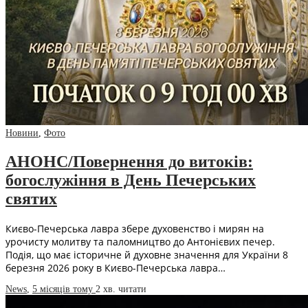
Новини
,
Фото
АНОНС/Повернення до витоків:
богослужіння в День Печерських
святих
Києво-Печерська лавра збере духовенство і мирян на
урочисту молитву та паломництво до Антонієвих печер.
Подія, що має історичне й духовне значення для України 8
березня 2026 року в Києво-Печерська лавра…
News
,
5 місяців тому
2 хв.
читати