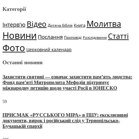
Категорії
Молитва
Відео
Інтерв'ю
Книга
Дитяча біблія
Новини
Статті
Послання
Проповіді
Розслідування
Фото
Церковний календар
Останні новини
Захистити святині — означає захистити пам’ять людства:
Фонд пам’яті Митрополита Мефодія підтримує
міжнародну петицію щодо участі Росії в ЮНЕСКО
59
ПРИСМАК «РУССЬКОГО МІРА» в ПЦУ: ексклюзивні
документи, вирок і російський слід у Тернопільсько-
Бучацькій єпархії