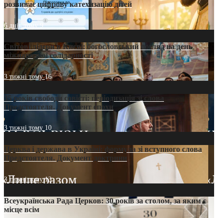
розвиває цифрову катехизацію дітей
6 днів тому
9
Світові лідери в Києві: богословський погляд на день
міжнародної солідарності
3 тижні тому
16
35 років свободи совісті: періодизація зі слова
Предстоятеля. Документ епохи
3 тижні тому
10
Церква і держава в Україні: формула зі вступного слова
Предстоятеля. Документ доктрини
3 тижні тому
13
Всеукраїнська Рада Церков: 30 років за столом, за яким є
місце всім