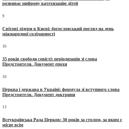
розвиває цифрову катехизацію дітей
9
Світові лідери в Києві: богословський погляд на день
міжнародної солідарності
16
35 років свободи совісті: періодизація зі слова
Предстоятеля. Документ епохи
10
Церква і держава в Україні: формула зі вступного слова
Предстоятеля. Документ доктрини
13
Всеукраїнська Рада Церков: 30 років за столом, за яким є
місце всім