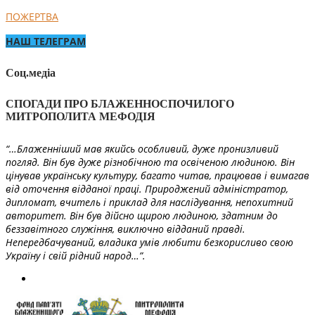
ПОЖЕРТВА
НАШ ТЕЛЕГРАМ
Соц.медіа
СПОГАДИ ПРО БЛАЖЕННОСПОЧИЛОГО
МИТРОПОЛИТА МЕФОДІЯ
“…Блаженніший мав якийсь особливий, дуже пронизливий
погляд. Він був дуже різнобічною та освіченою людиною. Він
цінував українську культуру, багато читав, працював і вимагав
від оточення відданої праці. Природжений адміністратор,
дипломат, вчитель і приклад для наслідування, непохитний
авторитет. Він був дійсно щирою людиною, здатним до
беззавітного служіння, виключно відданий правді.
Непередбачуваний, владика умів любити безкорисливо свою
Україну і свій рідний народ…”.