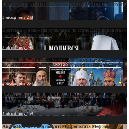
МАТЕРИНСЬКИЙ ОМОРФОР В ЧАС ВІЙНИ В УКРАЇНІ
3 місяці тому
248
Братська «броня» під куполами: чи стане ПЦУ прихистком
для дезертирів у рясах?
3 місяці тому
293
СВЯТІ УХИЛЯНТИ: СХЕМА, ЯК ПЕРЕТВОРИТИ ПЦУ
НА «ОФШОР» ДЛЯ ДЕЗЕРТИРА ІЗ МОСКОВСЬКОГО
ПАТРІАРХАТУ
3 місяці тому
654
«Кейс Тихона» у Тернополі: як Молитовний сніданок
оголив кризу довіри в ПЦУ
4 місяці тому
159
AngelicBot: як Фонд пам’яті Митрополита Мефодія