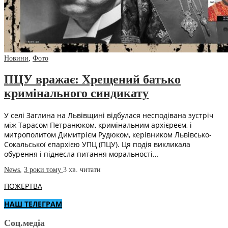
Новини
,
Фото
ПЦУ вражає: Хрещений батько
кримінального синдикату
У селі Заглина на Львівщині відбулася несподівана зустріч
між Тарасом Петранюком, кримінальним архієреєм, і
митрополитом Димитрієм Рудюком, керівником Львівсько-
Сокальської єпархією УПЦ (ПЦУ). Ця подія викликала
обурення і піднесла питання моральності…
News
,
3 роки тому
3 хв.
читати
ПОЖЕРТВА
НАШ ТЕЛЕГРАМ
Соц.медіа