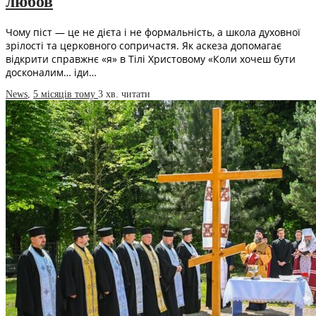
любов
Чому піст — це не дієта і не формальність, а школа духовної
зрілості та церковного сопричастя. Як аскеза допомагає
відкрити справжнє «я» в Тілі Христовому «Коли хочеш бути
досконалим… іди…
News
,
5 місяців тому
3 хв.
читати