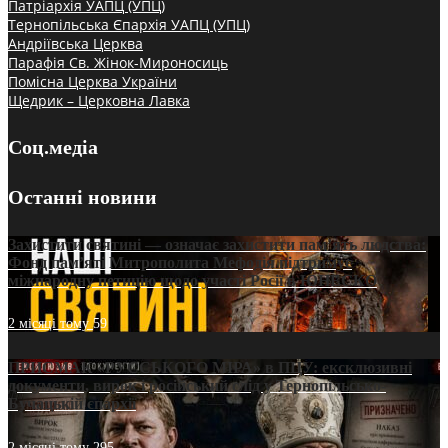
Патріархія УАПЦ (УПЦ)
Тернопільська Єпархія УАПЦ (УПЦ)
Андріївська Церква
Парафія Св. Жінок-Мироносиць
Помісна Церква України
Щедрик – Церковна Лавка
Соц.медіа
Останні новини
Захистити святині — означає захистити пам’ять людства:
Фонд пам’яті Митрополита Мефодія підтримує
міжнародну петицію щодо участі Росії в ЮНЕСКО
2 місяці тому
59
ПРИСМАК «РУССЬКОГО МІРА» в ПЦУ: ексклюзивні
документи, вирок і російський слід у Тернопільсько-
Бучацькій єпархії
2 місяці тому
295