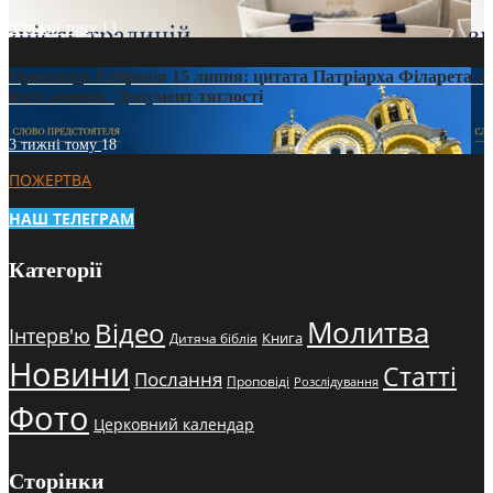
3 тижні тому
13
Проповідь Епіфанія 15 липня: цитата Патріарха Філарета з
його амвона. Документ тяглості
3 тижні тому
18
ПОЖЕРТВА
НАШ ТЕЛЕГРАМ
Категорії
Молитва
Відео
Інтерв'ю
Книга
Дитяча біблія
Новини
Статті
Послання
Проповіді
Розслідування
Фото
Церковний календар
Сторінки