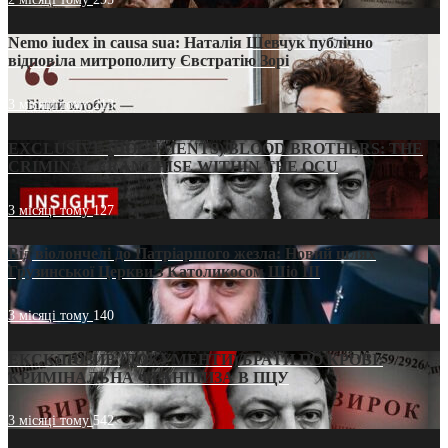
Nemo iudex in causa sua: Наталія Шевчук публічно
відповіла митрополиту Євстратію Зорі
3 місяці тому
213
EXCLUSIVE (DOCUMENTS)/BLOOD BROTHERS: THE
CRIMINAL FRANCHISE WITHIN THE OCU
3 місяці тому
127
Від віолончелі до Патріаршого жезла: Новий шлях
Грузинської Церкви з Католикосом Шіо III
3 місяці тому
140
ЕКСКЛЮЗИВ (ДОКУМЕНТИ)/БРАТИ ПО КРОВІ:
КРИМІНАЛЬНА ФРАНШИЗА В ПЦУ
3 місяці тому
542