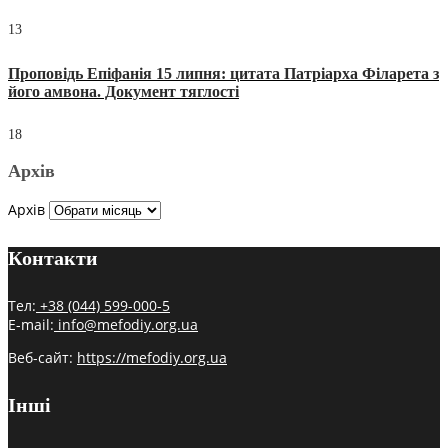
13
Проповідь Епіфанія 15 липня: цитата Патріарха Філарета з
його амвона. Документ тяглості
18
Архів
Архів
Контакти
Тел:
+38 (044) 599-000-5
E-mail:
info@mefodiy.org.ua
Веб-сайт:
https://mefodiy.org.ua
Інші