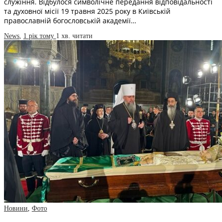
служіння. Відбулося символічне передання відповідальності
та духовної місії 19 травня 2025 року в Київській
православній богословській академії…
News
,
1 рік тому
1 хв.
читати
Новини
,
Фото