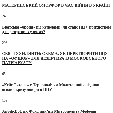
МАТЕРИНСЬКИЙ ОМОРФОР В ЧАС ВІЙНИ В УКРАЇНІ
248
Братська «броня» під куполами: чи стане ПЦУ прихистком
для дезертирів у рясах?
293
СВЯТІ УХИЛЯНТИ: СХЕМА, ЯК ПЕРЕТВОРИТИ ПЦУ
НА «ОФШОР» ДЛЯ ДЕЗЕРТИРА ІЗ МОСКОВСЬКОГО
ПАТРІАРХАТУ
654
«Кейс Тихона» у Тернополі: як Молитовний сніданок
оголив кризу довіри в ПЦУ
159
AngelicBot: як Фонд пам’яті Митрополита Мефодія