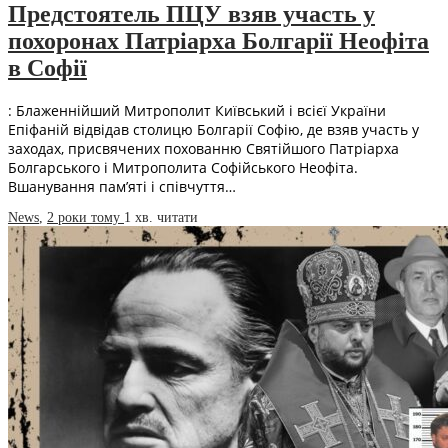
Предстоятель ПЦУ взяв участь у
похоронах Патріарха Болгарії Неофіта
в Софії
: Блаженнійший Митрополит Київський і всієї України
Епіфаній відвідав столицю Болгарії Софію, де взяв участь у
заходах, присвячених похованню Святійшого Патріарха
Болгарського і Митрополита Софійського Неофіта.
Вшанування пам’яті і співчуття…
News
,
2 роки тому
1 хв.
читати