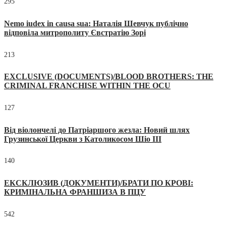
295
Nemo iudex in causa sua: Наталія Шевчук публічно
відповіла митрополиту Євстратію Зорі
213
EXCLUSIVE (DOCUMENTS)/BLOOD BROTHERS: THE
CRIMINAL FRANCHISE WITHIN THE OCU
127
Від віолончелі до Патріаршого жезла: Новий шлях
Грузинської Церкви з Католикосом Шіо III
140
ЕКСКЛЮЗИВ (ДОКУМЕНТИ)/БРАТИ ПО КРОВІ:
КРИМІНАЛЬНА ФРАНШИЗА В ПЦУ
542