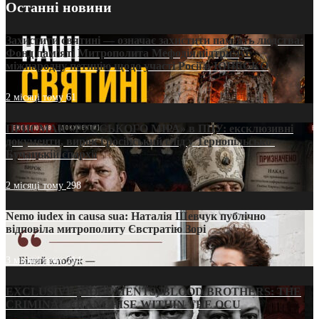
Останні новини
Захистити святині — означає захистити пам’ять людства:
Фонд пам’яті Митрополита Мефодія підтримує
міжнародну петицію щодо участі Росії в ЮНЕСКО
2 місяці тому
61
ПРИСМАК «РУССЬКОГО МІРА» в ПЦУ: ексклюзивні
документи, вирок і російський слід у Тернопільсько-
Бучацькій єпархії
2 місяці тому
298
Nemo iudex in causa sua: Наталія Шевчук публічно
відповіла митрополиту Євстратію Зорі
3 місяці тому
214
EXCLUSIVE (DOCUMENTS)/BLOOD BROTHERS: THE
CRIMINAL FRANCHISE WITHIN THE OCU