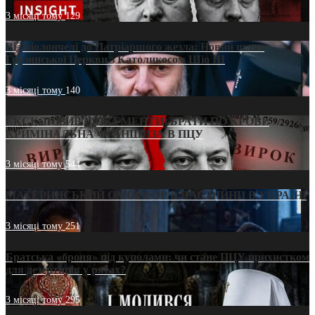
3 місяці тому
129
Від віолончелі до Патріаршого жезла: Новий шлях
Грузинської Церкви з Католикосом Шіо III
3 місяці тому
140
ЕКСКЛЮЗИВ (ДОКУМЕНТИ)/БРАТИ ПО КРОВІ:
КРИМІНАЛЬНА ФРАНШИЗА В ПЦУ
3 місяці тому
544
МАТЕРИНСЬКИЙ ОМОРФОР В ЧАС ВІЙНИ В УКРАЇНІ
3 місяці тому
251
Братська «броня» під куполами: чи стане ПЦУ прихистком
для дезертирів у рясах?
3 місяці тому
295