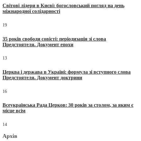
Світові лідери в Києві: богословський погляд на день
міжнародної солідарності
19
35 років свободи совісті: періодизація зі слова
Предстоятеля. Документ епохи
13
Церква і держава в Україні: формула зі вступного слова
Предстоятеля. Документ доктрини
16
Всеукраїнська Рада Церков: 30 років за столом, за яким є
місце всім
14
Архів