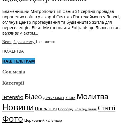
Блаженніший Митрополит Епіфаній 31 серпня провідав
поранених воїнів у лікарні Святого Пантелеймона у Львові,
оглянув Центр протезування та будівництво житла для
переселенців. Візит Митрополита Епіфанія до Львова став
важливим актом…
News
,
2 роки тому
1 хв.
читати
ПОЖЕРТВА
НАШ ТЕЛЕГРАМ
Соц.медіа
Категорії
Молитва
Відео
Інтерв'ю
Книга
Дитяча біблія
Новини
Статті
Послання
Проповіді
Розслідування
Фото
Церковний календар