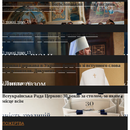
Світові лідери в Києві: богословський погляд на день
міжнародної солідарності
3 тижні тому
19
35 років свободи совісті: періодизація зі слова
Предстоятеля. Документ епохи
3 тижні тому
13
Церква і держава в Україні: формула зі вступного слова
Предстоятеля. Документ доктрини
3 тижні тому
16
Всеукраїнська Рада Церков: 30 років за столом, за яким є
місце всім
3 тижні тому
14
ПОЖЕРТВА