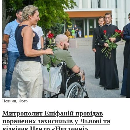
Новини
,
Фото
Митрополит Епіфаній провідав
поранених захисників у Львові та
відвідав Центр «Незламні»