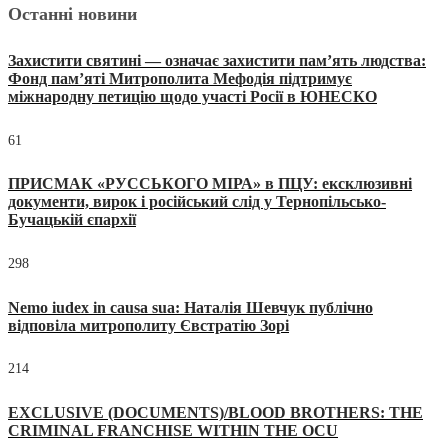
Останні новини
Захистити святині — означає захистити пам’ять людства:
Фонд пам’яті Митрополита Мефодія підтримує
міжнародну петицію щодо участі Росії в ЮНЕСКО
61
ПРИСМАК «РУССЬКОГО МІРА» в ПЦУ: ексклюзивні
документи, вирок і російський слід у Тернопільсько-
Бучацькій єпархії
298
Nemo iudex in causa sua: Наталія Шевчук публічно
відповіла митрополиту Євстратію Зорі
214
EXCLUSIVE (DOCUMENTS)/BLOOD BROTHERS: THE
CRIMINAL FRANCHISE WITHIN THE OCU