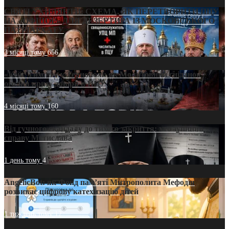
СВЯТІ УХИЛЯНТИ: СХЕМА, ЯК ПЕРЕТВОРИТИ ПЦУ
НА «ОФШОР» ДЛЯ ДЕЗЕРТИРА ІЗ МОСКОВСЬКОГО
ПАТРІАРХАТУ
3 місяці тому
656
«Кейс Тихона» у Тернополі: як Молитовний сніданок
оголив кризу довіри в ПЦУ
4 місяці тому
160
Від гучного скандалу до тихого закриття: хто зупинив
справу Мстислава
1 день тому
4
AngelicBot: як Фонд пам’яті Митрополита Мефодія
розвиває цифрову катехизацію дітей
1 тиждень тому
12