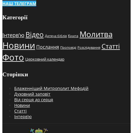
НАШ ТЕЛЕГРАМ
Категорії
Молитва
Відео
Інтерв'ю
Книга
Дитяча біблія
Новини
Статті
Послання
Проповіді
Розслідування
Фото
Церковний календар
Сторінки
Блаженніший Митрополит Мефодій
Духовний заповіт
Від серця до серця
Новини
Статті
Інтерв’ю