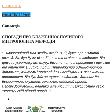
ПОЖЕРТВА
НАШ ТЕЛЕГРАМ
Соц.медіа
СПОГАДИ ПРО БЛАЖЕННОСПОЧИЛОГО
МИТРОПОЛИТА МЕФОДІЯ
“…Блаженніший мав якийсь особливий, дуже пронизливий
погляд. Він був дуже різнобічною та освіченою людиною. Він
цінував українську культуру, багато читав, працював і вимагав
від оточення відданої праці. Природжений адміністратор,
дипломат, вчитель і приклад для наслідування, непохитний
авторитет. Він був дійсно щирою людиною, здатним до
беззавітного служіння, виключно відданий правді.
Непередбачуваний, владика умів любити безкорисливо свою
Україну і свій рідний народ…”.