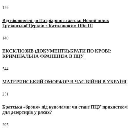
129
Від віолончелі до Патріаршого жезла: Новий шлях
Грузинської Церкви з Католикосом Шіо III
140
ЕКСКЛЮЗИВ (ДОКУМЕНТИ)/БРАТИ ПО КРОВІ:
КРИМІНАЛЬНА ФРАНШИЗА В ПЦУ
544
МАТЕРИНСЬКИЙ ОМОРФОР В ЧАС ВІЙНИ В УКРАЇНІ
251
Братська «броня» під куполами: чи стане ПЦУ прихистком
для дезертирів у рясах?
295