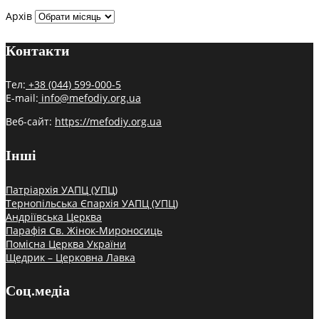
Архів
Контакти
Тел:
+38 (044) 599-000-5
E-mail:
info@mefodiy.org.ua
Веб-сайт:
https://mefodiy.org.ua
Інші
Патріархія УАПЦ (УПЦ)
Тернопільська Єпархія УАПЦ (УПЦ)
Андріївська Церква
Парафія Св. Жінок-Мироносиць
Помісна Церква України
Щедрик – Церковна Лавка
Соц.медіа