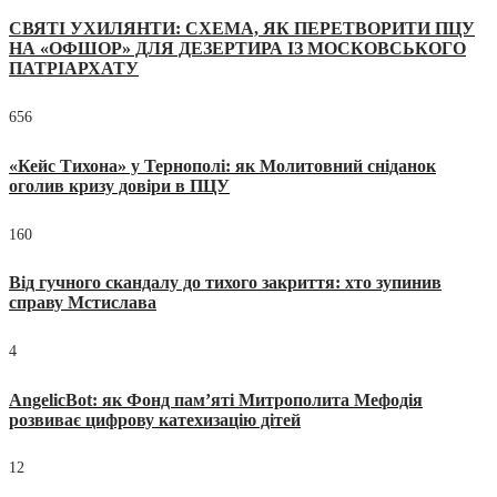
СВЯТІ УХИЛЯНТИ: СХЕМА, ЯК ПЕРЕТВОРИТИ ПЦУ
НА «ОФШОР» ДЛЯ ДЕЗЕРТИРА ІЗ МОСКОВСЬКОГО
ПАТРІАРХАТУ
656
«Кейс Тихона» у Тернополі: як Молитовний сніданок
оголив кризу довіри в ПЦУ
160
Від гучного скандалу до тихого закриття: хто зупинив
справу Мстислава
4
AngelicBot: як Фонд пам’яті Митрополита Мефодія
розвиває цифрову катехизацію дітей
12