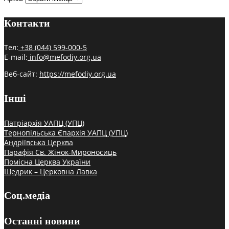
Контакти
Тел:
+38 (044) 599-000-5
E-mail:
info@mefodiy.org.ua
Веб-сайт:
https://mefodiy.org.ua
Інші
Патріархія УАПЦ (УПЦ)
Тернопільська Єпархія УАПЦ (УПЦ)
Андріївська Церква
Парафія Св. Жінок-Мироносиць
Помісна Церква України
Щедрик – Церковна Лавка
Соц.медіа
Останні новини