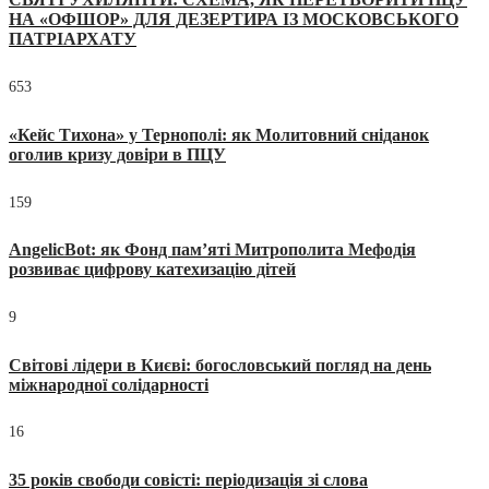
НА «ОФШОР» ДЛЯ ДЕЗЕРТИРА ІЗ МОСКОВСЬКОГО
ПАТРІАРХАТУ
653
«Кейс Тихона» у Тернополі: як Молитовний сніданок
оголив кризу довіри в ПЦУ
159
AngelicBot: як Фонд пам’яті Митрополита Мефодія
розвиває цифрову катехизацію дітей
9
Світові лідери в Києві: богословський погляд на день
міжнародної солідарності
16
35 років свободи совісті: періодизація зі слова