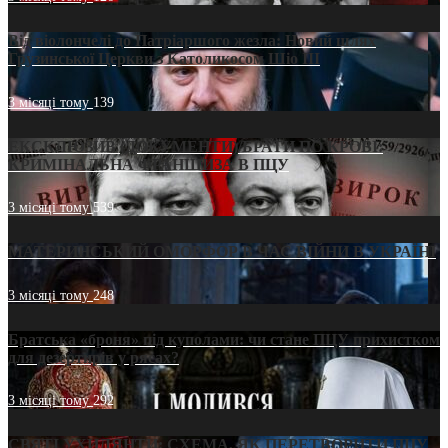
Від віолончелі до Патріаршого жезла: Новий шлях
Грузинської Церкви з Католикосом Шіо III
3 місяці тому
139
ЕКСКЛЮЗИВ (ДОКУМЕНТИ)/БРАТИ ПО КРОВІ:
КРИМІНАЛЬНА ФРАНШИЗА В ПЦУ
3 місяці тому
539
МАТЕРИНСЬКИЙ ОМОРФОР В ЧАС ВІЙНИ В УКРАЇНІ
3 місяці тому
248
Братська «броня» під куполами: чи стане ПЦУ прихистком
для дезертирів у рясах?
3 місяці тому
292
СВЯТІ УХИЛЯНТИ: СХЕМА, ЯК ПЕРЕТВОРИТИ ПЦУ