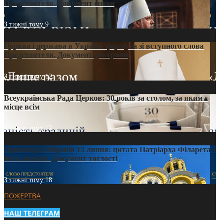
Предстоятеля. Документ епохи
3 тижні тому
9
Церква і держава в Україні: формула зі вступного слова
Предстоятеля. Документ доктрини
3 тижні тому
12
Всеукраїнська Рада Церков: 30 років за столом, за яким є
місце всім
3 тижні тому
12
Проповідь Епіфанія 15 липня: цитата Патріарха Філарета з
його амвона. Документ тяглості
3 тижні тому
18
ПОЖЕРТВА
НАШ ТЕЛЕГРАМ