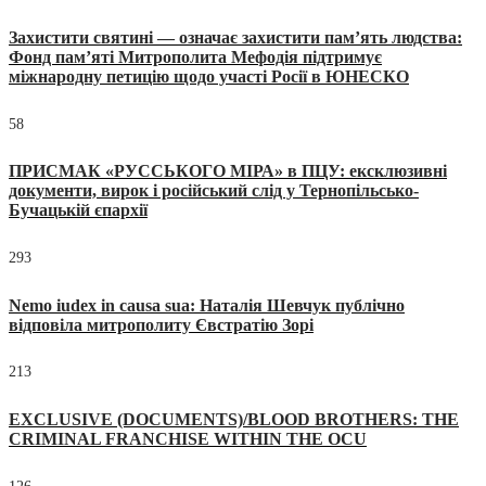
Захистити святині — означає захистити пам’ять людства:
Фонд пам’яті Митрополита Мефодія підтримує
міжнародну петицію щодо участі Росії в ЮНЕСКО
58
ПРИСМАК «РУССЬКОГО МІРА» в ПЦУ: ексклюзивні
документи, вирок і російський слід у Тернопільсько-
Бучацькій єпархії
293
Nemo iudex in causa sua: Наталія Шевчук публічно
відповіла митрополиту Євстратію Зорі
213
EXCLUSIVE (DOCUMENTS)/BLOOD BROTHERS: THE
CRIMINAL FRANCHISE WITHIN THE OCU