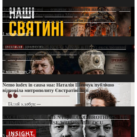
Захистити святині — означає захистити пам’ять людства:
Фонд пам’яті Митрополита Мефодія підтримує
міжнародну петицію щодо участі Росії в ЮНЕСКО
1 місяць тому
58
ПРИСМАК «РУССЬКОГО МІРА» в ПЦУ: ексклюзивні
документи, вирок і російський слід у Тернопільсько-
Бучацькій єпархії
2 місяці тому
293
Nemo iudex in causa sua: Наталія Шевчук публічно
відповіла митрополиту Євстратію Зорі
3 місяці тому
213
EXCLUSIVE (DOCUMENTS)/BLOOD BROTHERS: THE
CRIMINAL FRANCHISE WITHIN THE OCU
3 місяці тому
126