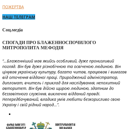
ПОЖЕРТВА
НАШ ТЕЛЕГРАМ
Соц.медіа
СПОГАДИ ПРО БЛАЖЕННОСПОЧИЛОГО
МИТРОПОЛИТА МЕФОДІЯ
“…Блаженніший мав якийсь особливий, дуже пронизливий
погляд. Він був дуже різнобічною та освіченою людиною. Він
цінував українську культуру, багато читав, працював і вимагав
від оточення відданої праці. Природжений адміністратор,
дипломат, вчитель і приклад для наслідування, непохитний
авторитет. Він був дійсно щирою людиною, здатним до
беззавітного служіння, виключно відданий правді.
Непередбачуваний, владика умів любити безкорисливо свою
Україну і свій рідний народ…”.