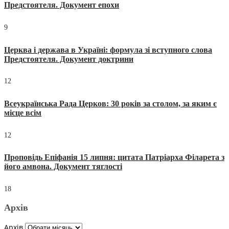
Предстоятеля. Документ епохи
9
Церква і держава в Україні: формула зі вступного слова
Предстоятеля. Документ доктрини
12
Всеукраїнська Рада Церков: 30 років за столом, за яким є
місце всім
12
Проповідь Епіфанія 15 липня: цитата Патріарха Філарета з
його амвона. Документ тяглості
18
Архів
Архів