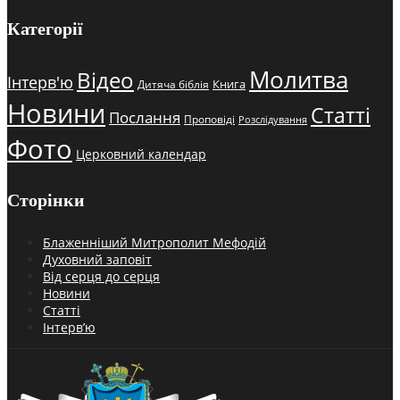
Категорії
Молитва
Відео
Інтерв'ю
Книга
Дитяча біблія
Новини
Статті
Послання
Проповіді
Розслідування
Фото
Церковний календар
Сторінки
Блаженніший Митрополит Мефодій
Духовний заповіт
Від серця до серця
Новини
Статті
Інтерв’ю