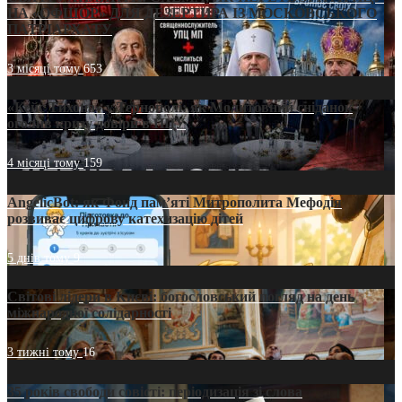
НА «ОФШОР» ДЛЯ ДЕЗЕРТИРА ІЗ МОСКОВСЬКОГО
ПАТРІАРХАТУ
3 місяці тому
653
«Кейс Тихона» у Тернополі: як Молитовний сніданок
оголив кризу довіри в ПЦУ
4 місяці тому
159
AngelicBot: як Фонд пам’яті Митрополита Мефодія
розвиває цифрову катехизацію дітей
5 днів тому
9
Світові лідери в Києві: богословський погляд на день
міжнародної солідарності
3 тижні тому
16
35 років свободи совісті: періодизація зі слова