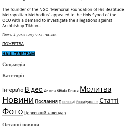
The founder of the NGO “Memorial Foundation of His Beatitude
Metropolitan Methodius” appealed to the Holy Synod of the
OCU with a demand to investigate the allegations against
Archbishop Tikhon…
News
,
2 роки тому
6 хв.
читати
ПОЖЕРТВА
НАШ ТЕЛЕГРАМ
Соц.медіа
Категорії
Молитва
Відео
Інтерв'ю
Книга
Дитяча біблія
Новини
Статті
Послання
Проповіді
Розслідування
Фото
Церковний календар
Останні новини