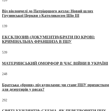
126
Від віолончелі до Патріаршого жезла: Новий шлях
Грузинської Церкви з Католикосом Шіо III
139
ЕКСКЛЮЗИВ (ДОКУМЕНТИ)/БРАТИ ПО КРОВІ:
КРИМІНАЛЬНА ФРАНШИЗА В ПЦУ
539
МАТЕРИНСЬКИЙ ОМОРФОР В ЧАС ВІЙНИ В УКРАЇНІ
248
Братська «броня» під куполами: чи стане ПЦУ прихистком
для дезертирів у рясах?
292
СВЯТІ УХИЛЯНТИ: СХЕМА, ЯК ПЕРЕТВОРИТИ ПЦУ