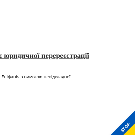
 юридичної перереєстрації
Епіфанія з вимогою невідкладної
STOP