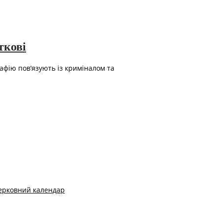
ткові
афію пов’язують із криміналом та
ерковний календар