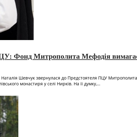
ЦУ: Фонд Митрополита Мефодія вимагає
 Наталія Шевчук звернулася до Предстоятеля ПЦУ Митрополита 
вського монастиря у селі Нирків. На її думку,…