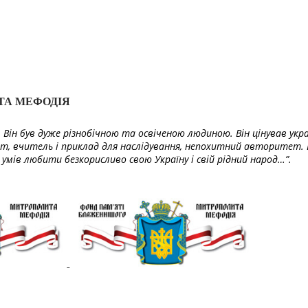
ТА МЕФОДІЯ
Він був дуже різнобічною та освіченою людиною. Він цінував укра
т, вчитель і приклад для наслідування, непохитний авторитет. 
умів любити безкорисливо свою Україну і свій рідний народ…”.