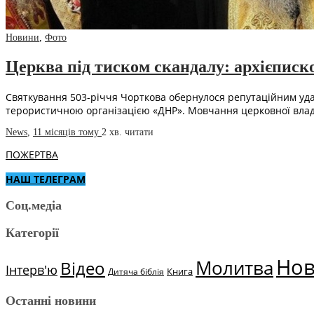
Новини
,
Фото
Церква під тиском скандалу: архієписк
Святкування 503-річчя Чорткова обернулося репутаційним ударо
терористичною організацією «ДНР». Мовчання церковної влади
News
,
11 місяців тому
2 хв.
читати
ПОЖЕРТВА
НАШ ТЕЛЕГРАМ
Соц.медіа
Категорії
Но
Молитва
Відео
Інтерв'ю
Книга
Дитяча біблія
Останні новини