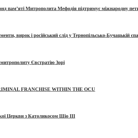
Фонд пам’яті Митрополита Мефодія підтримує міжнародну пе
, вирок і російський слід у Тернопільсько-Бучацькій єпа
а митрополиту Євстратію Зорі
IMINAL FRANCHISE WITHIN THE OCU
кої Церкви з Католикосом Шіо III