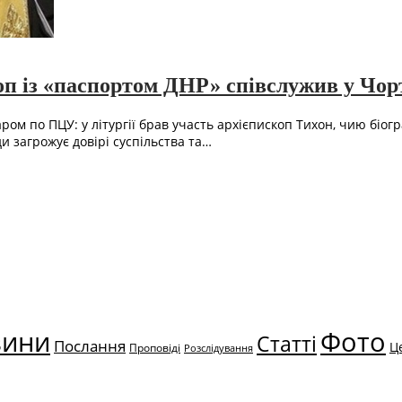
оп із «паспортом ДНР» співслужив у Чор
м по ПЦУ: у літургії брав участь архієпископ Тихон, чию біогр
 загрожує довірі суспільства та…
вини
Фото
Статті
Послання
Ц
Проповіді
Розслідування