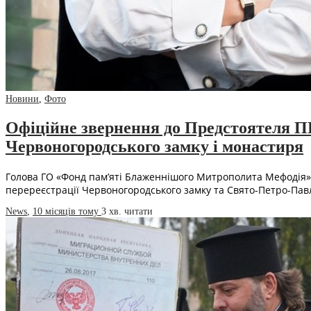
Новини
,
Фото
Офіційне звернення до Предстоятеля П
Червоногородського замку і монастиря
Голова ГО «Фонд пам’яті Блаженнішого Митрополита Мефодія»
перереєстрації Червоногородського замку та Свято-Петро-Павлі
News
,
10 місяців тому
3 хв.
читати