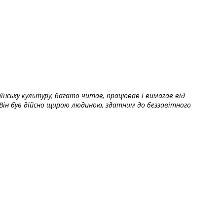
їнську культуру, багато читав, працював і вимагав від
Він був дійсно щирою людиною, здатним до беззавітного