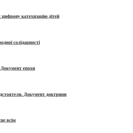
 цифрову катехизацію дітей
одної солідарності
я. Документ епохи
редстоятеля. Документ доктрини
сце всім