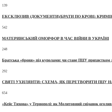
139
ЕКСКЛЮЗИВ (ДОКУМЕНТИ)/БРАТИ ПО КРОВІ: КРИМ
542
МАТЕРИНСЬКИЙ ОМОРФОР В ЧАС ВІЙНИ В УКРАЇНІ
248
Братська «броня» під куполами: чи стане ПЦУ прихистком д
292
СВЯТІ УХИЛЯНТИ: СХЕМА, ЯК ПЕРЕТВОРИТИ ПЦУ Н
654
«Кейс Тихона» у Тернополі: як Молитовний сніданок оголив