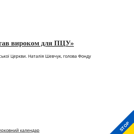
став вироком для ПЦУ»
ської Церкви. Наталія Шевчук, голова Фонду
STOP
ерковний календар