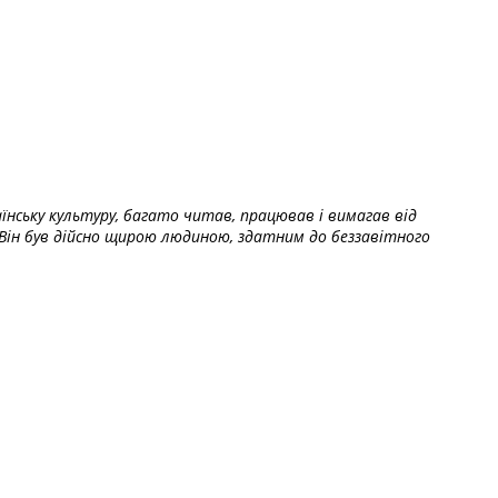
їнську культуру, багато читав, працював і вимагав від
Він був дійсно щирою людиною, здатним до беззавітного