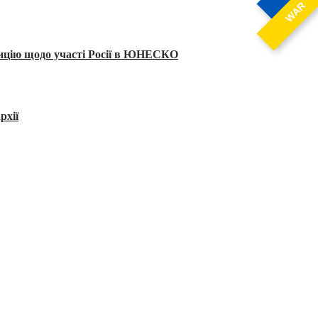
WAR
тицію щодо участі Росії в ЮНЕСКО
рхії