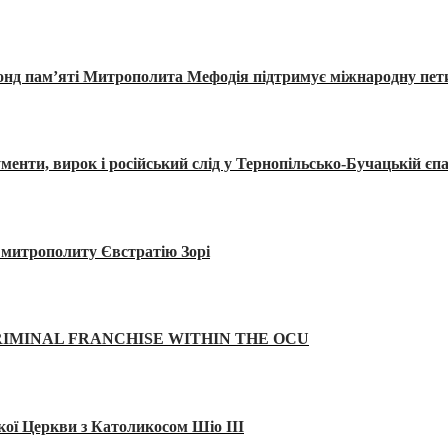
Фонд пам’яті Митрополита Мефодія підтримує міжнародну пе
, вирок і російський слід у Тернопільсько-Бучацькій єпа
а митрополиту Євстратію Зорі
IMINAL FRANCHISE WITHIN THE OCU
кої Церкви з Католикосом Шіо III