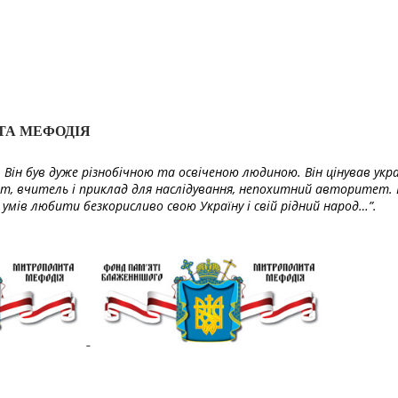
ТА МЕФОДІЯ
Він був дуже різнобічною та освіченою людиною. Він цінував укра
т, вчитель і приклад для наслідування, непохитний авторитет. 
умів любити безкорисливо свою Україну і свій рідний народ…”.