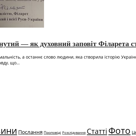
инутий — як духовний заповіт Філарета 
альність, а останнє слово людини, яка створила історію Україн
авду, що…
вини
Фото
Статті
Послання
Ц
Проповіді
Розслідування