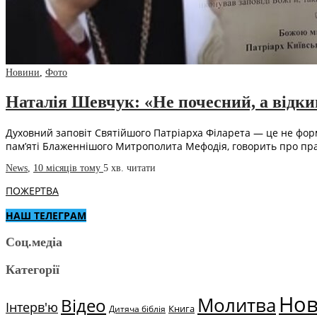
Новини
,
Фото
Наталія Шевчук: «Не почесний, а відк
Духовний заповіт Святійшого Патріарха Філарета — це не форм
пам’яті Блаженнішого Митрополита Мефодія, говорить про пр
News
,
10 місяців тому
5 хв.
читати
ПОЖЕРТВА
НАШ ТЕЛЕГРАМ
Соц.медіа
Категорії
Но
Молитва
Відео
Інтерв'ю
Книга
Дитяча біблія