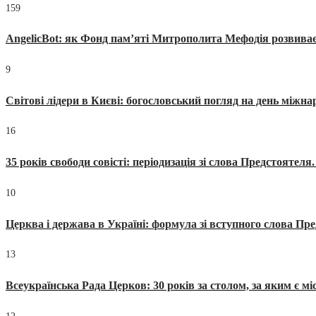
159
AngelicBot: як Фонд пам’яті Митрополита Мефодія розвиває
9
Світові лідери в Києві: богословський погляд на день міжнар
16
35 років свободи совісті: періодизація зі слова Предстоятел
10
Церква і держава в Україні: формула зі вступного слова П
13
Всеукраїнська Рада Церков: 30 років за столом, за яким є мі