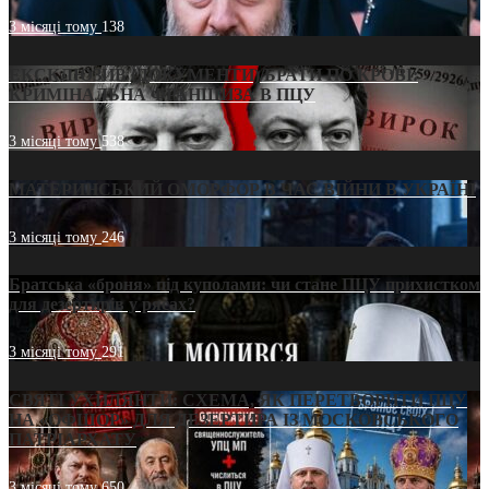
3 місяці тому
138
ЕКСКЛЮЗИВ (ДОКУМЕНТИ)/БРАТИ ПО КРОВІ:
КРИМІНАЛЬНА ФРАНШИЗА В ПЦУ
3 місяці тому
538
МАТЕРИНСЬКИЙ ОМОРФОР В ЧАС ВІЙНИ В УКРАЇНІ
3 місяці тому
246
Братська «броня» під куполами: чи стане ПЦУ прихистком
для дезертирів у рясах?
3 місяці тому
291
СВЯТІ УХИЛЯНТИ: СХЕМА, ЯК ПЕРЕТВОРИТИ ПЦУ
НА «ОФШОР» ДЛЯ ДЕЗЕРТИРА ІЗ МОСКОВСЬКОГО
ПАТРІАРХАТУ
3 місяці тому
650