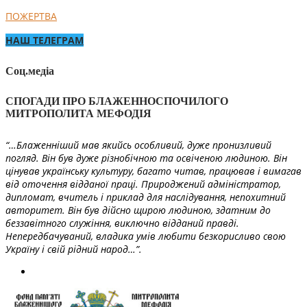
ПОЖЕРТВА
НАШ ТЕЛЕГРАМ
Соц.медіа
СПОГАДИ ПРО БЛАЖЕННОСПОЧИЛОГО
МИТРОПОЛИТА МЕФОДІЯ
“…Блаженніший мав якийсь особливий, дуже пронизливий
погляд. Він був дуже різнобічною та освіченою людиною. Він
цінував українську культуру, багато читав, працював і вимагав
від оточення відданої праці. Природжений адміністратор,
дипломат, вчитель і приклад для наслідування, непохитний
авторитет. Він був дійсно щирою людиною, здатним до
беззавітного служіння, виключно відданий правді.
Непередбачуваний, владика умів любити безкорисливо свою
Україну і свій рідний народ…”.