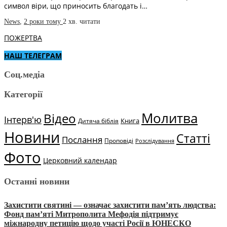
символ віри, що приносить благодать і…
News
,
2 роки тому
2 хв.
читати
ПОЖЕРТВА
НАШ ТЕЛЕГРАМ
Соц.медіа
Категорії
Молитва
Відео
Інтерв'ю
Книга
Дитяча біблія
Новини
Статті
Послання
Проповіді
Розслідування
Фото
Церковний календар
Останні новини
Захистити святині — означає захистити пам’ять людства:
Фонд пам’яті Митрополита Мефодія підтримує
міжнародну петицію щодо участі Росії в ЮНЕСКО