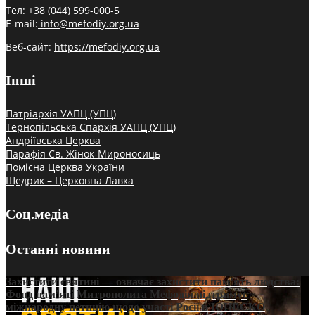
Тел:
+38 (044) 599-000-5
E-mail:
info@mefodiy.org.ua
Веб-сайт:
https://mefodiy.org.ua
Інші
Патріархія УАПЦ (УПЦ)
Тернопільська Єпархія УАПЦ (УПЦ)
Андріївська Церква
Парафія Св. Жінок-Мироносиць
Помісна Церква України
Щедрик – Церковна Лавка
Соц.медіа
Останні новини
Захистити святині — означає захистити пам’ять людства:
Фонд пам’яті Митрополита Мефодія підтримує
міжнародну петицію щодо участі Росії в ЮНЕСКО