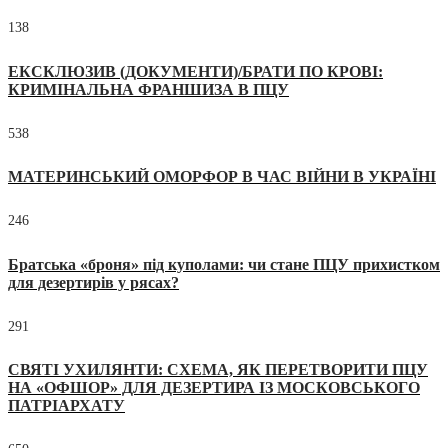
138
ЕКСКЛЮЗИВ (ДОКУМЕНТИ)/БРАТИ ПО КРОВІ:
КРИМІНАЛЬНА ФРАНШИЗА В ПЦУ
538
МАТЕРИНСЬКИЙ ОМОРФОР В ЧАС ВІЙНИ В УКРАЇНІ
246
Братська «броня» під куполами: чи стане ПЦУ прихистком
для дезертирів у рясах?
291
СВЯТІ УХИЛЯНТИ: СХЕМА, ЯК ПЕРЕТВОРИТИ ПЦУ
НА «ОФШОР» ДЛЯ ДЕЗЕРТИРА ІЗ МОСКОВСЬКОГО
ПАТРІАРХАТУ