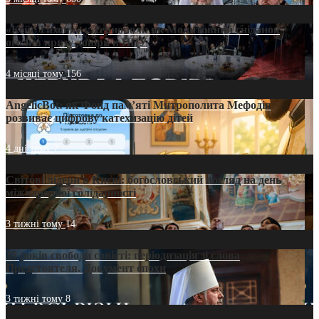
«Кейс Тихона» у Тернополі: як Молитовний сніданок
оголив кризу довіри в ПЦУ
4 місяці тому
156
AngelicBot: як Фонд пам’яті Митрополита Мефодія
розвиває цифрову катехизацію дітей
4 дні тому
7
Світові лідери в Києві: богословський погляд на день
міжнародної солідарності
3 тижні тому
14
35 років свободи совісті: періодизація зі слова
Предстоятеля. Документ епохи
3 тижні тому
8