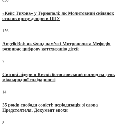
650
«Кейс Тихона» у Тернополі: як Молитовний сніданок
оголив кризу довіри в ПЦУ
156
AngelicBot: як Фонд пам’яті Митрополита Мефодія
розвиває цифрову катехизацію дітей
7
Світові лідери в Києві: богословський погляд на день
міжнародної солідарності
14
35 років свободи совісті: періодизація зі слова
Предстоятеля. Документ епохи
8