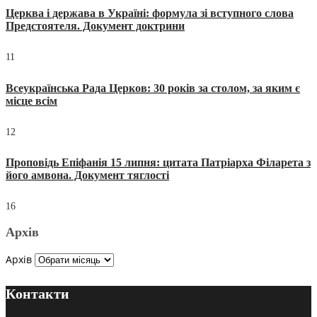
Церква і держава в Україні: формула зі вступного слова
Предстоятеля. Документ доктрини
11
Всеукраїнська Рада Церков: 30 років за столом, за яким є
місце всім
12
Проповідь Епіфанія 15 липня: цитата Патріарха Філарета з
його амвона. Документ тяглості
16
Архів
Архів
Контакти