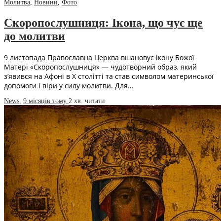
Молитва
,
Новини
,
Фото
Скоропослушниця: Ікона, що чує ще
до молитви
9 листопада Православна Церква вшановує ікону Божої
Матері «Скоропослушниця» — чудотворний образ, який
з’явився на Афоні в X столітті та став символом материнської
допомоги і віри у силу молитви. Для…
News
,
9 місяців тому
2 хв.
читати