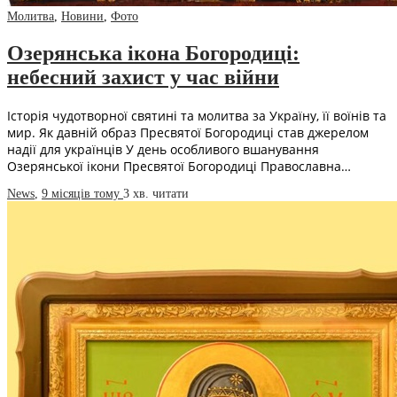
Молитва
,
Новини
,
Фото
Озерянська ікона Богородиці:
небесний захист у час війни
Історія чудотворної святині та молитва за Україну, її воїнів та
мир. Як давній образ Пресвятої Богородиці став джерелом
надії для українців У день особливого вшанування
Озерянської ікони Пресвятої Богородиці Православна…
News
,
9 місяців тому
3 хв.
читати