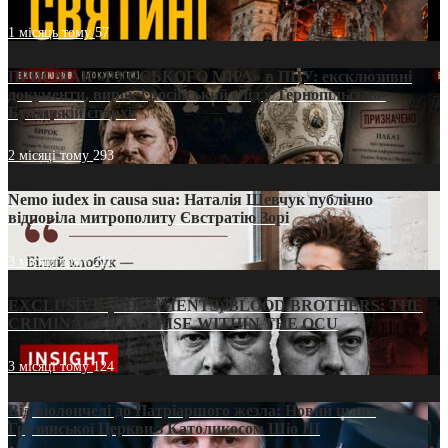
1 місяць тому
57
ПРИСМАК «РУССЬКОГО МІРА» в ПЦУ: ексклюзивні
документи, вирок і російський слід у Тернопільсько-
Бучацькій єпархії
2 місяці тому
293
Nemo iudex in causa sua: Наталія Шевчук публічно
відповіла митрополиту Євстратію Зорі
3 місяці тому
211
EXCLUSIVE (DOCUMENTS)/BLOOD BROTHERS: THE
CRIMINAL FRANCHISE WITHIN THE OCU
3 місяці тому
124
Від віолончелі до Патріаршого жезла: Новий шлях
Грузинської Церкви з Католикосом Шіо III