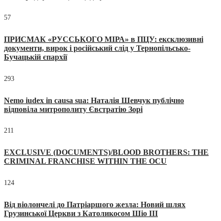
57
ПРИСМАК «РУССЬКОГО МІРА» в ПЦУ: ексклюзивні
документи, вирок і російський слід у Тернопільсько-
Бучацькій єпархії
293
Nemo iudex in causa sua: Наталія Шевчук публічно
відповіла митрополиту Євстратію Зорі
211
EXCLUSIVE (DOCUMENTS)/BLOOD BROTHERS: THE
CRIMINAL FRANCHISE WITHIN THE OCU
124
Від віолончелі до Патріаршого жезла: Новий шлях
Грузинської Церкви з Католикосом Шіо III