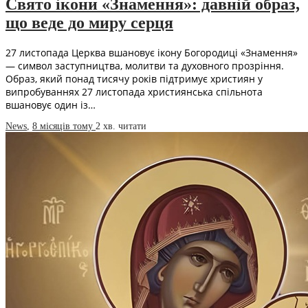
Свято ікони «Знамення»: давній образ,
що веде до миру серця
27 листопада Церква вшановує ікону Богородиці «Знамення»
— символ заступництва, молитви та духовного прозріння.
Образ, який понад тисячу років підтримує християн у
випробуваннях 27 листопада християнська спільнота
вшановує один із…
News
,
8 місяців тому
2 хв.
читати