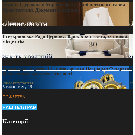
Церква і держава в Україні: формула зі вступного слова
Предстоятеля. Документ доктрини
3 тижні тому
11
Всеукраїнська Рада Церков: 30 років за столом, за яким є
місце всім
3 тижні тому
12
Проповідь Епіфанія 15 липня: цитата Патріарха Філарета з
його амвона. Документ тяглості
3 тижні тому
16
ПОЖЕРТВА
НАШ ТЕЛЕГРАМ
Категорії