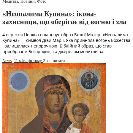
Молитва
,
Новини
,
Фото
«Неопалима Купина»: ікона-
захисниця, що оберігає від вогню і зла
4 вересня Церква вшановує образ Божої Матері «Неопалима
Купина» — символ Діви Марії, Яка прийняла вогонь Божества
і залишилася непорочною. Біблійний образ, що став
прообразом Богородиці та джерелом молитви за…
News
,
11 місяців тому
2 хв.
читати