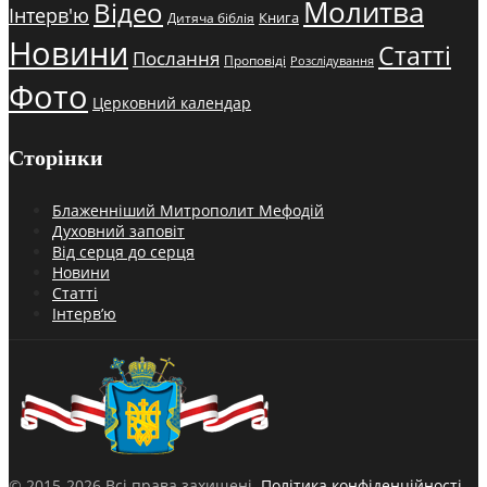
Молитва
Відео
Інтерв'ю
Книга
Дитяча біблія
Новини
Статті
Послання
Проповіді
Розслідування
Фото
Церковний календар
Сторінки
Блаженніший Митрополит Мефодій
Духовний заповіт
Від серця до серця
Новини
Статті
Інтерв’ю
© 2015-2026 Всі права захищені.
Політика конфіденційності