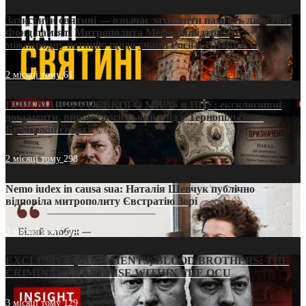
Захистити святині — означає захистити пам’ять людства:
Фонд пам’яті Митрополита Мефодія підтримує
міжнародну петицію щодо участі Росії в ЮНЕСКО
2 місяці тому
61
ПРИСМАК «РУССЬКОГО МІРА» в ПЦУ: ексклюзивні
документи, вирок і російський слід у Тернопільсько-
Бучацькій єпархії
2 місяці тому
298
Nemo iudex in causa sua: Наталія Шевчук публічно
відповіла митрополиту Євстратію Зорі
3 місяці тому
214
EXCLUSIVE (DOCUMENTS)/BLOOD BROTHERS: THE
CRIMINAL FRANCHISE WITHIN THE OCU
3 місяці тому
129