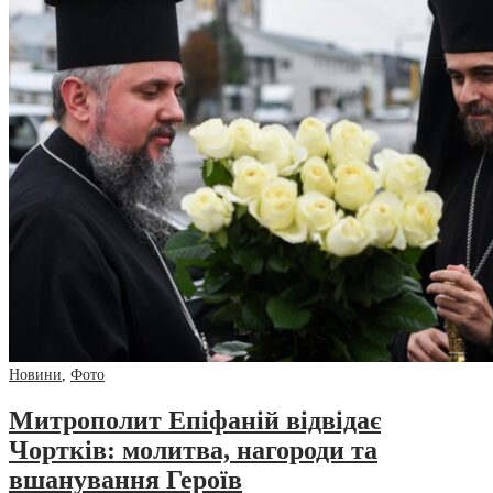
Новини
,
Фото
Митрополит Епіфаній відвідає
Чортків: молитва, нагороди та
вшанування Героїв