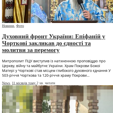
Новини
,
Фото
Духовний фронт України: Епіфаній у
Чорткові закликав до єдності та
молитви за перемогу
Митрополит ПЦУ виступив із натхненною проповіддю про
Церкву, війну та майбутнє України. Храм Покрови Божої
Матері у Чорткові став місцем глибокого духовного єднання У
503-річчя Чорткова та 120-річчя храму Покрови…
News
,
11 місяців тому
2 хв.
читати