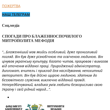
ПОЖЕРТВА
НАШ ТЕЛЕГРАМ
Соц.медіа
СПОГАДИ ПРО БЛАЖЕННОСПОЧИЛОГО
МИТРОПОЛИТА МЕФОДІЯ
“…Блаженніший мав якийсь особливий, дуже пронизливий
погляд. Він був дуже різнобічною та освіченою людиною. Він
цінував українську культуру, багато читав, працював і вимагав
від оточення відданої праці. Природжений адміністратор,
дипломат, вчитель і приклад для наслідування, непохитний
авторитет. Він був дійсно щирою людиною, здатним до
беззавітного служіння, виключно відданий правді.
Непередбачуваний, владика умів любити безкорисливо свою
Україну і свій рідний народ…”.