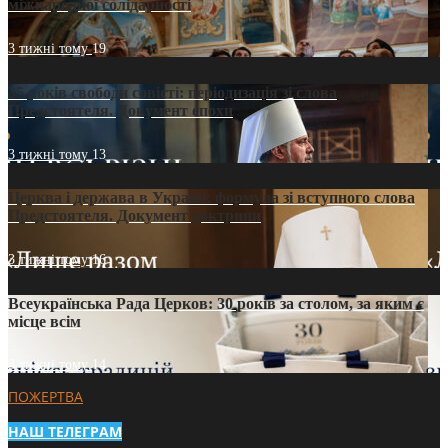
міжнародної солідарності
3 тижні тому
19
35 років свободи совісті: періодизація зі слова
Предстоятеля. Документ епохи
3 тижні тому
13
Церква і держава в Україні: формула зі вступного слова
Предстоятеля. Документ доктрини
3 тижні тому
16
Всеукраїнська Рада Церков: 30 років за столом, за яким є
місце всім
3 тижні тому
14
ПОЖЕРТВА
НАШ ТЕЛЕГРАМ