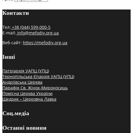
Контакти
Тел:
+38 (044) 599-000-5
E-mail:
info@mefodiy.org.ua
Веб-сайт:
https://mefodiy.org.ua
Інші
Патріархія УАПЦ (УПЦ)
Тернопільська Єпархія УАПЦ (УПЦ)
Андріївська Церква
Парафія Св. Жінок-Мироносиць
Помісна Церква України
Щедрик – Церковна Лавка
Соц.медіа
Останні новини