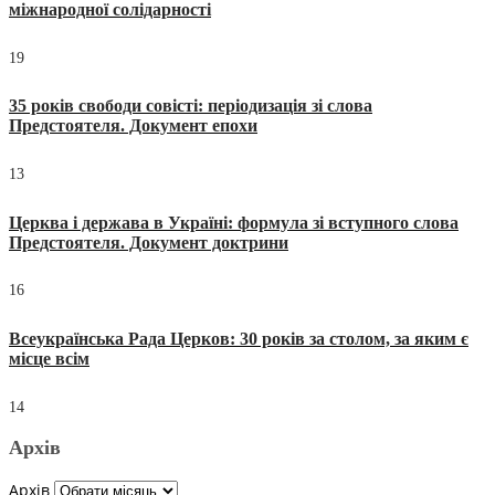
міжнародної солідарності
19
35 років свободи совісті: періодизація зі слова
Предстоятеля. Документ епохи
13
Церква і держава в Україні: формула зі вступного слова
Предстоятеля. Документ доктрини
16
Всеукраїнська Рада Церков: 30 років за столом, за яким є
місце всім
14
Архів
Архів