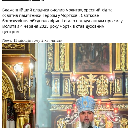
Блаженнійший владика очолив молитву, хресний хід та
освятив пам’ятники Героям у Чорткові. Святкове
богослужіння об’єднало вірян і стало нагадуванням про силу
молитви 4 червня 2025 року Чортків став духовним
центром…
News
,
11 місяців тому
2 хв.
читати