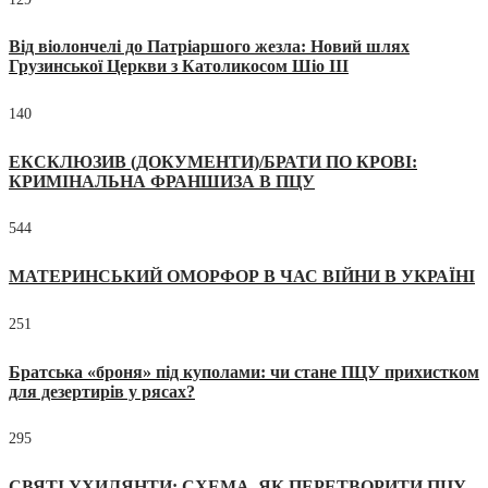
Від віолончелі до Патріаршого жезла: Новий шлях
Грузинської Церкви з Католикосом Шіо III
140
ЕКСКЛЮЗИВ (ДОКУМЕНТИ)/БРАТИ ПО КРОВІ:
КРИМІНАЛЬНА ФРАНШИЗА В ПЦУ
544
МАТЕРИНСЬКИЙ ОМОРФОР В ЧАС ВІЙНИ В УКРАЇНІ
251
Братська «броня» під куполами: чи стане ПЦУ прихистком
для дезертирів у рясах?
295
СВЯТІ УХИЛЯНТИ: СХЕМА, ЯК ПЕРЕТВОРИТИ ПЦУ