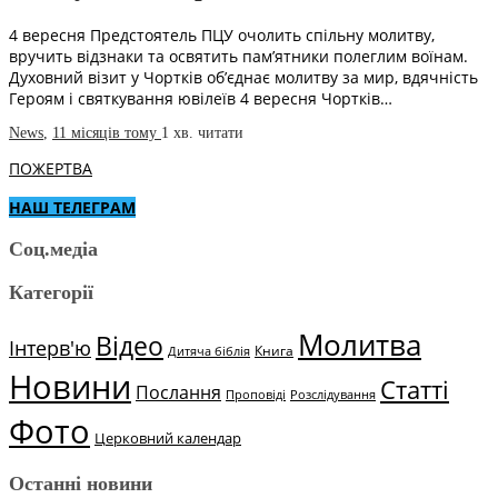
4 вересня Предстоятель ПЦУ очолить спільну молитву,
вручить відзнаки та освятить пам’ятники полеглим воїнам.
Духовний візит у Чортків об’єднає молитву за мир, вдячність
Героям і святкування ювілеїв 4 вересня Чортків…
News
,
11 місяців тому
1 хв.
читати
ПОЖЕРТВА
НАШ ТЕЛЕГРАМ
Соц.медіа
Категорії
Молитва
Відео
Інтерв'ю
Книга
Дитяча біблія
Новини
Статті
Послання
Проповіді
Розслідування
Фото
Церковний календар
Останні новини