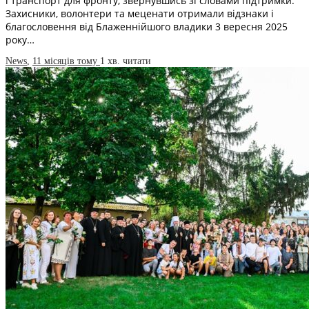
і транспорт для фронту, звернувшись зі словами підтримки.
Захисники, волонтери та меценати отримали відзнаки і
благословення від Блаженнійшого владики 3 вересня 2025
року…
News
,
11 місяців тому
1 хв.
читати