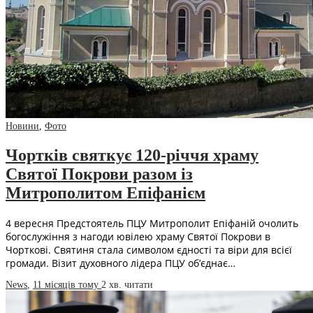
Новини
,
Фото
Чортків святкує 120-річчя храму
Святої Покрови разом із
Митрополитом Епіфанієм
4 вересня Предстоятель ПЦУ Митрополит Епіфаній очолить
богослужіння з нагоди ювілею храму Святої Покрови в
Чорткові. Святиня стала символом єдності та віри для всієї
громади. Візит духовного лідера ПЦУ об’єднає…
News
,
11 місяців тому
2 хв.
читати