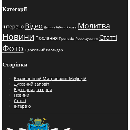
Категорії
Молитва
Відео
Інтерв'ю
Книга
Дитяча біблія
Новини
Статті
Послання
Проповіді
Розслідування
Фото
Церковний календар
Сторінки
Блаженніший Митрополит Мефодій
Духовний заповіт
Від серця до серця
Новини
Статті
Інтерв’ю