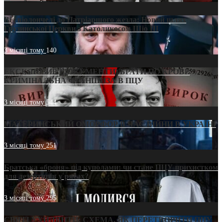
Від віолончелі до Патріаршого жезла: Новий шлях
Грузинської Церкви з Католикосом Шіо III
3 місяці тому
140
ЕКСКЛЮЗИВ (ДОКУМЕНТИ)/БРАТИ ПО КРОВІ:
КРИМІНАЛЬНА ФРАНШИЗА В ПЦУ
3 місяці тому
544
МАТЕРИНСЬКИЙ ОМОРФОР В ЧАС ВІЙНИ В УКРАЇНІ
3 місяці тому
251
Братська «броня» під куполами: чи стане ПЦУ прихистком
для дезертирів у рясах?
3 місяці тому
295
СВЯТІ УХИЛЯНТИ: СХЕМА, ЯК ПЕРЕТВОРИТИ ПЦУ