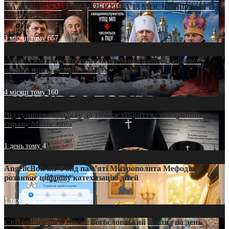
НА «ОФШОР» ДЛЯ ДЕЗЕРТИРА ІЗ МОСКОВСЬКОГО
ПАТРІАРХАТУ
3 місяці тому
657
«Кейс Тихона» у Тернополі: як Молитовний сніданок
оголив кризу довіри в ПЦУ
4 місяці тому
160
Від гучного скандалу до тихого закриття: хто зупинив
справу Мстислава
1 день тому
4
AngelicBot: як Фонд пам’яті Митрополита Мефодія
розвиває цифрову катехизацію дітей
1 тиждень тому
12
Світові лідери в Києві: богословський погляд на день