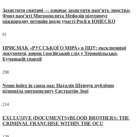
Захистити святині — означає захистити пам’ять людства:
Фонд пам’яті Митрополита Мефодія підтримує
міжнародну петицію щодо участі Росії в ЮНЕСКО
61
ПРИСМАК «РУССЬКОГО МІРА» в ПЦУ: ексклюзивні
документи, вирок і російський слід у Тернопільсько-
Бучацькій єпархії
298
Nemo iudex in causa sua: Наталія Шевчук публічно
відповіла митрополиту Євстратію Зорі
214
EXCLUSIVE (DOCUMENTS)/BLOOD BROTHERS: THE
CRIMINAL FRANCHISE WITHIN THE OCU
129