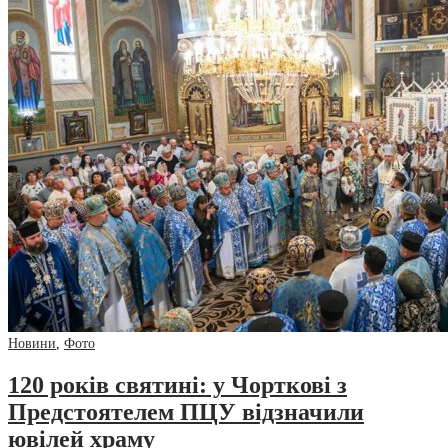
Новини
,
Фото
120 років святині: у Чорткові з
Предстоятелем ПЦУ відзначили
ювілей храму