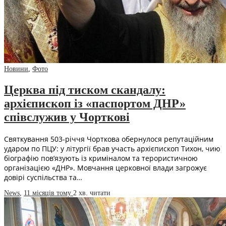
Новини
,
Фото
Церква під тиском скандалу:
архієпископ із «паспортом ДНР»
співслужив у Чорткові
Святкування 503-річчя Чорткова обернулося репутаційним
ударом по ПЦУ: у літургії брав участь архієпископ Тихон, чию
біографію пов’язують із криміналом та терористичною
організацією «ДНР». Мовчання церковної влади загрожує
довірі суспільства та…
News
,
11 місяців тому
2 хв.
читати