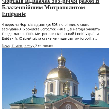
Чортків відзначає 503-річчя разом із
Блаженнійшим Митрополитом
Епіфаніє
4 вересня Чортків відсвяткує 503-тю річницю свого
заснування. Урочисте богослужіння з цієї нагоди очолить
Предстоятель ПЦУ, Митрополит Київський і всієї України
Епіфаній. Ювілей міста стане не лише святом історії, а…
News
,
11 місяців тому
2 хв.
читати