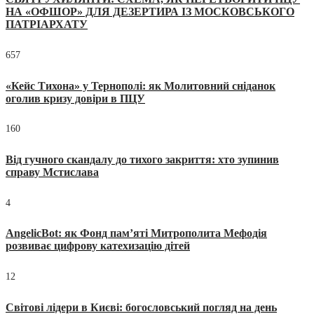
НА «ОФШОР» ДЛЯ ДЕЗЕРТИРА ІЗ МОСКОВСЬКОГО
ПАТРІАРХАТУ
657
«Кейс Тихона» у Тернополі: як Молитовний сніданок
оголив кризу довіри в ПЦУ
160
Від гучного скандалу до тихого закриття: хто зупинив
справу Мстислава
4
AngelicBot: як Фонд пам’яті Митрополита Мефодія
розвиває цифрову катехизацію дітей
12
Світові лідери в Києві: богословський погляд на день