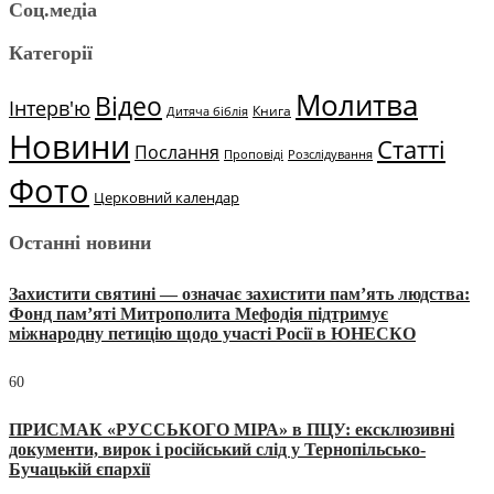
Соц.медіа
Категорії
Молитва
Відео
Інтерв'ю
Книга
Дитяча біблія
Новини
Статті
Послання
Проповіді
Розслідування
Фото
Церковний календар
Останні новини
Захистити святині — означає захистити пам’ять людства:
Фонд пам’яті Митрополита Мефодія підтримує
міжнародну петицію щодо участі Росії в ЮНЕСКО
60
ПРИСМАК «РУССЬКОГО МІРА» в ПЦУ: ексклюзивні
документи, вирок і російський слід у Тернопільсько-
Бучацькій єпархії