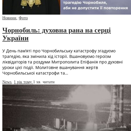
Новини
,
Фото
Чорнобиль: духовна рана на серці
України
У День пам’яті про Чорнобильську катастрофу згадуємо
трагедію, яка змінила хід історії. Вшановуємо героїзм
ліквідаторів та роздуми Митрополита Епіфанія про духовні
уроки цієї події.​ Молитовне вшанування жертв
Чорнобильської катастрофи та…
News
,
1 рік тому
1 хв.
читати