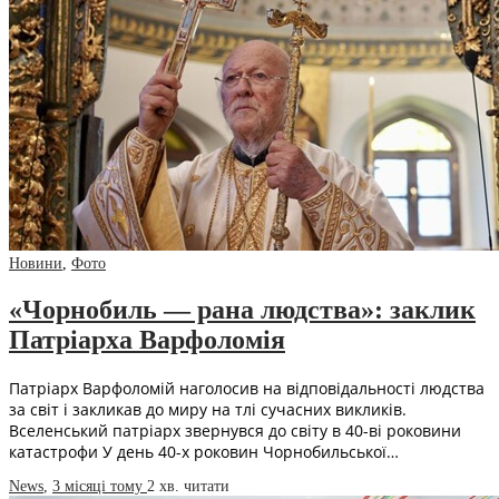
Новини
,
Фото
«Чорнобиль — рана людства»: заклик
Патріарха Варфоломія
Патріарх Варфоломій наголосив на відповідальності людства
за світ і закликав до миру на тлі сучасних викликів.
Вселенський патріарх звернувся до світу в 40-ві роковини
катастрофи У день 40-х роковин Чорнобильської…
News
,
3 місяці тому
2 хв.
читати