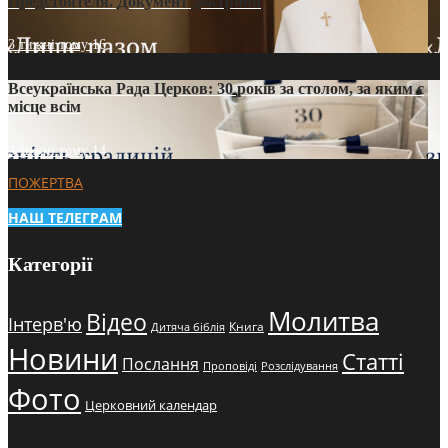
Предстоятеля. Документ доктрини
3 тижні тому
16
Всеукраїнська Рада Церков: 30 років за столом, за яким є
місце всім
3 тижні тому
14
ПОЖЕРТВА
НАШ ТЕЛЕГРАМ
Категорії
Молитва
Відео
Інтерв'ю
Книга
Дитяча біблія
Новини
Статті
Послання
Проповіді
Розслідування
Фото
Церковний календар