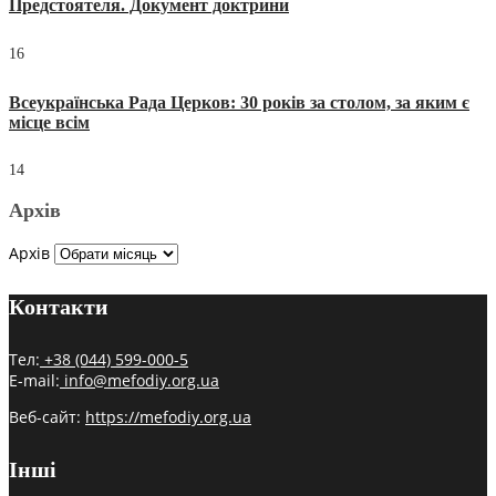
Предстоятеля. Документ доктрини
16
Всеукраїнська Рада Церков: 30 років за столом, за яким є
місце всім
14
Архів
Архів
Контакти
Тел:
+38 (044) 599-000-5
E-mail:
info@mefodiy.org.ua
Веб-сайт:
https://mefodiy.org.ua
Інші