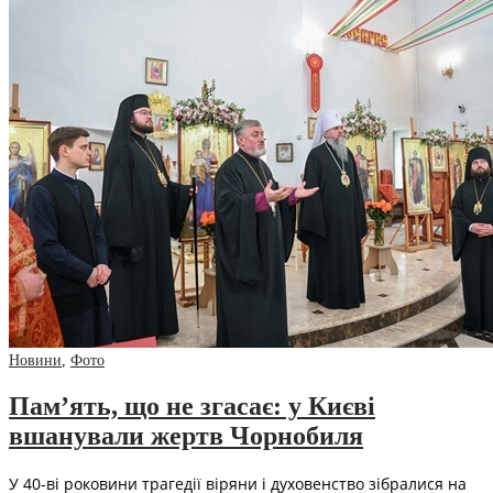
Новини
,
Фото
Пам’ять, що не згасає: у Києві
вшанували жертв Чорнобиля
У 40-ві роковини трагедії віряни і духовенство зібралися на