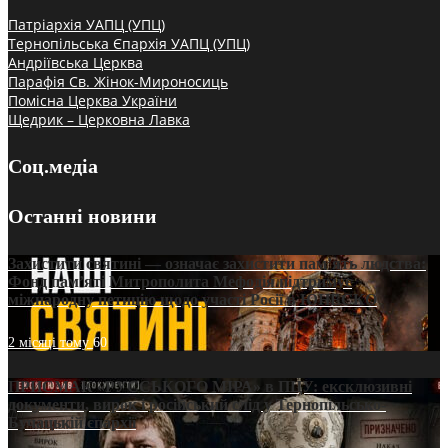
Патріархія УАПЦ (УПЦ)
Тернопільська Єпархія УАПЦ (УПЦ)
Андріївська Церква
Парафія Св. Жінок-Мироносиць
Помісна Церква України
Щедрик – Церковна Лавка
Соц.медіа
Останні новини
Захистити святині — означає захистити пам’ять людства:
Фонд пам’яті Митрополита Мефодія підтримує
міжнародну петицію щодо участі Росії в ЮНЕСКО
2 місяці тому
60
ПРИСМАК «РУССЬКОГО МІРА» в ПЦУ: ексклюзивні
документи, вирок і російський слід у Тернопільсько-
Бучацькій єпархії