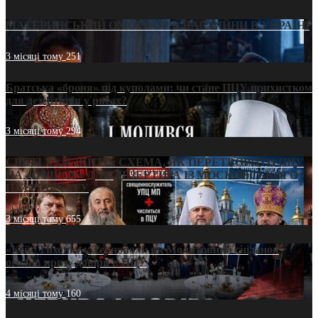
МАТЕРИНСЬКИЙ ОМОРФОР В ЧАС ВІЙНИ В УКРАЇНІ
3 місяці тому
251
Братська «броня» під куполами: чи стане ПЦУ прихистком
для дезертирів у рясах?
3 місяці тому
294
СВЯТІ УХИЛЯНТИ: СХЕМА, ЯК ПЕРЕТВОРИТИ ПЦУ
НА «ОФШОР» ДЛЯ ДЕЗЕРТИРА ІЗ МОСКОВСЬКОГО
ПАТРІАРХАТУ
3 місяці тому
655
«Кейс Тихона» у Тернополі: як Молитовний сніданок
оголив кризу довіри в ПЦУ
4 місяці тому
160