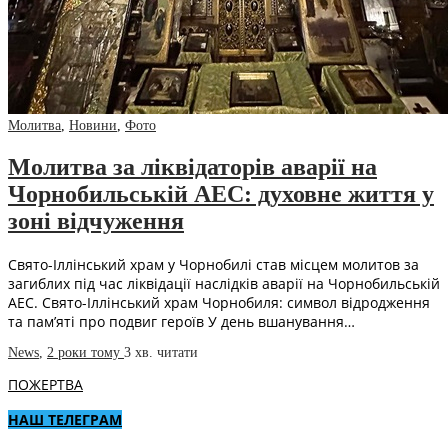
Молитва
,
Новини
,
Фото
Молитва за ліквідаторів аварії на
Чорнобильській АЕС: духовне життя у
зоні відчуження
Свято-Іллінський храм у Чорнобилі став місцем молитов за
загиблих під час ліквідації наслідків аварії на Чорнобильській
АЕС. Свято-Іллінський храм Чорнобиля: символ відродження
та пам’яті про подвиг героїв У день вшанування…
News
,
2 роки тому
3 хв.
читати
ПОЖЕРТВА
НАШ ТЕЛЕГРАМ