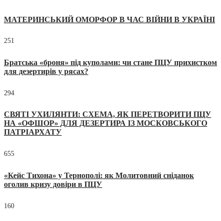
МАТЕРИНСЬКИЙ ОМОРФОР В ЧАС ВІЙНИ В УКРАЇНІ
251
Братська «броня» під куполами: чи стане ПЦУ прихистком
для дезертирів у рясах?
294
СВЯТІ УХИЛЯНТИ: СХЕМА, ЯК ПЕРЕТВОРИТИ ПЦУ
НА «ОФШОР» ДЛЯ ДЕЗЕРТИРА ІЗ МОСКОВСЬКОГО
ПАТРІАРХАТУ
655
«Кейс Тихона» у Тернополі: як Молитовний сніданок
оголив кризу довіри в ПЦУ
160