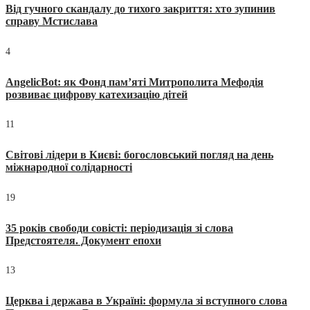
Від гучного скандалу до тихого закриття: хто зупинив
справу Мстислава
4
AngelicBot: як Фонд пам’яті Митрополита Мефодія
розвиває цифрову катехизацію дітей
11
Світові лідери в Києві: богословський погляд на день
міжнародної солідарності
19
35 років свободи совісті: періодизація зі слова
Предстоятеля. Документ епохи
13
Церква і держава в Україні: формула зі вступного слова