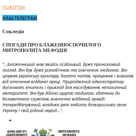
ПОЖЕРТВА
НАШ ТЕЛЕГРАМ
Соц.медіа
СПОГАДИ ПРО БЛАЖЕННОСПОЧИЛОГО
МИТРОПОЛИТА МЕФОДІЯ
“…Блаженніший мав якийсь особливий, дуже пронизливий
погляд. Він був дуже різнобічною та освіченою людиною. Він
цінував українську культуру, багато читав, працював і вимагав
від оточення відданої праці. Природжений адміністратор,
дипломат, вчитель і приклад для наслідування, непохитний
авторитет. Він був дійсно щирою людиною, здатним до
беззавітного служіння, виключно відданий правді.
Непередбачуваний, владика умів любити безкорисливо свою
Україну і свій рідний народ…”.