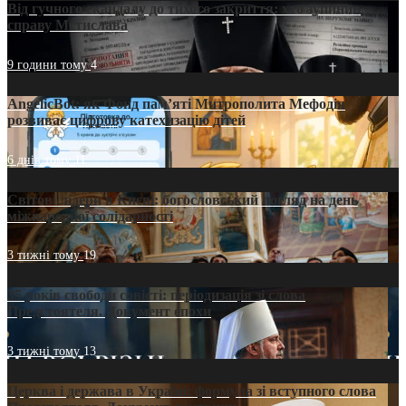
Від гучного скандалу до тихого закриття: хто зупинив
справу Мстислава
9 години тому
4
AngelicBot: як Фонд пам’яті Митрополита Мефодія
розвиває цифрову катехизацію дітей
6 днів тому
11
Світові лідери в Києві: богословський погляд на день
міжнародної солідарності
3 тижні тому
19
35 років свободи совісті: періодизація зі слова
Предстоятеля. Документ епохи
3 тижні тому
13
Церква і держава в Україні: формула зі вступного слова