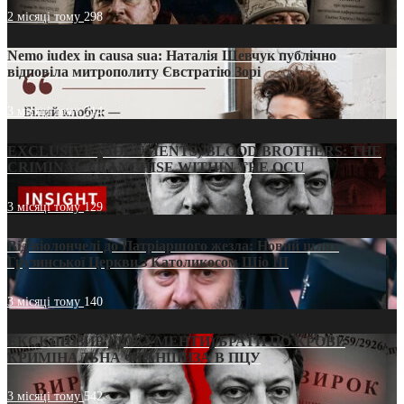
2 місяці тому
298
Nemo iudex in causa sua: Наталія Шевчук публічно
відповіла митрополиту Євстратію Зорі
3 місяці тому
214
EXCLUSIVE (DOCUMENTS)/BLOOD BROTHERS: THE
CRIMINAL FRANCHISE WITHIN THE OCU
3 місяці тому
129
Від віолончелі до Патріаршого жезла: Новий шлях
Грузинської Церкви з Католикосом Шіо III
3 місяці тому
140
ЕКСКЛЮЗИВ (ДОКУМЕНТИ)/БРАТИ ПО КРОВІ:
КРИМІНАЛЬНА ФРАНШИЗА В ПЦУ
3 місяці тому
542