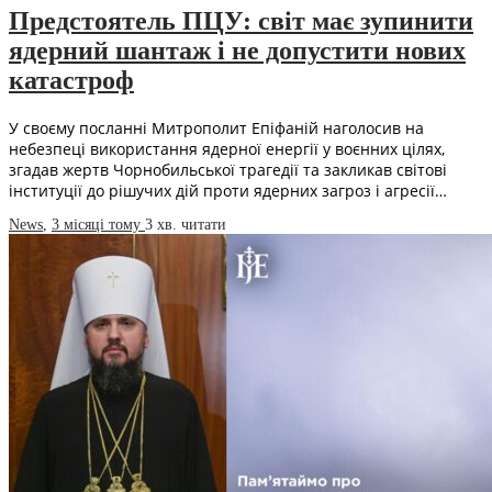
Предстоятель ПЦУ: світ має зупинити
ядерний шантаж і не допустити нових
катастроф
У своєму посланні Митрополит Епіфаній наголосив на
небезпеці використання ядерної енергії у воєнних цілях,
згадав жертв Чорнобильської трагедії та закликав світові
інституції до рішучих дій проти ядерних загроз і агресії…
News
,
3 місяці тому
3 хв.
читати