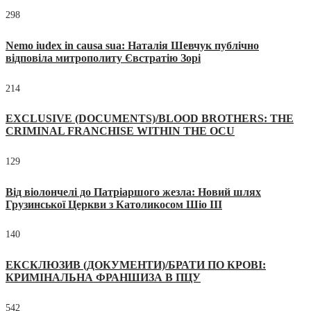
298
Nemo iudex in causa sua: Наталія Шевчук публічно
відповіла митрополиту Євстратію Зорі
214
EXCLUSIVE (DOCUMENTS)/BLOOD BROTHERS: THE
CRIMINAL FRANCHISE WITHIN THE OCU
129
Від віолончелі до Патріаршого жезла: Новий шлях
Грузинської Церкви з Католикосом Шіо III
140
ЕКСКЛЮЗИВ (ДОКУМЕНТИ)/БРАТИ ПО КРОВІ:
КРИМІНАЛЬНА ФРАНШИЗА В ПЦУ
542