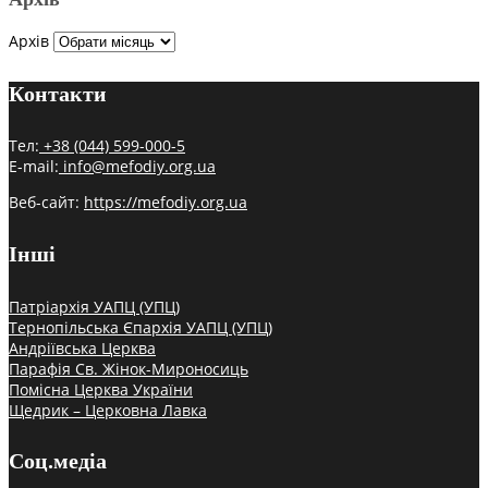
Архів
Контакти
Тел:
+38 (044) 599-000-5
E-mail:
info@mefodiy.org.ua
Веб-сайт:
https://mefodiy.org.ua
Інші
Патріархія УАПЦ (УПЦ)
Тернопільська Єпархія УАПЦ (УПЦ)
Андріївська Церква
Парафія Св. Жінок-Мироносиць
Помісна Церква України
Щедрик – Церковна Лавка
Соц.медіа