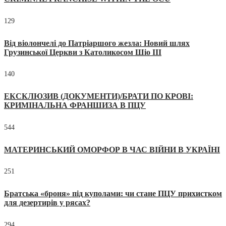
129
Від віолончелі до Патріаршого жезла: Новий шлях
Грузинської Церкви з Католикосом Шіо III
140
ЕКСКЛЮЗИВ (ДОКУМЕНТИ)/БРАТИ ПО КРОВІ:
КРИМІНАЛЬНА ФРАНШИЗА В ПЦУ
544
МАТЕРИНСЬКИЙ ОМОРФОР В ЧАС ВІЙНИ В УКРАЇНІ
251
Братська «броня» під куполами: чи стане ПЦУ прихистком
для дезертирів у рясах?
294