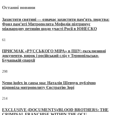
Останні новини
Захистити святині — означає захистити пам’ять людства:
Фонд пам’яті Митрополита Мефодія підтримує
міжнародну петицію щодо участі Росії в ЮНЕСКО
61
ПРИСМАК «РУССЬКОГО МІРА» в ПЦУ: ексклюзивні
документи, вирок і російський слід у Тернопільсько-
Бучацькій єпархії
298
Nemo iudex in causa sua: Наталія Шевчук публічно
відповіла митрополиту Євстратію Зорі
214
EXCLUSIVE (DOCUMENTS)/BLOOD BROTHERS: THE
CRIMINAL FRANCHISE WITHIN THE OCU