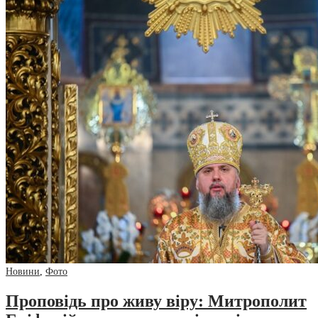
Новини
,
Фото
Проповідь про живу віру: Митрополит