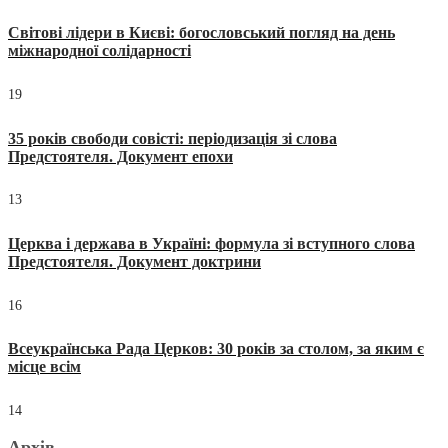
Світові лідери в Києві: богословський погляд на день
міжнародної солідарності
19
35 років свободи совісті: періодизація зі слова
Предстоятеля. Документ епохи
13
Церква і держава в Україні: формула зі вступного слова
Предстоятеля. Документ доктрини
16
Всеукраїнська Рада Церков: 30 років за столом, за яким є
місце всім
14
Архів