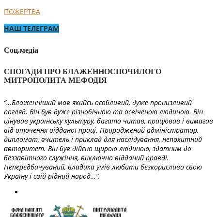
ПОЖЕРТВА
НАШ ТЕЛЕГРАМ
Соц.медіа
СПОГАДИ ПРО БЛАЖЕННОСПОЧИЛОГО
МИТРОПОЛИТА МЕФОДІЯ
“…Блаженніший мав якийсь особливий, дуже пронизливий
погляд. Він був дуже різнобічною та освіченою людиною. Він
цінував українську культуру, багато читав, працював і вимагав
від оточення відданої праці. Природжений адміністратор,
дипломат, вчитель і приклад для наслідування, непохитний
авторитет. Він був дійсно щирою людиною, здатним до
беззавітного служіння, виключно відданий правді.
Непередбачуваний, владика умів любити безкорисливо свою
Україну і свій рідний народ…”.