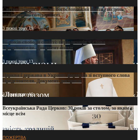
Світові лідери в Києві: богословський погляд на день
міжнародної солідарності
3 тижні тому
19
35 років свободи совісті: періодизація зі слова
Предстоятеля. Документ епохи
3 тижні тому
13
Церква і держава в Україні: формула зі вступного слова
Предстоятеля. Документ доктрини
3 тижні тому
16
Всеукраїнська Рада Церков: 30 років за столом, за яким є
місце всім
3 тижні тому
14
ПОЖЕРТВА