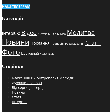
НАШ ТЕЛЕГРАМ
Категорії
Молитва
Відео
Інтерв'ю
Книга
Дитяча біблія
Новини
Статті
Послання
Проповіді
Розслідування
Фото
Церковний календар
Сторінки
Блаженніший Митрополит Мефодій
Духовний заповіт
Від серця до серця
Новини
Статті
Інтерв’ю