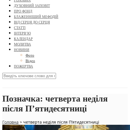
ГОЛОВНА
ДУХОВНИЙ ЗАПОВІТ
ПРО ФОНД
БЛАЖЕННІШИЙ МЕФОДІЙ
ВІД СЕРЦЯ ДО СЕРЦЯ
СТАТТІ
ІНТЕРВ’Ю
КАЛЕНДАР
МОЛИТВА
НОВИНИ
Фото
Відео
ПОЖЕРТВА
Позначка:
четверта неділя
після П’ятидесятниці
Головна
>
четверта неділя після П’ятидесятниці