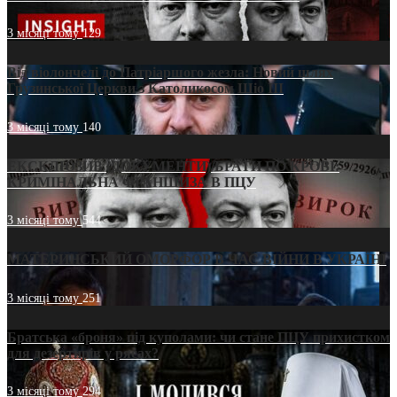
3 місяці тому
129
Від віолончелі до Патріаршого жезла: Новий шлях
Грузинської Церкви з Католикосом Шіо III
3 місяці тому
140
ЕКСКЛЮЗИВ (ДОКУМЕНТИ)/БРАТИ ПО КРОВІ:
КРИМІНАЛЬНА ФРАНШИЗА В ПЦУ
3 місяці тому
544
МАТЕРИНСЬКИЙ ОМОРФОР В ЧАС ВІЙНИ В УКРАЇНІ
3 місяці тому
251
Братська «броня» під куполами: чи стане ПЦУ прихистком
для дезертирів у рясах?
3 місяці тому
294