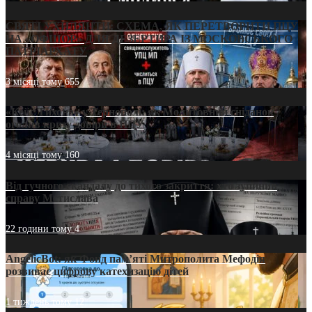
СВЯТІ УХИЛЯНТИ: СХЕМА, ЯК ПЕРЕТВОРИТИ ПЦУ
НА «ОФШОР» ДЛЯ ДЕЗЕРТИРА ІЗ МОСКОВСЬКОГО
ПАТРІАРХАТУ
3 місяці тому
655
«Кейс Тихона» у Тернополі: як Молитовний сніданок
оголив кризу довіри в ПЦУ
4 місяці тому
160
Від гучного скандалу до тихого закриття: хто зупинив
справу Мстислава
22 години тому
4
AngelicBot: як Фонд пам’яті Митрополита Мефодія
розвиває цифрову катехизацію дітей
1 тиждень тому
12