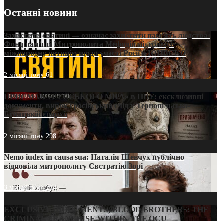
Останні новини
Захистити святині — означає захистити пам’ять людства:
Фонд пам’яті Митрополита Мефодія підтримує
міжнародну петицію щодо участі Росії в ЮНЕСКО
2 місяці тому
61
ПРИСМАК «РУССЬКОГО МІРА» в ПЦУ: ексклюзивні
документи, вирок і російський слід у Тернопільсько-
Бучацькій єпархії
2 місяці тому
298
Nemo iudex in causa sua: Наталія Шевчук публічно
відповіла митрополиту Євстратію Зорі
3 місяці тому
214
EXCLUSIVE (DOCUMENTS)/BLOOD BROTHERS: THE
CRIMINAL FRANCHISE WITHIN THE OCU