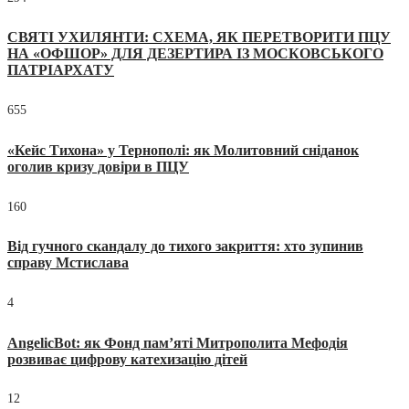
СВЯТІ УХИЛЯНТИ: СХЕМА, ЯК ПЕРЕТВОРИТИ ПЦУ
НА «ОФШОР» ДЛЯ ДЕЗЕРТИРА ІЗ МОСКОВСЬКОГО
ПАТРІАРХАТУ
655
«Кейс Тихона» у Тернополі: як Молитовний сніданок
оголив кризу довіри в ПЦУ
160
Від гучного скандалу до тихого закриття: хто зупинив
справу Мстислава
4
AngelicBot: як Фонд пам’яті Митрополита Мефодія
розвиває цифрову катехизацію дітей
12