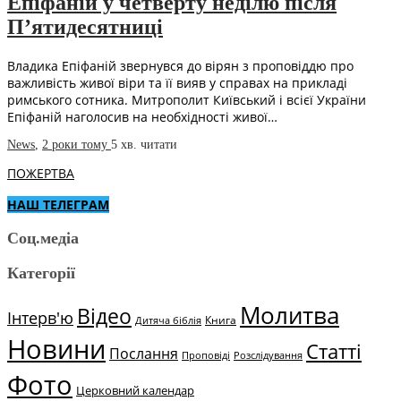
Епіфаній у четверту неділю після
П’ятидесятниці
Владика Епіфаній звернувся до вірян з проповіддю про
важливість живої віри та її вияв у справах на прикладі
римського сотника. Митрополит Київський і всієї України
Епіфаній наголосив на необхідності живої…
News
,
2 роки тому
5 хв.
читати
ПОЖЕРТВА
НАШ ТЕЛЕГРАМ
Соц.медіа
Категорії
Молитва
Відео
Інтерв'ю
Книга
Дитяча біблія
Новини
Статті
Послання
Проповіді
Розслідування
Фото
Церковний календар