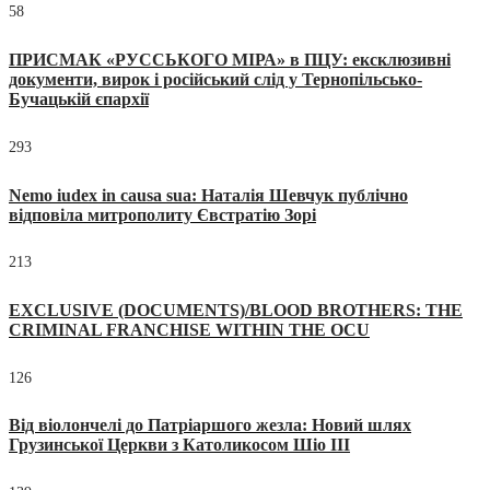
58
ПРИСМАК «РУССЬКОГО МІРА» в ПЦУ: ексклюзивні
документи, вирок і російський слід у Тернопільсько-
Бучацькій єпархії
293
Nemo iudex in causa sua: Наталія Шевчук публічно
відповіла митрополиту Євстратію Зорі
213
EXCLUSIVE (DOCUMENTS)/BLOOD BROTHERS: THE
CRIMINAL FRANCHISE WITHIN THE OCU
126
Від віолончелі до Патріаршого жезла: Новий шлях
Грузинської Церкви з Католикосом Шіо III