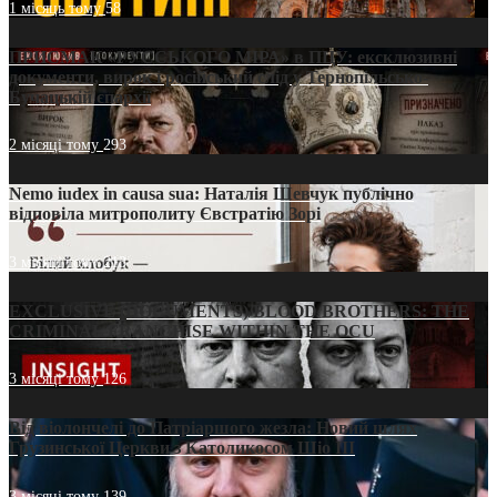
1 місяць тому
58
ПРИСМАК «РУССЬКОГО МІРА» в ПЦУ: ексклюзивні
документи, вирок і російський слід у Тернопільсько-
Бучацькій єпархії
2 місяці тому
293
Nemo iudex in causa sua: Наталія Шевчук публічно
відповіла митрополиту Євстратію Зорі
3 місяці тому
213
EXCLUSIVE (DOCUMENTS)/BLOOD BROTHERS: THE
CRIMINAL FRANCHISE WITHIN THE OCU
3 місяці тому
126
Від віолончелі до Патріаршого жезла: Новий шлях
Грузинської Церкви з Католикосом Шіо III
3 місяці тому
139