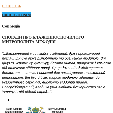
ПОЖЕРТВА
НАШ ТЕЛЕГРАМ
Соц.медіа
СПОГАДИ ПРО БЛАЖЕННОСПОЧИЛОГО
МИТРОПОЛИТА МЕФОДІЯ
“…Блаженніший мав якийсь особливий, дуже пронизливий
погляд. Він був дуже різнобічною та освіченою людиною. Він
цінував українську культуру, багато читав, працював і вимагав
від оточення відданої праці. Природжений адміністратор,
дипломат, вчитель і приклад для наслідування, непохитний
авторитет. Він був дійсно щирою людиною, здатним до
беззавітного служіння, виключно відданий правді.
Непередбачуваний, владика умів любити безкорисливо свою
Україну і свій рідний народ…”.