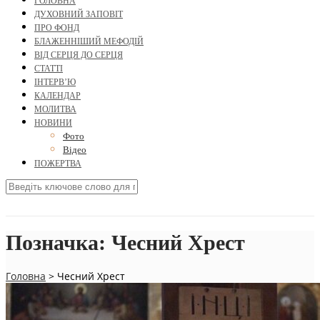
ГОЛОВНА
ДУХОВНИЙ ЗАПОВІТ
ПРО ФОНД
БЛАЖЕННІШИЙ МЕФОДІЙ
ВІД СЕРЦЯ ДО СЕРЦЯ
СТАТТІ
ІНТЕРВ’Ю
КАЛЕНДАР
МОЛИТВА
НОВИНИ
Фото
Відео
ПОЖЕРТВА
Позначка:
Чесний Хрест
Головна
>
Чесний Хрест