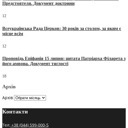
Предстоятеля. Документ доктрини
12
Всеукраїнська Рада Церков: 30 років за столом, за яким є
місце всім
12
Проповідь Епіфанія 15 липня: цитата Патріарха Філарета з
його амвона. Документ тяглості
18
Архів
Архів
Контакти
Тел:
+38 (044) 599-000-5