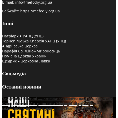
E-mail:
info@mefodiy.org.ua
Веб-сайт:
https://mefodiy.org.ua
Інші
Патріархія УАПЦ (УПЦ)
Тернопільська Єпархія УАПЦ (УПЦ)
Андріївська Церква
Парафія Св. Жінок-Мироносиць
Помісна Церква України
Щедрик – Церковна Лавка
Соц.медіа
Останні новини
Захистити святині — означає захистити пам’ять людства:
Фонд пам’яті Митрополита Мефодія підтримує
міжнародну петицію щодо участі Росії в ЮНЕСКО