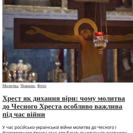
Молитва
,
Новини
,
Фото
Хрест як дихання віри: чому молитва
до Чесного Хреста особливо важлива
під час війни
У час російсько-української війни молитва до Чесного і
Животворчого Хреста стає для багатьох українців джерелом