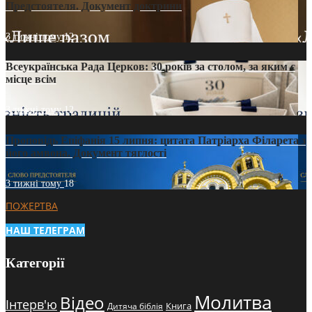
Предстоятеля. Документ доктрини
3 тижні тому
12
Всеукраїнська Рада Церков: 30 років за столом, за яким є
місце всім
3 тижні тому
12
Проповідь Епіфанія 15 липня: цитата Патріарха Філарета з
його амвона. Документ тяглості
3 тижні тому
18
ПОЖЕРТВА
НАШ ТЕЛЕГРАМ
Категорії
Молитва
Відео
Інтерв'ю
Книга
Дитяча біблія