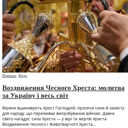
Новини
,
Фото
Воздвиження Чесного Хреста: молитва
за Україну і весь світ
Віряни вшановують Хрест Господній, просячи сили й захисту
для народу, що переживає випробування війною. Давнє
свято нагадує: сила Хреста — у вірі та жертві Христа
Воздвиження Чесного і Животворчого Хреста…