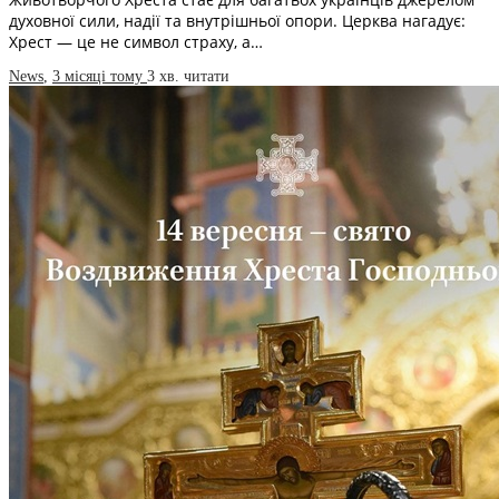
духовної сили, надії та внутрішньої опори. Церква нагадує:
Хрест — це не символ страху, а…
News
,
3 місяці тому
3 хв.
читати