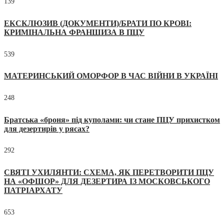
139
ЕКСКЛЮЗИВ (ДОКУМЕНТИ)/БРАТИ ПО КРОВІ:
КРИМІНАЛЬНА ФРАНШИЗА В ПЦУ
539
МАТЕРИНСЬКИЙ ОМОРФОР В ЧАС ВІЙНИ В УКРАЇНІ
248
Братська «броня» під куполами: чи стане ПЦУ прихистком
для дезертирів у рясах?
292
СВЯТІ УХИЛЯНТИ: СХЕМА, ЯК ПЕРЕТВОРИТИ ПЦУ
НА «ОФШОР» ДЛЯ ДЕЗЕРТИРА ІЗ МОСКОВСЬКОГО
ПАТРІАРХАТУ
653