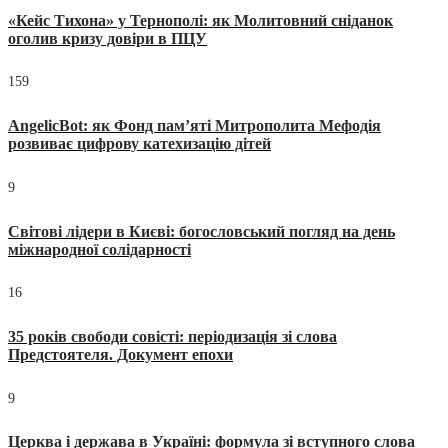
«Кейс Тихона» у Тернополі: як Молитовний сніданок
оголив кризу довіри в ПЦУ
159
AngelicBot: як Фонд пам’яті Митрополита Мефодія
розвиває цифрову катехизацію дітей
9
Світові лідери в Києві: богословський погляд на день
міжнародної солідарності
16
35 років свободи совісті: періодизація зі слова
Предстоятеля. Документ епохи
9
Церква і держава в Україні: формула зі вступного слова