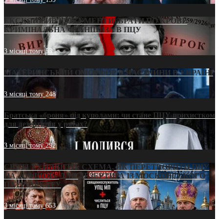
ЕКСКЛЮЗИВ (ДОКУМЕНТИ)/БРАТИ ПО КРОВІ:
КРИМІНАЛЬНА ФРАНШИЗА В ПЦУ
3 місяці тому
539
МАТЕРИНСЬКИЙ ОМОРФОР В ЧАС ВІЙНИ В УКРАЇНІ
3 місяці тому
248
Братська «броня» під куполами: чи стане ПЦУ прихистком
для дезертирів у рясах?
3 місяці тому
292
СВЯТІ УХИЛЯНТИ: СХЕМА, ЯК ПЕРЕТВОРИТИ ПЦУ
НА «ОФШОР» ДЛЯ ДЕЗЕРТИРА ІЗ МОСКОВСЬКОГО
ПАТРІАРХАТУ
3 місяці тому
653