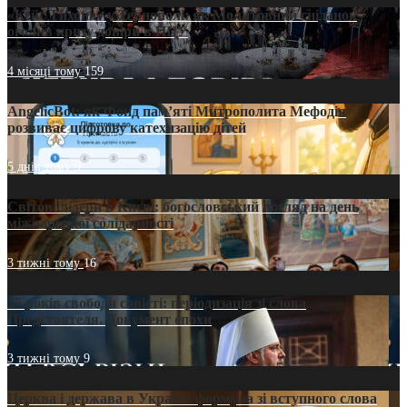
«Кейс Тихона» у Тернополі: як Молитовний сніданок
оголив кризу довіри в ПЦУ
4 місяці тому
159
AngelicBot: як Фонд пам’яті Митрополита Мефодія
розвиває цифрову катехизацію дітей
5 днів тому
9
Світові лідери в Києві: богословський погляд на день
міжнародної солідарності
3 тижні тому
16
35 років свободи совісті: періодизація зі слова
Предстоятеля. Документ епохи
3 тижні тому
9
Церква і держава в Україні: формула зі вступного слова