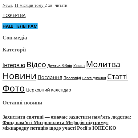
News
,
11 місяців тому
2 хв.
читати
ПОЖЕРТВА
НАШ ТЕЛЕГРАМ
Соц.медіа
Категорії
Молитва
Відео
Інтерв'ю
Книга
Дитяча біблія
Новини
Статті
Послання
Проповіді
Розслідування
Фото
Церковний календар
Останні новини
Захистити святині — означає захистити пам’ять людства:
Фонд пам’яті Митрополита Мефодія підтримує
міжнародну петицію щодо участі Росії в ЮНЕСКО