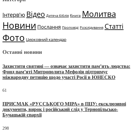
Молитва
Відео
Інтерв'ю
Книга
Дитяча біблія
Новини
Статті
Послання
Проповіді
Розслідування
Фото
Церковний календар
Останні новини
Захистити святині — означає захистити пам’ять людства:
Фонд пам’яті Митрополита Мефодія підтримує
міжнародну петицію щодо участі Росії в ЮНЕСКО
61
ПРИСМАК «РУССЬКОГО МІРА» в ПЦУ: ексклюзивні
документи, вирок і російський слід у Тернопільсько-
Бучацькій єпархії
298