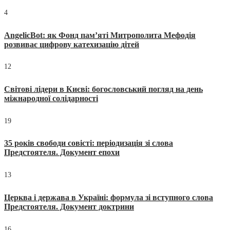
4
AngelicBot: як Фонд пам’яті Митрополита Мефодія
розвиває цифрову катехизацію дітей
12
Світові лідери в Києві: богословський погляд на день
міжнародної солідарності
19
35 років свободи совісті: періодизація зі слова
Предстоятеля. Документ епохи
13
Церква і держава в Україні: формула зі вступного слова
Предстоятеля. Документ доктрини
16