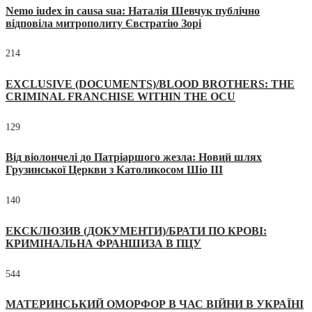
Nemo iudex in causa sua: Наталія Шевчук публічно
відповіла митрополиту Євстратію Зорі
214
EXCLUSIVE (DOCUMENTS)/BLOOD BROTHERS: THE
CRIMINAL FRANCHISE WITHIN THE OCU
129
Від віолончелі до Патріаршого жезла: Новий шлях
Грузинської Церкви з Католикосом Шіо III
140
ЕКСКЛЮЗИВ (ДОКУМЕНТИ)/БРАТИ ПО КРОВІ:
КРИМІНАЛЬНА ФРАНШИЗА В ПЦУ
544
МАТЕРИНСЬКИЙ ОМОРФОР В ЧАС ВІЙНИ В УКРАЇНІ