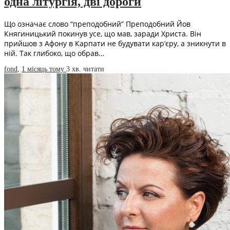
одна літургія, дві дороги
Що означає слово “преподобний” Преподобний Йов
Княгиницький покинув усе, що мав, заради Христа. Він
прийшов з Афону в Карпати не будувати кар’єру, а зникнути в
ній. Так глибоко, що обрав…
fond
,
1 місяць тому
3 хв.
читати