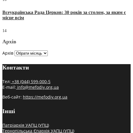
Всеукраїнська Рада Церков: 30 років за столом, за яким є
місце всім
14
Архів
Архів
Контакти
Тел:
+38 (044) 599-000-5
E-mail:
info@mefodiy.org.ua
Веб-сайт:
https://mefodiy.org.ua
Інші
Патріархія УАПЦ (УПЦ)
Тернопільська Єпархія УАПЦ (УПЦ)