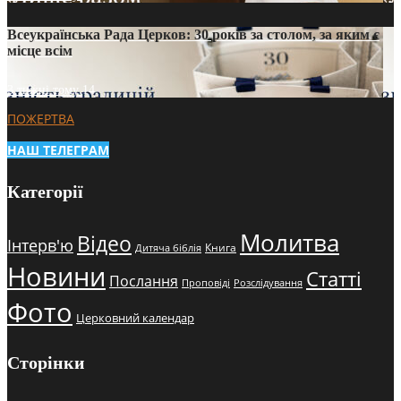
Всеукраїнська Рада Церков: 30 років за столом, за яким є
місце всім
3 тижні тому
14
ПОЖЕРТВА
НАШ ТЕЛЕГРАМ
Категорії
Молитва
Відео
Інтерв'ю
Книга
Дитяча біблія
Новини
Статті
Послання
Проповіді
Розслідування
Фото
Церковний календар
Сторінки