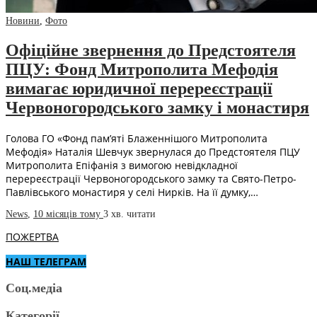
Новини
,
Фото
Офіційне звернення до Предстоятеля
ПЦУ: Фонд Митрополита Мефодія
вимагає юридичної перереєстрації
Червоногородського замку і монастиря
Голова ГО «Фонд пам’яті Блаженнішого Митрополита
Мефодія» Наталія Шевчук звернулася до Предстоятеля ПЦУ
Митрополита Епіфанія з вимогою невідкладної
перереєстрації Червоногородського замку та Свято-Петро-
Павлівського монастиря у селі Нирків. На її думку,…
News
,
10 місяців тому
3 хв.
читати
ПОЖЕРТВА
НАШ ТЕЛЕГРАМ
Соц.медіа
Категорії