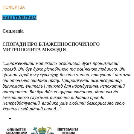
ПОЖЕРТВА
НАШ ТЕЛЕГРАМ
Соц.медіа
СПОГАДИ ПРО БЛАЖЕННОСПОЧИЛОГО
МИТРОПОЛИТА МЕФОДІЯ
“…Блаженніший мав якийсь особливий, дуже пронизливий
погляд. Він був дуже різнобічною та освіченою людиною. Він
цінував українську культуру, багато читав, працював і вимагав
від оточення відданої праці. Природжений адміністратор,
дипломат, вчитель і приклад для наслідування, непохитний
авторитет. Він був дійсно щирою людиною, здатним до
беззавітного служіння, виключно відданий правді.
Непередбачуваний, владика умів любити безкорисливо свою
Україну і свій рідний народ…”.