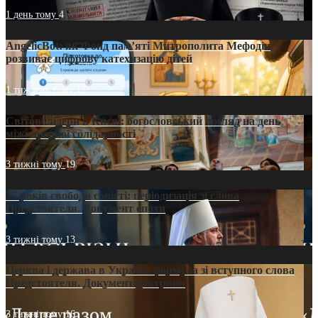
1 день тому
4
AngelicBot: як Фонд пам’яті Митрополита Мефодія
розвиває цифрову катехизацію дітей
1 тиждень тому
12
Світові лідери в Києві: богословський погляд на день
міжнародної солідарності
3 тижні тому
19
35 років свободи совісті: періодизація зі слова
Предстоятеля. Документ епохи
3 тижні тому
13
Церква і держава в Україні: формула зі вступного слова
Предстоятеля. Документ доктрини
3 тижні тому
16