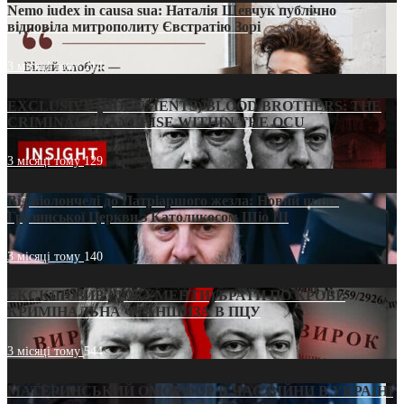
Nemo iudex in causa sua: Наталія Шевчук публічно
відповіла митрополиту Євстратію Зорі
3 місяці тому
214
EXCLUSIVE (DOCUMENTS)/BLOOD BROTHERS: THE
CRIMINAL FRANCHISE WITHIN THE OCU
3 місяці тому
129
Від віолончелі до Патріаршого жезла: Новий шлях
Грузинської Церкви з Католикосом Шіо III
3 місяці тому
140
ЕКСКЛЮЗИВ (ДОКУМЕНТИ)/БРАТИ ПО КРОВІ:
КРИМІНАЛЬНА ФРАНШИЗА В ПЦУ
3 місяці тому
544
МАТЕРИНСЬКИЙ ОМОРФОР В ЧАС ВІЙНИ В УКРАЇНІ