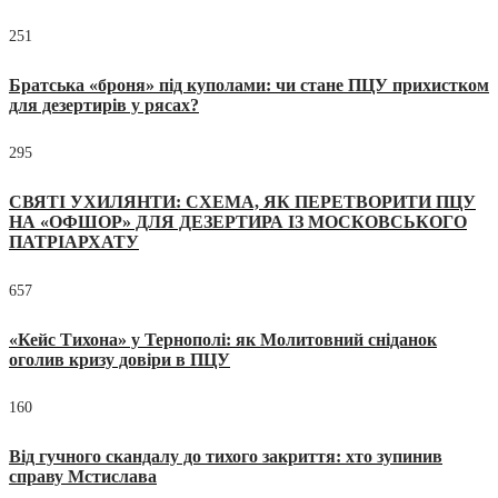
251
Братська «броня» під куполами: чи стане ПЦУ прихистком
для дезертирів у рясах?
295
СВЯТІ УХИЛЯНТИ: СХЕМА, ЯК ПЕРЕТВОРИТИ ПЦУ
НА «ОФШОР» ДЛЯ ДЕЗЕРТИРА ІЗ МОСКОВСЬКОГО
ПАТРІАРХАТУ
657
«Кейс Тихона» у Тернополі: як Молитовний сніданок
оголив кризу довіри в ПЦУ
160
Від гучного скандалу до тихого закриття: хто зупинив
справу Мстислава