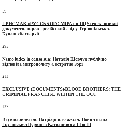
59
ПРИСМАК «РУССЬКОГО МІРА» в ПЦУ: ексклюзивні
документи, вирок і російський слід у Тернопільсько-
Бучацькій єпархії
295
Nemo iudex in causa sua: Наталія Шевчук публічно
відповіла митрополиту Євстратію Зорі
213
EXCLUSIVE (DOCUMENTS)/BLOOD BROTHERS: THE
CRIMINAL FRANCHISE WITHIN THE OCU
127
Від віолончелі до Патріаршого жезла: Новий шлях
Грузинської Церкви з Католикосом Шіо III