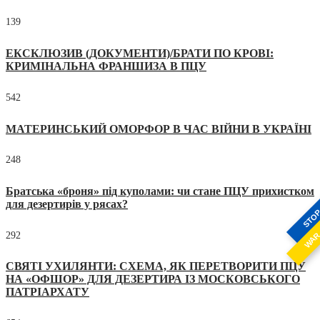
139
ЕКСКЛЮЗИВ (ДОКУМЕНТИ)/БРАТИ ПО КРОВІ:
КРИМІНАЛЬНА ФРАНШИЗА В ПЦУ
542
МАТЕРИНСЬКИЙ ОМОРФОР В ЧАС ВІЙНИ В УКРАЇНІ
248
Братська «броня» під куполами: чи стане ПЦУ прихистком
для дезертирів у рясах?
STO
292
WA
СВЯТІ УХИЛЯНТИ: СХЕМА, ЯК ПЕРЕТВОРИТИ ПЦУ
НА «ОФШОР» ДЛЯ ДЕЗЕРТИРА ІЗ МОСКОВСЬКОГО
ПАТРІАРХАТУ