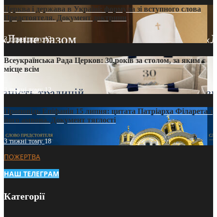
Церква і держава в Україні: формула зі вступного слова
Предстоятеля. Документ доктрини
3 тижні тому
13
Всеукраїнська Рада Церков: 30 років за столом, за яким є
місце всім
3 тижні тому
12
Проповідь Епіфанія 15 липня: цитата Патріарха Філарета з
його амвона. Документ тяглості
3 тижні тому
18
ПОЖЕРТВА
НАШ ТЕЛЕГРАМ
Категорії