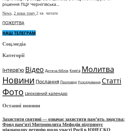
рішення ПЦУ Чернігівська…
News
,
2 роки тому
2 хв.
читати
ПОЖЕРТВА
НАШ ТЕЛЕГРАМ
Соц.медіа
Категорії
Молитва
Відео
Інтерв'ю
Книга
Дитяча біблія
Новини
Статті
Послання
Проповіді
Розслідування
Фото
Церковний календар
Останні новини
Захистити святині — означає захистити пам’ять людства:
Фонд пам’яті Митрополита Мефодія підтримує
міжнародну петицію щодо участі Росії в ЮНЕСКО