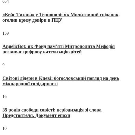
654
«Кейс Тихона» у Тернополі: як Молитовний сніданок
оголив кризу довіри в ПЦУ
159
AngelicBot: як Фонд пам’яті Митрополита Мефодія
розвиває цифрову катехизацію дітей
9
Світові лідери в Києві: богословський погляд на день
міжнародної солідарності
16
35 років свободи совісті: періодизація зі слова
Предстоятеля. Документ епохи
10