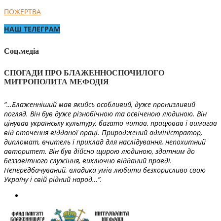
ПОЖЕРТВА
НАШ ТЕЛЕГРАМ
Соц.медіа
СПОГАДИ ПРО БЛАЖЕННОСПОЧИЛОГО
МИТРОПОЛИТА МЕФОДІЯ
“…Блаженніший мав якийсь особливий, дуже пронизливий
погляд. Він був дуже різнобічною та освіченою людиною. Він
цінував українську культуру, багато читав, працював і вимагав
від оточення відданої праці. Природжений адміністратор,
дипломат, вчитель і приклад для наслідування, непохитний
авторитет. Він був дійсно щирою людиною, здатним до
беззавітного служіння, виключно відданий правді.
Непередбачуваний, владика умів любити безкорисливо свою
Україну і свій рідний народ…”.