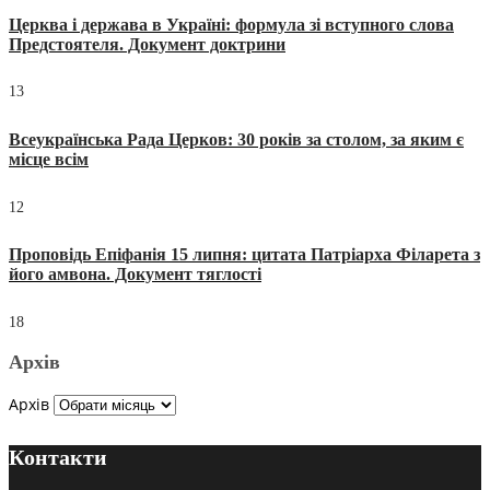
Церква і держава в Україні: формула зі вступного слова
Предстоятеля. Документ доктрини
13
Всеукраїнська Рада Церков: 30 років за столом, за яким є
місце всім
12
Проповідь Епіфанія 15 липня: цитата Патріарха Філарета з
його амвона. Документ тяглості
18
Архів
Архів
Контакти