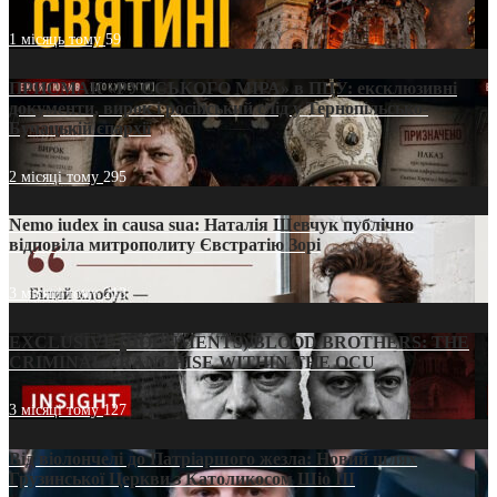
1 місяць тому
59
ПРИСМАК «РУССЬКОГО МІРА» в ПЦУ: ексклюзивні
документи, вирок і російський слід у Тернопільсько-
Бучацькій єпархії
2 місяці тому
295
Nemo iudex in causa sua: Наталія Шевчук публічно
відповіла митрополиту Євстратію Зорі
3 місяці тому
213
EXCLUSIVE (DOCUMENTS)/BLOOD BROTHERS: THE
CRIMINAL FRANCHISE WITHIN THE OCU
3 місяці тому
127
Від віолончелі до Патріаршого жезла: Новий шлях
Грузинської Церкви з Католикосом Шіо III