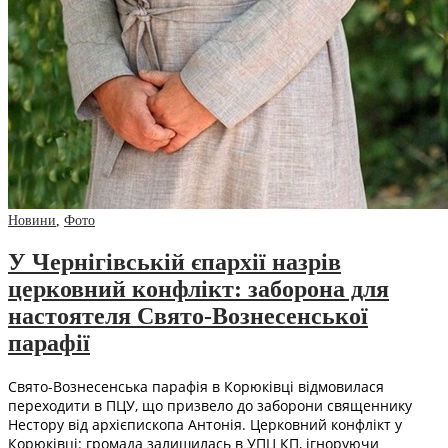
Новини
,
Фото
У Чернігівській єпархії назрів
церковний конфлікт: заборона для
настоятеля Свято-Вознесенської
парафії
Свято-Вознесенська парафія в Корюківці відмовилася
переходити в ПЦУ, що призвело до заборони священнику
Нестору від архієпископа Антонія. Церковний конфлікт у
Корюківці: громада залишилась в УПЦ КП, ігноруючи