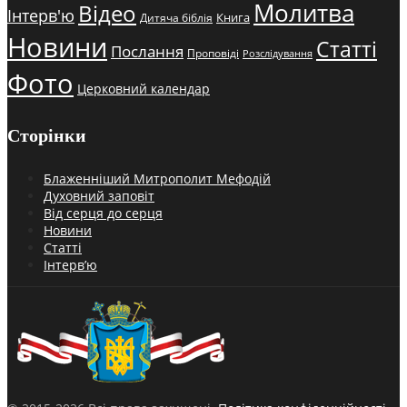
Молитва
Відео
Інтерв'ю
Книга
Дитяча біблія
Новини
Статті
Послання
Проповіді
Розслідування
Фото
Церковний календар
Сторінки
Блаженніший Митрополит Мефодій
Духовний заповіт
Від серця до серця
Новини
Статті
Інтерв’ю