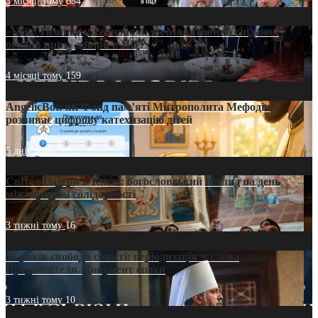
3 місяці тому
654
«Кейс Тихона» у Тернополі: як Молитовний сніданок
оголив кризу довіри в ПЦУ
4 місяці тому
159
AngelicBot: як Фонд пам’яті Митрополита Мефодія
розвиває цифрову катехизацію дітей
5 днів тому
9
Світові лідери в Києві: богословський погляд на день
міжнародної солідарності
3 тижні тому
16
35 років свободи совісті: періодизація зі слова
Предстоятеля. Документ епохи
3 тижні тому
10