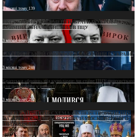
3 місяці тому
139
ЕКСКЛЮЗИВ (ДОКУМЕНТИ)/БРАТИ ПО КРОВІ:
КРИМІНАЛЬНА ФРАНШИЗА В ПЦУ
3 місяці тому
542
МАТЕРИНСЬКИЙ ОМОРФОР В ЧАС ВІЙНИ В УКРАЇНІ
3 місяці тому
248
Братська «броня» під куполами: чи стане ПЦУ прихистком
для дезертирів у рясах?
3 місяці тому
292
СВЯТІ УХИЛЯНТИ: СХЕМА, ЯК ПЕРЕТВОРИТИ ПЦУ
НА «ОФШОР» ДЛЯ ДЕЗЕРТИРА ІЗ МОСКОВСЬКОГО
ПАТРІАРХАТУ