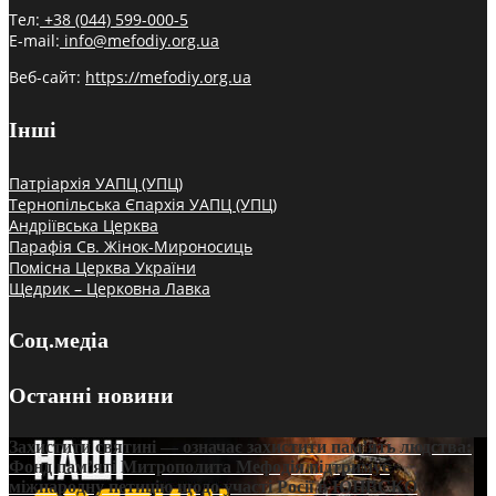
Тел:
+38 (044) 599-000-5
E-mail:
info@mefodiy.org.ua
Веб-сайт:
https://mefodiy.org.ua
Інші
Патріархія УАПЦ (УПЦ)
Тернопільська Єпархія УАПЦ (УПЦ)
Андріївська Церква
Парафія Св. Жінок-Мироносиць
Помісна Церква України
Щедрик – Церковна Лавка
Соц.медіа
Останні новини
Захистити святині — означає захистити пам’ять людства:
Фонд пам’яті Митрополита Мефодія підтримує
міжнародну петицію щодо участі Росії в ЮНЕСКО