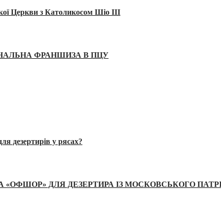
кої Церкви з Католикосом Шіо III
ІНАЛЬНА ФРАНШИЗА В ПЦУ
ля дезертирів у рясах?
А «ОФШОР» ДЛЯ ДЕЗЕРТИРА ІЗ МОСКОВСЬКОГО ПАТР