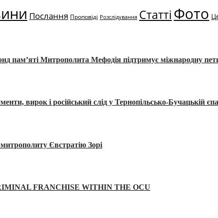
вини
Фото
Статті
Послання
Ц
Проповіді
Розслідування
Фонд пам’яті Митрополита Мефодія підтримує міжнародну пе
, вирок і російський слід у Тернопільсько-Бучацькій єпа
а митрополиту Євстратію Зорі
IMINAL FRANCHISE WITHIN THE OCU