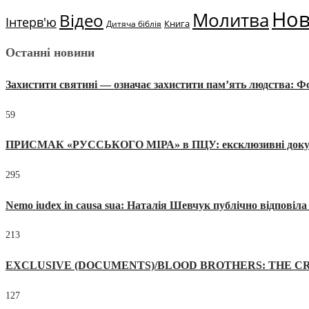
Но
Молитва
Відео
Інтерв'ю
Книга
Дитяча біблія
Останні новини
Захистити святині — означає захистити пам’ять людства: 
59
ПРИСМАК «РУССЬКОГО МІРА» в ПЦУ: ексклюзивні документи
295
Nemo iudex in causa sua: Наталія Шевчук публічно відповіл
213
EXCLUSIVE (DOCUMENTS)/BLOOD BROTHERS: THE CR
127