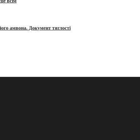
сце всім
його амвона. Документ тяглості