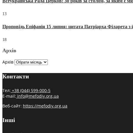
Всеукраїнська Рада Церков: 30 років за столом, за яким є мі
13
Проповідь Епіфанія 15 липня: цитата Патріарха Філарета з 
18
Архів
Архів
Контакти
Тел:
+38 (044) 599-000-5
E-mail:
info@mefodiy.org.ua
Веб-сайт:
https://mefodiy.org.ua
Інші