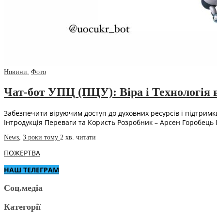
Новини
,
Фото
Чат-бот УПЦ (ПЦУ): Віра і Технологія 
Забезпечити віруючим доступ до духовних ресурсів і підтримк
Інтродукція Переваги та Користь Розробник – Арсен Горобець 
News
,
3 роки тому
2 хв.
читати
ПОЖЕРТВА
НАШ ТЕЛЕГРАМ
Соц.медіа
Категорії