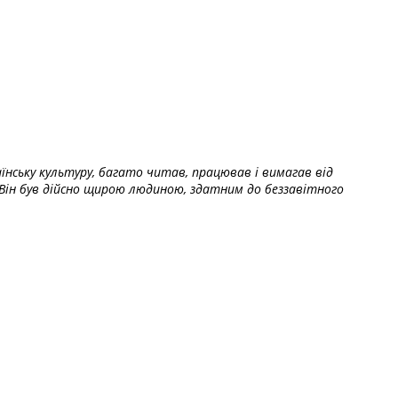
їнську культуру, багато читав, працював і вимагав від
Він був дійсно щирою людиною, здатним до беззавітного