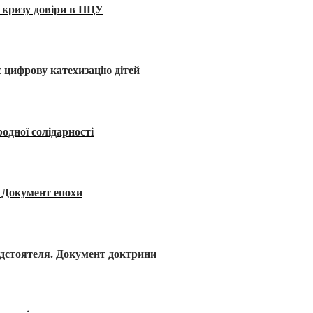
 кризу довіри в ПЦУ
 цифрову катехизацію дітей
одної солідарності
я. Документ епохи
редстоятеля. Документ доктрини