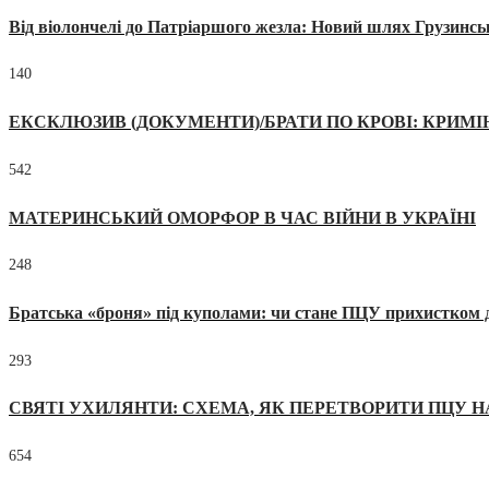
Від віолончелі до Патріаршого жезла: Новий шлях Грузинсь
140
ЕКСКЛЮЗИВ (ДОКУМЕНТИ)/БРАТИ ПО КРОВІ: КРИМ
542
МАТЕРИНСЬКИЙ ОМОРФОР В ЧАС ВІЙНИ В УКРАЇНІ
248
Братська «броня» під куполами: чи стане ПЦУ прихистком д
293
СВЯТІ УХИЛЯНТИ: СХЕМА, ЯК ПЕРЕТВОРИТИ ПЦУ Н
654