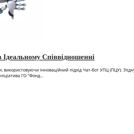
в Ідеальному Співвідношенні
и, використовуючи інноваційний підхід Чат-бот УПЦ (ПЦУ): З’є
Ініціатива ГО “Фонд…