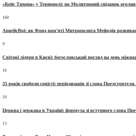
«Кейс Тихона» у Тернополі: як Молитовний сніданок оголив
160
AngelicBot: як Фонд пам’яті Митрополита Мефодія розвиває
9
Світові лідери в Києві: богословський погляд на день міжнар
16
35 років свободи совісті: періодизація зі слова Предстоятел
10
Церква і держава в Україні: формула зі вступного слова П
13