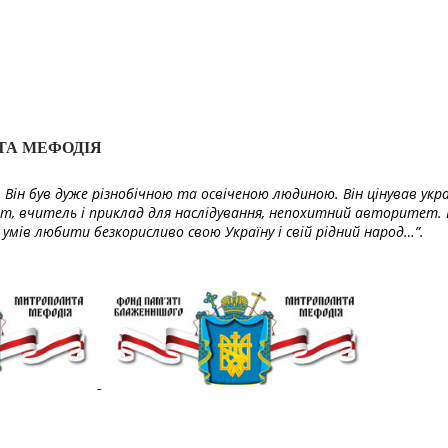
ТА МЕФОДІЯ
Він був дуже різнобічною та освіченою людиною. Він цінував укра
т, вчитель і приклад для наслідування, непохитний авторитет. 
умів любити безкорисливо свою Україну і свій рідний народ…”.