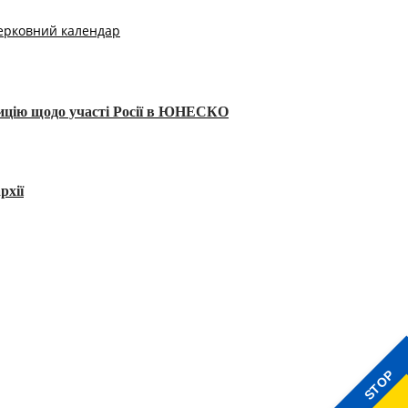
ерковний календар
тицію щодо участі Росії в ЮНЕСКО
рхії
STOP