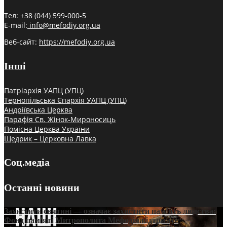
Тел:
+38 (044) 599-000-5
E-mail:
info@mefodiy.org.ua
Веб-сайт:
https://mefodiy.org.ua
Інші
Патріархія УАПЦ (УПЦ)
Тернопільська Єпархія УАПЦ (УПЦ)
Андріївська Церква
Парафія Св. Жінок-Мироносиць
Помісна Церква України
Щедрик – Церковна Лавка
Соц.медіа
Останні новини
Захистити святині — означає захистити пам’ять людства:
Фонд пам’яті Митрополита Мефодія підтримує