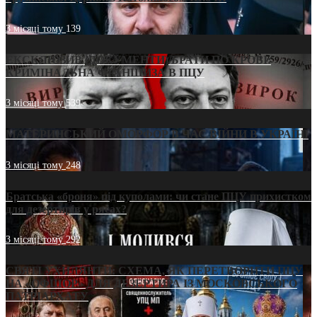
3 місяці тому
139
ЕКСКЛЮЗИВ (ДОКУМЕНТИ)/БРАТИ ПО КРОВІ:
КРИМІНАЛЬНА ФРАНШИЗА В ПЦУ
3 місяці тому
539
МАТЕРИНСЬКИЙ ОМОРФОР В ЧАС ВІЙНИ В УКРАЇНІ
3 місяці тому
248
Братська «броня» під куполами: чи стане ПЦУ прихистком
для дезертирів у рясах?
3 місяці тому
292
СВЯТІ УХИЛЯНТИ: СХЕМА, ЯК ПЕРЕТВОРИТИ ПЦУ
НА «ОФШОР» ДЛЯ ДЕЗЕРТИРА ІЗ МОСКОВСЬКОГО
ПАТРІАРХАТУ