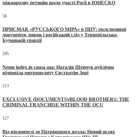
міжнародну петицію щодо участі Росії в ЮНЕСКО
58
ПРИСМАК «РУССЬКОГО МІРА» в ПЦУ: ексклюзивні
документи, вирок і російський слід у Тернопільсько-
Бучацькій єпархії
295
Nemo iudex in causa sua: Наталія Шевчук публічно
відповіла митрополиту Євстратію Зорі
213
EXCLUSIVE (DOCUMENTS)/BLOOD BROTHERS: THE
CRIMINAL FRANCHISE WITHIN THE OCU
127
Від віолончелі до Патріаршого жезла: Новий шлях