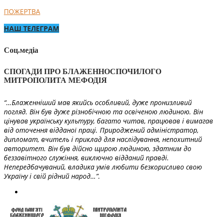
ПОЖЕРТВА
НАШ ТЕЛЕГРАМ
Соц.медіа
СПОГАДИ ПРО БЛАЖЕННОСПОЧИЛОГО
МИТРОПОЛИТА МЕФОДІЯ
“…Блаженніший мав якийсь особливий, дуже пронизливий
погляд. Він був дуже різнобічною та освіченою людиною. Він
цінував українську культуру, багато читав, працював і вимагав
від оточення відданої праці. Природжений адміністратор,
дипломат, вчитель і приклад для наслідування, непохитний
авторитет. Він був дійсно щирою людиною, здатним до
беззавітного служіння, виключно відданий правді.
Непередбачуваний, владика умів любити безкорисливо свою
Україну і свій рідний народ…”.