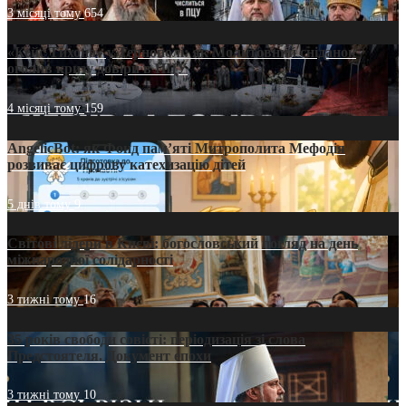
3 місяці тому
654
«Кейс Тихона» у Тернополі: як Молитовний сніданок
оголив кризу довіри в ПЦУ
4 місяці тому
159
AngelicBot: як Фонд пам’яті Митрополита Мефодія
розвиває цифрову катехизацію дітей
5 днів тому
9
Світові лідери в Києві: богословський погляд на день
міжнародної солідарності
3 тижні тому
16
35 років свободи совісті: періодизація зі слова
Предстоятеля. Документ епохи
3 тижні тому
10