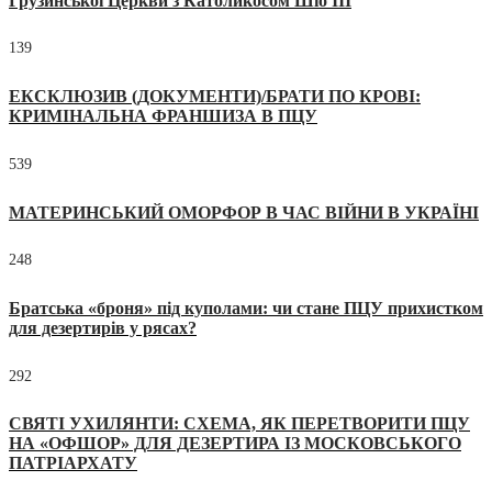
Грузинської Церкви з Католикосом Шіо III
139
ЕКСКЛЮЗИВ (ДОКУМЕНТИ)/БРАТИ ПО КРОВІ:
КРИМІНАЛЬНА ФРАНШИЗА В ПЦУ
539
МАТЕРИНСЬКИЙ ОМОРФОР В ЧАС ВІЙНИ В УКРАЇНІ
248
Братська «броня» під куполами: чи стане ПЦУ прихистком
для дезертирів у рясах?
292
СВЯТІ УХИЛЯНТИ: СХЕМА, ЯК ПЕРЕТВОРИТИ ПЦУ
НА «ОФШОР» ДЛЯ ДЕЗЕРТИРА ІЗ МОСКОВСЬКОГО
ПАТРІАРХАТУ