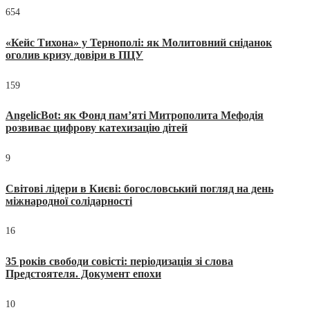
654
«Кейс Тихона» у Тернополі: як Молитовний сніданок
оголив кризу довіри в ПЦУ
159
AngelicBot: як Фонд пам’яті Митрополита Мефодія
розвиває цифрову катехизацію дітей
9
Світові лідери в Києві: богословський погляд на день
міжнародної солідарності
16
35 років свободи совісті: періодизація зі слова
Предстоятеля. Документ епохи
10