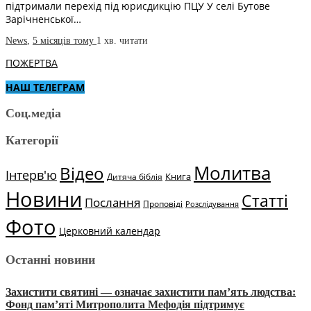
підтримали перехід під юрисдикцію ПЦУ У селі Бутове
Зарічненської…
News
,
5 місяців тому
1 хв.
читати
ПОЖЕРТВА
НАШ ТЕЛЕГРАМ
Соц.медіа
Категорії
Молитва
Відео
Інтерв'ю
Книга
Дитяча біблія
Новини
Статті
Послання
Проповіді
Розслідування
Фото
Церковний календар
Останні новини
Захистити святині — означає захистити пам’ять людства:
Фонд пам’яті Митрополита Мефодія підтримує