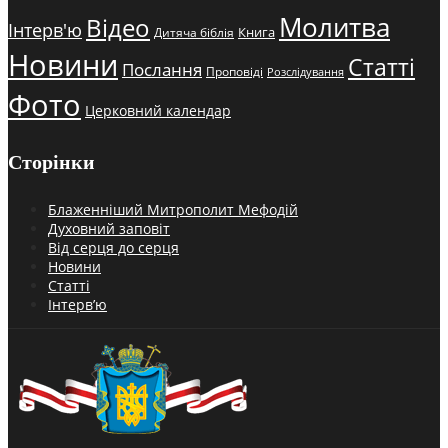
Молитва
Відео
Інтерв'ю
Книга
Дитяча біблія
Новини
Статті
Послання
Проповіді
Розслідування
Фото
Церковний календар
Сторінки
Блаженніший Митрополит Мефодій
Духовний заповіт
Від серця до серця
Новини
Статті
Інтерв’ю