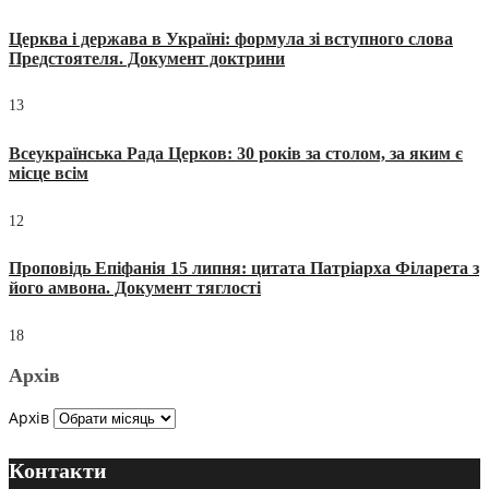
Церква і держава в Україні: формула зі вступного слова
Предстоятеля. Документ доктрини
13
Всеукраїнська Рада Церков: 30 років за столом, за яким є
місце всім
12
Проповідь Епіфанія 15 липня: цитата Патріарха Філарета з
його амвона. Документ тяглості
18
Архів
Архів
Контакти