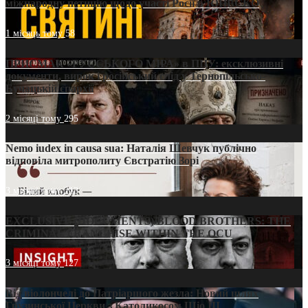
міжнародну петицію щодо участі Росії в ЮНЕСКО
1 місяць тому
58
ПРИСМАК «РУССЬКОГО МІРА» в ПЦУ: ексклюзивні
документи, вирок і російський слід у Тернопільсько-
Бучацькій єпархії
2 місяці тому
295
Nemo iudex in causa sua: Наталія Шевчук публічно
відповіла митрополиту Євстратію Зорі
3 місяці тому
213
EXCLUSIVE (DOCUMENTS)/BLOOD BROTHERS: THE
CRIMINAL FRANCHISE WITHIN THE OCU
3 місяці тому
127
Від віолончелі до Патріаршого жезла: Новий шлях
Грузинської Церкви з Католикосом Шіо III