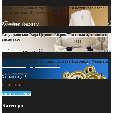
Церква і держава в Україні: формула зі вступного слова
Предстоятеля. Документ доктрини
3 тижні тому
13
Всеукраїнська Рада Церков: 30 років за столом, за яким є
місце всім
3 тижні тому
12
Проповідь Епіфанія 15 липня: цитата Патріарха Філарета з
його амвона. Документ тяглості
3 тижні тому
18
ПОЖЕРТВА
НАШ ТЕЛЕГРАМ
Категорії