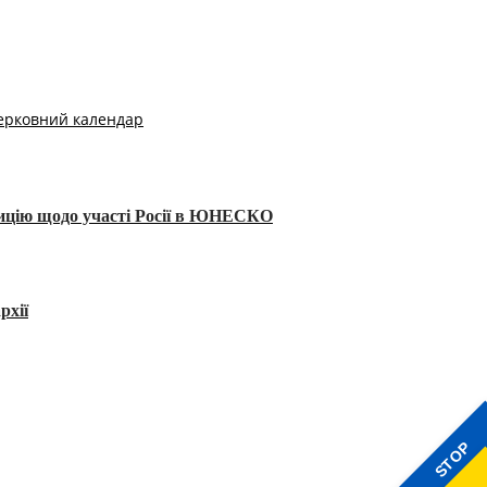
ерковний календар
тицію щодо участі Росії в ЮНЕСКО
рхії
STOP