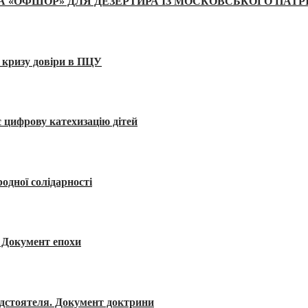
А «ОФШОР» ДЛЯ ДЕЗЕРТИРА ІЗ МОСКОВСЬКОГО ПАТР
 кризу довіри в ПЦУ
 цифрову катехизацію дітей
одної солідарності
я. Документ епохи
редстоятеля. Документ доктрини