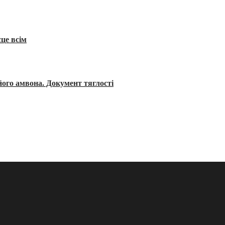
сце всім
його амвона. Документ тяглості