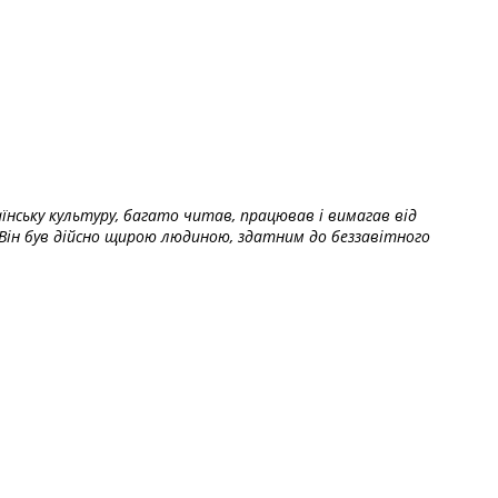
їнську культуру, багато читав, працював і вимагав від
Він був дійсно щирою людиною, здатним до беззавітного