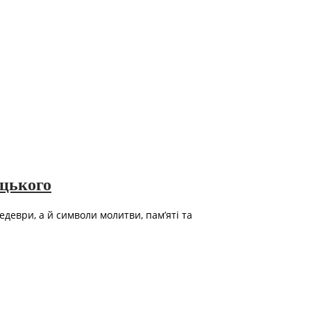
оцького
деври, а й символи молитви, пам’яті та