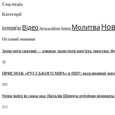
Соц.медіа
Категорії
Но
Молитва
Відео
Інтерв'ю
Книга
Дитяча біблія
Останні новини
Захистити святині — означає захистити пам’ять людства: 
58
ПРИСМАК «РУССЬКОГО МІРА» в ПЦУ: ексклюзивні документи
295
Nemo iudex in causa sua: Наталія Шевчук публічно відповіл
213