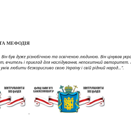
ТА МЕФОДІЯ
Він був дуже різнобічною та освіченою людиною. Він цінував укра
т, вчитель і приклад для наслідування, непохитний авторитет. 
умів любити безкорисливо свою Україну і свій рідний народ…”.