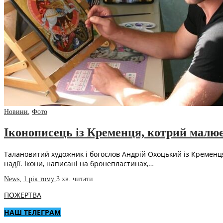
Новини
,
Фото
Іконописець із Кременця, котрий малює
Талановитий художник і богослов Андрій Охоцький із Кременця 
надії. Ікони, написані на бронепластинах,…
News
,
1 рік тому
3 хв.
читати
ПОЖЕРТВА
НАШ ТЕЛЕГРАМ