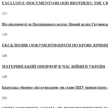
EXCLUSIVE (DOCUMENTS)/BLOOD BROTHERS: THE CR
127
Від віолончелі до Патріаршого жезла: Новий шлях Грузинсь
139
ЕКСКЛЮЗИВ (ДОКУМЕНТИ)/БРАТИ ПО КРОВІ: КРИМ
540
МАТЕРИНСЬКИЙ ОМОРФОР В ЧАС ВІЙНИ В УКРАЇНІ
248
Братська «броня» під куполами: чи стане ПЦУ прихистком д
292