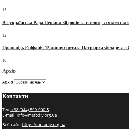
13
Всеукраїнська Рада Церков: 30 років за столом, за яким є мі
12
Проповідь Епіфанія 15 липня: цитата Патріарха Філарета з 
18
Архів
Архів
Контакти
Тел:
+38 (044) 599-000-5
E-mail:
info@mefodiy.org.ua
Веб-сайт:
https://mefodiy.org.ua