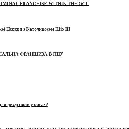
IMINAL FRANCHISE WITHIN THE OCU
кої Церкви з Католикосом Шіо III
ІНАЛЬНА ФРАНШИЗА В ПЦУ
ля дезертирів у рясах?