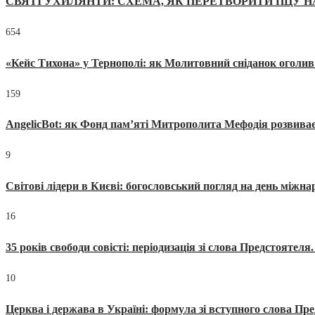
СВЯТІ УХИЛЯНТИ: СХЕМА, ЯК ПЕРЕТВОРИТИ ПЦУ Н
654
«Кейс Тихона» у Тернополі: як Молитовний сніданок оголив
159
AngelicBot: як Фонд пам’яті Митрополита Мефодія розвиває
9
Світові лідери в Києві: богословський погляд на день міжнар
16
35 років свободи совісті: періодизація зі слова Предстоятел
10
Церква і держава в Україні: формула зі вступного слова П