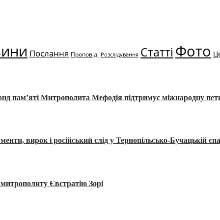
вини
Фото
Статті
Послання
Ц
Проповіді
Розслідування
Фонд пам’яті Митрополита Мефодія підтримує міжнародну пе
, вирок і російський слід у Тернопільсько-Бучацькій єпа
а митрополиту Євстратію Зорі