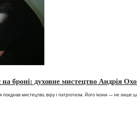
 на броні: духовне мистецтво Андрія Ох
поєднав мистецтво, віру і патріотизм. Його ікони — не лише ше