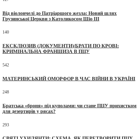
Від віолончелі до Патріаршого жезла: Новий шлях
Грузинської Церкви з Католикосом Шіо III
140
ЕКСКЛЮЗИВ (ДОКУМЕНТИ)/БРАТИ ПО КРОВІ:
КРИМІНАЛЬНА ФРАНШИЗА В ПЦУ
542
МАТЕРИНСЬКИЙ ОМОРФОР В ЧАС ВІЙНИ В УКРАЇНІ
248
Братська «броня» під куполами: чи стане ПЦУ прихистком
для дезертирів у рясах?
293
СВЯТІ УХИЛЯНТИ: СХЕМА, ЯК ПЕРЕТВОРИТИ ПЦУ