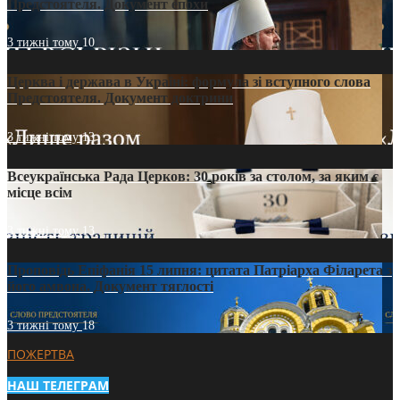
Предстоятеля. Документ епохи
3 тижні тому
10
Церква і держава в Україні: формула зі вступного слова
Предстоятеля. Документ доктрини
3 тижні тому
13
Всеукраїнська Рада Церков: 30 років за столом, за яким є
місце всім
3 тижні тому
13
Проповідь Епіфанія 15 липня: цитата Патріарха Філарета з
його амвона. Документ тяглості
3 тижні тому
18
ПОЖЕРТВА
НАШ ТЕЛЕГРАМ