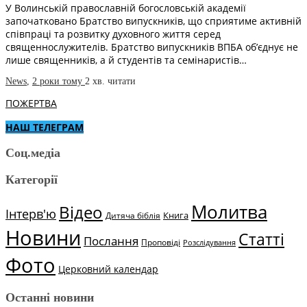
У Волинській православній богословській академії
започатковано Братство випускників, що сприятиме активній
співпраці та розвитку духовного життя серед
священнослужителів. Братство випускників ВПБА об’єднує не
лише священників, а й студентів та семінаристів…
News
,
2 роки тому
2 хв.
читати
ПОЖЕРТВА
НАШ ТЕЛЕГРАМ
Соц.медіа
Категорії
Молитва
Відео
Інтерв'ю
Книга
Дитяча біблія
Новини
Статті
Послання
Проповіді
Розслідування
Фото
Церковний календар
Останні новини