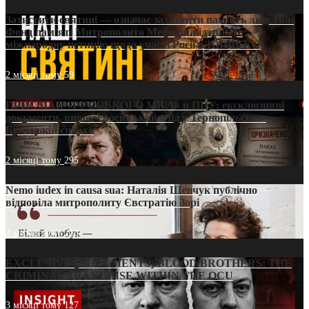
Захистити святині — означає захистити пам’ять людства:
Фонд пам’яті Митрополита Мефодія підтримує
міжнародну петицію щодо участі Росії в ЮНЕСКО
2 місяці тому
59
ПРИСМАК «РУССЬКОГО МІРА» в ПЦУ: ексклюзивні
документи, вирок і російський слід у Тернопільсько-
Бучацькій єпархії
2 місяці тому
295
Nemo iudex in causa sua: Наталія Шевчук публічно
відповіла митрополиту Євстратію Зорі
3 місяці тому
213
EXCLUSIVE (DOCUMENTS)/BLOOD BROTHERS: THE
CRIMINAL FRANCHISE WITHIN THE OCU
3 місяці тому
127