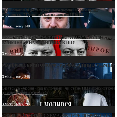
Від віолончелі до Патріаршого жезла: Новий шлях
Грузинської Церкви з Католикосом Шіо III
3 місяці тому
140
ЕКСКЛЮЗИВ (ДОКУМЕНТИ)/БРАТИ ПО КРОВІ:
КРИМІНАЛЬНА ФРАНШИЗА В ПЦУ
3 місяці тому
542
МАТЕРИНСЬКИЙ ОМОРФОР В ЧАС ВІЙНИ В УКРАЇНІ
3 місяці тому
248
Братська «броня» під куполами: чи стане ПЦУ прихистком
для дезертирів у рясах?
3 місяці тому
293
СВЯТІ УХИЛЯНТИ: СХЕМА, ЯК ПЕРЕТВОРИТИ ПЦУ