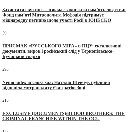
Захистити святині — означає захистити пам’ять людства:
Фонд пам’яті Митрополита Мефодія підтримує
міжнародну петицію щодо участі Росії в ЮНЕСКО
59
ПРИСМАК «РУССЬКОГО МІРА» в ПЦУ: ексклюзивні
документи, вирок і російський слід у Тернопільсько-
Бучацькій єпархії
295
Nemo iudex in causa sua: Наталія Шевчук публічно
відповіла митрополиту Євстратію Зорі
213
EXCLUSIVE (DOCUMENTS)/BLOOD BROTHERS: THE
CRIMINAL FRANCHISE WITHIN THE OCU
127