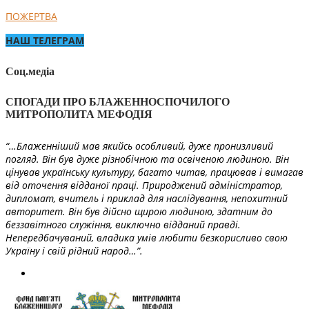
ПОЖЕРТВА
НАШ ТЕЛЕГРАМ
Соц.медіа
СПОГАДИ ПРО БЛАЖЕННОСПОЧИЛОГО
МИТРОПОЛИТА МЕФОДІЯ
“…Блаженніший мав якийсь особливий, дуже пронизливий
погляд. Він був дуже різнобічною та освіченою людиною. Він
цінував українську культуру, багато читав, працював і вимагав
від оточення відданої праці. Природжений адміністратор,
дипломат, вчитель і приклад для наслідування, непохитний
авторитет. Він був дійсно щирою людиною, здатним до
беззавітного служіння, виключно відданий правді.
Непередбачуваний, владика умів любити безкорисливо свою
Україну і свій рідний народ…”.