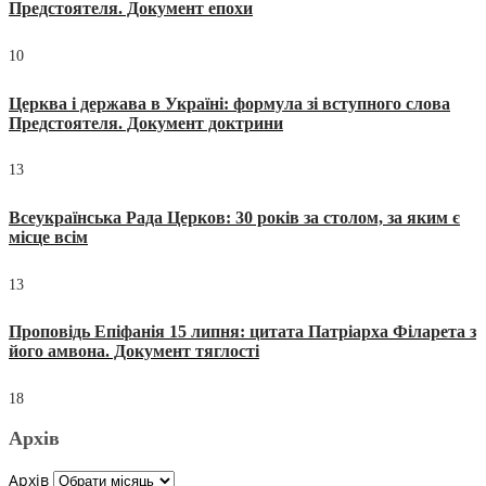
Предстоятеля. Документ епохи
10
Церква і держава в Україні: формула зі вступного слова
Предстоятеля. Документ доктрини
13
Всеукраїнська Рада Церков: 30 років за столом, за яким є
місце всім
13
Проповідь Епіфанія 15 липня: цитата Патріарха Філарета з
його амвона. Документ тяглості
18
Архів
Архів