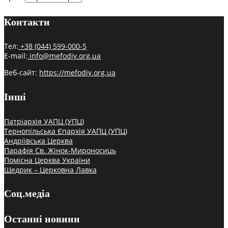
Контакти
Тел:
+38 (044) 599-000-5
E-mail:
info@mefodiy.org.ua
Веб-сайт:
https://mefodiy.org.ua
Інші
Патріархія УАПЦ (УПЦ)
Тернопільська Єпархія УАПЦ (УПЦ)
Андріївська Церква
Парафія Св. Жінок-Мироносиць
Помісна Церква України
Щедрик – Церковна Лавка
Соц.медіа
Останні новини