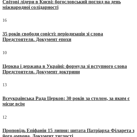
Світові лідери в Києві: богословський погляд на день
міжнародної солідарності
16
35 років свободи совісті: періодизація зі слова
Предстоятеля. Документ епохи
10
Церква і держава в Україні: формула зі вступного слова
Предстоятеля. Документ доктрини
13
Всеукраїнська Рада Церков: 30 років за столом, за яким є
місце всім
12
Проповідь Епіфанія 15 липня: цитата Патріарха Філарета з
його амвона. Документ тяглості