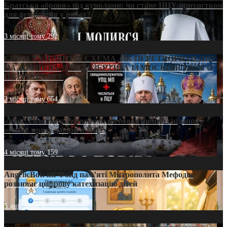
Братська «броня» під куполами: чи стане ПЦУ прихистком
для дезертирів у рясах?
3 місяці тому
292
СВЯТІ УХИЛЯНТИ: СХЕМА, ЯК ПЕРЕТВОРИТИ ПЦУ
НА «ОФШОР» ДЛЯ ДЕЗЕРТИРА ІЗ МОСКОВСЬКОГО
ПАТРІАРХАТУ
3 місяці тому
654
«Кейс Тихона» у Тернополі: як Молитовний сніданок
оголив кризу довіри в ПЦУ
4 місяці тому
159
AngelicBot: як Фонд пам’яті Митрополита Мефодія
розвиває цифрову катехизацію дітей
5 днів тому
9