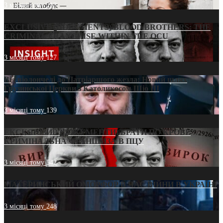
3 місяці тому
213
EXCLUSIVE (DOCUMENTS)/BLOOD BROTHERS: THE
CRIMINAL FRANCHISE WITHIN THE OCU
3 місяці тому
127
Від віолончелі до Патріаршого жезла: Новий шлях
Грузинської Церкви з Католикосом Шіо III
3 місяці тому
139
ЕКСКЛЮЗИВ (ДОКУМЕНТИ)/БРАТИ ПО КРОВІ:
КРИМІНАЛЬНА ФРАНШИЗА В ПЦУ
3 місяці тому
542
МАТЕРИНСЬКИЙ ОМОРФОР В ЧАС ВІЙНИ В УКРАЇНІ
3 місяці тому
248