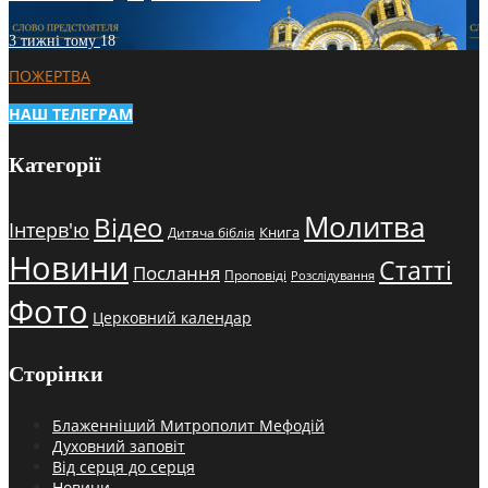
3 тижні тому
18
ПОЖЕРТВА
НАШ ТЕЛЕГРАМ
Категорії
Молитва
Відео
Інтерв'ю
Книга
Дитяча біблія
Новини
Статті
Послання
Проповіді
Розслідування
Фото
Церковний календар
Сторінки
Блаженніший Митрополит Мефодій
Духовний заповіт
Від серця до серця
Новини