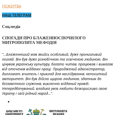
ПОЖЕРТВА
НАШ ТЕЛЕГРАМ
Соц.медіа
СПОГАДИ ПРО БЛАЖЕННОСПОЧИЛОГО
МИТРОПОЛИТА МЕФОДІЯ
“…Блаженніший мав якийсь особливий, дуже пронизливий
погляд. Він був дуже різнобічною та освіченою людиною. Він
цінував українську культуру, багато читав, працював і вимагав
від оточення відданої праці. Природжений адміністратор,
дипломат, вчитель і приклад для наслідування, непохитний
авторитет. Він був дійсно щирою людиною, здатним до
беззавітного служіння, виключно відданий правді.
Непередбачуваний, владика умів любити безкорисливо свою
Україну і свій рідний народ…”.