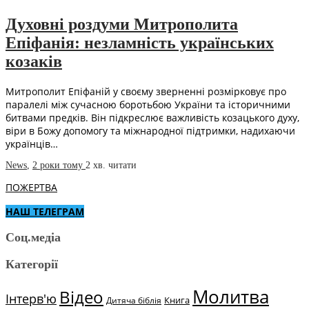
Духовні роздуми Митрополита
Епіфанія: незламність українських
козаків
Митрополит Епіфаній у своєму зверненні розмірковує про
паралелі між сучасною боротьбою України та історичними
битвами предків. Він підкреслює важливість козацького духу,
віри в Божу допомогу та міжнародної підтримки, надихаючи
українців…
News
,
2 роки тому
2 хв.
читати
ПОЖЕРТВА
НАШ ТЕЛЕГРАМ
Соц.медіа
Категорії
Молитва
Відео
Інтерв'ю
Книга
Дитяча біблія