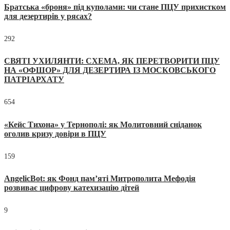
Братська «броня» під куполами: чи стане ПЦУ прихистком
для дезертирів у рясах?
292
СВЯТІ УХИЛЯНТИ: СХЕМА, ЯК ПЕРЕТВОРИТИ ПЦУ
НА «ОФШОР» ДЛЯ ДЕЗЕРТИРА ІЗ МОСКОВСЬКОГО
ПАТРІАРХАТУ
654
«Кейс Тихона» у Тернополі: як Молитовний сніданок
оголив кризу довіри в ПЦУ
159
AngelicBot: як Фонд пам’яті Митрополита Мефодія
розвиває цифрову катехизацію дітей
9