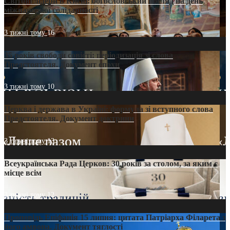
Світові лідери в Києві: богословський погляд на день
міжнародної солідарності
3 тижні тому
16
35 років свободи совісті: періодизація зі слова
Предстоятеля. Документ епохи
3 тижні тому
10
Церква і держава в Україні: формула зі вступного слова
Предстоятеля. Документ доктрини
3 тижні тому
13
Всеукраїнська Рада Церков: 30 років за столом, за яким є
місце всім
3 тижні тому
12
Проповідь Епіфанія 15 липня: цитата Патріарха Філарета з
його амвона. Документ тяглості