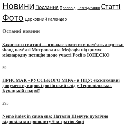
Новини
Статті
Послання
Проповіді
Розслідування
Фото
Церковний календар
Останні новини
Захистити святині — означає захистити пам’ять людства:
Фонд пам’яті Митрополита Мефодія підтримує
міжнародну петицію щодо участі Росії в ЮНЕСКО
59
ПРИСМАК «РУССЬКОГО МІРА» в ПЦУ: ексклюзивні
документи, вирок і російський слід у Тернопільсько-
Бучацькій єпархії
295
Nemo iudex in causa sua: Наталія Шевчук публічно
відповіла митрополиту Євстратію Зорі