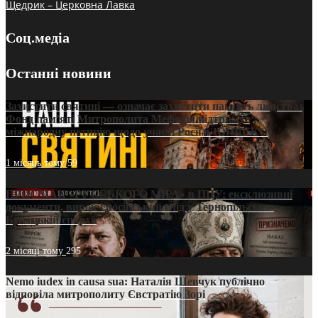
Щедрик – Церковна Лавка
Соц.медіа
Останні новини
Захистити святині — означає захистити пам’ять людства:
Фонд пам’яті Митрополита Мефодія підтримує
міжнародну петицію щодо участі Росії в ЮНЕСКО
1 місяць тому
59
ПРИСМАК «РУССЬКОГО МІРА» в ПЦУ: ексклюзивні
документи, вирок і російський слід у Тернопільсько-
Бучацькій єпархії
2 місяці тому
295
Nemo iudex in causa sua: Наталія Шевчук публічно
відповіла митрополиту Євстратію Зорі