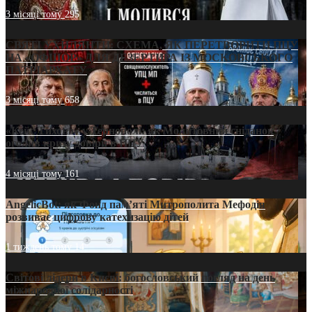
3 місяці тому
295
СВЯТІ УХИЛЯНТИ: СХЕМА, ЯК ПЕРЕТВОРИТИ ПЦУ
НА «ОФШОР» ДЛЯ ДЕЗЕРТИРА ІЗ МОСКОВСЬКОГО
ПАТРІАРХАТУ
3 місяці тому
658
«Кейс Тихона» у Тернополі: як Молитовний сніданок
оголив кризу довіри в ПЦУ
4 місяці тому
161
AngelicBot: як Фонд пам’яті Митрополита Мефодія
розвиває цифрову катехизацію дітей
1 тиждень тому
14
Світові лідери в Києві: богословський погляд на день
міжнародної солідарності