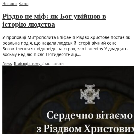
Новини
,
Фото
Різдво не міф: як Бог увійшов в
історію людства
У проповіді Митрополита Епіфанія Різдво Христове постає як
реальна подія, що надала людській історії вічний сенс.
Боговтілення як відповідь на страх, зло і зневіру У двадцять
восьму неділю після П’ятидесятниці,…
News
,
8 місяців тому
2 хв.
читати