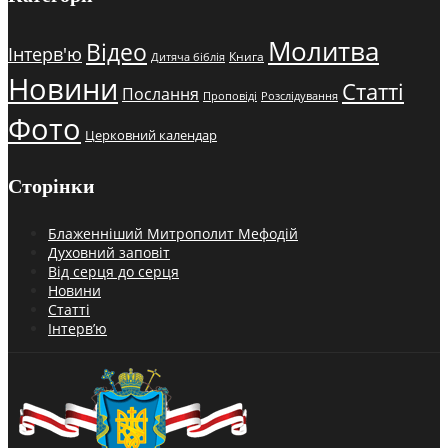
Молитва
Відео
Інтерв'ю
Книга
Дитяча біблія
Новини
Статті
Послання
Проповіді
Розслідування
Фото
Церковний календар
Сторінки
Блаженніший Митрополит Мефодій
Духовний заповіт
Від серця до серця
Новини
Статті
Інтерв’ю