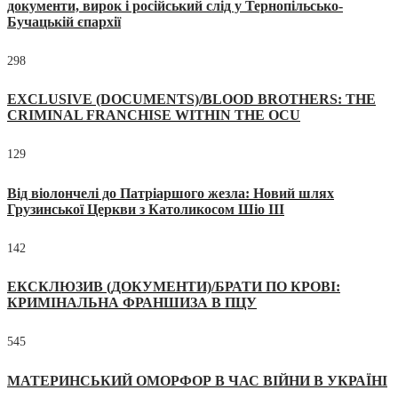
документи, вирок і російський слід у Тернопільсько-
Бучацькій єпархії
298
EXCLUSIVE (DOCUMENTS)/BLOOD BROTHERS: THE
CRIMINAL FRANCHISE WITHIN THE OCU
129
Від віолончелі до Патріаршого жезла: Новий шлях
Грузинської Церкви з Католикосом Шіо III
142
ЕКСКЛЮЗИВ (ДОКУМЕНТИ)/БРАТИ ПО КРОВІ:
КРИМІНАЛЬНА ФРАНШИЗА В ПЦУ
545
МАТЕРИНСЬКИЙ ОМОРФОР В ЧАС ВІЙНИ В УКРАЇНІ