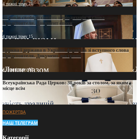
4 тижні тому
21
35 років свободи совісті: періодизація зі слова
Предстоятеля. Документ епохи
4 тижні тому
15
Церква і держава в Україні: формула зі вступного слова
Предстоятеля. Документ доктрини
4 тижні тому
18
Всеукраїнська Рада Церков: 30 років за столом, за яким є
місце всім
4 тижні тому
15
ПОЖЕРТВА
НАШ ТЕЛЕГРАМ
Категорії