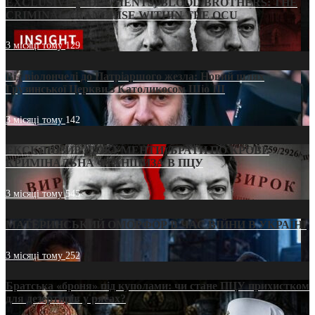
EXCLUSIVE (DOCUMENTS)/BLOOD BROTHERS: THE
CRIMINAL FRANCHISE WITHIN THE OCU
3 місяці тому
129
Від віолончелі до Патріаршого жезла: Новий шлях
Грузинської Церкви з Католикосом Шіо III
3 місяці тому
142
ЕКСКЛЮЗИВ (ДОКУМЕНТИ)/БРАТИ ПО КРОВІ:
КРИМІНАЛЬНА ФРАНШИЗА В ПЦУ
3 місяці тому
545
МАТЕРИНСЬКИЙ ОМОРФОР В ЧАС ВІЙНИ В УКРАЇНІ
3 місяці тому
252
Братська «броня» під куполами: чи стане ПЦУ прихистком
для дезертирів у рясах?