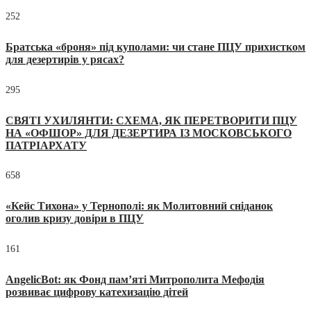
252
Братська «броня» під куполами: чи стане ПЦУ прихистком
для дезертирів у рясах?
295
СВЯТІ УХИЛЯНТИ: СХЕМА, ЯК ПЕРЕТВОРИТИ ПЦУ
НА «ОФШОР» ДЛЯ ДЕЗЕРТИРА ІЗ МОСКОВСЬКОГО
ПАТРІАРХАТУ
658
«Кейс Тихона» у Тернополі: як Молитовний сніданок
оголив кризу довіри в ПЦУ
161
AngelicBot: як Фонд пам’яті Митрополита Мефодія
розвиває цифрову катехизацію дітей