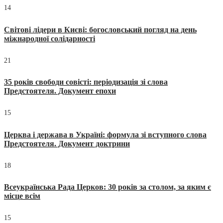
14
Світові лідери в Києві: богословський погляд на день
міжнародної солідарності
21
35 років свободи совісті: періодизація зі слова
Предстоятеля. Документ епохи
15
Церква і держава в Україні: формула зі вступного слова
Предстоятеля. Документ доктрини
18
Всеукраїнська Рада Церков: 30 років за столом, за яким є
місце всім
15