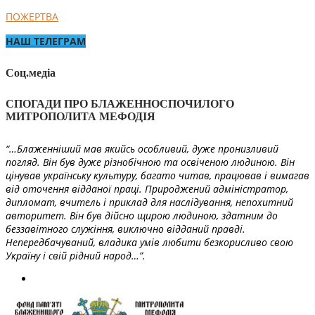
ПОЖЕРТВА
НАШ ТЕЛЕГРАМ
Соц.медіа
СПОГАДИ ПРО БЛАЖЕННОСПОЧИЛОГО
МИТРОПОЛИТА МЕФОДІЯ
“…Блаженніший мав якийсь особливий, дуже пронизливий
погляд. Він був дуже різнобічною та освіченою людиною. Він
цінував українську культуру, багато читав, працював і вимагав
від оточення відданої праці. Природжений адміністратор,
дипломат, вчитель і приклад для наслідування, непохитний
авторитет. Він був дійсно щирою людиною, здатним до
беззавітного служіння, виключно відданий правді.
Непередбачуваний, владика умів любити безкорисливо свою
Україну і свій рідний народ…”.