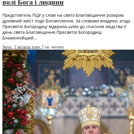
волі Бога і людини
Предстоятель ПЦУ у слові на свято Благовіщення розкрив
духовний зміст події Боговтілення. За словами владики, згода
Пресвятої Богородиці відкрила шлях до спасіння людства У
день свята Благовіщення Пресвятої Богородиці
Блаженнійший…
News
,
5 місяців тому
2 хв.
читати