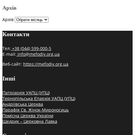
Архів
Архів
Контакти
Тел:
+38 (044) 599-000-5
E-mail:
info@mefodiy.org.ua
Веб-сайт:
https://mefodiy.org.ua
Інші
Патріархія УАПЦ (УПЦ)
Тернопільська Єпархія УАПЦ (УПЦ)
Андріївська Церква
Парафія Св. Жінок-Мироносиць
Помісна Церква України
Щедрик – Церковна Лавка