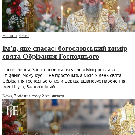
Новини
,
Фото
Ім’я, яке спасає: богословський вимір
свята Обрізання Господнього
Про втілення, Завіт і нове життя у слові Митрополита
Епіфанія. Чому Ісус — не просто ім’я, а місія У день свята
Обрізання Господнього, коли Церква вшановує наречення
імені Ісуса, Блаженніший…
News
,
7 місяців тому
2 хв.
читати