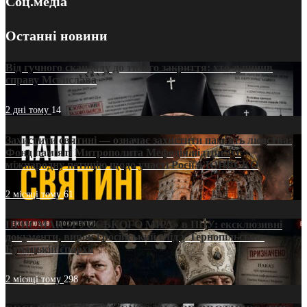
Соц.медіа
Останні новини
Від гучного скандалу до тихого закриття: хто зупинив
справу Мстислава
2 дні тому
14
Захистити святині — означає захистити пам’ять людства:
Фонд пам’яті Митрополита Мефодія підтримує
міжнародну петицію щодо участі Росії в ЮНЕСКО
2 місяці тому
61
ПРИСМАК «РУССЬКОГО МІРА» в ПЦУ: ексклюзивні
документи, вирок і російський слід у Тернопільсько-
Бучацькій єпархії
2 місяці тому
298