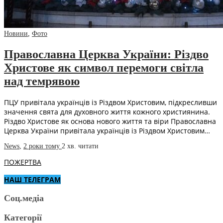
Новини
,
Фото
Православна Церква України: Різдво
Христове як символ перемоги світла
над темрявою
ПЦУ привітала українців із Різдвом Христовим, підкресливши
значення свята для духовного життя кожного християнина.
Різдво Христове як основа нового життя та віри Православна
Церква України привітала українців із Різдвом Христовим…
News
,
2 роки тому
2 хв.
читати
ПОЖЕРТВА
НАШ ТЕЛЕГРАМ
Соц.медіа
Категорії