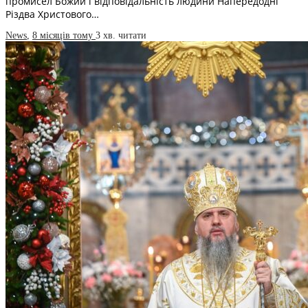
промисел Божий і відповідальність людини Напередодні
Різдва Христового…
News
,
8 місяців тому
3 хв.
читати