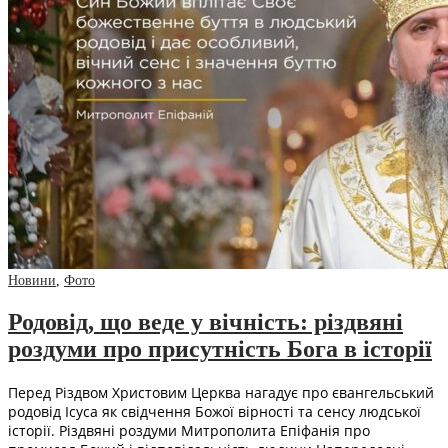
Новини
,
Фото
Родовід, що веде у вічність: різдвяні
роздуми про присутність Бога в історії
Перед Різдвом Христовим Церква нагадує про євангельський
родовід Ісуса як свідчення Божої вірності та сенсу людської
історії. Різдвяні роздуми Митрополита Епіфанія про