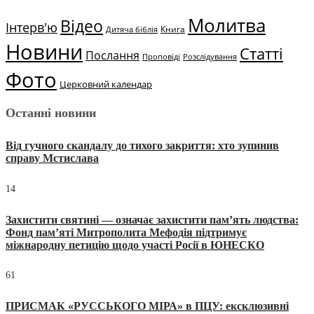
Молитва
Відео
Інтерв'ю
Книга
Дитяча біблія
Новини
Статті
Послання
Проповіді
Розслідування
Фото
Церковний календар
Останні новини
Від гучного скандалу до тихого закриття: хто зупинив
справу Мстислава
14
Захистити святині — означає захистити пам’ять людства:
Фонд пам’яті Митрополита Мефодія підтримує
міжнародну петицію щодо участі Росії в ЮНЕСКО
61
ПРИСМАК «РУССЬКОГО МІРА» в ПЦУ: ексклюзивні