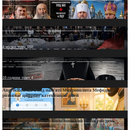
ПАТРІАРХАТУ
3 місяці тому
655
«Кейс Тихона» у Тернополі: як Молитовний сніданок
оголив кризу довіри в ПЦУ
4 місяці тому
160
Від гучного скандалу до тихого закриття: хто зупинив
справу Мстислава
10 години тому
4
AngelicBot: як Фонд пам’яті Митрополита Мефодія
розвиває цифрову катехизацію дітей
7 днів тому
12
Світові лідери в Києві: богословський погляд на день
міжнародної солідарності