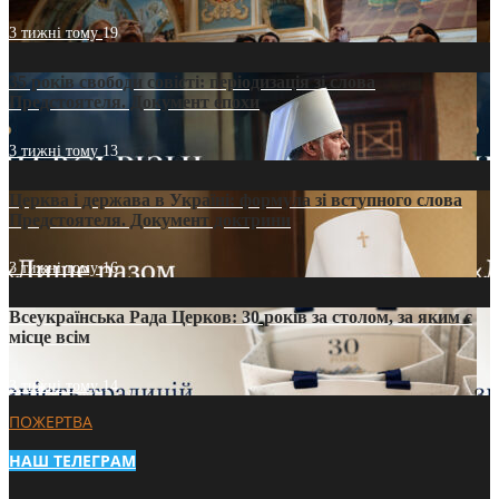
3 тижні тому
19
35 років свободи совісті: періодизація зі слова
Предстоятеля. Документ епохи
3 тижні тому
13
Церква і держава в Україні: формула зі вступного слова
Предстоятеля. Документ доктрини
3 тижні тому
16
Всеукраїнська Рада Церков: 30 років за столом, за яким є
місце всім
3 тижні тому
14
ПОЖЕРТВА
НАШ ТЕЛЕГРАМ