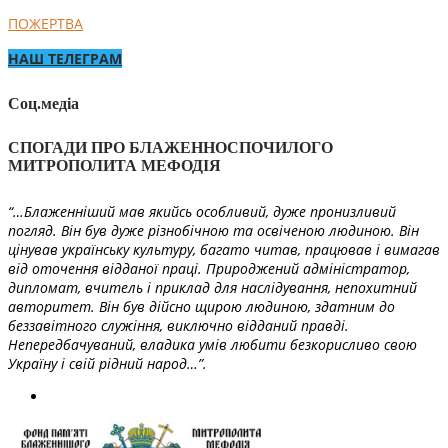
ПОЖЕРТВА
НАШ ТЕЛЕГРАМ
Соц.медіа
СПОГАДИ ПРО БЛАЖЕННОСПОЧИЛОГО
МИТРОПОЛИТА МЕФОДІЯ
“…Блаженніший мав якийсь особливий, дуже пронизливий
погляд. Він був дуже різнобічною та освіченою людиною. Він
цінував українську культуру, багато читав, працював і вимагав
від оточення відданої праці. Природжений адміністратор,
дипломат, вчитель і приклад для наслідування, непохитний
авторитет. Він був дійсно щирою людиною, здатним до
беззавітного служіння, виключно відданий правді.
Непередбачуваний, владика умів любити безкорисливо свою
Україну і свій рідний народ…”.