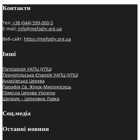
Контакти
Тел:
+38 (044) 599-000-5
E-mail:
info@mefodiy.org.ua
Веб-сайт:
https://mefodiy.org.ua
Інші
Патріархія УАПЦ (УПЦ)
Тернопільська Єпархія УАПЦ (УПЦ)
Андріївська Церква
Парафія Св. Жінок-Мироносиць
Помісна Церква України
Щедрик – Церковна Лавка
Соц.медіа
Останні новини