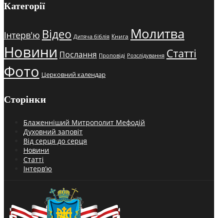
Категорії
Молитва
Відео
Інтерв'ю
Книга
Дитяча біблія
Новини
Статті
Послання
Проповіді
Розслідування
Фото
Церковний календар
Сторінки
Блаженніший Митрополит Мефодій
Духовний заповіт
Від серця до серця
Новини
Статті
Інтерв’ю