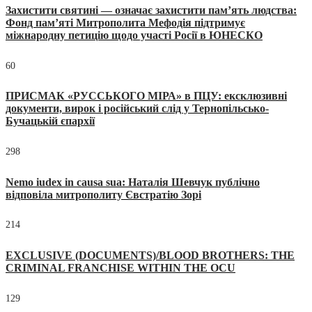
Захистити святині — означає захистити пам’ять людства:
Фонд пам’яті Митрополита Мефодія підтримує
міжнародну петицію щодо участі Росії в ЮНЕСКО
60
ПРИСМАК «РУССЬКОГО МІРА» в ПЦУ: ексклюзивні
документи, вирок і російський слід у Тернопільсько-
Бучацькій єпархії
298
Nemo iudex in causa sua: Наталія Шевчук публічно
відповіла митрополиту Євстратію Зорі
214
EXCLUSIVE (DOCUMENTS)/BLOOD BROTHERS: THE
CRIMINAL FRANCHISE WITHIN THE OCU
129