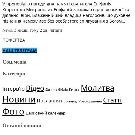
У проповіді з нагоди дня пам’яті святителя Епіфанія
Кіпрського Митрополит Епіфаній закликав вірян до живої та
діяльної віри. Блаженнійший владика наголосив, що духовне
пізнання неможливе без особистого спілкування з Богом…
News
,
3 місяці тому
2 хв.
читати
ПОЖЕРТВА
НАШ ТЕЛЕГРАМ
Соц.медіа
Категорії
Молитва
Відео
Інтерв'ю
Книга
Дитяча біблія
Новини
Статті
Послання
Проповіді
Розслідування
Фото
Церковний календар
Останні новини