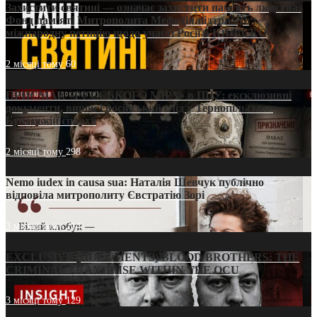
Захистити святині — означає захистити пам’ять людства:
Фонд пам’яті Митрополита Мефодія підтримує
міжнародну петицію щодо участі Росії в ЮНЕСКО
2 місяці тому
60
ПРИСМАК «РУССЬКОГО МІРА» в ПЦУ: ексклюзивні
документи, вирок і російський слід у Тернопільсько-
Бучацькій єпархії
2 місяці тому
298
Nemo iudex in causa sua: Наталія Шевчук публічно
відповіла митрополиту Євстратію Зорі
3 місяці тому
214
EXCLUSIVE (DOCUMENTS)/BLOOD BROTHERS: THE
CRIMINAL FRANCHISE WITHIN THE OCU
3 місяці тому
129