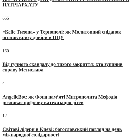
ПАТРІАРХАТУ
655
«Кейс Тихона» у Тернополі: як Молитовний сніданок
оголив кризу довіри в ПЦУ
160
Від гучного скандалу до тихого закриття: хто зупинив
справу Мстислава
4
AngelicBot: як Фонд пам’яті Митрополита Мефодія
розвиває цифрову катехизацію дітей
12
Світові лідери в Києві: богословський погляд на день
міжнародної солідарності