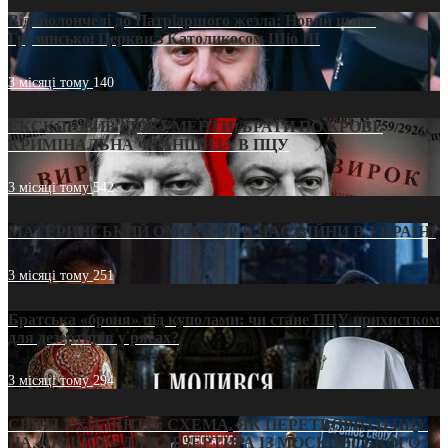
Від віолончелі до Патріаршого жезла: Новий шлях
Грузинської Церкви з Католикосом Шіо III
3 місяці тому
140
ЕКСКЛЮЗИВ (ДОКУМЕНТИ)/БРАТИ ПО КРОВІ:
КРИМІНАЛЬНА ФРАНШИЗА В ПЦУ
3 місяці тому
542
МАТЕРИНСЬКИЙ ОМОРФОР В ЧАС ВІЙНИ В УКРАЇНІ
3 місяці тому
251
Братська «броня» під куполами: чи стане ПЦУ прихистком
для дезертирів у рясах?
3 місяці тому
294
СВЯТІ УХИЛЯНТИ: СХЕМА, ЯК ПЕРЕТВОРИТИ ПЦУ
НА «ОФШОР» ДЛЯ ДЕЗЕРТИРА ІЗ МОСКОВСЬКОГО