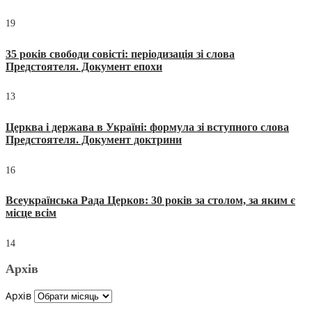
19
35 років свободи совісті: періодизація зі слова
Предстоятеля. Документ епохи
13
Церква і держава в Україні: формула зі вступного слова
Предстоятеля. Документ доктрини
16
Всеукраїнська Рада Церков: 30 років за столом, за яким є
місце всім
14
Архів
Архів