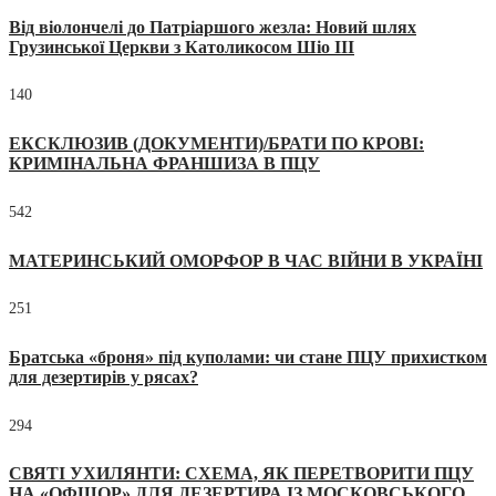
Від віолончелі до Патріаршого жезла: Новий шлях
Грузинської Церкви з Католикосом Шіо III
140
ЕКСКЛЮЗИВ (ДОКУМЕНТИ)/БРАТИ ПО КРОВІ:
КРИМІНАЛЬНА ФРАНШИЗА В ПЦУ
542
МАТЕРИНСЬКИЙ ОМОРФОР В ЧАС ВІЙНИ В УКРАЇНІ
251
Братська «броня» під куполами: чи стане ПЦУ прихистком
для дезертирів у рясах?
294
СВЯТІ УХИЛЯНТИ: СХЕМА, ЯК ПЕРЕТВОРИТИ ПЦУ
НА «ОФШОР» ДЛЯ ДЕЗЕРТИРА ІЗ МОСКОВСЬКОГО