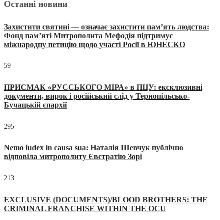
Останні новини
Захистити святині — означає захистити пам’ять людства:
Фонд пам’яті Митрополита Мефодія підтримує
міжнародну петицію щодо участі Росії в ЮНЕСКО
59
ПРИСМАК «РУССЬКОГО МІРА» в ПЦУ: ексклюзивні
документи, вирок і російський слід у Тернопільсько-
Бучацькій єпархії
295
Nemo iudex in causa sua: Наталія Шевчук публічно
відповіла митрополиту Євстратію Зорі
213
EXCLUSIVE (DOCUMENTS)/BLOOD BROTHERS: THE
CRIMINAL FRANCHISE WITHIN THE OCU