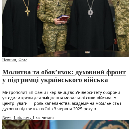
Новини
,
Фото
Молитва та обов’язок: духовний фронт
у підтримці українського війська
Митрополит Епіфаній і керівництво Університету оборони
узгодили кроки для зміцнення моральної сили війська. У
центрі уваги — роль капеланства, академічна мобільність і
духовна підтримка воїнів 3 червня 2025 року в…
News
,
1 рік тому
1 хв.
читати