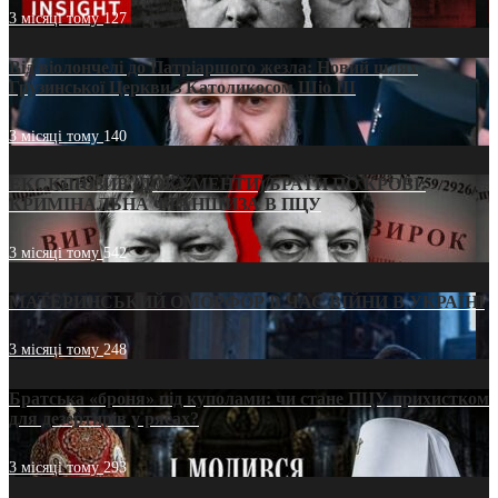
3 місяці тому
127
Від віолончелі до Патріаршого жезла: Новий шлях
Грузинської Церкви з Католикосом Шіо III
3 місяці тому
140
ЕКСКЛЮЗИВ (ДОКУМЕНТИ)/БРАТИ ПО КРОВІ:
КРИМІНАЛЬНА ФРАНШИЗА В ПЦУ
3 місяці тому
542
МАТЕРИНСЬКИЙ ОМОРФОР В ЧАС ВІЙНИ В УКРАЇНІ
3 місяці тому
248
Братська «броня» під куполами: чи стане ПЦУ прихистком
для дезертирів у рясах?
3 місяці тому
293