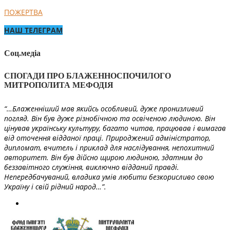
ПОЖЕРТВА
НАШ ТЕЛЕГРАМ
Соц.медіа
СПОГАДИ ПРО БЛАЖЕННОСПОЧИЛОГО
МИТРОПОЛИТА МЕФОДІЯ
“…Блаженніший мав якийсь особливий, дуже пронизливий
погляд. Він був дуже різнобічною та освіченою людиною. Він
цінував українську культуру, багато читав, працював і вимагав
від оточення відданої праці. Природжений адміністратор,
дипломат, вчитель і приклад для наслідування, непохитний
авторитет. Він був дійсно щирою людиною, здатним до
беззавітного служіння, виключно відданий правді.
Непередбачуваний, владика умів любити безкорисливо свою
Україну і свій рідний народ…”.