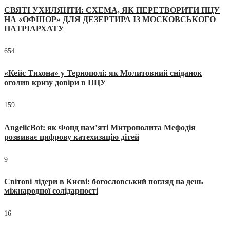
СВЯТІ УХИЛЯНТИ: СХЕМА, ЯК ПЕРЕТВОРИТИ ПЦУ
НА «ОФШОР» ДЛЯ ДЕЗЕРТИРА ІЗ МОСКОВСЬКОГО
ПАТРІАРХАТУ
654
«Кейс Тихона» у Тернополі: як Молитовний сніданок
оголив кризу довіри в ПЦУ
159
AngelicBot: як Фонд пам’яті Митрополита Мефодія
розвиває цифрову катехизацію дітей
9
Світові лідери в Києві: богословський погляд на день
міжнародної солідарності
16