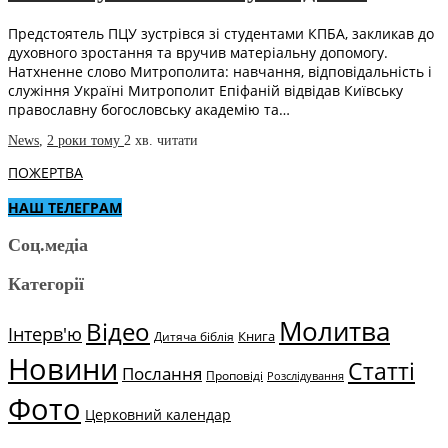
Предстоятель ПЦУ зустрівся зі студентами КПБА, закликав до
духовного зростання та вручив матеріальну допомогу.
Натхненне слово Митрополита: навчання, відповідальність і
служіння Україні Митрополит Епіфаній відвідав Київську
православну богословську академію та…
News
,
2 роки тому
2 хв.
читати
ПОЖЕРТВА
НАШ ТЕЛЕГРАМ
Соц.медіа
Категорії
Молитва
Відео
Інтерв'ю
Книга
Дитяча біблія
Новини
Статті
Послання
Проповіді
Розслідування
Фото
Церковний календар