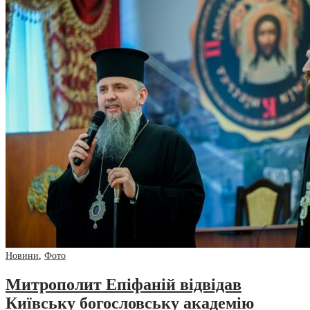
Новини
,
Фото
Митрополит Епіфаній відвідав
Київську богословську академію