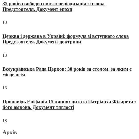
35 років свободи совісті: періодизація зі слова
Предстоятеля. Документ епохи
10
Церква і держава в Україні: формула зі вступного слова
Предстоятеля. Документ доктрини
13
Всеукраїнська Рада Церков: 30 років за столом, за яким є
місце всім
13
Проповідь Епіфанія 15 липня: цитата Патріарха Філарета з
його амвона. Документ тяглості
18
Архів