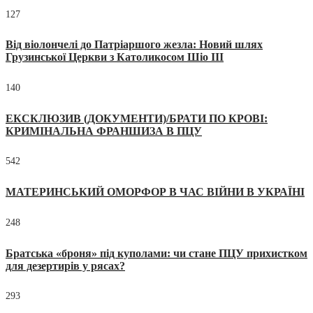
127
Від віолончелі до Патріаршого жезла: Новий шлях
Грузинської Церкви з Католикосом Шіо III
140
ЕКСКЛЮЗИВ (ДОКУМЕНТИ)/БРАТИ ПО КРОВІ:
КРИМІНАЛЬНА ФРАНШИЗА В ПЦУ
542
МАТЕРИНСЬКИЙ ОМОРФОР В ЧАС ВІЙНИ В УКРАЇНІ
248
Братська «броня» під куполами: чи стане ПЦУ прихистком
для дезертирів у рясах?
293