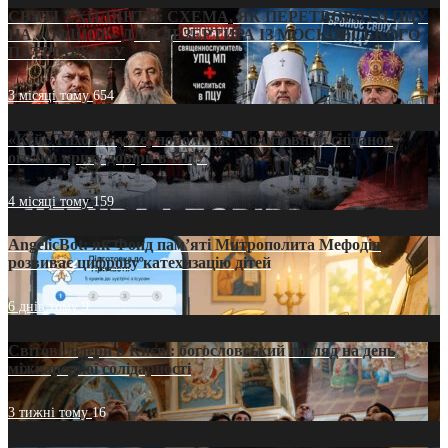
СВЯТІ УХИЛЯНТИ: СХЕМА, ЯК ПЕРЕТВОРИТИ ПЦУ
НА «ОФШОР» ДЛЯ ДЕЗЕРТИРА ІЗ МОСКОВСЬКОГО
ПАТРІАРХАТУ
3 місяці тому
654
«Кейс Тихона» у Тернополі: як Молитовний сніданок
оголив кризу довіри в ПЦУ
4 місяці тому
159
AngelicBot: як Фонд пам’яті Митрополита Мефодія
розвиває цифрову катехизацію дітей
6 днів тому
9
Світові лідери в Києві: богословський погляд на день
міжнародної солідарності
3 тижні тому
16