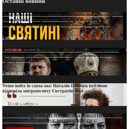
Останні новини
Захистити святині — означає захистити пам’ять людства:
Фонд пам’яті Митрополита Мефодія підтримує
міжнародну петицію щодо участі Росії в ЮНЕСКО
2 місяці тому
59
ПРИСМАК «РУССЬКОГО МІРА» в ПЦУ: ексклюзивні
документи, вирок і російський слід у Тернопільсько-
Бучацькій єпархії
2 місяці тому
295
Nemo iudex in causa sua: Наталія Шевчук публічно
відповіла митрополиту Євстратію Зорі
3 місяці тому
213
EXCLUSIVE (DOCUMENTS)/BLOOD BROTHERS: THE
CRIMINAL FRANCHISE WITHIN THE OCU