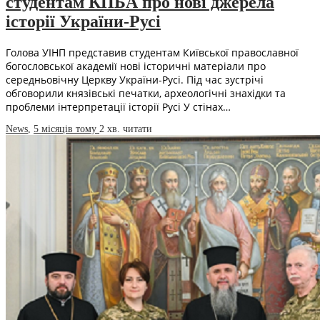
студентам КПБА про нові джерела
історії України-Русі
Голова УІНП представив студентам Київської православної
богословської академії нові історичні матеріали про
середньовічну Церкву України-Русі. Під час зустрічі
обговорили князівські печатки, археологічні знахідки та
проблеми інтерпретації історії Русі У стінах…
News
,
5 місяців тому
2 хв.
читати