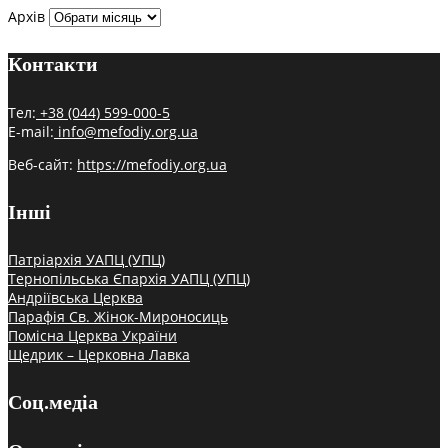
Архів
Контакти
Тел:
+38 (044) 599-000-5
E-mail:
info@mefodiy.org.ua
Веб-сайт:
https://mefodiy.org.ua
Інші
Патріархія УАПЦ (УПЦ)
Тернопільська Єпархія УАПЦ (УПЦ)
Андріївська Церква
Парафія Св. Жінок-Мироносиць
Помісна Церква України
Щедрик – Церковна Лавка
Соц.медіа