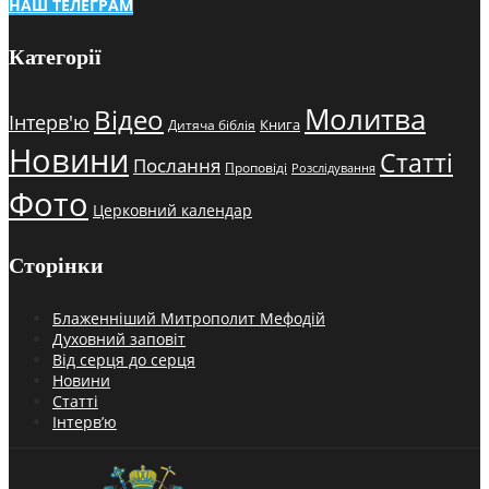
НАШ ТЕЛЕГРАМ
Категорії
Молитва
Відео
Інтерв'ю
Книга
Дитяча біблія
Новини
Статті
Послання
Проповіді
Розслідування
Фото
Церковний календар
Сторінки
Блаженніший Митрополит Мефодій
Духовний заповіт
Від серця до серця
Новини
Статті
Інтерв’ю