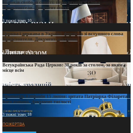
35 років свободи совісті: періодизація зі слова
Предстоятеля. Документ епохи
3 тижні тому
10
Церква і держава в Україні: формула зі вступного слова
Предстоятеля. Документ доктрини
3 тижні тому
13
Всеукраїнська Рада Церков: 30 років за столом, за яким є
місце всім
3 тижні тому
13
Проповідь Епіфанія 15 липня: цитата Патріарха Філарета з
його амвона. Документ тяглості
3 тижні тому
18
ПОЖЕРТВА