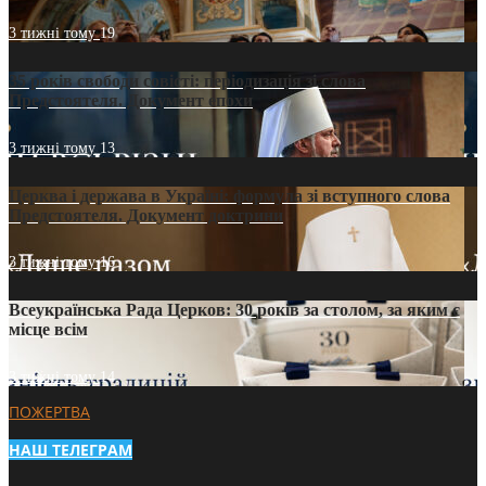
3 тижні тому
19
35 років свободи совісті: періодизація зі слова
Предстоятеля. Документ епохи
3 тижні тому
13
Церква і держава в Україні: формула зі вступного слова
Предстоятеля. Документ доктрини
3 тижні тому
16
Всеукраїнська Рада Церков: 30 років за столом, за яким є
місце всім
3 тижні тому
14
ПОЖЕРТВА
НАШ ТЕЛЕГРАМ