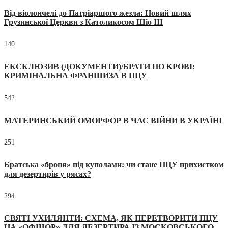
Від віолончелі до Патріаршого жезла: Новий шлях
Грузинської Церкви з Католикосом Шіо III
140
ЕКСКЛЮЗИВ (ДОКУМЕНТИ)/БРАТИ ПО КРОВІ:
КРИМІНАЛЬНА ФРАНШИЗА В ПЦУ
542
МАТЕРИНСЬКИЙ ОМОРФОР В ЧАС ВІЙНИ В УКРАЇНІ
251
Братська «броня» під куполами: чи стане ПЦУ прихистком
для дезертирів у рясах?
294
СВЯТІ УХИЛЯНТИ: СХЕМА, ЯК ПЕРЕТВОРИТИ ПЦУ
НА «ОФШОР» ДЛЯ ДЕЗЕРТИРА ІЗ МОСКОВСЬКОГО