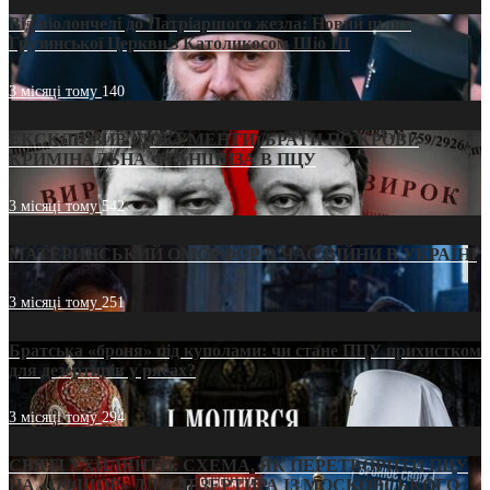
Від віолончелі до Патріаршого жезла: Новий шлях
Грузинської Церкви з Католикосом Шіо III
3 місяці тому
140
ЕКСКЛЮЗИВ (ДОКУМЕНТИ)/БРАТИ ПО КРОВІ:
КРИМІНАЛЬНА ФРАНШИЗА В ПЦУ
3 місяці тому
542
МАТЕРИНСЬКИЙ ОМОРФОР В ЧАС ВІЙНИ В УКРАЇНІ
3 місяці тому
251
Братська «броня» під куполами: чи стане ПЦУ прихистком
для дезертирів у рясах?
3 місяці тому
294
СВЯТІ УХИЛЯНТИ: СХЕМА, ЯК ПЕРЕТВОРИТИ ПЦУ
НА «ОФШОР» ДЛЯ ДЕЗЕРТИРА ІЗ МОСКОВСЬКОГО