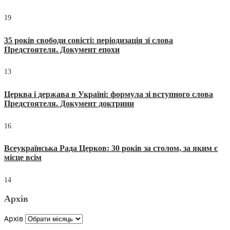
19
35 років свободи совісті: періодизація зі слова
Предстоятеля. Документ епохи
13
Церква і держава в Україні: формула зі вступного слова
Предстоятеля. Документ доктрини
16
Всеукраїнська Рада Церков: 30 років за столом, за яким є
місце всім
14
Архів
Архів