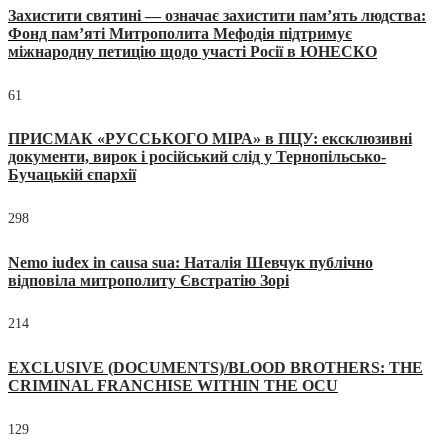
Захистити святині — означає захистити пам’ять людства:
Фонд пам’яті Митрополита Мефодія підтримує
міжнародну петицію щодо участі Росії в ЮНЕСКО
61
ПРИСМАК «РУССЬКОГО МІРА» в ПЦУ: ексклюзивні
документи, вирок і російський слід у Тернопільсько-
Бучацькій єпархії
298
Nemo iudex in causa sua: Наталія Шевчук публічно
відповіла митрополиту Євстратію Зорі
214
EXCLUSIVE (DOCUMENTS)/BLOOD BROTHERS: THE
CRIMINAL FRANCHISE WITHIN THE OCU
129