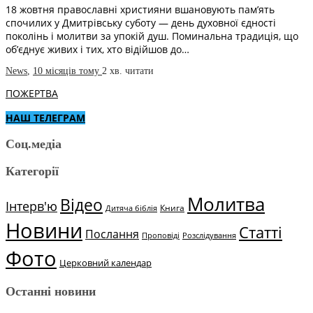
18 жовтня православні християни вшановують пам’ять
спочилих у Дмитрівську суботу — день духовної єдності
поколінь і молитви за упокій душ. Поминальна традиція, що
об’єднує живих і тих, хто відійшов до…
News
,
10 місяців тому
2 хв.
читати
ПОЖЕРТВА
НАШ ТЕЛЕГРАМ
Соц.медіа
Категорії
Молитва
Відео
Інтерв'ю
Книга
Дитяча біблія
Новини
Статті
Послання
Проповіді
Розслідування
Фото
Церковний календар
Останні новини