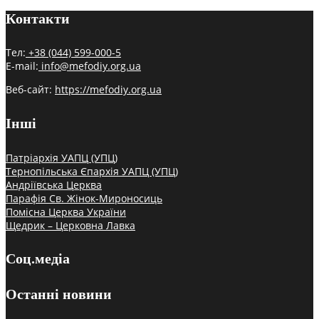
Контакти
Тел:
+38 (044) 599-000-5
E-mail:
info@mefodiy.org.ua
Веб-сайт:
https://mefodiy.org.ua
Інші
Патріархія УАПЦ (УПЦ)
Тернопільська Єпархія УАПЦ (УПЦ)
Андріївська Церква
Парафія Св. Жінок-Мироносиць
Помісна Церква України
Щедрик – Церковна Лавка
Соц.медіа
Останні новини