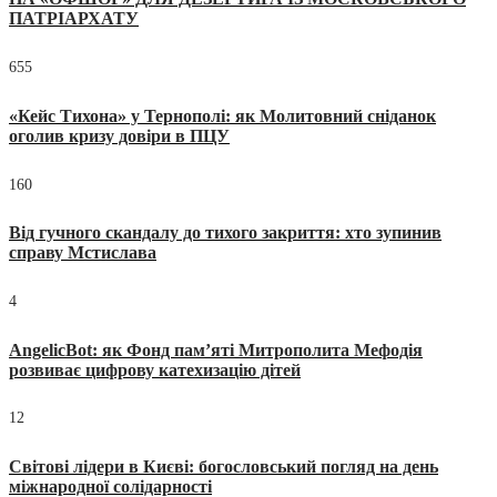
ПАТРІАРХАТУ
655
«Кейс Тихона» у Тернополі: як Молитовний сніданок
оголив кризу довіри в ПЦУ
160
Від гучного скандалу до тихого закриття: хто зупинив
справу Мстислава
4
AngelicBot: як Фонд пам’яті Митрополита Мефодія
розвиває цифрову катехизацію дітей
12
Світові лідери в Києві: богословський погляд на день
міжнародної солідарності