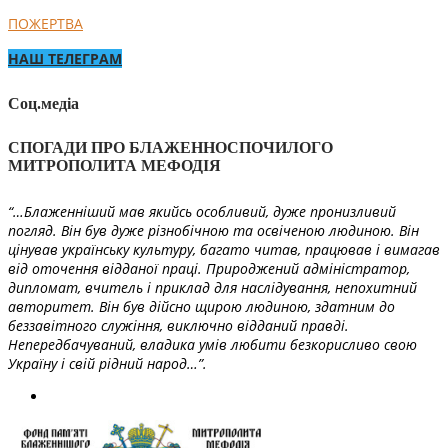
ПОЖЕРТВА
НАШ ТЕЛЕГРАМ
Соц.медіа
СПОГАДИ ПРО БЛАЖЕННОСПОЧИЛОГО
МИТРОПОЛИТА МЕФОДІЯ
“…Блаженніший мав якийсь особливий, дуже пронизливий
погляд. Він був дуже різнобічною та освіченою людиною. Він
цінував українську культуру, багато читав, працював і вимагав
від оточення відданої праці. Природжений адміністратор,
дипломат, вчитель і приклад для наслідування, непохитний
авторитет. Він був дійсно щирою людиною, здатним до
беззавітного служіння, виключно відданий правді.
Непередбачуваний, владика умів любити безкорисливо свою
Україну і свій рідний народ…”.