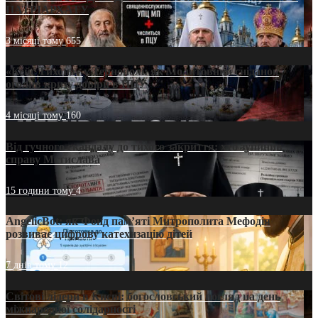
ПАТРІАРХАТУ
3 місяці тому
655
«Кейс Тихона» у Тернополі: як Молитовний сніданок
оголив кризу довіри в ПЦУ
4 місяці тому
160
Від гучного скандалу до тихого закриття: хто зупинив
справу Мстислава
15 години тому
4
AngelicBot: як Фонд пам’яті Митрополита Мефодія
розвиває цифрову катехизацію дітей
7 днів тому
12
Світові лідери в Києві: богословський погляд на день
міжнародної солідарності