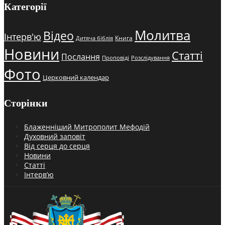
Категорії
Молитва
Відео
Інтерв'ю
Книга
Дитяча біблія
Новини
Статті
Послання
Проповіді
Розслідування
Фото
Церковний календар
Сторінки
Блаженніший Митрополит Мефодій
Духовний заповіт
Від серця до серця
Новини
Статті
Інтерв’ю