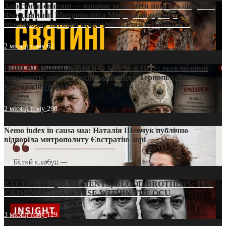
Захистити святині — означає захистити пам’ять людства:
Фонд пам’яті Митрополита Мефодія підтримує
міжнародну петицію щодо участі Росії в ЮНЕСКО
2 місяці тому
61
ПРИСМАК «РУССЬКОГО МІРА» в ПЦУ: ексклюзивні
документи, вирок і російський слід у Тернопільсько-
Бучацькій єпархії
2 місяці тому
298
Nemo iudex in causa sua: Наталія Шевчук публічно
відповіла митрополиту Євстратію Зорі
3 місяці тому
214
EXCLUSIVE (DOCUMENTS)/BLOOD BROTHERS: THE
CRIMINAL FRANCHISE WITHIN THE OCU
3 місяці тому
129