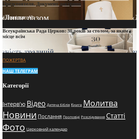
Предстоятеля. Документ доктрини
4 тижні тому
18
Всеукраїнська Рада Церков: 30 років за столом, за яким є
місце всім
4 тижні тому
15
ПОЖЕРТВА
НАШ ТЕЛЕГРАМ
Категорії
Молитва
Відео
Інтерв'ю
Книга
Дитяча біблія
Новини
Статті
Послання
Проповіді
Розслідування
Фото
Церковний календар