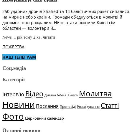
250 ударних дронів Shahed та 14 балістичних ракет сипалися
на мирне небо України. Громади об’єднуються в молитві й
допомозі постраждалим. Нічні атаки охопили Київ і сім
областей — волонтери й…
News
,
1 рік тому
2 хв.
читати
ПОЖЕРТВА
НАШ ТЕЛЕГРАМ
Соц.медіа
Категорії
Молитва
Відео
Інтерв'ю
Книга
Дитяча біблія
Новини
Статті
Послання
Проповіді
Розслідування
Фото
Церковний календар
Останні новини