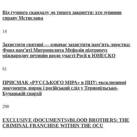
Від гучного скандалу до тихого закриття: хто зупинив
справу Мстислава
14
Захистити святині — означає захистити пам’ять людства:
Фонд пам’яті Митрополита Мефодія підтримує
міжнародну петицію щодо участі Росії в ЮНЕСКО
61
ПРИСМАК «РУССЬКОГО МІРА» в ПЦУ: ексклюзивні
документи, вирок і російський слід у Тернопільсько-
Бучацькій єпархії
298
EXCLUSIVE (DOCUMENTS)/BLOOD BROTHERS: THE
CRIMINAL FRANCHISE WITHIN THE OCU