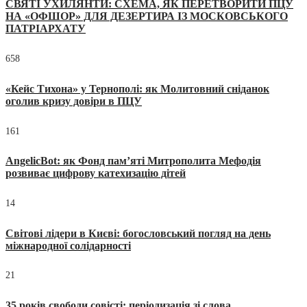
СВЯТІ УХИЛЯНТИ: СХЕМА, ЯК ПЕРЕТВОРИТИ ПЦУ
НА «ОФШОР» ДЛЯ ДЕЗЕРТИРА ІЗ МОСКОВСЬКОГО
ПАТРІАРХАТУ
658
«Кейс Тихона» у Тернополі: як Молитовний сніданок
оголив кризу довіри в ПЦУ
161
AngelicBot: як Фонд пам’яті Митрополита Мефодія
розвиває цифрову катехизацію дітей
14
Світові лідери в Києві: богословський погляд на день
міжнародної солідарності
21
35 років свободи совісті: періодизація зі слова