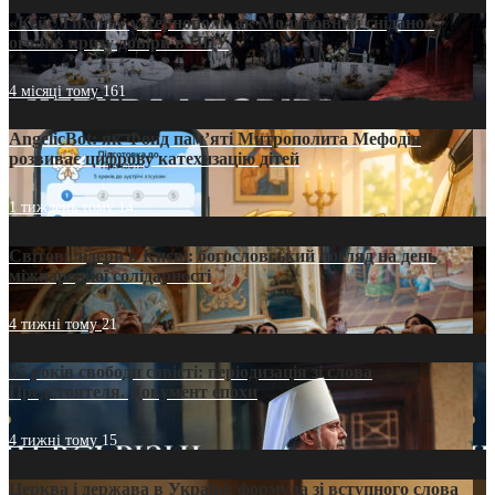
«Кейс Тихона» у Тернополі: як Молитовний сніданок
оголив кризу довіри в ПЦУ
4 місяці тому
161
AngelicBot: як Фонд пам’яті Митрополита Мефодія
розвиває цифрову катехизацію дітей
1 тиждень тому
14
Світові лідери в Києві: богословський погляд на день
міжнародної солідарності
4 тижні тому
21
35 років свободи совісті: періодизація зі слова
Предстоятеля. Документ епохи
4 тижні тому
15
Церква і держава в Україні: формула зі вступного слова