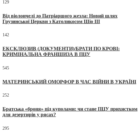
129
Від віолончелі до Патріаршого жезла: Новий шлях
Грузинської Церкви з Католикосом Шіо III
142
ЕКСКЛЮЗИВ (ДОКУМЕНТИ)/БРАТИ ПО КРОВІ:
КРИМІНАЛЬНА ФРАНШИЗА В ПЦУ
545
МАТЕРИНСЬКИЙ ОМОРФОР В ЧАС ВІЙНИ В УКРАЇНІ
252
Братська «броня» під куполами: чи стане ПЦУ прихистком
для дезертирів у рясах?
295