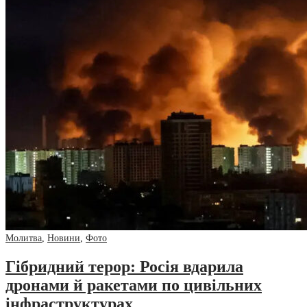
Молитва
,
Новини
,
Фото
Гібридний терор: Росія вдарила
дронами й ракетами по цивільних
інфраструктурах