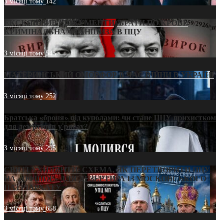
3 місяці тому
142
ЕКСКЛЮЗИВ (ДОКУМЕНТИ)/БРАТИ ПО КРОВІ:
КРИМІНАЛЬНА ФРАНШИЗА В ПЦУ
3 місяці тому
545
МАТЕРИНСЬКИЙ ОМОРФОР В ЧАС ВІЙНИ В УКРАЇНІ
3 місяці тому
252
Братська «броня» під куполами: чи стане ПЦУ прихистком
для дезертирів у рясах?
3 місяці тому
295
СВЯТІ УХИЛЯНТИ: СХЕМА, ЯК ПЕРЕТВОРИТИ ПЦУ
НА «ОФШОР» ДЛЯ ДЕЗЕРТИРА ІЗ МОСКОВСЬКОГО
ПАТРІАРХАТУ
3 місяці тому
658