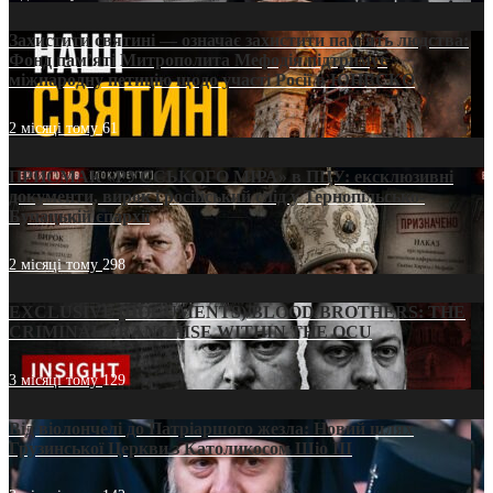
Захистити святині — означає захистити пам’ять людства:
Фонд пам’яті Митрополита Мефодія підтримує
міжнародну петицію щодо участі Росії в ЮНЕСКО
2 місяці тому
61
ПРИСМАК «РУССЬКОГО МІРА» в ПЦУ: ексклюзивні
документи, вирок і російський слід у Тернопільсько-
Бучацькій єпархії
2 місяці тому
298
EXCLUSIVE (DOCUMENTS)/BLOOD BROTHERS: THE
CRIMINAL FRANCHISE WITHIN THE OCU
3 місяці тому
129
Від віолончелі до Патріаршого жезла: Новий шлях
Грузинської Церкви з Католикосом Шіо III