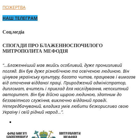
ПОЖЕРТВА
НАШ ТЕЛЕГРАМ
Соц.медіа
СПОГАДИ ПРО БЛАЖЕННОСПОЧИЛОГО
МИТРОПОЛИТА МЕФОДІЯ
“…Блаженніший мав якийсь особливий, дуже пронизливий
погляд. Він був дуже різнобічною та освіченою людиною. Він
цінував українську культуру, багато читав, працював і вимагав
від оточення відданої праці. Природжений адміністратор,
дипломат, вчитель і приклад для наслідування, непохитний
авторитет. Він був дійсно щирою людиною, здатним до
беззавітного служіння, виключно відданий правді.
Непередбачуваний, владика умів любити безкорисливо свою
Україну і свій рідний народ…”.