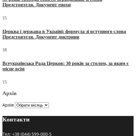
Предстоятеля. Документ епохи
15
Церква і держава в Україні: формула зі вступного слова
Предстоятеля. Документ доктрини
18
Всеукраїнська Рада Церков: 30 років за столом, за яким є
місце всім
15
Архів
Архів
Контакти
Тел:
+38 (044) 599-000-5