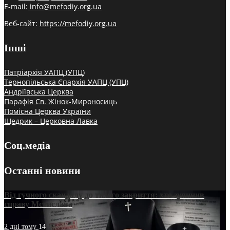
E-mail:
info@mefodiy.org.ua
Веб-сайт:
https://mefodiy.org.ua
Інші
Патріархія УАПЦ (УПЦ)
Тернопільська Єпархія УАПЦ (УПЦ)
Андріївська Церква
Парафія Св. Жінок-Мироносиць
Помісна Церква України
Щедрик – Церковна Лавка
Соц.медіа
Останні новини
Від гучного скандалу до тихого закриття: хто зупинив
справу Мстислава
2 дні тому
14