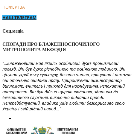
ПОЖЕРТВА
НАШ ТЕЛЕГРАМ
Соц.медіа
СПОГАДИ ПРО БЛАЖЕННОСПОЧИЛОГО
МИТРОПОЛИТА МЕФОДІЯ
“…Блаженніший мав якийсь особливий, дуже пронизливий
погляд. Він був дуже різнобічною та освіченою людиною. Він
цінував українську культуру, багато читав, працював і вимагав
від оточення відданої праці. Природжений адміністратор,
дипломат, вчитель і приклад для наслідування, непохитний
авторитет. Він був дійсно щирою людиною, здатним до
беззавітного служіння, виключно відданий правді.
Непередбачуваний, владика умів любити безкорисливо свою
Україну і свій рідний народ…”.