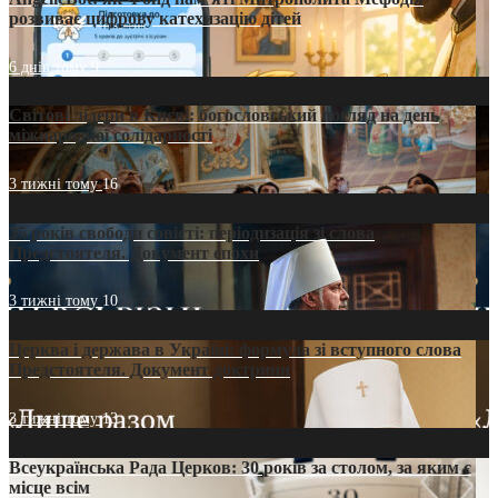
розвиває цифрову катехизацію дітей
6 днів тому
9
Світові лідери в Києві: богословський погляд на день
міжнародної солідарності
3 тижні тому
16
35 років свободи совісті: періодизація зі слова
Предстоятеля. Документ епохи
3 тижні тому
10
Церква і держава в Україні: формула зі вступного слова
Предстоятеля. Документ доктрини
3 тижні тому
13
Всеукраїнська Рада Церков: 30 років за столом, за яким є
місце всім