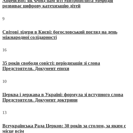
AngelicBot: як Фонд пам’яті Митрополита Мефодія
розвиває цифрову катехизацію дітей
9
Світові лідери в Києві: богословський погляд на день
міжнародної солідарності
16
35 років свободи совісті: періодизація зі слова
Предстоятеля. Документ епохи
10
Церква і держава в Україні: формула зі вступного слова
Предстоятеля. Документ доктрини
13
Всеукраїнська Рада Церков: 30 років за столом, за яким є
місце всім