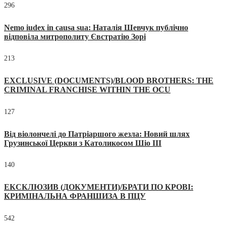
296
Nemo iudex in causa sua: Наталія Шевчук публічно
відповіла митрополиту Євстратію Зорі
213
EXCLUSIVE (DOCUMENTS)/BLOOD BROTHERS: THE
CRIMINAL FRANCHISE WITHIN THE OCU
127
Від віолончелі до Патріаршого жезла: Новий шлях
Грузинської Церкви з Католикосом Шіо III
140
ЕКСКЛЮЗИВ (ДОКУМЕНТИ)/БРАТИ ПО КРОВІ:
КРИМІНАЛЬНА ФРАНШИЗА В ПЦУ
542