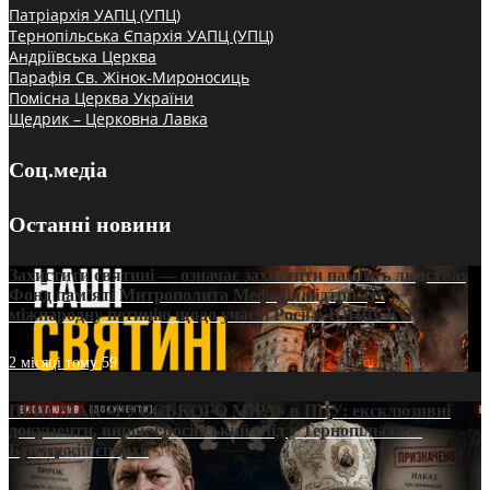
Патріархія УАПЦ (УПЦ)
Тернопільська Єпархія УАПЦ (УПЦ)
Андріївська Церква
Парафія Св. Жінок-Мироносиць
Помісна Церква України
Щедрик – Церковна Лавка
Соц.медіа
Останні новини
Захистити святині — означає захистити пам’ять людства:
Фонд пам’яті Митрополита Мефодія підтримує
міжнародну петицію щодо участі Росії в ЮНЕСКО
2 місяці тому
59
ПРИСМАК «РУССЬКОГО МІРА» в ПЦУ: ексклюзивні
документи, вирок і російський слід у Тернопільсько-
Бучацькій єпархії