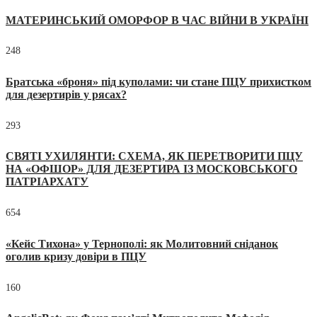
МАТЕРИНСЬКИЙ ОМОРФОР В ЧАС ВІЙНИ В УКРАЇНІ
248
Братська «броня» під куполами: чи стане ПЦУ прихистком
для дезертирів у рясах?
293
СВЯТІ УХИЛЯНТИ: СХЕМА, ЯК ПЕРЕТВОРИТИ ПЦУ
НА «ОФШОР» ДЛЯ ДЕЗЕРТИРА ІЗ МОСКОВСЬКОГО
ПАТРІАРХАТУ
654
«Кейс Тихона» у Тернополі: як Молитовний сніданок
оголив кризу довіри в ПЦУ
160