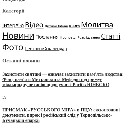
Категорії
Молитва
Відео
Інтерв'ю
Книга
Дитяча біблія
Новини
Статті
Послання
Проповіді
Розслідування
Фото
Церковний календар
Останні новини
Захистити святині — означає захистити пам’ять людства:
Фонд пам’яті Митрополита Мефодія підтримує
міжнародну петицію щодо участі Росії в ЮНЕСКО
59
ПРИСМАК «РУССЬКОГО МІРА» в ПЦУ: ексклюзивні
документи, вирок і російський слід у Тернопільсько-
Бучацькій єпархії