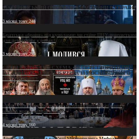
МАТЕРИНСЬКИЙ ОМОРФОР В ЧАС ВІЙНИ В УКРАЇНІ
3 місяці тому
248
Братська «броня» під куполами: чи стане ПЦУ прихистком
для дезертирів у рясах?
3 місяці тому
293
СВЯТІ УХИЛЯНТИ: СХЕМА, ЯК ПЕРЕТВОРИТИ ПЦУ
НА «ОФШОР» ДЛЯ ДЕЗЕРТИРА ІЗ МОСКОВСЬКОГО
ПАТРІАРХАТУ
3 місяці тому
654
«Кейс Тихона» у Тернополі: як Молитовний сніданок
оголив кризу довіри в ПЦУ
4 місяці тому
160
AngelicBot: як Фонд пам’яті Митрополита Мефодія