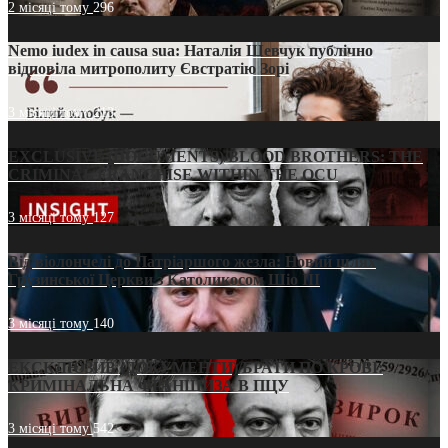
2 місяці тому
296
Nemo iudex in causa sua: Наталія Шевчук публічно
відповіла митрополиту Євстратію Зорі
3 місяці тому
213
EXCLUSIVE (DOCUMENTS)/BLOOD BROTHERS: THE
CRIMINAL FRANCHISE WITHIN THE OCU
3 місяці тому
127
Від віолончелі до Патріаршого жезла: Новий шлях
Грузинської Церкви з Католикосом Шіо III
3 місяці тому
140
ЕКСКЛЮЗИВ (ДОКУМЕНТИ)/БРАТИ ПО КРОВІ:
КРИМІНАЛЬНА ФРАНШИЗА В ПЦУ
3 місяці тому
542