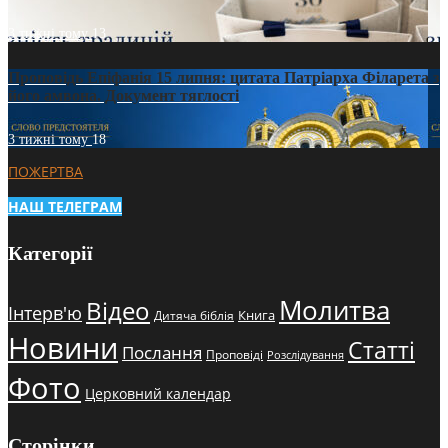
3 тижні тому
13
Проповідь Епіфанія 15 липня: цитата Патріарха Філарета з
його амвона. Документ тяглості
3 тижні тому
18
ПОЖЕРТВА
НАШ ТЕЛЕГРАМ
Категорії
Молитва
Відео
Інтерв'ю
Книга
Дитяча біблія
Новини
Статті
Послання
Проповіді
Розслідування
Фото
Церковний календар
Сторінки