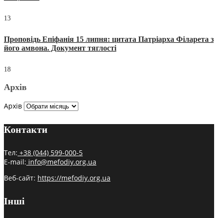
13
Проповідь Епіфанія 15 липня: цитата Патріарха Філарета з
його амвона. Документ тяглості
18
Архів
Архів
Контакти
Тел:
+38 (044) 599-000-5
E-mail:
info@mefodiy.org.ua
Веб-сайт:
https://mefodiy.org.ua
Інші