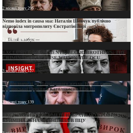
2 місяці тому
295
Nemo iudex in causa sua: Наталія Шевчук публічно
відповіла митрополиту Євстратію Зорі
3 місяці тому
213
EXCLUSIVE (DOCUMENTS)/BLOOD BROTHERS: THE
CRIMINAL FRANCHISE WITHIN THE OCU
3 місяці тому
127
Від віолончелі до Патріаршого жезла: Новий шлях
Грузинської Церкви з Католикосом Шіо III
3 місяці тому
139
ЕКСКЛЮЗИВ (ДОКУМЕНТИ)/БРАТИ ПО КРОВІ:
КРИМІНАЛЬНА ФРАНШИЗА В ПЦУ