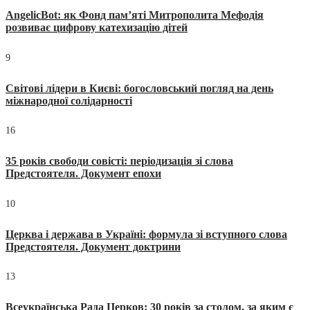
AngelicBot: як Фонд пам’яті Митрополита Мефодія
розвиває цифрову катехизацію дітей
9
Світові лідери в Києві: богословський погляд на день
міжнародної солідарності
16
35 років свободи совісті: періодизація зі слова
Предстоятеля. Документ епохи
10
Церква і держава в Україні: формула зі вступного слова
Предстоятеля. Документ доктрини
13
Всеукраїнська Рада Церков: 30 років за столом, за яким є