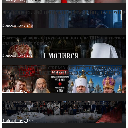
3 місяці тому
542
МАТЕРИНСЬКИЙ ОМОРФОР В ЧАС ВІЙНИ В УКРАЇНІ
3 місяці тому
248
Братська «броня» під куполами: чи стане ПЦУ прихистком
для дезертирів у рясах?
3 місяці тому
292
СВЯТІ УХИЛЯНТИ: СХЕМА, ЯК ПЕРЕТВОРИТИ ПЦУ
НА «ОФШОР» ДЛЯ ДЕЗЕРТИРА ІЗ МОСКОВСЬКОГО
ПАТРІАРХАТУ
3 місяці тому
654
«Кейс Тихона» у Тернополі: як Молитовний сніданок
оголив кризу довіри в ПЦУ
4 місяці тому
159