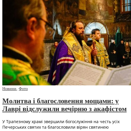
Новини
,
Фото
Молитва і благословення мощами: у
Лаврі відслужили вечірню з акафістом
У Трапезному храмі звершили богослужіння на честь усіх
Печерських святих та благословили вірян святинею