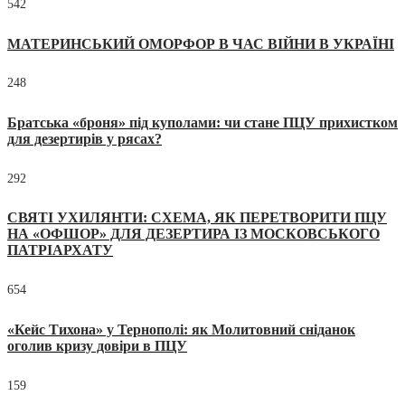
542
МАТЕРИНСЬКИЙ ОМОРФОР В ЧАС ВІЙНИ В УКРАЇНІ
248
Братська «броня» під куполами: чи стане ПЦУ прихистком
для дезертирів у рясах?
292
СВЯТІ УХИЛЯНТИ: СХЕМА, ЯК ПЕРЕТВОРИТИ ПЦУ
НА «ОФШОР» ДЛЯ ДЕЗЕРТИРА ІЗ МОСКОВСЬКОГО
ПАТРІАРХАТУ
654
«Кейс Тихона» у Тернополі: як Молитовний сніданок
оголив кризу довіри в ПЦУ
159