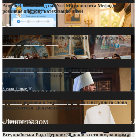
AngelicBot: як Фонд пам’яті Митрополита Мефодія
розвиває цифрову катехизацію дітей
5 днів тому
9
Світові лідери в Києві: богословський погляд на день
міжнародної солідарності
3 тижні тому
16
35 років свободи совісті: періодизація зі слова
Предстоятеля. Документ епохи
3 тижні тому
10
Церква і держава в Україні: формула зі вступного слова
Предстоятеля. Документ доктрини
3 тижні тому
13
Всеукраїнська Рада Церков: 30 років за столом, за яким є