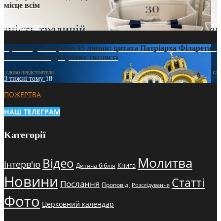
місце всім
3 тижні тому
12
Проповідь Епіфанія 15 липня: цитата Патріарха Філарета з
його амвона. Документ тяглості
3 тижні тому
18
ПОЖЕРТВА
НАШ ТЕЛЕГРАМ
Категорії
Молитва
Відео
Інтерв'ю
Книга
Дитяча біблія
Новини
Статті
Послання
Проповіді
Розслідування
Фото
Церковний календар