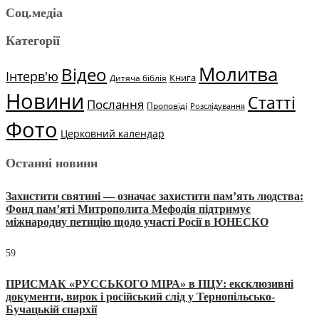
Соц.медіа
Категорії
Молитва
Відео
Інтерв'ю
Книга
Дитяча біблія
Новини
Статті
Послання
Проповіді
Розслідування
Фото
Церковний календар
Останні новини
Захистити святині — означає захистити пам’ять людства:
Фонд пам’яті Митрополита Мефодія підтримує
міжнародну петицію щодо участі Росії в ЮНЕСКО
59
ПРИСМАК «РУССЬКОГО МІРА» в ПЦУ: ексклюзивні
документи, вирок і російський слід у Тернопільсько-
Бучацькій єпархії