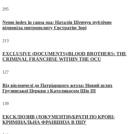
295
Nemo iudex in causa sua: Наталія Шевчук публічно
відповіла митрополиту Євстратію Зорі
213
EXCLUSIVE (DOCUMENTS)/BLOOD BROTHERS: THE
CRIMINAL FRANCHISE WITHIN THE OCU
127
Від віолончелі до Патріаршого жезла: Новий шлях
Грузинської Церкви з Католикосом Шіо III
139
ЕКСКЛЮЗИВ (ДОКУМЕНТИ)/БРАТИ ПО КРОВІ:
КРИМІНАЛЬНА ФРАНШИЗА В ПЦУ