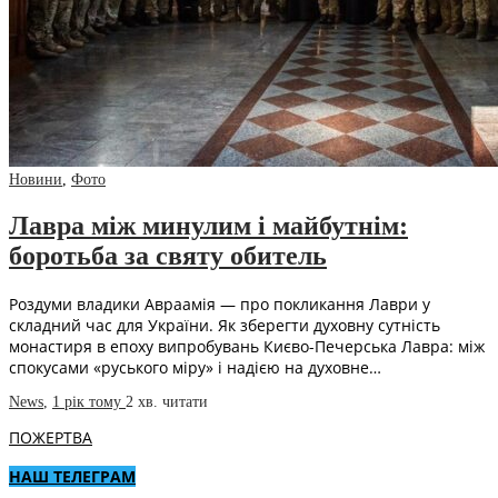
Новини
,
Фото
Лавра між минулим і майбутнім:
боротьба за святу обитель
Роздуми владики Авраамія — про покликання Лаври у
складний час для України. Як зберегти духовну сутність
монастиря в епоху випробувань Києво-Печерська Лавра: між
спокусами «руського міру» і надією на духовне…
News
,
1 рік тому
2 хв.
читати
ПОЖЕРТВА
НАШ ТЕЛЕГРАМ