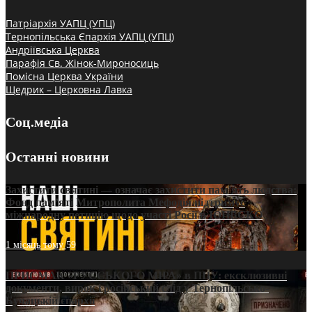
Патріархія УАПЦ (УПЦ)
Тернопільська Єпархія УАПЦ (УПЦ)
Андріївська Церква
Парафія Св. Жінок-Мироносиць
Помісна Церква України
Щедрик – Церковна Лавка
Соц.медіа
Останні новини
Захистити святині — означає захистити пам’ять людства:
Фонд пам’яті Митрополита Мефодія підтримує
міжнародну петицію щодо участі Росії в ЮНЕСКО
1 місяць тому
59
ПРИСМАК «РУССЬКОГО МІРА» в ПЦУ: ексклюзивні
документи, вирок і російський слід у Тернопільсько-
Бучацькій єпархії