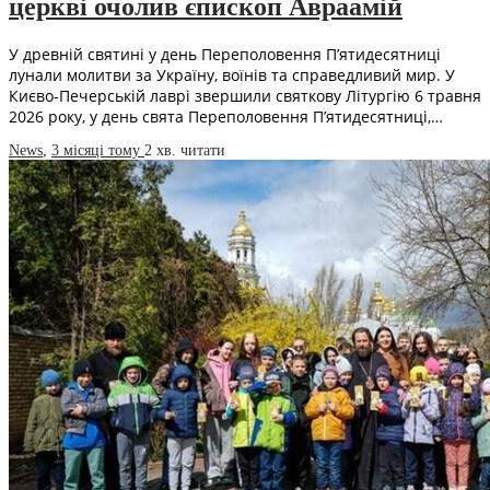
церкві очолив єпископ Авраамій
У древній святині у день Переполовення П’ятидесятниці
лунали молитви за Україну, воїнів та справедливий мир. У
Києво-Печерській лаврі звершили святкову Літургію 6 травня
2026 року, у день свята Переполовення П’ятидесятниці,…
News
,
3 місяці тому
2 хв.
читати