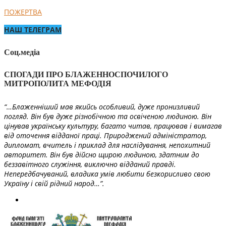
ПОЖЕРТВА
НАШ ТЕЛЕГРАМ
Соц.медіа
СПОГАДИ ПРО БЛАЖЕННОСПОЧИЛОГО
МИТРОПОЛИТА МЕФОДІЯ
“…Блаженніший мав якийсь особливий, дуже пронизливий
погляд. Він був дуже різнобічною та освіченою людиною. Він
цінував українську культуру, багато читав, працював і вимагав
від оточення відданої праці. Природжений адміністратор,
дипломат, вчитель і приклад для наслідування, непохитний
авторитет. Він був дійсно щирою людиною, здатним до
беззавітного служіння, виключно відданий правді.
Непередбачуваний, владика умів любити безкорисливо свою
Україну і свій рідний народ…”.