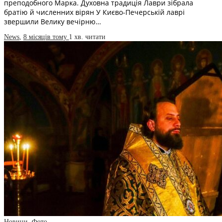
преподобного Марка. Духовна традиція Лаври зібрала
братію й численних вірян У Києво-Печерській лаврі
звершили Велику вечірню…
News
,
8 місяців тому
1 хв.
читати
Новини
,
Фото