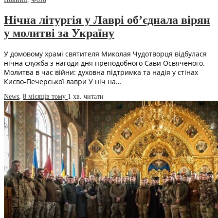
Нічна літургія у Лаврі об’єднала вірян
у молитві за Україну
У домовому храмі святителя Миколая Чудотворця відбулася
нічна служба з нагоди дня преподобного Сави Освяченого.
Молитва в час війни: духовна підтримка та надія у стінах
Києво-Печерської лаври У ніч на…
News
,
8 місяців тому
1 хв.
читати