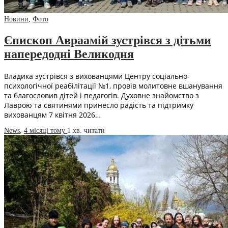
Новини
,
Фото
Єпископ Авраамій зустрівся з дітьми
напередодні Великодня
Владика зустрівся з вихованцями Центру соціально-
психологічної реабілітації №1, провів молитовне вшанування
та благословив дітей і педагогів. Духовне знайомство з
Лаврою та святинями принесло радість та підтримку
вихованцям 7 квітня 2026…
News
,
4 місяці тому
1 хв.
читати