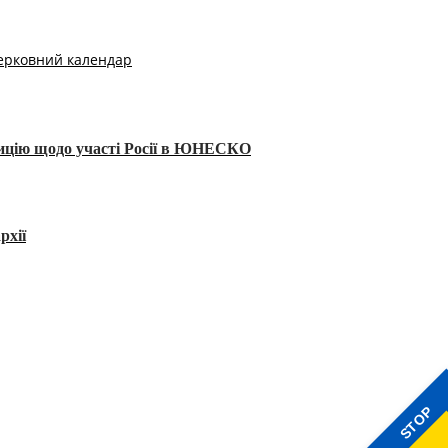
ерковний календар
тицію щодо участі Росії в ЮНЕСКО
рхії
STOP