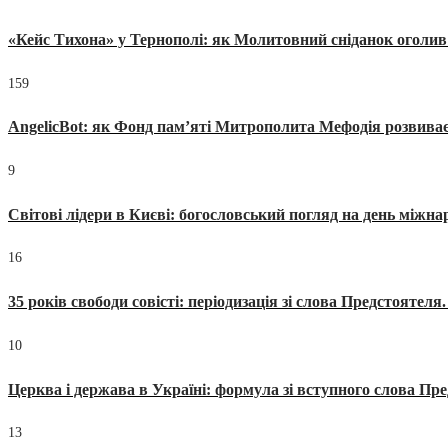
«Кейс Тихона» у Тернополі: як Молитовний сніданок оголив
159
AngelicBot: як Фонд пам’яті Митрополита Мефодія розвиває
9
Світові лідери в Києві: богословський погляд на день міжнар
16
35 років свободи совісті: періодизація зі слова Предстоятел
10
Церква і держава в Україні: формула зі вступного слова П
13