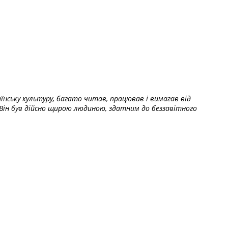
їнську культуру, багато читав, працював і вимагав від
Він був дійсно щирою людиною, здатним до беззавітного