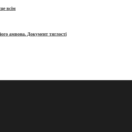
сце всім
його амвона. Документ тяглості