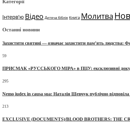
Категорії
Но
Молитва
Відео
Інтерв'ю
Книга
Дитяча біблія
Останні новини
Захистити святині — означає захистити пам’ять людства: 
59
ПРИСМАК «РУССЬКОГО МІРА» в ПЦУ: ексклюзивні документи
295
Nemo iudex in causa sua: Наталія Шевчук публічно відповіл
213
EXCLUSIVE (DOCUMENTS)/BLOOD BROTHERS: THE CR