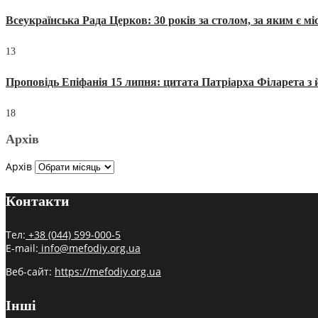
Всеукраїнська Рада Церков: 30 років за столом, за яким є мі
13
Проповідь Епіфанія 15 липня: цитата Патріарха Філарета з 
18
Архів
Архів
Контакти
Тел:
+38 (044) 599-000-5
E-mail:
info@mefodiy.org.ua
Веб-сайт:
https://mefodiy.org.ua
Інші