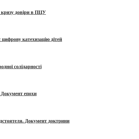
 кризу довіри в ПЦУ
 цифрову катехизацію дітей
одної солідарності
я. Документ епохи
редстоятеля. Документ доктрини