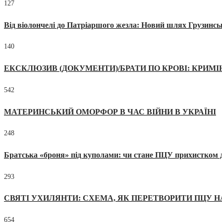
127
Від віолончелі до Патріаршого жезла: Новий шлях Грузинсь
140
ЕКСКЛЮЗИВ (ДОКУМЕНТИ)/БРАТИ ПО КРОВІ: КРИМ
542
МАТЕРИНСЬКИЙ ОМОРФОР В ЧАС ВІЙНИ В УКРАЇНІ
248
Братська «броня» під куполами: чи стане ПЦУ прихистком д
293
СВЯТІ УХИЛЯНТИ: СХЕМА, ЯК ПЕРЕТВОРИТИ ПЦУ Н
654