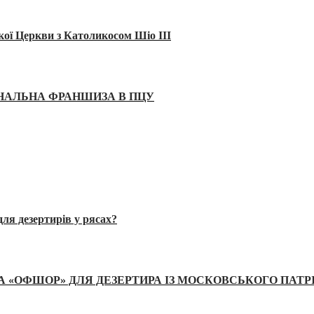
кої Церкви з Католикосом Шіо III
ІНАЛЬНА ФРАНШИЗА В ПЦУ
ля дезертирів у рясах?
А «ОФШОР» ДЛЯ ДЕЗЕРТИРА ІЗ МОСКОВСЬКОГО ПАТР