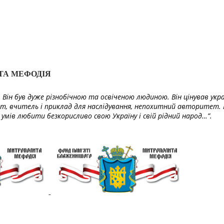
ТА МЕФОДІЯ
Він був дуже різнобічною та освіченою людиною. Він цінував укра
т, вчитель і приклад для наслідування, непохитний авторитет. 
умів любити безкорисливо свою Україну і свій рідний народ…”.