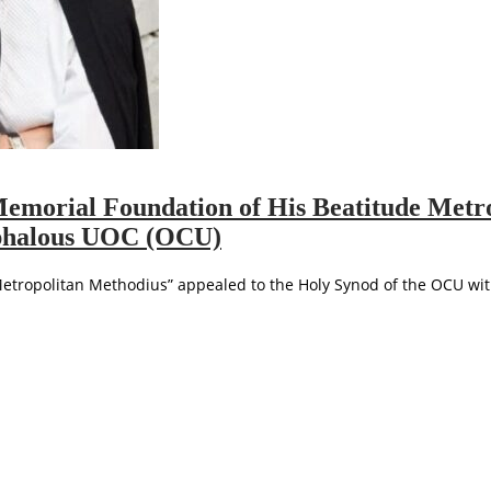
“Memorial Foundation of His Beatitude Metr
ephalous UOC (OCU)
tropolitan Methodius” appealed to the Holy Synod of the OCU with