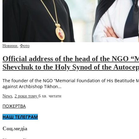
Новини
,
Фото
Official address of the head of the NGO 
Shevchuk to the Holy Synod of the Autoc
The founder of the NGO “Memorial Foundation of His Beatitude Me
against Archbishop Tikhon…
News
,
2 роки тому
6 хв.
читати
ПОЖЕРТВА
НАШ ТЕЛЕГРАМ
Соц.медіа