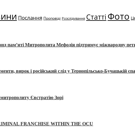
вини
Фото
Статті
Послання
Ц
Проповіді
Розслідування
Фонд пам’яті Митрополита Мефодія підтримує міжнародну пе
, вирок і російський слід у Тернопільсько-Бучацькій єпа
а митрополиту Євстратію Зорі
IMINAL FRANCHISE WITHIN THE OCU