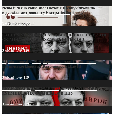
Nemo iudex in causa sua: Наталія Шевчук публічно
відповіла митрополиту Євстратію Зорі
3 місяці тому
212
EXCLUSIVE (DOCUMENTS)/BLOOD BROTHERS: THE
CRIMINAL FRANCHISE WITHIN THE OCU
3 місяці тому
126
Від віолончелі до Патріаршого жезла: Новий шлях
Грузинської Церкви з Католикосом Шіо III
3 місяці тому
139
ЕКСКЛЮЗИВ (ДОКУМЕНТИ)/БРАТИ ПО КРОВІ:
КРИМІНАЛЬНА ФРАНШИЗА В ПЦУ
3 місяці тому
539