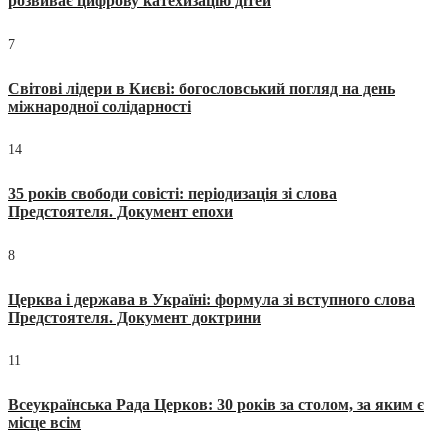
розвиває цифрову катехизацію дітей
7
Світові лідери в Києві: богословський погляд на день
міжнародної солідарності
14
35 років свободи совісті: періодизація зі слова
Предстоятеля. Документ епохи
8
Церква і держава в Україні: формула зі вступного слова
Предстоятеля. Документ доктрини
11
Всеукраїнська Рада Церков: 30 років за столом, за яким є
місце всім