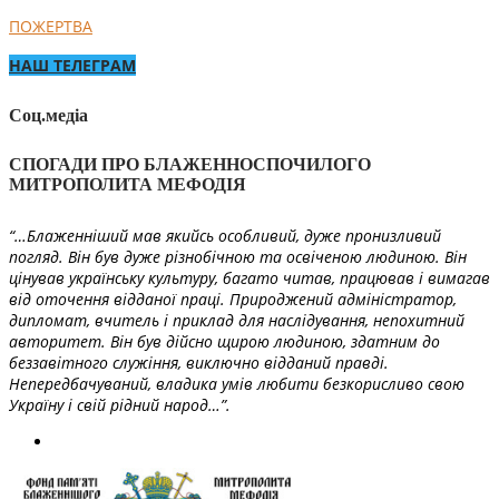
ПОЖЕРТВА
НАШ ТЕЛЕГРАМ
Соц.медіа
СПОГАДИ ПРО БЛАЖЕННОСПОЧИЛОГО
МИТРОПОЛИТА МЕФОДІЯ
“…Блаженніший мав якийсь особливий, дуже пронизливий
погляд. Він був дуже різнобічною та освіченою людиною. Він
цінував українську культуру, багато читав, працював і вимагав
від оточення відданої праці. Природжений адміністратор,
дипломат, вчитель і приклад для наслідування, непохитний
авторитет. Він був дійсно щирою людиною, здатним до
беззавітного служіння, виключно відданий правді.
Непередбачуваний, владика умів любити безкорисливо свою
Україну і свій рідний народ…”.