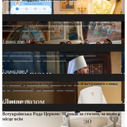
5 днів тому
7
Світові лідери в Києві: богословський погляд на день
міжнародної солідарності
3 тижні тому
14
35 років свободи совісті: періодизація зі слова
Предстоятеля. Документ епохи
3 тижні тому
8
Церква і держава в Україні: формула зі вступного слова
Предстоятеля. Документ доктрини
3 тижні тому
11
Всеукраїнська Рада Церков: 30 років за столом, за яким є
місце всім