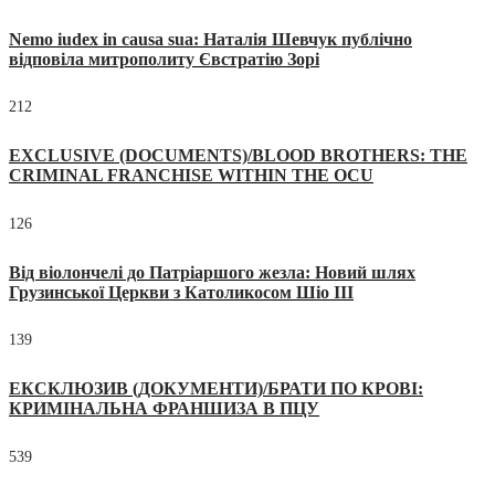
Nemo iudex in causa sua: Наталія Шевчук публічно
відповіла митрополиту Євстратію Зорі
212
EXCLUSIVE (DOCUMENTS)/BLOOD BROTHERS: THE
CRIMINAL FRANCHISE WITHIN THE OCU
126
Від віолончелі до Патріаршого жезла: Новий шлях
Грузинської Церкви з Католикосом Шіо III
139
ЕКСКЛЮЗИВ (ДОКУМЕНТИ)/БРАТИ ПО КРОВІ:
КРИМІНАЛЬНА ФРАНШИЗА В ПЦУ
539