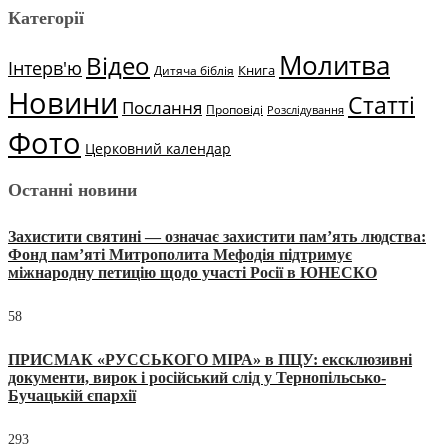
Категорії
Молитва
Відео
Інтерв'ю
Книга
Дитяча біблія
Новини
Статті
Послання
Проповіді
Розслідування
Фото
Церковний календар
Останні новини
Захистити святині — означає захистити пам’ять людства:
Фонд пам’яті Митрополита Мефодія підтримує
міжнародну петицію щодо участі Росії в ЮНЕСКО
58
ПРИСМАК «РУССЬКОГО МІРА» в ПЦУ: ексклюзивні
документи, вирок і російський слід у Тернопільсько-
Бучацькій єпархії
293