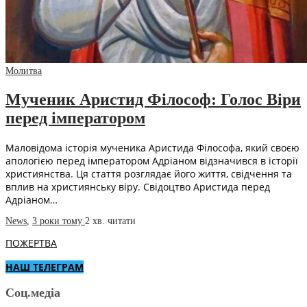
Молитва
Мученик Аристид Філософ: Голос Віри
перед імператором
Маловідома історія мученика Аристида Філософа, який своєю
апологією перед імператором Адріаном відзначився в історії
християнства. Ця стаття розглядає його життя, свідчення та
вплив на християнську віру. Свідоцтво Аристида перед
Адріаном…
News
,
3 роки тому
2 хв.
читати
ПОЖЕРТВА
НАШ ТЕЛЕГРАМ
Соц.медіа