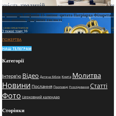
3 тижні тому
12
Проповідь Епіфанія 15 липня: цитата Патріарха Філарета з
його амвона. Документ тяглості
3 тижні тому
16
ПОЖЕРТВА
НАШ ТЕЛЕГРАМ
Категорії
Молитва
Відео
Інтерв'ю
Книга
Дитяча біблія
Новини
Статті
Послання
Проповіді
Розслідування
Фото
Церковний календар
Сторінки