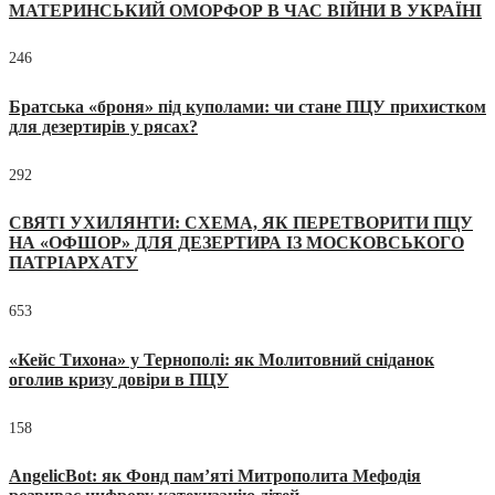
МАТЕРИНСЬКИЙ ОМОРФОР В ЧАС ВІЙНИ В УКРАЇНІ
246
Братська «броня» під куполами: чи стане ПЦУ прихистком
для дезертирів у рясах?
292
СВЯТІ УХИЛЯНТИ: СХЕМА, ЯК ПЕРЕТВОРИТИ ПЦУ
НА «ОФШОР» ДЛЯ ДЕЗЕРТИРА ІЗ МОСКОВСЬКОГО
ПАТРІАРХАТУ
653
«Кейс Тихона» у Тернополі: як Молитовний сніданок
оголив кризу довіри в ПЦУ
158
AngelicBot: як Фонд пам’яті Митрополита Мефодія