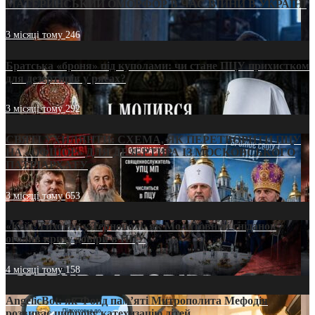
МАТЕРИНСЬКИЙ ОМОРФОР В ЧАС ВІЙНИ В УКРАЇНІ
3 місяці тому
246
Братська «броня» під куполами: чи стане ПЦУ прихистком
для дезертирів у рясах?
3 місяці тому
292
СВЯТІ УХИЛЯНТИ: СХЕМА, ЯК ПЕРЕТВОРИТИ ПЦУ
НА «ОФШОР» ДЛЯ ДЕЗЕРТИРА ІЗ МОСКОВСЬКОГО
ПАТРІАРХАТУ
3 місяці тому
653
«Кейс Тихона» у Тернополі: як Молитовний сніданок
оголив кризу довіри в ПЦУ
4 місяці тому
158
AngelicBot: як Фонд пам’яті Митрополита Мефодія
розвиває цифрову катехизацію дітей