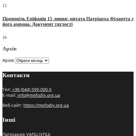
12
Проповідь Епіфанія 15 липня: цитата Патріарха Філарета з
його амвона. Документ тяглості
16
Архів
Архів
Контакти
Тел:
+38 (044) 599-000-5
E-mail:
info@mefodiy.org.ua
Веб-сайт:
https://mefodiy.org.ua
Інші
Патріархія УАПЦ (УПЦ)