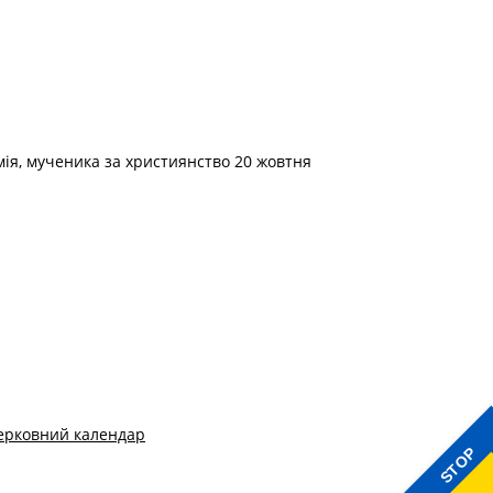
мія, мученика за християнство 20 жовтня
ерковний календар
STOP