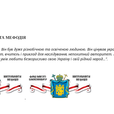
ТА МЕФОДІЯ
Він був дуже різнобічною та освіченою людиною. Він цінував укра
т, вчитель і приклад для наслідування, непохитний авторитет. 
умів любити безкорисливо свою Україну і свій рідний народ…”.