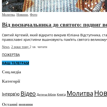
Молитва
,
Новини
,
Фото
Від воєначальника до святого: подвиг 
Святий Артемій, який відкрито викрив Юліана Відступника, ста
православні християни вшановують пам’ять святого великому
News
,
2 роки тому
2 хв.
читати
ПОЖЕРТВА
НАШ ТЕЛЕГРАМ
Соц.медіа
Категорії
Но
Молитва
Відео
Інтерв'ю
Книга
Дитяча біблія
Останні новини