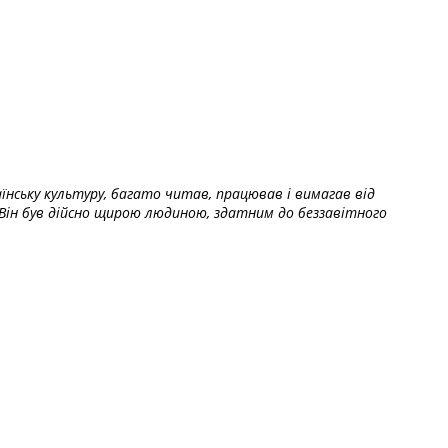
їнську культуру, багато читав, працював і вимагав від
Він був дійсно щирою людиною, здатним до беззавітного