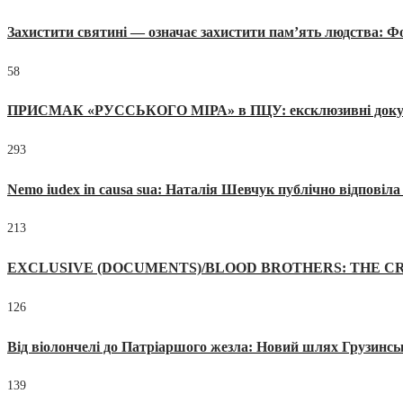
Захистити святині — означає захистити пам’ять людства: 
58
ПРИСМАК «РУССЬКОГО МІРА» в ПЦУ: ексклюзивні документи
293
Nemo iudex in causa sua: Наталія Шевчук публічно відповіл
213
EXCLUSIVE (DOCUMENTS)/BLOOD BROTHERS: THE CR
126
Від віолончелі до Патріаршого жезла: Новий шлях Грузинсь
139