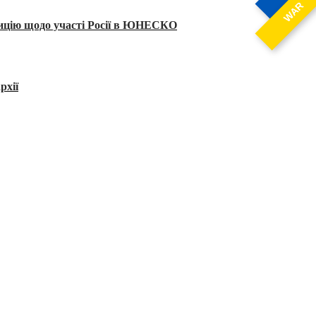
WAR
тицію щодо участі Росії в ЮНЕСКО
рхії