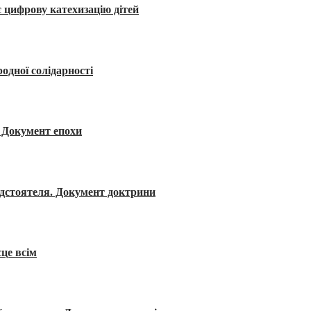
 цифрову катехизацію дітей
одної солідарності
я. Документ епохи
редстоятеля. Документ доктрини
сце всім