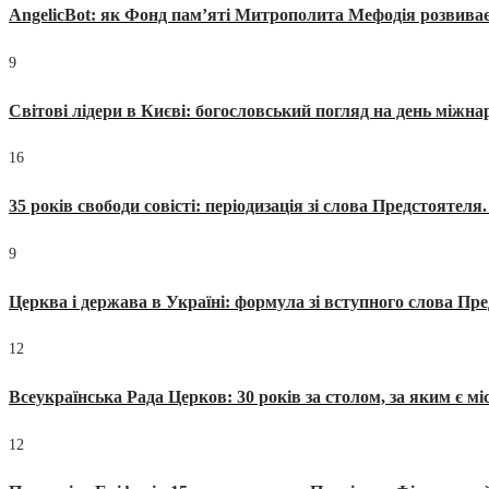
AngelicBot: як Фонд пам’яті Митрополита Мефодія розвиває
9
Світові лідери в Києві: богословський погляд на день міжнар
16
35 років свободи совісті: періодизація зі слова Предстоятел
9
Церква і держава в Україні: формула зі вступного слова П
12
Всеукраїнська Рада Церков: 30 років за столом, за яким є мі
12