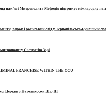
Фонд пам’яті Митрополита Мефодія підтримує міжнародну пе
, вирок і російський слід у Тернопільсько-Бучацькій єпа
а митрополиту Євстратію Зорі
IMINAL FRANCHISE WITHIN THE OCU
кої Церкви з Католикосом Шіо III