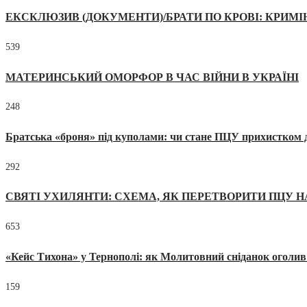
ЕКСКЛЮЗИВ (ДОКУМЕНТИ)/БРАТИ ПО КРОВІ: КРИМ
539
МАТЕРИНСЬКИЙ ОМОРФОР В ЧАС ВІЙНИ В УКРАЇНІ
248
Братська «броня» під куполами: чи стане ПЦУ прихистком д
292
СВЯТІ УХИЛЯНТИ: СХЕМА, ЯК ПЕРЕТВОРИТИ ПЦУ Н
653
«Кейс Тихона» у Тернополі: як Молитовний сніданок оголив
159