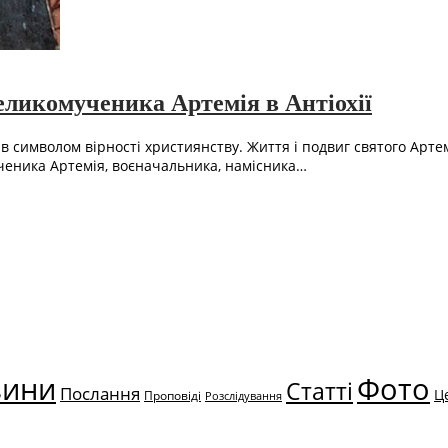
великомученика Артемія в Антіохії
в символом вірності християнству. Життя і подвиг святого Арте
ченика Артемія, воєначальника, намісника…
вини
Фото
Статті
Послання
Ц
Проповіді
Розслідування