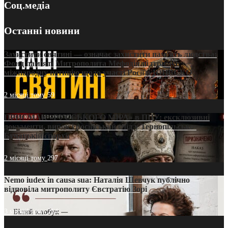
Соц.медіа
Останні новини
Захистити святині — означає захистити пам’ять людства:
Фонд пам’яті Митрополита Мефодія підтримує
міжнародну петицію щодо участі Росії в ЮНЕСКО
2 місяці тому
59
ПРИСМАК «РУССЬКОГО МІРА» в ПЦУ: ексклюзивні
документи, вирок і російський слід у Тернопільсько-
Бучацькій єпархії
2 місяці тому
297
Nemo iudex in causa sua: Наталія Шевчук публічно
відповіла митрополиту Євстратію Зорі
3 місяці тому
214