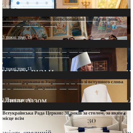
6 днів тому
11
Світові лідери в Києві: богословський погляд на день
міжнародної солідарності
3 тижні тому
19
35 років свободи совісті: періодизація зі слова
Предстоятеля. Документ епохи
3 тижні тому
13
Церква і держава в Україні: формула зі вступного слова
Предстоятеля. Документ доктрини
3 тижні тому
16
Всеукраїнська Рада Церков: 30 років за столом, за яким є
місце всім
3 тижні тому
14