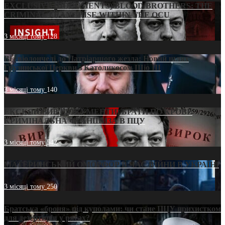
EXCLUSIVE (DOCUMENTS)/BLOOD BROTHERS: THE
CRIMINAL FRANCHISE WITHIN THE OCU
3 місяці тому
128
Від віолончелі до Патріаршого жезла: Новий шлях
Грузинської Церкви з Католикосом Шіо III
3 місяці тому
140
ЕКСКЛЮЗИВ (ДОКУМЕНТИ)/БРАТИ ПО КРОВІ:
КРИМІНАЛЬНА ФРАНШИЗА В ПЦУ
3 місяці тому
542
МАТЕРИНСЬКИЙ ОМОРФОР В ЧАС ВІЙНИ В УКРАЇНІ
3 місяці тому
250
Братська «броня» під куполами: чи стане ПЦУ прихистком
для дезертирів у рясах?