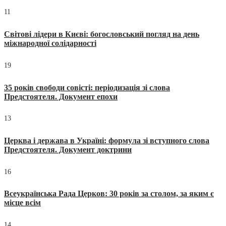
11
Світові лідери в Києві: богословський погляд на день
міжнародної солідарності
19
35 років свободи совісті: періодизація зі слова
Предстоятеля. Документ епохи
13
Церква і держава в Україні: формула зі вступного слова
Предстоятеля. Документ доктрини
16
Всеукраїнська Рада Церков: 30 років за столом, за яким є
місце всім
14