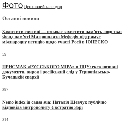
Фото
Церковний календар
Останні новини
Захистити святині — означає захистити пам’ять людства:
Фонд пам’яті Митрополита Мефодія підтримує
міжнародну петицію щодо участі Росії в ЮНЕСКО
59
ПРИСМАК «РУССЬКОГО МІРА» в ПЦУ: ексклюзивні
документи, вирок і російський слід у Тернопільсько-
Бучацькій єпархії
297
Nemo iudex in causa sua: Наталія Шевчук публічно
відповіла митрополиту Євстратію Зорі
214