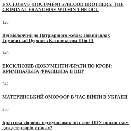
EXCLUSIVE (DOCUMENTS)/BLOOD BROTHERS: THE
CRIMINAL FRANCHISE WITHIN THE OCU
128
Від віолончелі до Патріаршого жезла: Новий шлях
Грузинської Церкви з Католикосом Шіо III
140
ЕКСКЛЮЗИВ (ДОКУМЕНТИ)/БРАТИ ПО КРОВІ:
КРИМІНАЛЬНА ФРАНШИЗА В ПЦУ
542
МАТЕРИНСЬКИЙ ОМОРФОР В ЧАС ВІЙНИ В УКРАЇНІ
250
Братська «броня» під куполами: чи стане ПЦУ прихистком
для дезертирів у рясах?