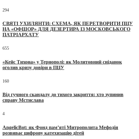
294
СВЯТІ УХИЛЯНТИ: СХЕМА, ЯК ПЕРЕТВОРИТИ ПЦУ
НА «ОФШОР» ДЛЯ ДЕЗЕРТИРА ІЗ МОСКОВСЬКОГО
ПАТРІАРХАТУ
655
«Кейс Тихона» у Тернополі: як Молитовний сніданок
оголив кризу довіри в ПЦУ
160
Від гучного скандалу до тихого закриття: хто зупинив
справу Мстислава
4
AngelicBot: як Фонд пам’яті Митрополита Мефодія
розвиває цифрову катехизацію дітей