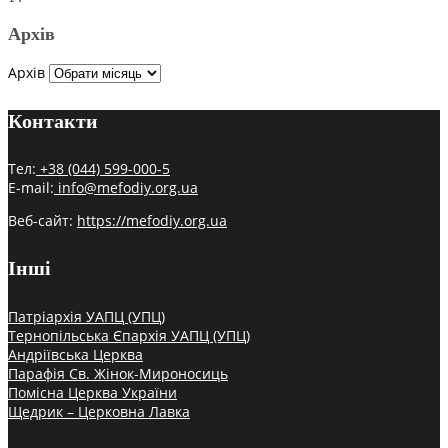
Архів
Архів
Контакти
Тел:
+38 (044) 599-000-5
E-mail:
info@mefodiy.org.ua
Веб-сайт:
https://mefodiy.org.ua
Інші
Патріархія УАПЦ (УПЦ)
Тернопільська Єпархія УАПЦ (УПЦ)
Андріївська Церква
Парафія Св. Жінок-Мироносиць
Помісна Церква України
Щедрик – Церковна Лавка