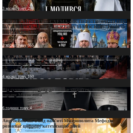
3 місяці тому
294
СВЯТІ УХИЛЯНТИ: СХЕМА, ЯК ПЕРЕТВОРИТИ ПЦУ
НА «ОФШОР» ДЛЯ ДЕЗЕРТИРА ІЗ МОСКОВСЬКОГО
ПАТРІАРХАТУ
3 місяці тому
655
«Кейс Тихона» у Тернополі: як Молитовний сніданок
оголив кризу довіри в ПЦУ
4 місяці тому
160
Від гучного скандалу до тихого закриття: хто зупинив
справу Мстислава
6 години тому
4
AngelicBot: як Фонд пам’яті Митрополита Мефодія
розвиває цифрову катехизацію дітей