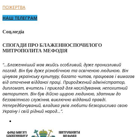
ПОЖЕРТВА
НАШ ТЕЛЕГРАМ
Соц.медіа
СПОГАДИ ПРО БЛАЖЕННОСПОЧИЛОГО
МИТРОПОЛИТА МЕФОДІЯ
“…Блаженніший мав якийсь особливий, дуже пронизливий
погляд. Він був дуже різнобічною та освіченою людиною. Він
цінував українську культуру, багато читав, працював і вимагав
від оточення відданої праці. Природжений адміністратор,
дипломат, вчитель і приклад для наслідування, непохитний
авторитет. Він був дійсно щирою людиною, здатним до
беззавітного служіння, виключно відданий правді.
Непередбачуваний, владика умів любити безкорисливо свою
Україну і свій рідний народ…”.