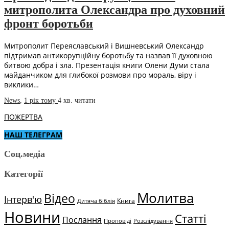
митрополита Олександра про духовний
фронт боротьби
Митрополит Переяславський і Вишневський Олександр
підтримав антикорупційну боротьбу та назвав її духовною
битвою добра і зла. Презентація книги Олени Думи стала
майданчиком для глибокої розмови про мораль, віру і
виклики…
News
,
1 рік тому
4 хв.
читати
ПОЖЕРТВА
НАШ ТЕЛЕГРАМ
Соц.медіа
Категорії
Молитва
Відео
Інтерв'ю
Книга
Дитяча біблія
Новини
Статті
Послання
Проповіді
Розслідування