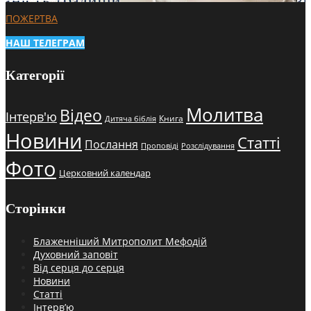
ПОЖЕРТВА
НАШ ТЕЛЕГРАМ
Категорії
Молитва
Відео
Інтерв'ю
Книга
Дитяча біблія
Новини
Статті
Послання
Проповіді
Розслідування
Фото
Церковний календар
Сторінки
Блаженніший Митрополит Мефодій
Духовний заповіт
Від серця до серця
Новини
Статті
Інтерв’ю